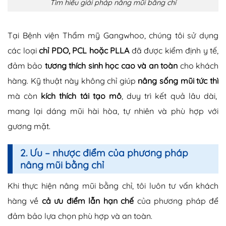
Tìm hiểu giải pháp nâng mũi bằng chỉ
Tại Bệnh viện Thẩm mỹ Gangwhoo, chúng tôi sử dụng
các loại
chỉ PDO, PCL hoặc PLLA
đã được kiểm định y tế,
đảm bảo
tương thích sinh học cao và an toàn
cho khách
hàng. Kỹ thuật này không chỉ giúp
nâng sống mũi tức thì
mà còn
kích thích tái tạo mô
, duy trì kết quả lâu dài,
mang lại dáng mũi hài hòa, tự nhiên và phù hợp với
gương mặt.
2. Ưu – nhược điểm của phương pháp
nâng mũi bằng chỉ
Khi thực hiện nâng mũi bằng chỉ, tôi luôn tư vấn khách
hàng về
cả ưu điểm lẫn hạn chế
của phương pháp để
đảm bảo lựa chọn phù hợp và an toàn.