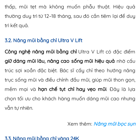
thấp, mũi tẹt mà không muốn phẫu thuật. Hiệu quả
thường duy trì từ 12–18 tháng, sau đó cần tiêm lại để duy
trì kết quả.
3.2. Nâng mũi bằng chỉ Ultra V Lift
Công nghệ nâng mũi bằng chỉ
Ultra V Lift có đặc điểm
giữ dáng mũi lâu, nâng cao sống mũi hiệu quả
nhờ cấu
trúc sợi xoắn đặc biệt. Bác sĩ cấy chỉ theo hướng nâng
trục sống mũi và điều chỉnh đầu mũi, giúp mũi thon gọn,
mềm mại và
hạn chế tụt chỉ hay vẹo mũi
. Đây là lựa
chọn tối ưu cho khách hàng muốn dáng mũi cao nhưng
vẫn tự nhiên.
Xem thêm:
Nâng mũi bọc sụn
3.3. Nâng mũi bằng chỉ vàng 24K