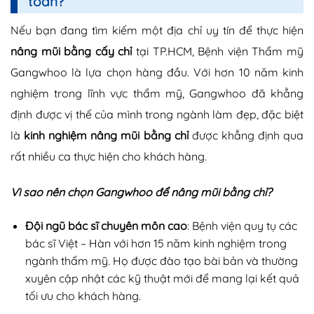
toàn?
Nếu bạn đang tìm kiếm một địa chỉ uy tín để thực hiện
nâng mũi bằng cấy chỉ
tại TP.HCM, Bệnh viện Thẩm mỹ
Gangwhoo là lựa chọn hàng đầu. Với hơn 10 năm kinh
nghiệm trong lĩnh vực thẩm mỹ, Gangwhoo đã khẳng
định được vị thế của mình trong ngành làm đẹp, đặc biệt
là
kinh nghiệm nâng mũi bằng chỉ
được khẳng định qua
rất nhiều ca thực hiện cho khách hàng.
Vì sao nên chọn Gangwhoo để nâng mũi bằng chỉ?
Đội ngũ bác sĩ chuyên môn cao
: Bệnh viện quy tụ các
bác sĩ Việt – Hàn với hơn 15 năm kinh nghiệm trong
ngành thẩm mỹ. Họ được đào tạo bài bản và thường
xuyên cập nhật các kỹ thuật mới để mang lại kết quả
tối ưu cho khách hàng.