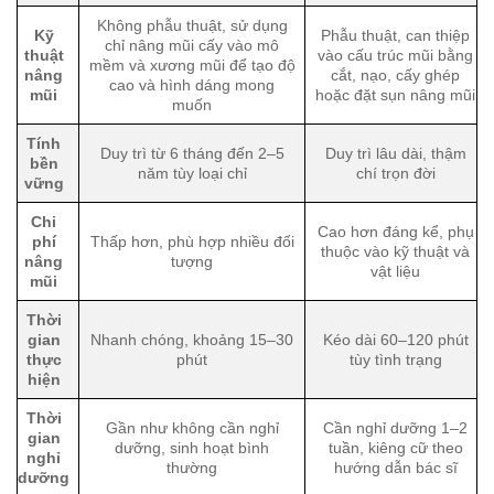
Không phẫu thuật, sử dụng
Kỹ
Phẫu thuật, can thiệp
chỉ nâng mũi cấy vào mô
thuật
vào cấu trúc mũi bằng
mềm và xương mũi để tạo độ
nâng
cắt, nạo, cấy ghép
cao và hình dáng mong
mũi
hoặc đặt sụn nâng mũi
muốn
Tính
Duy trì từ 6 tháng đến 2–5
Duy trì lâu dài, thậm
bền
năm tùy loại chỉ
chí trọn đời
vững
Chi
Cao hơn đáng kể, phụ
phí
Thấp hơn, phù hợp nhiều đối
thuộc vào kỹ thuật và
nâng
tượng
vật liệu
mũi
Thời
gian
Nhanh chóng, khoảng 15–30
Kéo dài 60–120 phút
thực
phút
tùy tình trạng
hiện
Thời
Gần như không cần nghỉ
Cần nghỉ dưỡng 1–2
gian
dưỡng, sinh hoạt bình
tuần, kiêng cữ theo
nghỉ
thường
hướng dẫn bác sĩ
dưỡng