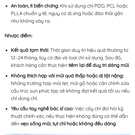
An toàn, ít biến chứng:
Khi sử dụng chỉ PDO, PCL hoặc
PLLA chuẩn y tế, nguy cơ dị ứng hoặc đào thải gần
như không xảy ra.
Nhược điểm:
Kết quả tạm thời:
Thời gian duy trì hiệu quả thường từ
12–24 tháng, tùy cơ địa và loại chỉ sử dụng. Sau đó,
khách hàng cần thực hiện
tiêm lại để duy trì dáng mũi
.
Không thích hợp với mũi quá thấp hoặc dị tật nặng:
Những trường hợp mũi tẹt, mũi gồ hoặc cần chỉnh sửa
cấu trúc sụn phức tạp sẽ không đạt kết quả tối ưu nếu
chỉ dùng chỉ.
Yêu cầu tay nghề bác sĩ cao:
Việc cấy chỉ đòi hỏi kỹ
thuật chính xác, nếu thực hiện không đúng có thể dẫn
đến
vẹo sống mũi, tụt chỉ hoặc không đều dáng
.