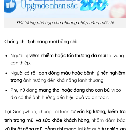
Đối tượng phù hợp cho phương pháp nâng mũi chỉ
Chống chỉ định nâng mũi bằng chỉ:
Người bị
viêm nhiễm hoặc tổn thương da mũi
tại vùng
can thiệp.
Người có
rối loạn đông máu hoặc bệnh lý nền nghiêm
trọng
ảnh hưởng đến khả năng lành thương.
Phụ nữ đang
mang thai hoặc đang cho con bú
, vì cơ
địa có thể ảnh hưởng đến hiệu quả và an toàn.
Tại Gangwhoo, chúng tôi luôn
tư vấn kỹ lưỡng, kiểm tra
tình trạng mũi và sức khỏe khách hàng
, nhằm đảm bảo
kỹ thuật nâng mũi bằng chỉ
mang lại kết quả
tự nhiên, an