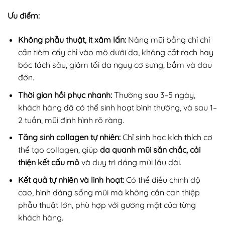
Ưu điểm:
Không phẫu thuật, ít xâm lấn:
Nâng mũi bằng chỉ chỉ
cần tiêm cấy chỉ vào mô dưới da, không cắt rạch hay
bóc tách sâu, giảm tối đa nguy cơ sưng, bầm và đau
đớn.
Thời gian hồi phục nhanh:
Thường sau 3–5 ngày,
khách hàng đã có thể sinh hoạt bình thường, và sau 1–
2 tuần, mũi định hình rõ ràng.
Tăng sinh collagen tự nhiên:
Chỉ sinh học kích thích cơ
thể tạo collagen, giúp
da quanh mũi săn chắc, cải
thiện kết cấu mô
và duy trì dáng mũi lâu dài.
Kết quả tự nhiên và linh hoạt:
Có thể điều chỉnh độ
cao, hình dáng sống mũi mà không cần can thiệp
phẫu thuật lớn, phù hợp với gương mặt của từng
khách hàng.