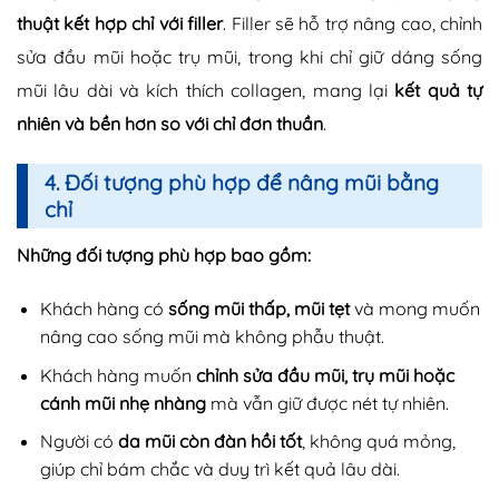
thuật kết hợp chỉ với filler
. Filler sẽ hỗ trợ nâng cao, chỉnh
sửa đầu mũi hoặc trụ mũi, trong khi chỉ giữ dáng sống
mũi lâu dài và kích thích collagen, mang lại
kết quả tự
nhiên và bền hơn so với chỉ đơn thuần
.
4. Đối tượng phù hợp để nâng mũi bằng
chỉ
Những đối tượng phù hợp bao gồm:
Khách hàng có
sống mũi thấp, mũi tẹt
và mong muốn
nâng cao sống mũi mà không phẫu thuật.
Khách hàng muốn
chỉnh sửa đầu mũi, trụ mũi hoặc
cánh mũi nhẹ nhàng
mà vẫn giữ được nét tự nhiên.
Người có
da mũi còn đàn hồi tốt
, không quá mỏng,
giúp chỉ bám chắc và duy trì kết quả lâu dài.