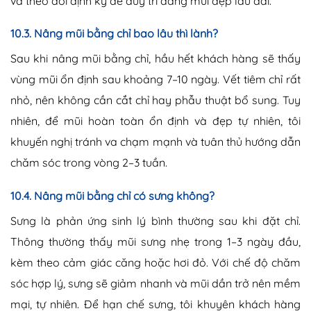
và theo dõi định kỳ để duy trì dáng mũi đẹp lâu dài.
10.3. Nâng mũi bằng chỉ bao lâu thì lành?
Sau khi nâng mũi bằng chỉ, hầu hết khách hàng sẽ thấy
vùng mũi ổn định sau khoảng 7–10 ngày. Vết tiêm chỉ rất
nhỏ, nên không cần cắt chỉ hay phẫu thuật bổ sung. Tuy
nhiên, để mũi hoàn toàn ổn định và đẹp tự nhiên, tôi
khuyến nghị tránh va chạm mạnh và tuân thủ hướng dẫn
chăm sóc trong vòng 2–3 tuần.
10.4. Nâng mũi bằng chỉ có sưng không?
Sưng là phản ứng sinh lý bình thường sau khi đặt chỉ.
Thông thường thấy mũi sưng nhẹ trong 1–3 ngày đầu,
kèm theo cảm giác căng hoặc hơi đỏ. Với chế độ chăm
sóc hợp lý, sưng sẽ giảm nhanh và mũi dần trở nên mềm
mại, tự nhiên. Để hạn chế sưng, tôi khuyên khách hàng