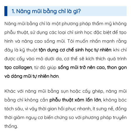
1. Nâng mũi bằng chỉ là gì?
Nâng mũi bằng chỉ là một phương pháp thẩm mỹ không
phẫu thuật, sử dụng các loại chỉ sinh học đặc biệt để tạo
hình và nâng cao sống mũi. Tôi muốn nhấn mạnh rằng
đây là kỹ thuật
tận dụng cơ chế sinh học tự nhiên
: khi chỉ
được cấy vào mô dưới da, cơ thể sẽ kích thích quá trình
tạo collagen
, từ đó giúp
sống mũi trở nên cao, thon gọn
và dáng mũi tự nhiên hơn
.
Khác với nâng mũi bằng sụn hoặc cấy ghép, nâng mũi
bằng chỉ không cần
phẫu thuật xâm lấn lớn
, không bóc
tách sâu, vì vậy thời gian hồi phục nhanh, ít sưng nề, đồng
thời giảm nguy cơ biến chứng so với phương pháp truyền
thống.