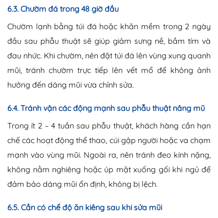
6.3. Chườm đá trong 48 giờ đầu
Chườm lạnh bằng túi đá hoặc khăn mềm trong 2 ngày
đầu sau phẫu thuật sẽ giúp giảm sưng nề, bầm tím và
đau nhức. Khi chườm, nên đặt túi đá lên vùng xung quanh
mũi, tránh chườm trực tiếp lên vết mổ để không ảnh
hưởng đến dáng mũi vừa chỉnh sửa.
6.4. Tránh vận các động mạnh sau phẫu thuật nâng mũ
Trong ít 2 – 4 tuần sau phẫu thuật, khách hàng cần hạn
chế các hoạt động thể thao, cúi gập người hoặc va chạm
mạnh vào vùng mũi. Ngoài ra, nên tránh đeo kính nặng,
không nằm nghiêng hoặc úp mặt xuống gối khi ngủ để
đảm bảo dáng mũi ổn định, không bị lệch.
6.5. Cần có chế độ ăn kiêng sau khi sửa mũi