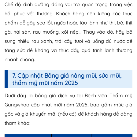
Chế độ dinh dưỡng đóng vai trò quan trọng trong việc
hồi phục vết thương. Khách hàng nên kiêng các thực
phẩm dễ gây sẹo lồi, ngứa hoặc lâu lành như thịt bò, thịt
gà, hải sản, rau muống, xôi nếp… Thay vào đó, hãy bổ
sung nhiều rau xanh, trái cây tươi và uống đủ nước để
tăng sức đề kháng và thúc đẩy quá trình lành thương
nhanh chóng.
7. Cập nhật Bảng giá nâng mũi, sửa mũi,
thẩm mỹ mũi năm 2025
Dưới đây là bảng giá dịch vụ tại Bệnh viện Thẩm mỹ
Gangwhoo cập nhật mới năm 2025, bao gồm mức giá
gốc và giá khuyến mãi (nếu có) để khách hàng dễ dàng
tham khảo: