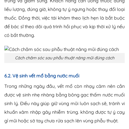
trùng và giảm sưng. Khách hàng cần uống thuốc đúng
liều lượng, đúng giờ, không tự ý ngưng hoặc thay đổi loại
thuốc. Đồng thời, việc tái khám theo lịch hẹn là bắt buộc
để bác sĩ theo dõi quá trình hồi phục và kịp thời xử lý nếu
có bất thường.
Cách chăm sóc sau phẫu thuật nâng mũi đúng cách
6.2. Vệ sinh vết mổ bằng nước muối
Trong những ngày đầu, vết mổ còn nhạy cảm nên cần
được vệ sinh nhẹ nhàng bằng bông gạc thấm nước muối
sinh lý. Điều này giúp giữ vùng mũi luôn sạch sẽ, tránh vi
khuẩn xâm nhập gây nhiễm trùng. không được tự ý cạy
gỉ mũi hoặc sờ tay chưa rửa sạch lên vùng phẫu thuật.