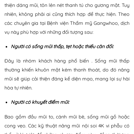
thiện dáng mũi, tôn lên nét thanh tú cho gương mặt. Tuy
nhiên, không phải ai cũng thích hợp để thực hiện. Theo
các chuyên gia tại Bệnh viện Thẩm mỹ Gangwhoo, dịch
vụ này phù hợp với những đối tượng sau:
Người có sống mũi thấp, tẹt hoặc thiếu cân đối:
Đây là nhóm khách hàng phổ biến . Sống mũi thấp
thường khiến khuôn mặt kém thanh thoát, do đó nâng
mũi sẽ giúp cải thiện đáng kể diện mạo, mang lại sự hài
hòa tự nhiên.
Người có khuyết điểm mũi:
Bao gồm đầu mũi to, cánh mũi bè, sống mũi gồ hoặc
cong vẹo. Các kỹ thuật nâng mũi nội soi 4K vi phẫu có