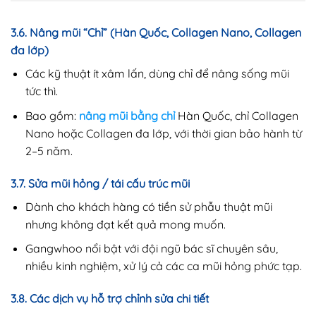
3.6. Nâng mũi “Chỉ” (Hàn Quốc, Collagen Nano, Collagen
đa lớp)
Các kỹ thuật ít xâm lấn, dùng chỉ để nâng sống mũi
tức thì.
Bao gồm:
nâng mũi bằng chỉ
Hàn Quốc, chỉ Collagen
Nano hoặc Collagen đa lớp, với thời gian bảo hành từ
2–5 năm.
3.7. Sửa mũi hỏng / tái cấu trúc mũi
Dành cho khách hàng có tiền sử phẫu thuật mũi
nhưng không đạt kết quả mong muốn.
Gangwhoo nổi bật với đội ngũ bác sĩ chuyên sâu,
nhiều kinh nghiệm, xử lý cả các ca mũi hỏng phức tạp.
3.8. Các dịch vụ hỗ trợ chỉnh sửa chi tiết