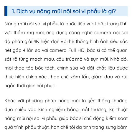
1. Dịch vụ nâng mũi nội soi vi phẫu là gì?
Nâng mũi nội soi vi phẫu là bước tiến vượt bậc trong lĩnh
vực thẩm mỹ mũi, ứng dụng công nghệ camera nội soi
độ phân giải 4K hiện đại. Với hệ thống hình ảnh siêu sắc
nét gấp 4 lần so với camera Full HD, bác sĩ có thể quan
sát rõ từng mạch máu, cấu trúc mô và sụn mũi. Nhờ đó,
mọi thao tác bóc tách, chỉnh sửa và đặt chất liệu được
thực hiện chính xác , hạn chế xâm lấn, giảm đau và rút
ngắn thời gian hồi phục.
Khác với phương pháp nâng mũi truyền thống thường
dựa nhiều vào kinh nghiệm bằng mắt thường, kỹ thuật
nâng mũi nội soi vi phẫu giúp bác sĩ chủ động kiểm soát
quá trình phẫu thuật, hạn chế tối đa tình trạng sưng bầm