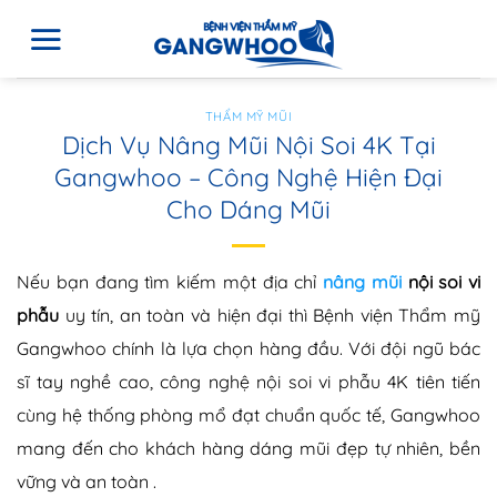
THẨM MỸ MŨI
Dịch Vụ Nâng Mũi Nội Soi 4K Tại
Gangwhoo – Công Nghệ Hiện Đại
Cho Dáng Mũi
Nếu bạn đang tìm kiếm một địa chỉ
nâng mũi
nội soi vi
phẫu
uy tín, an toàn và hiện đại thì Bệnh viện Thẩm mỹ
Gangwhoo chính là lựa chọn hàng đầu. Với đội ngũ bác
sĩ tay nghề cao, công nghệ nội soi vi phẫu 4K tiên tiến
cùng hệ thống phòng mổ đạt chuẩn quốc tế, Gangwhoo
mang đến cho khách hàng dáng mũi đẹp tự nhiên, bền
vững và an toàn .