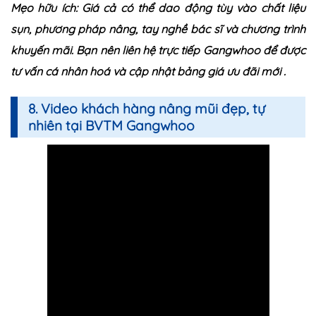
Mẹo hữu ích: Giá cả có thể dao động tùy vào chất liệu
sụn, phương pháp nâng, tay nghề bác sĩ và chương trình
khuyến mãi. Bạn nên liên hệ trực tiếp Gangwhoo để được
tư vấn cá nhân hoá và cập nhật bảng giá ưu đãi mới .
8. Video khách hàng nâng mũi đẹp, tự
nhiên tại BVTM Gangwhoo