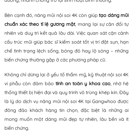
Bên cạnh đó, nâng mũi nội soi 4K còn giúp
tạo dáng mũi
chuẩn xác theo tỉ lệ gương mặt
, mang lại sự cân đối tự
nhiên và duy trì kết quả lâu dài. Việc quan sát cận cảnh
cấu trúc mũi giúp bác sĩ kiểm soát tốt vị trí đặt sụn, hạn
chế tình trạng lệch sống, bóng đỏ hay lộ sóng – những
biến chứng thường gặp ở các phương pháp cũ.
Không chỉ dừng lại ở yếu tố thẩm mỹ, kỹ thuật nội soi 4K
vi phẫu còn đảm bảo
tính an toàn y khoa cao
, nhờ hệ
thống thiết bị hiện đại và quy trình vô trùng khép kín. Đây
là lý do dịch vụ nâng mũi nội soi 4K tại Gangwhoo được
đông đảo khách hàng tin chọn, đặc biệt là những ai
mong muốn một dáng mũi đẹp tự nhiên, lâu bền và ít
biến chứng.