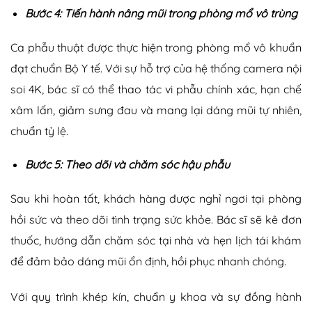
Bước 4: Tiến hành nâng mũi trong phòng mổ vô trùng
Ca phẫu thuật được thực hiện trong phòng mổ vô khuẩn
đạt chuẩn Bộ Y tế. Với sự hỗ trợ của hệ thống camera nội
soi 4K, bác sĩ có thể thao tác vi phẫu chính xác, hạn chế
xâm lấn, giảm sưng đau và mang lại dáng mũi tự nhiên,
chuẩn tỷ lệ.
Bước 5: Theo dõi và chăm sóc hậu phẫu
Sau khi hoàn tất, khách hàng được nghỉ ngơi tại phòng
hồi sức và theo dõi tình trạng sức khỏe. Bác sĩ sẽ kê đơn
thuốc, hướng dẫn chăm sóc tại nhà và hẹn lịch tái khám
để đảm bảo dáng mũi ổn định, hồi phục nhanh chóng.
Với quy trình khép kín, chuẩn y khoa và sự đồng hành