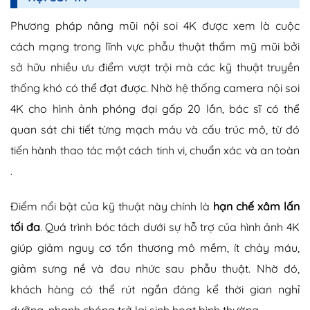
Phương pháp nâng mũi nội soi 4K được xem là cuộc
cách mạng trong lĩnh vực phẫu thuật thẩm mỹ mũi bởi
sở hữu nhiều ưu điểm vượt trội mà các kỹ thuật truyền
thống khó có thể đạt được. Nhờ hệ thống camera nội soi
4K cho hình ảnh phóng đại gấp 20 lần, bác sĩ có thể
quan sát chi tiết từng mạch máu và cấu trúc mô, từ đó
tiến hành thao tác một cách tinh vi, chuẩn xác và an toàn
.
Điểm nổi bật của kỹ thuật này chính là
hạn chế xâm lấn
tối đa
. Quá trình bóc tách dưới sự hỗ trợ của hình ảnh 4K
giúp giảm nguy cơ tổn thương mô mềm, ít chảy máu,
giảm sưng nề và đau nhức sau phẫu thuật. Nhờ đó,
khách hàng có thể rút ngắn đáng kể thời gian nghỉ
dưỡng, nhanh chóng trở lại sinh hoạt bình thường.