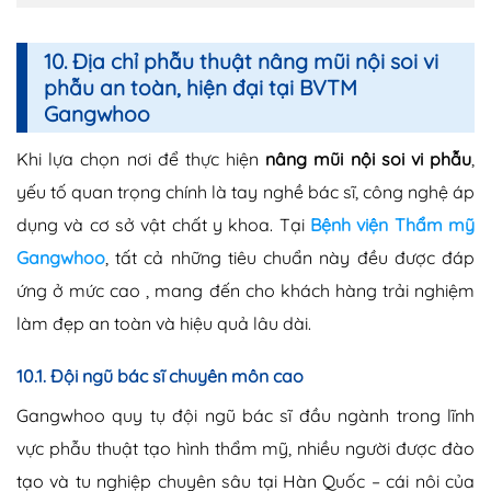
10. Địa chỉ phẫu thuật nâng mũi nội soi vi
phẫu an toàn, hiện đại tại BVTM
Gangwhoo
Khi lựa chọn nơi để thực hiện
nâng mũi nội soi vi phẫu
,
yếu tố quan trọng chính là tay nghề bác sĩ, công nghệ áp
dụng và cơ sở vật chất y khoa. Tại
Bệnh viện Thẩm mỹ
Gangwhoo
, tất cả những tiêu chuẩn này đều được đáp
ứng ở mức cao , mang đến cho khách hàng trải nghiệm
làm đẹp an toàn và hiệu quả lâu dài.
10.1. Đội ngũ bác sĩ chuyên môn cao
Gangwhoo quy tụ đội ngũ bác sĩ đầu ngành trong lĩnh
vực phẫu thuật tạo hình thẩm mỹ, nhiều người được đào
tạo và tu nghiệp chuyên sâu tại Hàn Quốc – cái nôi của