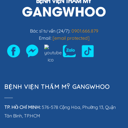
Bác sĩ tư vấn (24/7):
0901.666.879
Email:
[email protected]
BỆNH VIỆN THẨM MỸ GANGWHOO
TP. HỒ CHÍ MINH:
576-578 Cộng Hòa, Phường 13, Quận
Tân Bình, TP.HCM