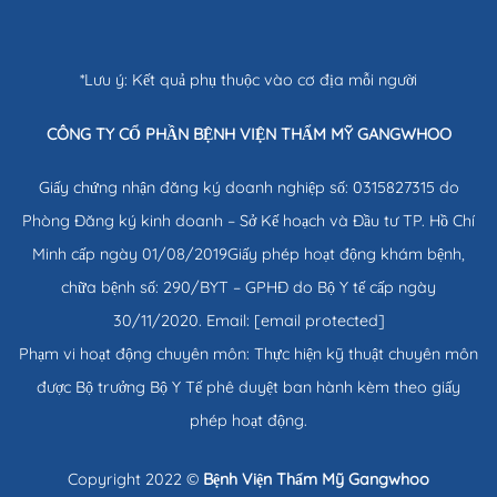
*Lưu ý: Kết quả phụ thuộc vào cơ địa mỗi người
CÔNG TY CỔ PHẦN BỆNH VIỆN THẨM MỸ GANGWHOO
Giấy chứng nhận đăng ký doanh nghiệp số: 0315827315 do
Phòng Đăng ký kinh doanh – Sở Kế hoạch và Đầu tư TP. Hồ Chí
Minh cấp ngày 01/08/2019Giấy phép hoạt động khám bệnh,
chữa bệnh số: 290/BYT – GPHĐ do Bộ Y tế cấp ngày
30/11/2020. Email:
[email protected]
Phạm vi hoạt động chuyên môn: Thực hiện kỹ thuật chuyên môn
được Bộ trưởng Bộ Y Tế phê duyệt ban hành kèm theo giấy
phép hoạt động.
Copyright 2022 ©
Bệnh Viện Thẩm Mỹ Gangwhoo