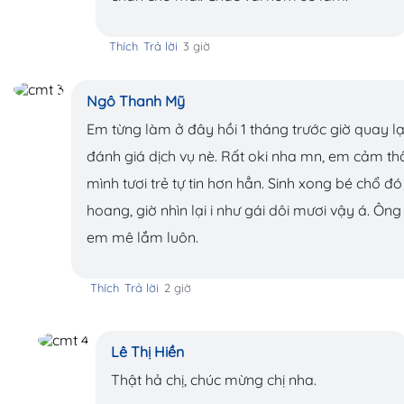
Thích
Trả lời
3 giờ
Ngô Thanh Mỹ
Em từng làm ở đây hồi 1 tháng trước giờ quay lạ
đánh giá dịch vụ nè. Rất oki nha mn, em cảm th
mình tươi trẻ tự tin hơn hẳn. Sinh xong bé chổ đó
hoang, giờ nhìn lại i như gái dôi mươi vậy á. Ông
em mê lắm luôn.
Thích
Trả lời
2 giờ
Lê Thị Hiền
Thật hả chị, chúc mừng chị nha.