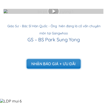
Giáo Sư - Bác Sĩ Hàn Quốc - Ông hiên đang là cố vấn chuyên
môn tại Gangwhoo
GS – BS Park Sung Yong
NHẬN BÁO GIÁ + ƯU ĐÃI