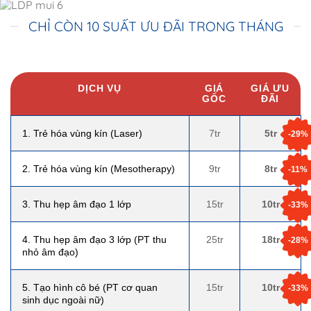
CHỈ CÒN 10 SUẤT ƯU ĐÃI TRONG THÁNG
DỊCH VỤ
GIÁ
GIÁ ƯU
GỐC
ĐÃI
1. Trẻ hóa vùng kín (Laser)
7tr
5tr
-29%
2. Trẻ hóa vùng kín (Mesotherapy)
9tr
8tr
-11%
3. Thu hẹp âm đạo 1 lớp
15tr
10tr
-33%
4. Thu hẹp âm đạo 3 lớp (PT thu
25tr
18tr
-28%
nhỏ âm đạo)
5. Tạo hình cô bé (PT cơ quan
15tr
10tr
-33%
sinh dục ngoài nữ)