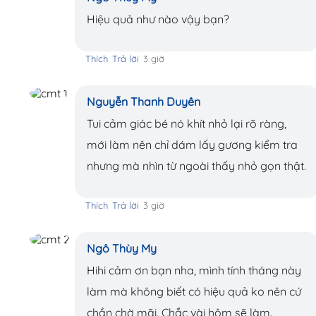
Hiệu quả như nào vậy bạn?
Thích
Trả lời
3 giờ
Nguyễn Thanh Duyên
Tui cảm giác bé nó khít nhỏ lại rõ ràng,
mới làm nên chỉ dám lấy gương kiểm tra
nhưng mà nhìn từ ngoài thấy nhỏ gọn thật.
Thích
Trả lời
3 giờ
Ngô Thùy My
Hihi cảm ơn bạn nha, mình tính tháng này
làm mà không biết có hiệu quả ko nên cứ
chần chờ mãi. Chắc vài hôm sẽ làm.