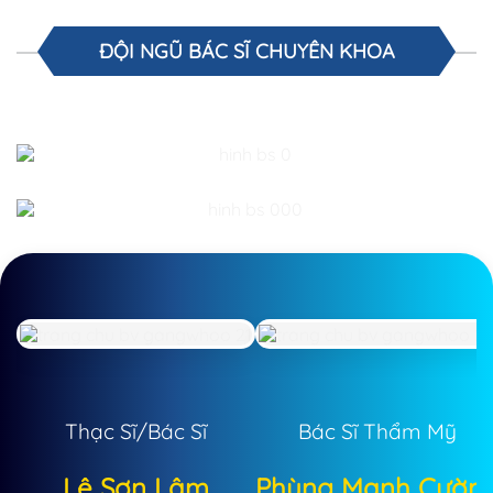
ĐỘI NGŨ BÁC SĨ CHUYÊN KHOA
Thạc Sĩ/Bác Sĩ
Bác Sĩ Thẩm Mỹ
Lê Sơn Lâm
Phùng Mạnh Cườn