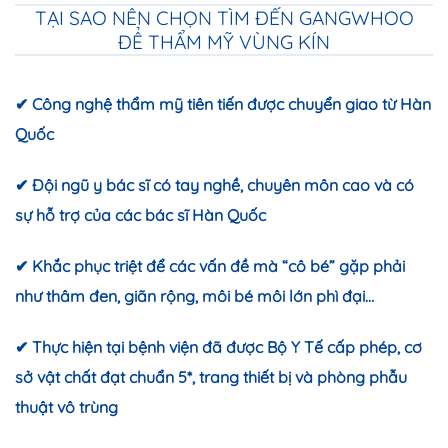
TẠI SAO NÊN CHỌN TÌM ĐẾN GANGWHOO
ĐỂ THẨM MỸ VÙNG KÍN
✔ Công nghệ thẩm mỹ tiên tiến được chuyển giao từ Hàn
Quốc
✔ Đội ngũ y bác sĩ có tay nghề, chuyên môn cao và có
sự hỗ trợ của các bác sĩ Hàn Quốc
✔ Khắc phục triệt để các vấn đề mà “cô bé” gặp phải
như thâm đen, giãn rộng, môi bé môi lớn phì đại…
✔ Thực hiện tại bệnh viện đã được Bộ Y Tế cấp phép, cơ
sở vật chất đạt chuẩn 5*, trang thiết bị và phòng phẫu
thuật vô trùng