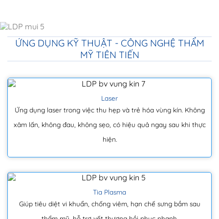
ỨNG DỤNG KỸ THUẬT - CÔNG NGHỆ THẨM
MỸ TIÊN TIẾN
Laser
Ứng dụng laser trong việc thu hẹp và trẻ hóa vùng kín. Không
xâm lấn, không đau, không sẹo, có hiệu quả ngay sau khi thực
hiện.
Tia Plasma
Giúp tiêu diệt vi khuẩn, chống viêm, hạn chế sưng bầm sau
thẩm mỹ, hỗ trợ vết thương hồi phục nhanh.