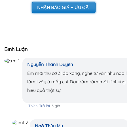
NHẬN BÁO GIÁ + ƯU ĐÃI
Bình Luận
Nguyễn Thanh Duyên
Em mới thu cơ 3 lớp xong, nghe tư vấn như nào 
làm i vậy á mấy chị. Đau râm râm một tí nhưn
hiệu quả thật sự.
Thích
Trả lời
5 giờ
Ngô Thùy My