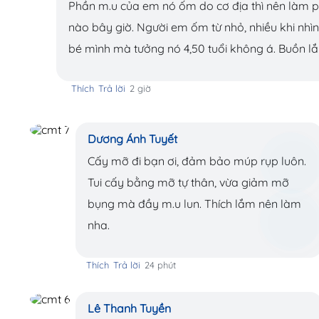
Phần m.u của em nó ốm do cơ địa thì nên làm 
nào bây giờ. Người em ốm từ nhỏ, nhiều khi nhìn
bé mình mà tưởng nó 4,50 tuổi không á. Buồn l
Thích
Trả lời
2 giờ
Dương Ánh Tuyết
Cấy mỡ đi bạn ơi, đảm bảo múp rụp luôn.
Tui cấy bằng mỡ tự thân, vừa giảm mỡ
bụng mà đầy m.u lun. Thích lắm nên làm
nha.
Thích
Trả lời
24 phút
Lê Thanh Tuyền