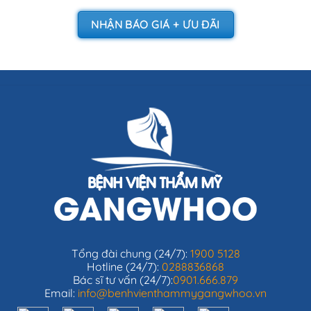
NHẬN BÁO GIÁ + ƯU ĐÃI
Tổng đài chung (24/7):
1900 5128
Hotline (24/7):
0288836868
Bác sĩ tư vấn (24/7):
0901.666.879
Email:
info@benhvienthammygangwhoo.vn