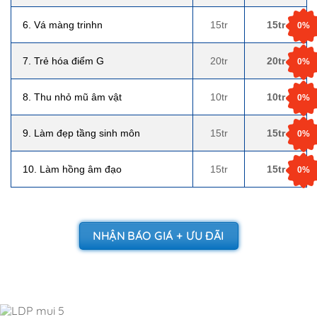
6. Vá màng trinhn
15tr
15tr
0%
7. Trẻ hóa điểm G
20tr
20tr
0%
8. Thu nhỏ mũ âm vật
10tr
10tr
0%
9. Làm đẹp tầng sinh môn
15tr
15tr
0%
10. Làm hồng âm đạo
15tr
15tr
0%
–
NHẬN BÁO GIÁ + ƯU ĐÃI