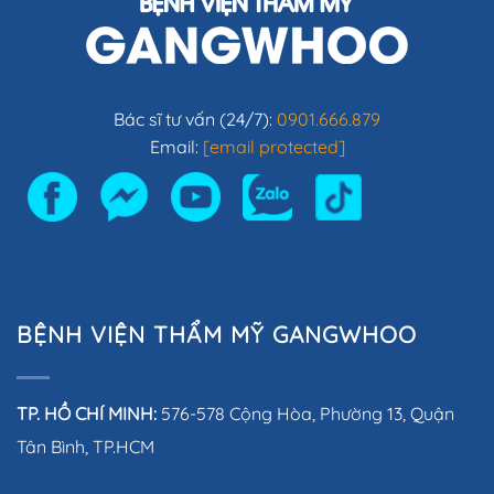
Bác sĩ tư vấn (24/7):
0901.666.879
Email:
[email protected]
BỆNH VIỆN THẨM MỸ GANGWHOO
TP. HỒ CHÍ MINH:
576-578 Cộng Hòa, Phường 13, Quận
Tân Bình, TP.HCM