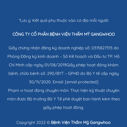
*Lưu ý: Kết quả phụ thuộc vào cơ địa mỗi người
CÔNG TY CỔ PHẦN BỆNH VIỆN THẨM MỸ GANGWHOO
Giấy chứng nhận đăng ký doanh nghiệp số: 0315827315 do
Phòng Đăng ký kinh doanh – Sở Kế hoạch và Đầu tư TP. Hồ
Chí Minh cấp ngày 01/08/2019Giấy phép hoạt động khám
bệnh, chữa bệnh số: 290/BYT – GPHĐ do Bộ Y tế cấp ngày
30/11/2020. Email:
[email protected]
Phạm vi hoạt động chuyên môn: Thực hiện kỹ thuật chuyên
môn được Bộ trưởng Bộ Y Tế phê duyệt ban hành kèm theo
giấy phép hoạt động.
Copyright 2022 ©
Bệnh Viện Thẩm Mỹ Gangwhoo