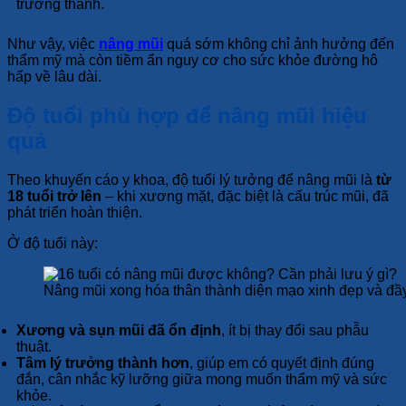
trưởng thành.
Như vậy, việc
nâng mũi
quá sớm không chỉ ảnh hưởng đến
thẩm mỹ mà còn tiềm ẩn nguy cơ cho sức khỏe đường hô
hấp về lâu dài.
Độ tuổi phù hợp để nâng mũi hiệu
quả
Theo khuyến cáo y khoa, độ tuổi lý tưởng để nâng mũi là
từ
18 tuổi trở lên
– khi xương mặt, đặc biệt là cấu trúc mũi, đã
phát triển hoàn thiện.
Ở độ tuổi này:
Nâng mũi xong hóa thân thành diện mạo xinh đẹp và đầ
Xương và sụn mũi đã ổn định
, ít bị thay đổi sau phẫu
thuật.
Tâm lý trưởng thành hơn
, giúp em có quyết định đúng
đắn, cân nhắc kỹ lưỡng giữa mong muốn thẩm mỹ và sức
khỏe.