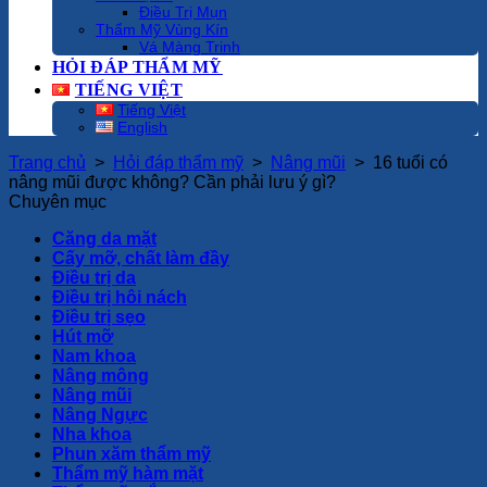
Điều Trị Mụn
Thẩm Mỹ Vùng Kín
Vá Màng Trinh
HỎI ĐÁP THẨM MỸ
TIẾNG VIỆT
Tiếng Việt
English
Trang chủ
>
Hỏi đáp thẩm mỹ
>
Nâng mũi
>
16 tuổi có
nâng mũi được không? Cần phải lưu ý gì?
Chuyên mục
Căng da mặt
Cấy mỡ, chất làm đầy
Điều trị da
Điều trị hôi nách
Điều trị sẹo
Hút mỡ
Nam khoa
Nâng mông
Nâng mũi
Nâng Ngực
Nha khoa
Phun xăm thẩm mỹ
Thẩm mỹ hàm mặt