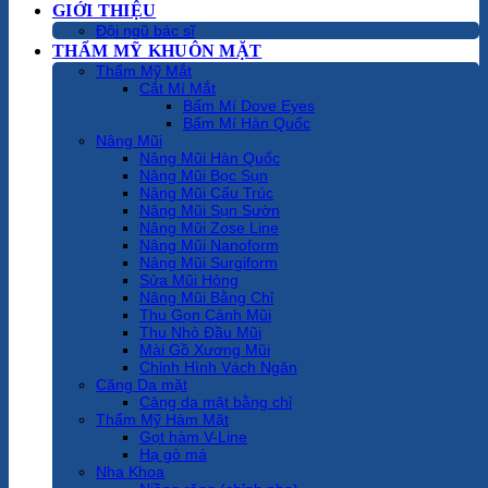
GIỚI THIỆU
Đội ngũ bác sĩ
THẨM MỸ KHUÔN MẶT
Thẩm Mỹ Mắt
Cắt Mí Mắt
Bấm Mí Dove Eyes
Bấm Mí Hàn Quốc
Nâng Mũi
Nâng Mũi Hàn Quốc
Nâng Mũi Bọc Sụn
Nâng Mũi Cấu Trúc
Nâng Mũi Sụn Sườn
Nâng Mũi Zose Line
Nâng Mũi Nanoform
Nâng Mũi Surgiform
Sửa Mũi Hỏng
Nâng Mũi Bằng Chỉ
Thu Gọn Cánh Mũi
Thu Nhỏ Đầu Mũi
Mài Gồ Xương Mũi
Chỉnh Hình Vách Ngăn
Căng Da mặt
Căng da mặt bằng chỉ
Thẩm Mỹ Hàm Mặt
Gọt hàm V-Line
Hạ gò má
Nha Khoa