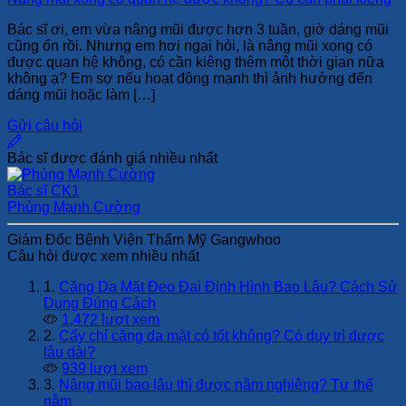
Bác sĩ ơi, em vừa nâng mũi được hơn 3 tuần, giờ dáng mũi
cũng ổn rồi. Nhưng em hơi ngại hỏi, là nâng mũi xong có
được quan hệ không, có cần kiêng thêm một thời gian nữa
không ạ? Em sợ nếu hoạt động mạnh thì ảnh hưởng đến
dáng mũi hoặc làm […]
Gửi câu hỏi
Bác sĩ được đánh giá nhiều nhất
Bác sĩ CK1
Phùng Mạnh Cường
Giám Đốc Bệnh Viện Thẩm Mỹ Gangwhoo
Câu hỏi được xem nhiều nhất
1.
Căng Da Mặt Đeo Đai Định Hình Bao Lâu? Cách Sử
Dụng Đúng Cách
1,472 lượt xem
2.
Cấy chỉ căng da mặt có tốt không? Có duy trì được
lâu dài?
939 lượt xem
3.
Nâng mũi bao lâu thì được nằm nghiêng? Tư thế
nằm