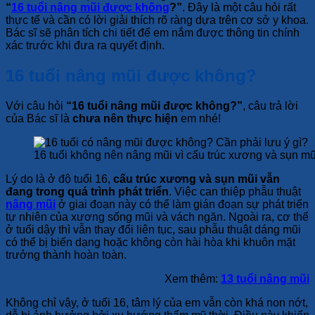
“
16 tuổi nâng mũi được không
?”
. Đây là một câu hỏi rất
thực tế và cần có lời giải thích rõ ràng dựa trên cơ sở y khoa.
Bác sĩ sẽ phân tích chi tiết để em nắm được thông tin chính
xác trước khi đưa ra quyết định.
16 tuổi nâng mũi được không?
Với câu hỏi
“16 tuổi nâng mũi được không?”
, câu trả lời
của Bác sĩ là
chưa nên thực hiện
em nhé!
16 tuổi không nên nâng mũi vì cấu trúc xương và sụn mũi
Lý do là ở độ tuổi 16,
cấu trúc xương và sụn mũi vẫn
đang trong quá trình phát triển
. Việc can thiệp phẫu thuật
nâng mũi
ở giai đoạn này có thể làm gián đoạn sự phát triển
tự nhiên của xương sống mũi và vách ngăn. Ngoài ra, cơ thể
ở tuổi dậy thì vẫn thay đổi liên tục, sau phẫu thuật dáng mũi
có thể bị biến dạng hoặc không còn hài hòa khi khuôn mặt
trưởng thành hoàn toàn.
Xem thêm:
13 tuổi nâng mũi
Không chỉ vậy, ở tuổi 16, tâm lý của em vẫn còn khá non nớt,