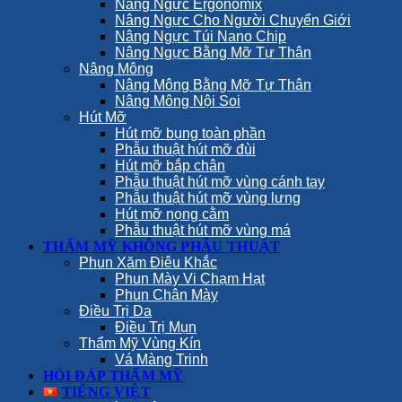
Nâng Ngực Ergonomix
Nâng Ngực Cho Người Chuyển Giới
Nâng Ngực Túi Nano Chip
Nâng Ngực Bằng Mỡ Tự Thân
Nâng Mông
Nâng Mông Bằng Mỡ Tự Thân
Nâng Mông Nội Soi
Hút Mỡ
Hút mỡ bụng toàn phần
Phẫu thuật hút mỡ đùi
Hút mỡ bắp chân
Phẫu thuật hút mỡ vùng cánh tay
Phẫu thuật hút mỡ vùng lưng
Hút mỡ nọng cằm
Phẫu thuật hút mỡ vùng má
THẨM MỸ KHÔNG PHẪU THUẬT
Phun Xăm Điêu Khắc
Phun Mày Vi Chạm Hạt
Phun Chân Mày
Điều Trị Da
Điều Trị Mụn
Thẩm Mỹ Vùng Kín
Vá Màng Trinh
HỎI ĐÁP THẨM MỸ
TIẾNG VIỆT