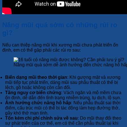
Nâng mũi quá sớm có những rủi ro
gì?
Nếu can thiệp nâng mũi khi xương mũi chưa phát triển ổn
định, em có thể gặp phải các rủi ro sau:
Nâng mũi quá sớm dễ ảnh hưởng đến chức năng hô hấ
Biến dạng mũi theo thời gian
: Khi gương mặt và xương
mũi tiếp tục phát triển, dáng mũi sau phẫu thuật có thể bị
lệch, gồ hoặc không còn cân đối.
Tăng nguy cơ biến chứng
: Vách ngăn và mô mềm chưa
ổn định, dễ dẫn đến tình trạng nhiễm trùng, tụ dịch, lộ sụn.
Ảnh hưởng chức năng hô hấp
: Nếu phẫu thuật sai thời
điểm, cấu trúc mũi có thể bị tác động làm hẹp đường thở,
gây khó thở mạn tính.
Tốn kém chi phí chỉnh sửa về sau
: Do mũi thay đổi theo
sự phát triển của cơ thể, em có thể cần phẫu thuật lại khi