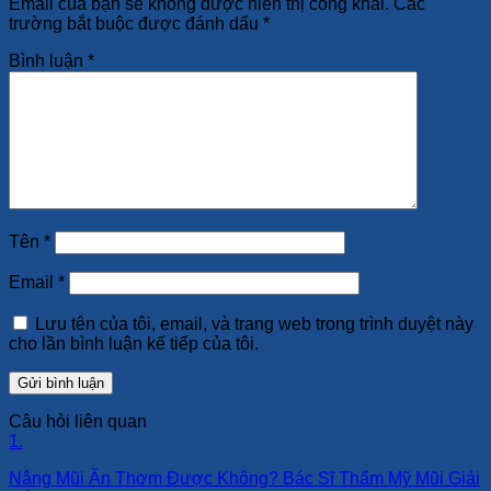
Email của bạn sẽ không được hiển thị công khai.
Các
trường bắt buộc được đánh dấu
*
Bình luận
*
Tên
*
Email
*
Lưu tên của tôi, email, và trang web trong trình duyệt này
cho lần bình luận kế tiếp của tôi.
Câu hỏi liên quan
1.
Nâng Mũi Ăn Thơm Được Không? Bác Sĩ Thẩm Mỹ Mũi Giải