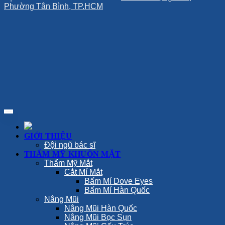
Phường Tân Bình, TP.HCM
GIỚI THIỆU
Đội ngũ bác sĩ
THẨM MỸ KHUÔN MẶT
Thẩm Mỹ Mắt
Cắt Mí Mắt
Bấm Mí Dove Eyes
Bấm Mí Hàn Quốc
Nâng Mũi
Nâng Mũi Hàn Quốc
Nâng Mũi Bọc Sụn