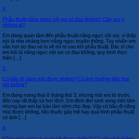
4.
Phẫu thuật nâng ngực nội soi có đau không? Cần lưu ý
những gì?
Em đang quan tâm đến phẫu thuật nâng ngực nội soi, vì thấy
nói là nhẹ nhàng hơn nâng ngực truyền thống. Tuy nhiên em
vẫn hơi sợ đau và lo về rủi ro sau khi phẫu thuật. Bác sĩ cho
em hỏi là nâng ngực nội soi có đau không, quy trình thực
hiện […]
5.
Có bầu đi nâng mũi được không? Có ảnh hưởng đến thai
nhi không?
Em đang mang thai ở tháng thứ 3, nhưng mũi em từ trước
đến nay rất thấp và hơi lệch. Em định đợi sinh xong mới làm
nhưng bạn em lại bảo làm sớm cho đẹp. Vậy có bầu đi nâng
mũi được không, liệu thuốc gây mê hay quá trình phẫu thuật
có ảnh […]
6.
Nâng mũi xong có quan hệ được không? Có cần phải kiêng