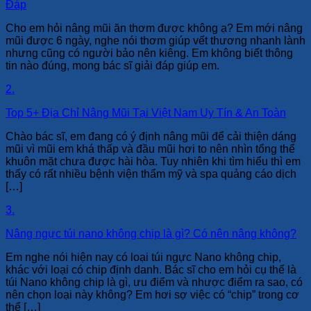
Đáp
Cho em hỏi nâng mũi ăn thơm được không ạ? Em mới nâng
mũi được 6 ngày, nghe nói thơm giúp vết thương nhanh lành
nhưng cũng có người bảo nên kiêng. Em không biết thông
tin nào đúng, mong bác sĩ giải đáp giúp em.
2.
Top 5+ Địa Chỉ Nâng Mũi Tại Việt Nam Uy Tín & An Toàn
Chào bác sĩ, em đang có ý định nâng mũi để cải thiện dáng
mũi vì mũi em khá thấp và đầu mũi hơi to nên nhìn tổng thể
khuôn mặt chưa được hài hòa. Tuy nhiên khi tìm hiểu thì em
thấy có rất nhiều bệnh viện thẩm mỹ và spa quảng cáo dịch
[…]
3.
Nâng ngực túi nano không chip là gì? Có nên nâng không?
Em nghe nói hiện nay có loại túi ngực Nano không chip,
khác với loại có chip định danh. Bác sĩ cho em hỏi cụ thể là
túi Nano không chip là gì, ưu điểm và nhược điểm ra sao, có
nên chọn loại này không? Em hơi sợ việc có “chip” trong cơ
thể […]