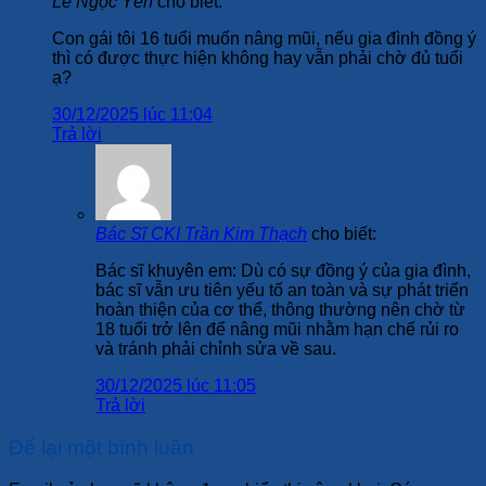
Lê Ngọc Yến
cho biết:
Con gái tôi 16 tuổi muốn nâng mũi, nếu gia đình đồng ý
thì có được thực hiện không hay vẫn phải chờ đủ tuổi
ạ?
30/12/2025 lúc 11:04
Trả lời
Bác Sĩ CKI Trần Kim Thạch
cho biết:
Bác sĩ khuyên em: Dù có sự đồng ý của gia đình,
bác sĩ vẫn ưu tiên yếu tố an toàn và sự phát triển
hoàn thiện của cơ thể, thông thường nên chờ từ
18 tuổi trở lên để nâng mũi nhằm hạn chế rủi ro
và tránh phải chỉnh sửa về sau.
30/12/2025 lúc 11:05
Trả lời
Để lại một bình luận