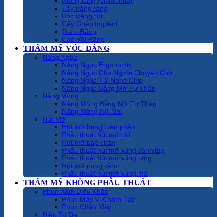
Niềng răng (chỉnh nha)
Tẩy trắng răng
Bọc Răng Sứ
Cấy Ghép Implant
Trám Răng
Cạo Vôi Răng
THẨM MỸ VÓC DÁNG
Nâng Ngực
Nâng Ngực Ergonomix
Nâng Ngực Cho Người Chuyển Giới
Nâng Ngực Túi Nano Chip
Nâng Ngực Bằng Mỡ Tự Thân
Nâng Mông
Nâng Mông Bằng Mỡ Tự Thân
Nâng Mông Nội Soi
Hút Mỡ
Hút mỡ bụng toàn phần
Phẫu thuật hút mỡ đùi
Hút mỡ bắp chân
Phẫu thuật hút mỡ vùng cánh tay
Phẫu thuật hút mỡ vùng lưng
Hút mỡ nọng cằm
Phẫu thuật hút mỡ vùng má
THẨM MỸ KHÔNG PHẪU THUẬT
Phun Xăm Điêu Khắc
Phun Mày Vi Chạm Hạt
Phun Chân Mày
Điều Trị Da