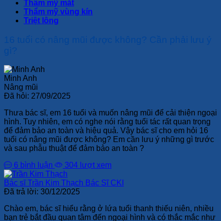
Thẩm mỹ mắt
Thẩm mỹ vùng kín
Triệt lông
16 tuổi có nâng mũi được không? Cần phải lưu ý
gì?
Minh Anh
Nâng mũi
Đã hỏi:
27/09/2025
Thưa bác sĩ, em 16 tuổi và muốn nâng mũi để cải thiện ngoại
hình. Tuy nhiên, em có nghe nói rằng tuổi tác rất quan trọng
để đảm bảo an toàn và hiệu quả. Vậy bác sĩ cho em hỏi 16
tuổi có nâng mũi được không? Em cần lưu ý những gì trước
và sau phẫu thuật để đảm bảo an toàn ?
6 bình luận
304 lượt xem
Bác sĩ Trần Kim Thạch
Bác Sĩ CKI
Đã trả lời:
30/12/2025
Chào em, bác sĩ hiểu rằng ở lứa tuổi thanh thiếu niên, nhiều
bạn trẻ bắt đầu quan tâm đến ngoại hình và có thắc mắc như