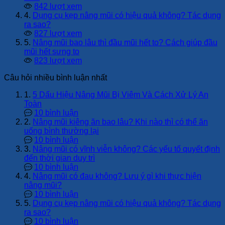
842 lượt xem
4.
Dụng cụ kẹp nâng mũi có hiệu quả không? Tác dụng
ra sao?
827 lượt xem
5.
Nâng mũi bao lâu thì đầu mũi hết to? Cách giúp đầu
mũi hết sưng to
823 lượt xem
Câu hỏi nhiều bình luận nhất
1.
5 Dấu Hiệu Nâng Mũi Bị Viêm Và Cách Xử Lý An
Toàn
10 bình luận
2.
Nâng mũi kiêng ăn bao lâu? Khi nào thì có thể ăn
uống bình thường lại
10 bình luận
3.
Nâng mũi có vĩnh viễn không? Các yếu tố quyết định
đến thời gian duy trì
10 bình luận
4.
Nâng mũi có đau không? Lưu ý gì khi thực hiện
nâng mũi?
10 bình luận
5.
Dụng cụ kẹp nâng mũi có hiệu quả không? Tác dụng
ra sao?
10 bình luận