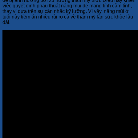
dễ bị ảnh hưởng bởi xu hướng thẩm mỹ thời. Điều này khiến
việc quyết định phẫu thuật nâng mũi dễ mang tính cảm tính,
thay vì dựa trên sự cân nhắc kỹ lưỡng. Vì vậy, nâng mũi ở
tuổi này tiềm ẩn nhiều rủi ro cả về thẩm mỹ lẫn sức khỏe lâu
dài.