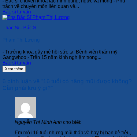
- Bác sĩ chuyên khoa tạo hình bụng, ngực và mông - Phụ
trách về chuyên môn liên quan về...
Bác sĩ tư vấn
Thạc Sĩ - Bác Sĩ
Phạm Thị Lương
- Trưởng khoa gây mê hồi sức tại Bệnh viện thẩm mỹ
Gangwhoo - Trên 15 năm kinh nghiệm trong...
Bác sĩ tư vấn
Xem thêm
6 bình luận về “
16 tuổi có nâng mũi được không?
Cần phải lưu ý gì?
”
Nguyễn Thị Minh Anh
cho biết:
Em mới 16 tuổi nhưng mũi thấp và hay bị bạn bè trêu,