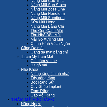
Nâng Mũi Cấu Trúc
Nâng Mũi Sụn Sườn
Nâng Mũi Zose Line
Nâng Mũi Nanoform
Nâng Mũi Surgiform
Sửa Mũi Hỏng
Nâng Mũi Bằng Chỉ
Thu Gọn Cánh Mũi
Thu Nhỏ Đầu Mũi
Mài Gồ Xương Mũi
Chỉnh Hình Vách Ngăn
Căng Da mặt
Căng da mặt bằng chỉ
Thẩm Mỹ Hàm Mặt
Gọt hàm V-Line
Hạ gò má
Nha Khoa
Niềng răng (chỉnh nha)
Tẩy trắng răng
Bọc Răng Sứ
Cấy Ghép Implant
Trám Răng
Cạo Vôi Răng
THẨM MỸ VÓC DÁNG
Nâng Ngực