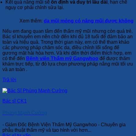
Kết quả nâng mũi sẽ
ổn định và duy trì lâu dài
, hạn chế
nguy cơ phải chỉnh sửa lại.
Xem thêm:
da mũi mỏng có nâng mũi được không
Nếu em đang quan tâm đến thẩm mỹ mũi nhưng còn quá trẻ,
Bác sĩ khuyên em nên chờ đến khi đủ 18 tuổi để đảm bảo an
toàn và hiệu quả. Trong thời gian này, em có thể tham khảo
các phương pháp chăm sóc da, điều chỉnh lối sống để
gương mặt hài hòa hơn. Và khi đến thời điểm thích hợp, em
có thể đến
Bệnh viện Thẩm mỹ Gangwhoo
để được thăm
khám trực tiếp, từ đó lựa chọn phương pháp nâng mũi tối ưu
và an toàn .
Trả lời
Bác sĩ CK1
Phùng Mạnh Cường
- Giám Đốc Bệnh Viện Thẩm Mỹ Gangwhoo - Chuyên gia
phẫu thuật thẩm mỹ và tạo hình với hơn...
Bác sĩ tư vấn