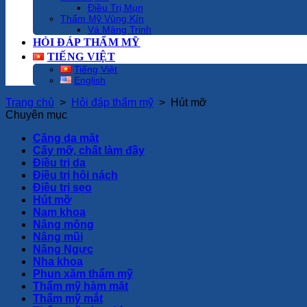
Điều Trị Mụn
Thẩm Mỹ Vùng Kín
Vá Màng Trinh
HỎI ĐÁP THẨM MỸ
TIẾNG VIỆT
Tiếng Việt
English
Trang chủ
>
Hỏi đáp thẩm mỹ
>
Hút mỡ
Chuyên mục
Căng da mặt
Cấy mỡ, chất làm đầy
Điều trị da
Điều trị hôi nách
Điều trị sẹo
Hút mỡ
Nam khoa
Nâng mông
Nâng mũi
Nâng Ngực
Nha khoa
Phun xăm thẩm mỹ
Thẩm mỹ hàm mặt
Thẩm mỹ mắt