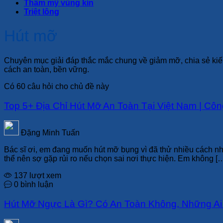
Thẩm mỹ vùng kín
Triệt lông
Hút mỡ
Chuyên mục giải đáp thắc mắc chung về giảm mỡ, chia sẻ kiến
cách an toàn, bền vững.
Có
60
câu hỏi cho chủ đề này
Top 5+ Địa Chỉ Hút Mỡ An Toàn Tại Việt Nam | Cô
Đặng Minh Tuấn
Bác sĩ ơi, em đang muốn hút mỡ bụng vì đã thử nhiều cách nh
thể nên sợ gặp rủi ro nếu chọn sai nơi thực hiện. Em không [
137 lượt xem
0 bình luận
Hút Mỡ Ngực Là Gì? Có An Toàn Không, Những A