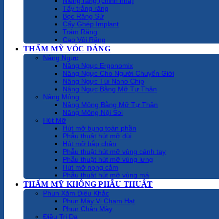
Niềng răng (chỉnh nha)
Tẩy trắng răng
Bọc Răng Sứ
Cấy Ghép Implant
Trám Răng
Cạo Vôi Răng
THẨM MỸ VÓC DÁNG
Nâng Ngực
Nâng Ngực Ergonomix
Nâng Ngực Cho Người Chuyển Giới
Nâng Ngực Túi Nano Chip
Nâng Ngực Bằng Mỡ Tự Thân
Nâng Mông
Nâng Mông Bằng Mỡ Tự Thân
Nâng Mông Nội Soi
Hút Mỡ
Hút mỡ bụng toàn phần
Phẫu thuật hút mỡ đùi
Hút mỡ bắp chân
Phẫu thuật hút mỡ vùng cánh tay
Phẫu thuật hút mỡ vùng lưng
Hút mỡ nọng cằm
Phẫu thuật hút mỡ vùng má
THẨM MỸ KHÔNG PHẪU THUẬT
Phun Xăm Điêu Khắc
Phun Mày Vi Chạm Hạt
Phun Chân Mày
Điều Trị Da