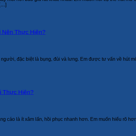
[…]
i Nên Thực Hiện?
 người, đặc biệt là bụng, đùi và lưng. Em được tư vấn về hút m
i Thực Hiện?
g cáo là ít xâm lấn, hồi phục nhanh hơn. Em muốn hiểu rõ hơn hú