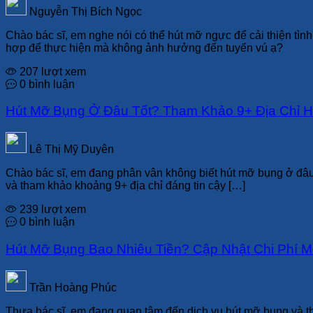
Nguyễn Thị Bích Ngọc
Chào bác sĩ, em nghe nói có thể hút mỡ ngực để cải thiện tì
hợp để thực hiện mà không ảnh hưởng đến tuyến vú ạ?
207 lượt xem
0 bình luận
Hút Mỡ Bụng Ở Đâu Tốt? Tham Khảo 9+ Địa Chỉ H
Lê Thị Mỹ Duyên
Chào bác sĩ, em đang phân vân không biết hút mỡ bụng ở đâu tố
và tham khảo khoảng 9+ địa chỉ đáng tin cậy […]
239 lượt xem
0 bình luận
Hút Mỡ Bụng Bao Nhiêu Tiền? Cập Nhật Chi Phí M
Trần Hoàng Phúc
Thưa bác sĩ, em đang quan tâm đến dịch vụ hút mỡ bụng và th