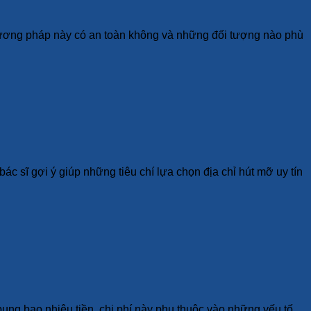
phương pháp này có an toàn không và những đối tượng nào phù
c sĩ gợi ý giúp những tiêu chí lựa chọn địa chỉ hút mỡ uy tín
ụng bao nhiêu tiền, chi phí này phụ thuộc vào những yếu tố