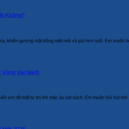
ắt Không?
ừa, khiến gương mặt trông mệt mỏi và già hơn tuổi. Em muốn h
ỡ Vùng Vai Nách
hiến em rất mất tự tin khi mặc áo sát nách. Em muốn hỏi hút m
í Mới 2026