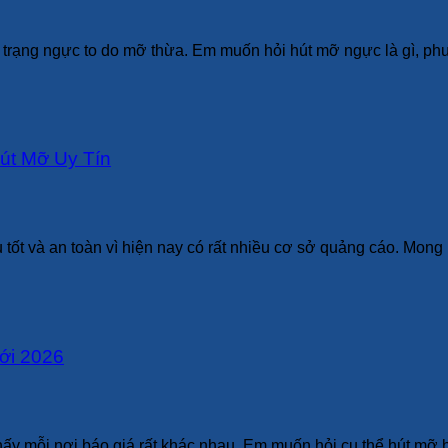
nh trạng ngực to do mỡ thừa. Em muốn hỏi hút mỡ ngực là gì, 
út Mỡ Uy Tín
t và an toàn vì hiện nay có rất nhiều cơ sở quảng cáo. Mong bá
ới 2026
ấy mỗi nơi báo giá rất khác nhau. Em muốn hỏi cụ thể hút mỡ b