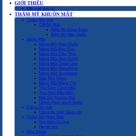
GIỚI THIỆU
Đội ngũ bác sĩ
THẨM MỸ KHUÔN MẶT
Thẩm Mỹ Mắt
Cắt Mí Mắt
Bấm Mí Dove Eyes
Bấm Mí Hàn Quốc
Nâng Mũi
Nâng Mũi Hàn Quốc
Nâng Mũi Bọc Sụn
Nâng Mũi Cấu Trúc
Nâng Mũi Sụn Sườn
Nâng Mũi Zose Line
Nâng Mũi Nanoform
Nâng Mũi Surgiform
Sửa Mũi Hỏng
Nâng Mũi Bằng Chỉ
Thu Gọn Cánh Mũi
Thu Nhỏ Đầu Mũi
Mài Gồ Xương Mũi
Chỉnh Hình Vách Ngăn
Căng Da mặt
Căng da mặt bằng chỉ
Thẩm Mỹ Hàm Mặt
Gọt hàm V-Line
Hạ gò má
Nha Khoa