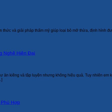
 thức và giải pháp thẩm mỹ giúp loại bỏ mỡ thừa, định hình đ
ng Nghệ Hiện Đại
ư ăn kiêng và tập luyện nhưng không hiệu quả. Tuy nhiên em kh
…]
i Phù Hợp