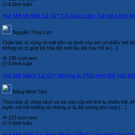
0 bình luận
Hút Mỡ Mí Mắt Là Gì? Có Giúp Làm Trẻ Hóa Đôi M
Nguyễn Thùy Linh
Chào bác sĩ, vùng mí mắt trên và dưới của em có nhiều mỡ th
không và có giúp trẻ hóa đôi mắt lâu dài hay chỉ là […]
195 lượt xem
0 bình luận
Hút Mỡ Nách Là Gì? Những Ai Phù Hợp Để Hút M
Đặng Minh Tâm
Thưa bác sĩ, vùng nách và vai sau của em tích tụ nhiều mỡ, k
tuyến mồ hôi không và những ai là đối tượng phù hợp […]
215 lượt xem
0 bình luận
Hút Mỡ Bắp Tay Bao Nhiêu Tiền? Cập Nhật Chi Ph