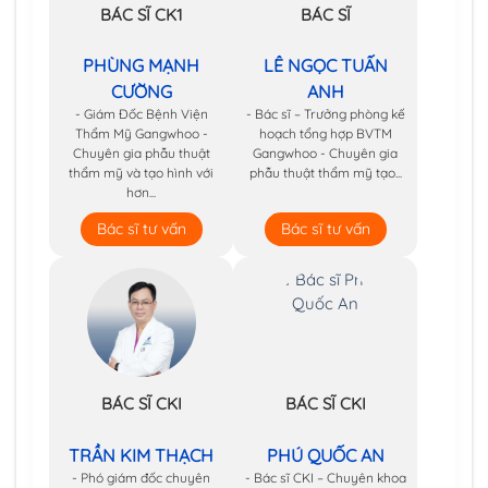
BÁC SĨ CK1
BÁC SĨ
PHÙNG MẠNH
LÊ NGỌC TUẤN
CƯỜNG
ANH
- Giám Đốc Bệnh Viện
- Bác sĩ – Trưởng phòng kế
Thẩm Mỹ Gangwhoo -
hoạch tổng hợp BVTM
Chuyên gia phẫu thuật
Gangwhoo - Chuyên gia
thẩm mỹ và tạo hình với
phẫu thuật thẩm mỹ tạo...
hơn...
Bác sĩ tư vấn
Bác sĩ tư vấn
BÁC SĨ CKI
BÁC SĨ CKI
TRẦN KIM THẠCH
PHÚ QUỐC AN
- Phó giám đốc chuyên
- Bác sĩ CKI – Chuyên khoa