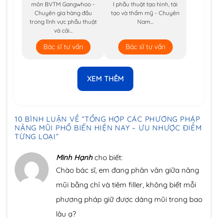
môn BVTM Gangwhoo -
I phẫu thuật tạo hình, tái
Chuyên gia hàng đầu
tạo và thẩm mỹ - Chuyên
trong lĩnh vực phẫu thuật
Nam...
và cải...
Bác sĩ tư vấn
Bác sĩ tư vấn
XEM THÊM
10 BÌNH LUẬN VỀ “
TỔNG HỢP CÁC PHƯƠNG PHÁP
NÂNG MŨI PHỔ BIẾN HIỆN NAY – ƯU NHƯỢC ĐIỂM
TỪNG LOẠI
”
Minh Hạnh
cho biết:
Chào bác sĩ, em đang phân vân giữa nâng
mũi bằng chỉ và tiêm filler, không biết mỗi
phương pháp giữ được dáng mũi trong bao
lâu ạ?