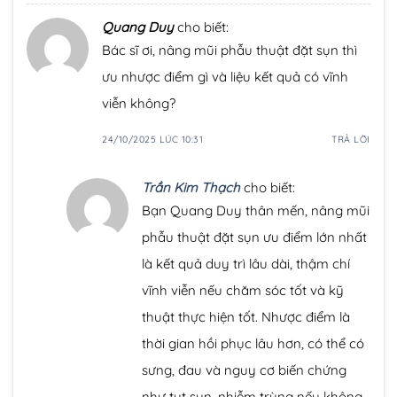
Quang Duy
cho biết:
Bác sĩ ơi, nâng mũi phẫu thuật đặt sụn thì
ưu nhược điểm gì và liệu kết quả có vĩnh
viễn không?
24/10/2025 LÚC 10:31
TRẢ LỜI
Trần Kim Thạch
cho biết:
Bạn Quang Duy thân mến, nâng mũi
phẫu thuật đặt sụn ưu điểm lớn nhất
là kết quả duy trì lâu dài, thậm chí
vĩnh viễn nếu chăm sóc tốt và kỹ
thuật thực hiện tốt. Nhược điểm là
thời gian hồi phục lâu hơn, có thể có
sưng, đau và nguy cơ biến chứng
như tụt sụn, nhiễm trùng nếu không