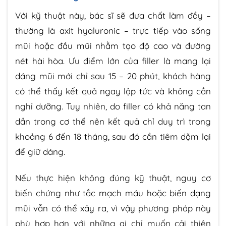
Với kỹ thuật này, bác sĩ sẽ đưa chất làm đầy –
thường là axit hyaluronic – trực tiếp vào sống
mũi hoặc đầu mũi nhằm tạo độ cao và đường
nét hài hòa. Ưu điểm lớn của filler là mang lại
dáng mũi mới chỉ sau 15 – 20 phút, khách hàng
có thể thấy kết quả ngay lập tức và không cần
nghỉ dưỡng. Tuy nhiên, do filler có khả năng tan
dần trong cơ thể nên kết quả chỉ duy trì trong
khoảng 6 đến 18 tháng, sau đó cần tiêm dặm lại
để giữ dáng.
Nếu thực hiện không đúng kỹ thuật, nguy cơ
biến chứng như tắc mạch máu hoặc biến dạng
mũi vẫn có thể xảy ra, vì vậy phương pháp này
phù hợp hơn với những ai chỉ muốn cải thiện