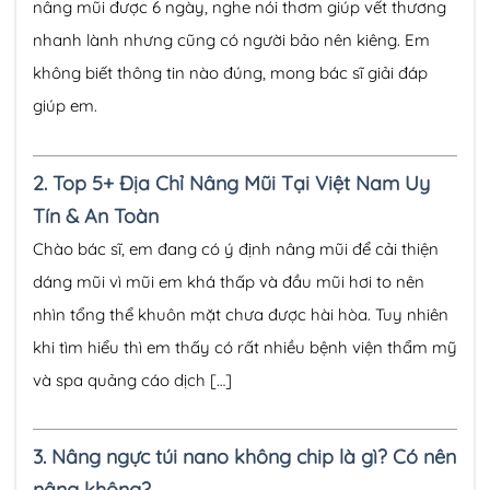
nâng mũi được 6 ngày, nghe nói thơm giúp vết thương
nhanh lành nhưng cũng có người bảo nên kiêng. Em
không biết thông tin nào đúng, mong bác sĩ giải đáp
giúp em.
2.
Top 5+ Địa Chỉ Nâng Mũi Tại Việt Nam Uy
Tín & An Toàn
Chào bác sĩ, em đang có ý định nâng mũi để cải thiện
dáng mũi vì mũi em khá thấp và đầu mũi hơi to nên
nhìn tổng thể khuôn mặt chưa được hài hòa. Tuy nhiên
khi tìm hiểu thì em thấy có rất nhiều bệnh viện thẩm mỹ
và spa quảng cáo dịch […]
3.
Nâng ngực túi nano không chip là gì? Có nên
nâng không?