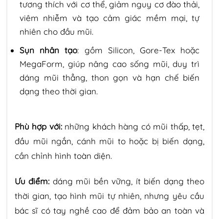
tương thích với cơ thể, giảm nguy cơ đào thải,
viêm nhiễm và tạo cảm giác mềm mại, tự
nhiên cho đầu mũi.
Sụn nhân tạo
: gồm Silicon, Gore-Tex hoặc
MegaForm, giúp nâng cao sống mũi, duy trì
dáng mũi thẳng, thon gọn và hạn chế biến
dạng theo thời gian.
Phù hợp với:
những khách hàng có mũi thấp, tẹt,
đầu mũi ngắn, cánh mũi to hoặc bị biến dạng,
cần chỉnh hình toàn diện.
Ưu điểm:
dáng mũi bền vững, ít biến dạng theo
thời gian, tạo hình mũi tự nhiên, nhưng yêu cầu
bác sĩ có tay nghề cao để đảm bảo an toàn và