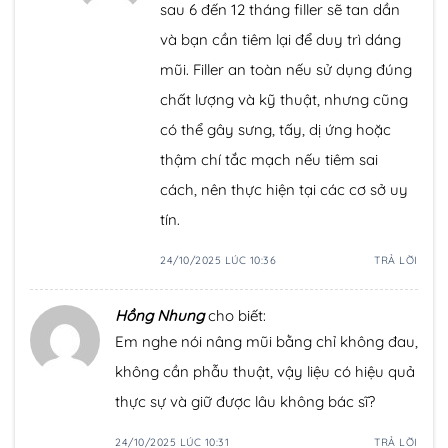
sau 6 đến 12 tháng filler sẽ tan dần
và bạn cần tiêm lại để duy trì dáng
mũi. Filler an toàn nếu sử dụng đúng
chất lượng và kỹ thuật, nhưng cũng
có thể gây sưng, tấy, dị ứng hoặc
thậm chí tắc mạch nếu tiêm sai
cách, nên thực hiện tại các cơ sở uy
tín.
24/10/2025 LÚC 10:36
TRẢ LỜI
Hồng Nhung
cho biết:
Em nghe nói nâng mũi bằng chỉ không đau,
không cần phẫu thuật, vậy liệu có hiệu quả
thực sự và giữ được lâu không bác sĩ?
24/10/2025 LÚC 10:31
TRẢ LỜI