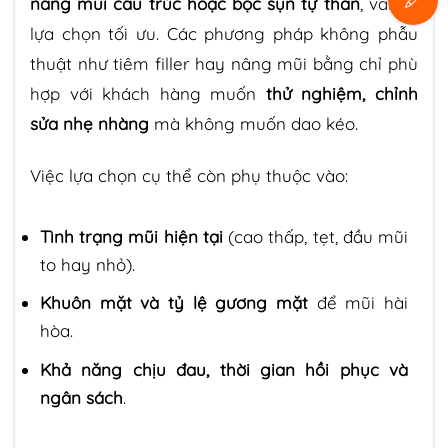
nâng mũi cấu trúc hoặc bọc sụn tự thân
, vẫn là
lựa chọn tối ưu. Các phương pháp không phẫu
thuật như tiêm filler hay nâng mũi bằng chỉ phù
hợp với khách hàng muốn
thử nghiệm, chỉnh
sửa nhẹ nhàng
mà không muốn dao kéo.
Việc lựa chọn cụ thể còn phụ thuộc vào:
Tình trạng mũi hiện tại
(cao thấp, tẹt, đầu mũi
to hay nhỏ).
Khuôn mặt và tỷ lệ gương mặt
để mũi hài
hòa.
Khả năng chịu đau, thời gian hồi phục và
ngân sách
.