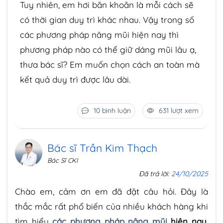
Tuy nhiên, em hơi băn khoăn là mỗi cách sẽ
có thời gian duy trì khác nhau. Vậy trong số
các phương pháp nâng mũi hiện nay thì
phương pháp nào có thể giữ dáng mũi lâu ạ,
thưa bác sĩ? Em muốn chọn cách an toàn mà
kết quả duy trì được lâu dài.
10 bình luận
631 lượt xem
Bác sĩ Trần Kim Thạch
Bác Sĩ CKI
Đã trả lời:
24/10/2025
Chào em, cảm ơn em đã đặt câu hỏi. Đây là
thắc mắc rất phổ biến của nhiều khách hàng khi
tìm hiểu
các phương pháp nâng mũi
hiện nay
.