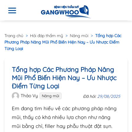
Trang chủ
>
Hỏi đáp thẩm mỹ
>
Nâng mũi
>
Tổng hợp Các
Phương Pháp Nâng Mũi Phổ Biến Hiện Nay – Ưu Nhược Điểm
Từng Loại
Tổng hợp Các Phương Pháp Nâng
Mũi Phổ Biến Hiện Nay – Ưu Nhược
Điểm Từng Loại
Thảo Vy
Nâng mũi
Đã hỏi:
29/08/2025
Em đang tìm hiểu về các phương pháp nâng
mũi, thấy có khá nhiều lựa chọn như nâng
mũi bằng chỉ, filler hay phẫu thuật đặt sụn.