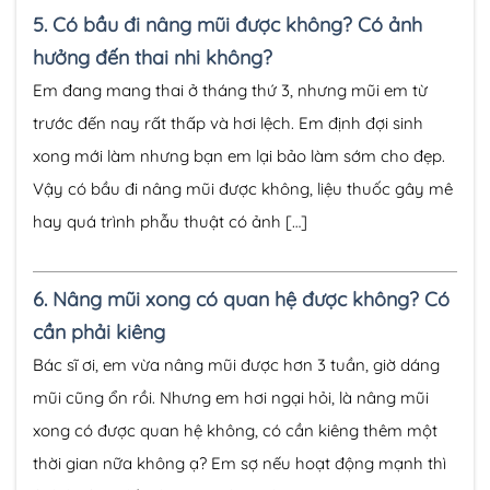
5.
Có bầu đi nâng mũi được không? Có ảnh
hưởng đến thai nhi không?
Em đang mang thai ở tháng thứ 3, nhưng mũi em từ
trước đến nay rất thấp và hơi lệch. Em định đợi sinh
xong mới làm nhưng bạn em lại bảo làm sớm cho đẹp.
Vậy có bầu đi nâng mũi được không, liệu thuốc gây mê
hay quá trình phẫu thuật có ảnh […]
6.
Nâng mũi xong có quan hệ được không? Có
cần phải kiêng
Bác sĩ ơi, em vừa nâng mũi được hơn 3 tuần, giờ dáng
mũi cũng ổn rồi. Nhưng em hơi ngại hỏi, là nâng mũi
xong có được quan hệ không, có cần kiêng thêm một
thời gian nữa không ạ? Em sợ nếu hoạt động mạnh thì