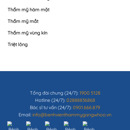
Thẩm mỹ hàm mặt
Thẩm mỹ mắt
Thẩm mỹ vùng kín
Triệt lông
Tổng đài chung (24/7):
1900 5128
Hotline (24/7):
02888836868
Bác sĩ tư vấn (24/7):
0901.666.879
Email:
info@benhvienthammygangwhoo.vn