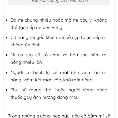
nhiều da chùng và nhiều da dư
Da mí chùng nhiều hoặc mỡ mí dày vì không
thể tạo nếp mí bền vững
Cơ nâng mi yếu khiến mí dễ sụp hoặc nếp mí
không ổn định
Mí có sẹo cũ, tổ chức xơ hóa sau bấm mí
hỏng nhiều lần
Người có bệnh lý về mắt như viêm bờ mi
nặng, viêm kết mạc cấp, khô mắt nặng
Phụ nữ mang thai hoặc người đang dùng
thuốc gây ảnh hưởng đông máu
Trong những trường hợp này, nếu cố bấm mí sẽ