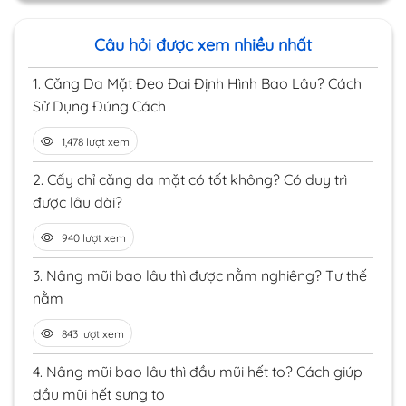
Câu hỏi được xem nhiều nhất
1.
Căng Da Mặt Đeo Đai Định Hình Bao Lâu? Cách
Sử Dụng Đúng Cách
1,478 lượt xem
2.
Cấy chỉ căng da mặt có tốt không? Có duy trì
được lâu dài?
940 lượt xem
3.
Nâng mũi bao lâu thì được nằm nghiêng? Tư thế
nằm
843 lượt xem
4.
Nâng mũi bao lâu thì đầu mũi hết to? Cách giúp
đầu mũi hết sưng to