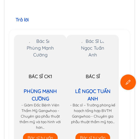
Trả lời
BÁC SĨ CK1
BÁC SĨ
PHÙNG MẠNH
LÊ NGỌC TUẤN
CƯỜNG
ANH
- Giám Đốc Bệnh Viện
- Bác sĩ – Trưởng phòng kế
Thẩm Mỹ Gangwhoo -
hoạch tổng hợp BVTM
Chuyên gia phẫu thuật
Gangwhoo - Chuyên gia
thẩm mỹ và tạo hình với
phẫu thuật thẩm mỹ tạo...
hơn...
Bác sĩ tư vấn
Bác sĩ tư vấn