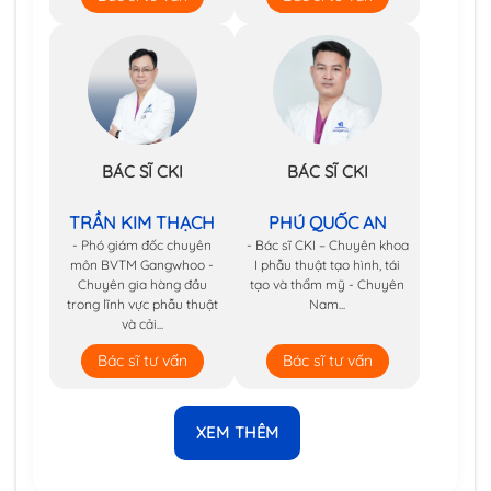
BÁC SĨ CKI
BÁC SĨ CKI
TRẦN KIM THẠCH
PHÚ QUỐC AN
- Phó giám đốc chuyên
- Bác sĩ CKI – Chuyên khoa
môn BVTM Gangwhoo -
I phẫu thuật tạo hình, tái
Chuyên gia hàng đầu
tạo và thẩm mỹ - Chuyên
trong lĩnh vực phẫu thuật
Nam...
và cải...
Bác sĩ tư vấn
Bác sĩ tư vấn
XEM THÊM