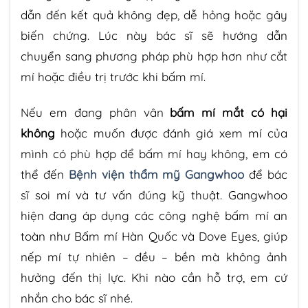
dẫn đến kết quả không đẹp, dễ hỏng hoặc gây
biến chứng. Lúc này bác sĩ sẽ hướng dẫn
chuyển sang phương pháp phù hợp hơn như cắt
mí hoặc điều trị trước khi bấm mí.
Nếu em đang phân vân
bấm mí mắt có hại
không
hoặc muốn được đánh giá xem mí của
mình có phù hợp để bấm mí hay không, em có
thể đến
Bệnh viện thẩm mỹ Gangwhoo
để bác
sĩ soi mí và tư vấn đúng kỹ thuật. Gangwhoo
hiện đang áp dụng các công nghệ bấm mí an
toàn như Bấm mí Hàn Quốc và Dove Eyes, giúp
nếp mí tự nhiên – đều – bền mà không ảnh
hưởng đến thị lực. Khi nào cần hỗ trợ, em cứ
nhắn cho bác sĩ nhé.