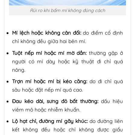
Rủi ro khi bấm mí không đúng cách
Mí lệch hoặc không cân đối:
do điểm cố định
chỉ không đều giữa hai bên mí.
Tuột nếp mí hoặc mí mờ dần:
thường gặp ở
người có mí dày hoặc kỹ thuật đi chỉ quá
nông.
Trợn mí hoặc mí bị kéo căng:
do đi chỉ quá
sâu hoặc đặt nếp mí quá cao.
Đau kéo dài, sưng đỏ bất thường:
dấu hiệu
viêm mô hoặc nhiễm khuẩn.
Lộ hạt chỉ, đường mí gãy khúc:
do đường liên
kết không đều hoặc chỉ không được giấu