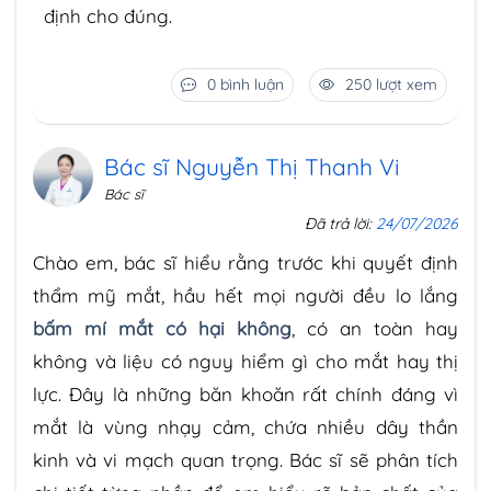
định cho đúng.
0 bình luận
250 lượt xem
Bác sĩ Nguyễn Thị Thanh Vi
Bác sĩ
Đã trả lời:
24/07/2026
Chào em, bác sĩ hiểu rằng trước khi quyết định
thẩm mỹ mắt, hầu hết mọi người đều lo lắng
bấm mí mắt có hại không
, có an toàn hay
không và liệu có nguy hiểm gì cho mắt hay thị
lực. Đây là những băn khoăn rất chính đáng vì
mắt là vùng nhạy cảm, chứa nhiều dây thần
kinh và vi mạch quan trọng. Bác sĩ sẽ phân tích