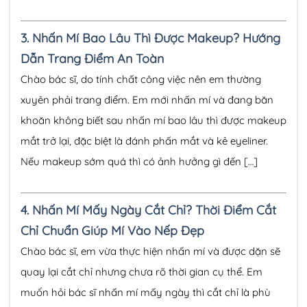
3.
Nhấn Mí Bao Lâu Thì Được Makeup? Hướng
Dẫn Trang Điểm An Toàn
Chào bác sĩ, do tính chất công việc nên em thường
xuyên phải trang điểm. Em mới nhấn mí và đang băn
khoăn không biết sau nhấn mí bao lâu thì được makeup
mắt trở lại, đặc biệt là đánh phấn mắt và kẻ eyeliner.
Nếu makeup sớm quá thì có ảnh hưởng gì đến […]
4.
Nhấn Mí Mấy Ngày Cắt Chỉ? Thời Điểm Cắt
Chỉ Chuẩn Giúp Mí Vào Nếp Đẹp
Chào bác sĩ, em vừa thực hiện nhấn mí và được dặn sẽ
quay lại cắt chỉ nhưng chưa rõ thời gian cụ thể. Em
muốn hỏi bác sĩ nhấn mí mấy ngày thì cắt chỉ là phù