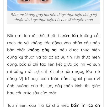
Bấm mí không gây hại nếu được thực hiện đúng kỹ
thuật và được thực hiện bởi bác sĩ chuyên môn
Bấm mí là một thủ thuật
ít xâm lấn
, không cắt
rạch da và không tác động vào nhãn cầu nên
bản chất
không gây hại
nếu được thực hiện
đúng kỹ thuật và tại cơ sở uy tín. Khi thực hiện
đúng, bác sĩ chỉ tạo liên kết giữa da mí và sụn
mi bằng một sợi chỉ rất nhỏ nằm ngay lớp mô
nông. Vị trí này hoàn toàn nằm ngoài phạm vi
ảnh hưởng của thị lực, dây thần kinh thị giác
hay cấu trúc sâu của mắt.
Tuy nhiên, câu trả lời cho việc
bấm mí có an