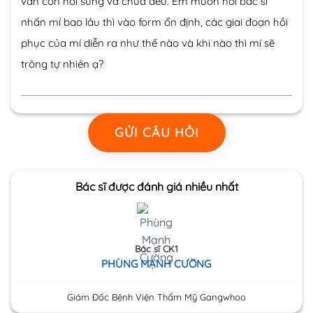
vẫn còn hơi sưng và chưa đều. Em muốn hỏi bác sĩ
nhấn mí bao lâu thì vào form ổn định, các giai đoạn hồi
phục của mí diễn ra như thế nào và khi nào thì mí sẽ
trông tự nhiên ạ?
GỬI CÂU HỎI
Bác sĩ được đánh giá nhiều nhất
Bác sĩ CK1
PHÙNG MẠNH CƯỜNG
Giám Đốc Bệnh Viện Thẩm Mỹ Gangwhoo