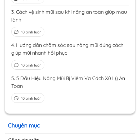
3.
Cách vệ sinh mũi sau khi nâng an toàn giúp mau
lành
10 bình luận
4.
Hướng dẫn chăm sóc sau nâng mũi đúng cách
giúp mũi nhanh hồi phục
10 bình luận
5.
5 Dấu Hiệu Nâng Mũi Bị Viêm Và Cách Xử Lý An
Toàn
10 bình luận
Chuyên mục