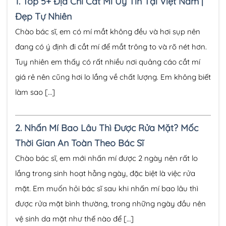
1.
Top 5+ Địa Chỉ Cắt Mí Uy Tín Tại Việt Nam |
Đẹp Tự Nhiên
Chào bác sĩ, em có mí mắt không đều và hơi sụp nên
đang có ý định đi cắt mí để mắt trông to và rõ nét hơn.
Tuy nhiên em thấy có rất nhiều nơi quảng cáo cắt mí
giá rẻ nên cũng hơi lo lắng về chất lượng. Em không biết
làm sao […]
2.
Nhấn Mí Bao Lâu Thì Được Rửa Mặt? Mốc
Thời Gian An Toàn Theo Bác Sĩ
Chào bác sĩ, em mới nhấn mí được 2 ngày nên rất lo
lắng trong sinh hoạt hằng ngày, đặc biệt là việc rửa
mặt. Em muốn hỏi bác sĩ sau khi nhấn mí bao lâu thì
được rửa mặt bình thường, trong những ngày đầu nên
vệ sinh da mặt như thế nào để […]