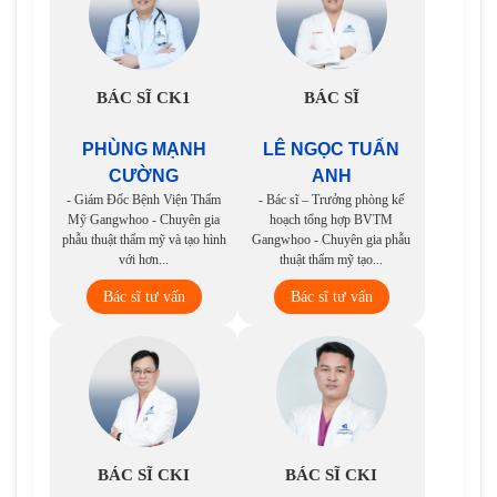
BÁC SĨ CK1
BÁC SĨ
PHÙNG MẠNH
LÊ NGỌC TUẤN
CƯỜNG
ANH
- Giám Đốc Bệnh Viện Thẩm
- Bác sĩ – Trưởng phòng kế
Mỹ Gangwhoo - Chuyên gia
hoạch tổng hợp BVTM
phẫu thuật thẩm mỹ và tạo hình
Gangwhoo - Chuyên gia phẫu
với hơn...
thuật thẩm mỹ tạo...
Bác sĩ tư vấn
Bác sĩ tư vấn
BÁC SĨ CKI
BÁC SĨ CKI