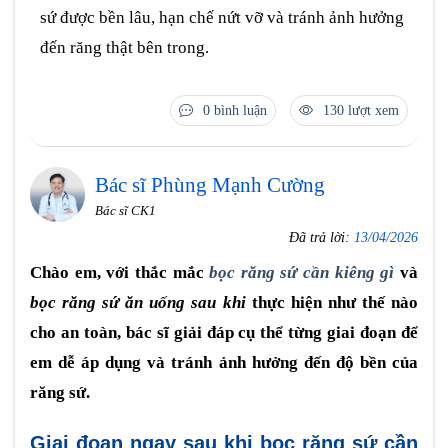
sứ được bền lâu, hạn chế nứt vỡ và tránh ảnh hưởng
đến răng thật bên trong.
0 bình luận
130 lượt xem
Bác sĩ Phùng Mạnh Cường
Bác sĩ CK1
Đã trả lời:
13/04/2026
Chào em, với thắc mắc
bọc răng sứ cần kiêng gì
và
bọc răng sứ ăn uống sau khi
thực hiện như thế nào
cho an toàn, bác sĩ giải đáp cụ thể từng giai đoạn để
em dễ áp dụng và tránh ảnh hưởng đến độ bền của
răng sứ.
Giai đoạn ngay sau khi bọc răng sứ cần