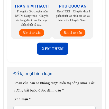
TRẦN KIM THẠCH
PHÚ QUỐC AN
- Phó giám đốc chuyên môn
- Bác sĩ CKI – Chuyên khoa I
BVTM Gangwhoo - Chuyên
phẫu thuật tạo hình, tái tạo và
gia hàng đầu trong lĩnh vực
thẩm mỹ - Chuyên Nam...
phẫu thuật và cải...
Bác sĩ tư vấn
Bác sĩ tư vấn
XEM THÊM
Để lại một bình luận
Email của bạn sẽ không được hiển thị công khai.
Các
trường bắt buộc được đánh dấu
*
Bình luận
*