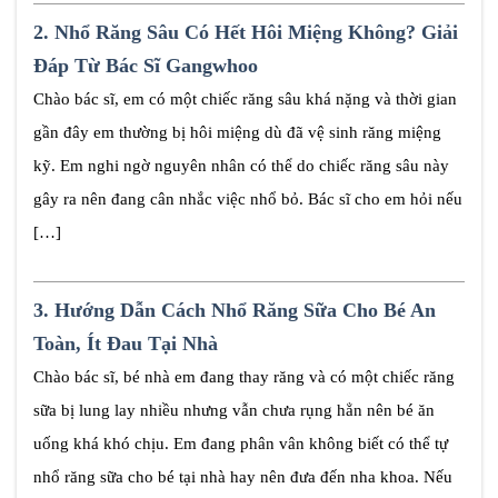
2.
Nhổ Răng Sâu Có Hết Hôi Miệng Không? Giải
Đáp Từ Bác Sĩ Gangwhoo
Chào bác sĩ, em có một chiếc răng sâu khá nặng và thời gian
gần đây em thường bị hôi miệng dù đã vệ sinh răng miệng
kỹ. Em nghi ngờ nguyên nhân có thể do chiếc răng sâu này
gây ra nên đang cân nhắc việc nhổ bỏ. Bác sĩ cho em hỏi nếu
[…]
3.
Hướng Dẫn Cách Nhổ Răng Sữa Cho Bé An
Toàn, Ít Đau Tại Nhà
Chào bác sĩ, bé nhà em đang thay răng và có một chiếc răng
sữa bị lung lay nhiều nhưng vẫn chưa rụng hẳn nên bé ăn
uống khá khó chịu. Em đang phân vân không biết có thể tự
nhổ răng sữa cho bé tại nhà hay nên đưa đến nha khoa. Nếu