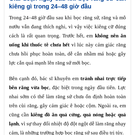
kiêng gì trong 24–48 giờ đầu
Trong 24–48 giờ đầu sau khi bọc răng sứ, răng và mô
nướu vẫn đang thích nghi, vì vậy việc kiêng cữ đúng
cách là rất quan trọng. Trước hết, em
không nên ăn
uống khi thuốc tê chưa hết
vì lúc này cảm giác răng
chưa hồi phục hoàn toàn, dễ cắn nhầm má hoặc gây
lực cắn quá mạnh lên răng sứ mới bọc.
Bên cạnh đó, bác sĩ khuyên em
tránh nhai trực tiếp
bên răng vừa bọc
, đặc biệt trong ngày đầu tiên. Lực
nhai sớm có thể làm răng sứ chưa ổn định hoàn toàn
trên cùi răng, gây cảm giác ê hoặc cộm. Ngoài ra, em
cũng cần
kiêng đồ ăn quá cứng, quá nóng hoặc quá
lạnh
, vì sự thay đổi nhiệt độ đột ngột dễ làm răng nhạy
cảm, là những trường hợp bọc răng sứ sau điều trị tủy.