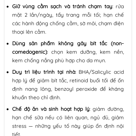
Giữ vùng cằm sạch và tránh chạm tay
: rửa
mặt 2 lần/ngày, tẩy trang mỗi tối; hạn chế
các hành động chống cằm, sờ môi, chạm điện
thoại lên cằm.
Dùng sản phẩm không gây bít tắc (non-
comedogenic)
: chọn kem dưỡng, kem nền,
kem chống nắng phù hợp cho da mụn.
Duy trì liệu trình tại nhà
: BHA/Salicylic acid
hợp lý để giảm bít tắc, retinoid buổi tối để ổn
định nang lông, benzoyl peroxide để kháng
khuẩn theo chỉ định.
Chế độ ăn và sinh hoạt hợp lý
: giảm đường,
hạn chế sữa nếu có liên quan, ngủ đủ, giảm
stress — những yếu tố này giúp ổn định nội
tiết.