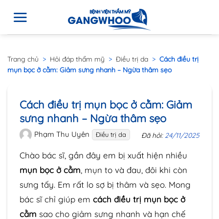
Trang chủ
>
Hỏi đáp thẩm mỹ
>
Điều trị da
>
Cách điều trị
mụn bọc ở cằm: Giảm sưng nhanh – Ngừa thâm sẹo
Cách điều trị mụn bọc ở cằm: Giảm
sưng nhanh – Ngừa thâm sẹo
Phạm Thu Uyên
Điều trị da
Đã hỏi:
24/11/2025
Chào bác sĩ, gần đây em bị xuất hiện nhiều
mụn bọc ở cằm
, mụn to và đau, đôi khi còn
sưng tấy. Em rất lo sợ bị thâm và sẹo. Mong
bác sĩ chỉ giúp em
cách điều trị mụn bọc ở
cằm
sao cho giảm sưng nhanh và hạn chế