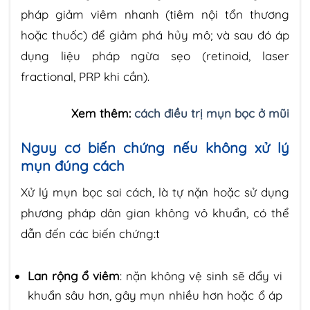
pháp giảm viêm nhanh (tiêm nội tổn thương
hoặc thuốc) để giảm phá hủy mô; và sau đó áp
dụng liệu pháp ngừa sẹo (retinoid, laser
fractional, PRP khi cần).
Xem thêm:
cách điều trị mụn bọc ở mũi
Nguy cơ biến chứng nếu không xử lý
mụn đúng cách
Xử lý mụn bọc sai cách, là tự nặn hoặc sử dụng
phương pháp dân gian không vô khuẩn, có thể
dẫn đến các biến chứng:t
Lan rộng ổ viêm
: nặn không vệ sinh sẽ đẩy vi
khuẩn sâu hơn, gây mụn nhiều hơn hoặc ổ áp