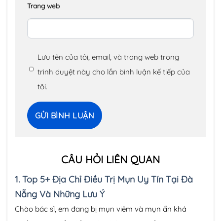
Trang web
Lưu tên của tôi, email, và trang web trong
trình duyệt này cho lần bình luận kế tiếp của
tôi.
CÂU HỎI LIÊN QUAN
1.
Top 5+ Địa Chỉ Điều Trị Mụn Uy Tín Tại Đà
Nẵng Và Những Lưu Ý
Chào bác sĩ, em đang bị mụn viêm và mụn ẩn khá