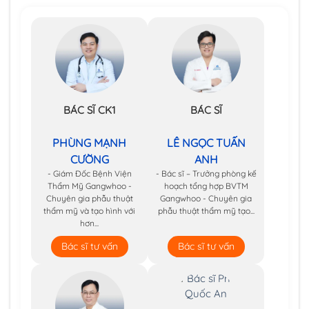
BÁC SĨ CK1
BÁC SĨ
PHÙNG MẠNH
LÊ NGỌC TUẤN
CƯỜNG
ANH
- Giám Đốc Bệnh Viện
- Bác sĩ – Trưởng phòng kế
Thẩm Mỹ Gangwhoo -
hoạch tổng hợp BVTM
Chuyên gia phẫu thuật
Gangwhoo - Chuyên gia
thẩm mỹ và tạo hình với
phẫu thuật thẩm mỹ tạo...
hơn...
Bác sĩ tư vấn
Bác sĩ tư vấn