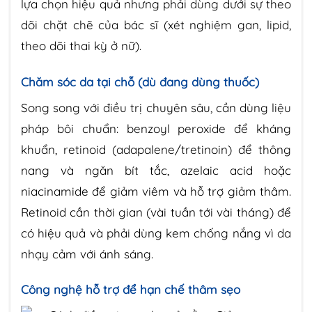
lựa chọn hiệu quả nhưng phải dùng dưới sự theo
dõi chặt chẽ của bác sĩ (xét nghiệm gan, lipid,
theo dõi thai kỳ ở nữ).
Chăm sóc da tại chỗ (dù đang dùng thuốc)
Song song với điều trị chuyên sâu, cần dùng liệu
pháp bôi chuẩn: benzoyl peroxide để kháng
khuẩn, retinoid (adapalene/tretinoin) để thông
nang và ngăn bít tắc, azelaic acid hoặc
niacinamide để giảm viêm và hỗ trợ giảm thâm.
Retinoid cần thời gian (vài tuần tới vài tháng) để
có hiệu quả và phải dùng kem chống nắng vì da
nhạy cảm với ánh sáng.
Công nghệ hỗ trợ để hạn chế thâm sẹo