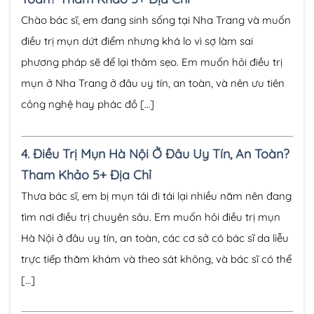
Chào bác sĩ, em đang sinh sống tại Nha Trang và muốn
điều trị mụn dứt điểm nhưng khá lo vì sợ làm sai
phương pháp sẽ để lại thâm sẹo. Em muốn hỏi điều trị
mụn ở Nha Trang ở đâu uy tín, an toàn, và nên ưu tiên
công nghệ hay phác đồ […]
4.
Điều Trị Mụn Hà Nội Ở Đâu Uy Tín, An Toàn?
Tham Khảo 5+ Địa Chỉ
Thưa bác sĩ, em bị mụn tái đi tái lại nhiều năm nên đang
tìm nơi điều trị chuyên sâu. Em muốn hỏi điều trị mụn
Hà Nội ở đâu uy tín, an toàn, các cơ sở có bác sĩ da liễu
trực tiếp thăm khám và theo sát không, và bác sĩ có thể
[…]