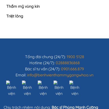
Thẩm mỹ vùng kín
Triệt lông
Tổng đài chung (24/7):
1900 5128
Hotline (24/7):
02888836868
Bác sĩ tư vấn (24/7):
0901.666.879
Email:
info@benhvienthammygangwhoo.vn
Chịu trách nhiệm nội dung:
Bác sĩ Phùng Mạnh Cường