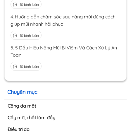
10 bình luận
4.
Hướng dẫn chăm sóc sau nâng mũi đúng cách
giúp mũi nhanh hồi phục
10 bình luận
5.
5 Dấu Hiệu Nâng Mũi Bị Viêm Và Cách Xử Lý An
Toàn
10 bình luận
Chuyên mục
Căng da mặt
Cấy mỡ, chất làm đầy
Điều trị da