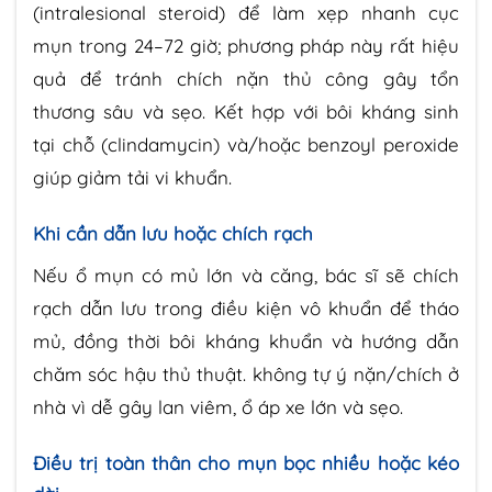
(intralesional steroid) để làm xẹp nhanh cục
mụn trong 24–72 giờ; phương pháp này rất hiệu
quả để tránh chích nặn thủ công gây tổn
thương sâu và sẹo. Kết hợp với bôi kháng sinh
tại chỗ (clindamycin) và/hoặc benzoyl peroxide
giúp giảm tải vi khuẩn.
Khi cần dẫn lưu hoặc chích rạch
Nếu ổ mụn có mủ lớn và căng, bác sĩ sẽ chích
rạch dẫn lưu trong điều kiện vô khuẩn để tháo
mủ, đồng thời bôi kháng khuẩn và hướng dẫn
chăm sóc hậu thủ thuật. không tự ý nặn/chích ở
nhà vì dễ gây lan viêm, ổ áp xe lớn và sẹo.
Điều trị toàn thân cho mụn bọc nhiều hoặc kéo