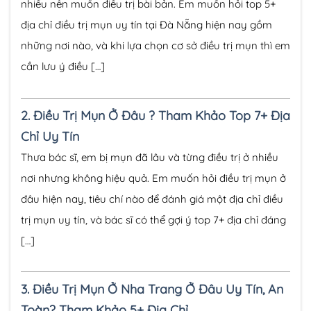
nhiều nên muốn điều trị bài bản. Em muốn hỏi top 5+
địa chỉ điều trị mụn uy tín tại Đà Nẵng hiện nay gồm
những nơi nào, và khi lựa chọn cơ sở điều trị mụn thì em
cần lưu ý điều […]
2.
Điều Trị Mụn Ở Đâu ? Tham Khảo Top 7+ Địa
Chỉ Uy Tín
Thưa bác sĩ, em bị mụn đã lâu và từng điều trị ở nhiều
nơi nhưng không hiệu quả. Em muốn hỏi điều trị mụn ở
đâu hiện nay, tiêu chí nào để đánh giá một địa chỉ điều
trị mụn uy tín, và bác sĩ có thể gợi ý top 7+ địa chỉ đáng
[…]
3.
Điều Trị Mụn Ở Nha Trang Ở Đâu Uy Tín, An
Toàn? Tham Khảo 5+ Địa Chỉ