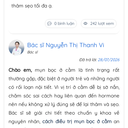
thâm sẹo tối đa ạ.
0 bình luận
242 lượt xem
Bác sĩ Nguyễn Thị Thanh Vi
Bác sĩ
Đã trả lời:
28/07/2026
Chào em,
mụn bọc ở cằm là tình trạng rất
thường gặp, đặc biệt ở người trẻ và những người
có rối loạn nội tiết. Vì vị trí ở cằm dễ bị sờ nắn,
chăm sóc sai cách hay liên quan đến hormone
nên nếu không xử lý đúng sẽ để lại thâm và sẹo.
Bác sĩ sẽ giải chi tiết theo chuẩn y khoa về
nguyên nhân,
cách điều trị mụn bọc ở cằm
an