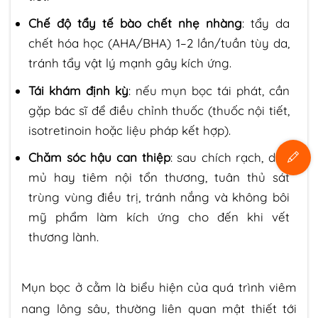
Chế độ tẩy tế bào chết nhẹ nhàng
: tẩy da
chết hóa học (AHA/BHA) 1–2 lần/tuần tùy da,
tránh tẩy vật lý mạnh gây kích ứng.
Tái khám định kỳ
: nếu mụn bọc tái phát, cần
gặp bác sĩ để điều chỉnh thuốc (thuốc nội tiết,
isotretinoin hoặc liệu pháp kết hợp).
Chăm sóc hậu can thiệp
: sau chích rạch, dẫn
mủ hay tiêm nội tổn thương, tuân thủ sát
trùng vùng điều trị, tránh nắng và không bôi
mỹ phẩm làm kích ứng cho đến khi vết
thương lành.
Mụn bọc ở cằm là biểu hiện của quá trình viêm
nang lông sâu, thường liên quan mật thiết tới