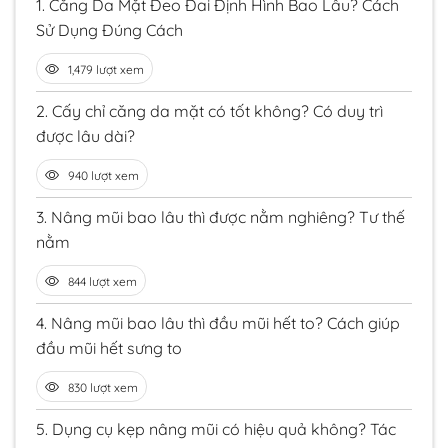
1.
Căng Da Mặt Đeo Đai Định Hình Bao Lâu? Cách
Sử Dụng Đúng Cách
1,479 lượt xem
2.
Cấy chỉ căng da mặt có tốt không? Có duy trì
được lâu dài?
940 lượt xem
3.
Nâng mũi bao lâu thì được nằm nghiêng? Tư thế
nằm
844 lượt xem
4.
Nâng mũi bao lâu thì đầu mũi hết to? Cách giúp
đầu mũi hết sưng to
830 lượt xem
5.
Dụng cụ kẹp nâng mũi có hiệu quả không? Tác