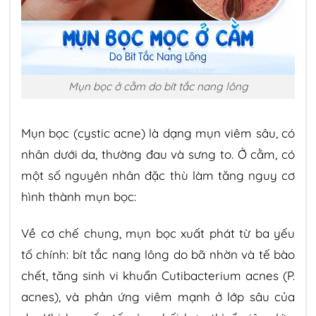
Mụn bọc ở cằm do bít tắc nang lông
Mụn bọc (cystic acne) là dạng mụn viêm sâu, có
nhân dưới da, thường đau và sưng to. Ở cằm, có
một số nguyên nhân đặc thù làm tăng nguy cơ
hình thành mụn bọc:
Về cơ chế chung, mụn bọc xuất phát từ ba yếu
tố chính: bít tắc nang lông do bã nhờn và tế bào
chết, tăng sinh vi khuẩn Cutibacterium acnes (P.
acnes), và phản ứng viêm mạnh ở lớp sâu của