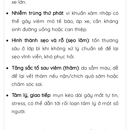
xe lớn.
Nhiễm trùng thứ phát
: vi khuẩn xâm nhập có
thể gây viêm mô tế bào, áp xe, cần kháng
sinh đường uống hoặc can thiệp.
Hình thành sẹo và rỗ (sẹo lõm)
: tổn thương
sâu ở lớp bì khi không xử lý chuẩn sẽ để lại
sẹo vĩnh viễn, khó phục hồi.
Tăng sắc tố sau viêm (thâm)
: da sẫm màu, dễ
để lại vết thâm nếu nặn/chích quá sớm hoặc
chăm sóc sai.
Tâm lý, giao tiếp
: mụn kéo dài gây mất tự tin,
stress, có thể dẫn tới rối loạn tâm lý ở một số
người.