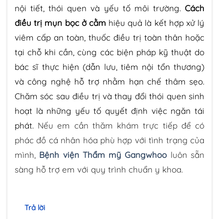
nội tiết, thói quen và yếu tố môi trường.
Cách
điều trị mụn bọc ở cằm
hiệu quả là kết hợp xử lý
viêm cấp an toàn, thuốc điều trị toàn thân hoặc
tại chỗ khi cần, cùng các biện pháp kỹ thuật do
bác sĩ thực hiện (dẫn lưu, tiêm nội tổn thương)
và công nghệ hỗ trợ nhằm hạn chế thâm sẹo.
Chăm sóc sau điều trị và thay đổi thói quen sinh
hoạt là những yếu tố quyết định việc ngăn tái
phát.
Nếu em cần thăm khám trực tiếp để có
phác đồ cá nhân hóa phù hợp với tình trạng của
mình,
Bệnh viện Thẩm mỹ Gangwhoo
luôn sẵn
sàng hỗ trợ em với quy trình chuẩn y khoa.
Trả lời