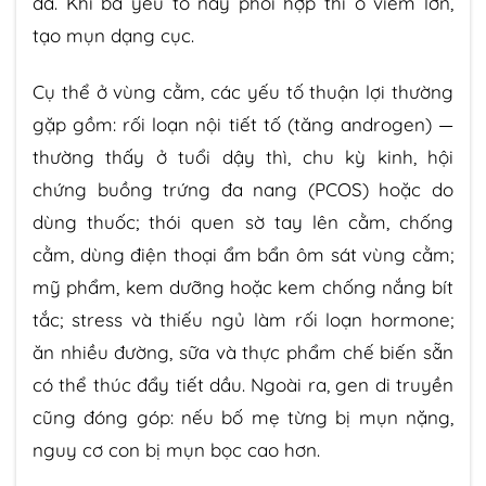
da. Khi ba yếu tố này phối hợp thì ổ viêm lớn,
tạo mụn dạng cục.
Cụ thể ở vùng cằm, các yếu tố thuận lợi thường
gặp gồm: rối loạn nội tiết tố (tăng androgen) —
thường thấy ở tuổi dậy thì, chu kỳ kinh, hội
chứng buồng trứng đa nang (PCOS) hoặc do
dùng thuốc; thói quen sờ tay lên cằm, chống
cằm, dùng điện thoại ẩm bẩn ôm sát vùng cằm;
mỹ phẩm, kem dưỡng hoặc kem chống nắng bít
tắc; stress và thiếu ngủ làm rối loạn hormone;
ăn nhiều đường, sữa và thực phẩm chế biến sẵn
có thể thúc đẩy tiết dầu. Ngoài ra, gen di truyền
cũng đóng góp: nếu bố mẹ từng bị mụn nặng,
nguy cơ con bị mụn bọc cao hơn.