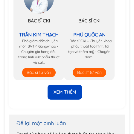
BÁC SĨ CKI
BÁC SĨ CKI
TRẦN KIM THẠCH
PHÚ QUỐC AN
- Phó giám đốc chuyên
- Bác sĩ CKI – Chuyên khoa
môn BVTM Gangwhoo -
I phẫu thuật tạo hình, tái
Chuyên gia hàng đầu
tạo và thẩm mỹ - Chuyên
trong lĩnh vực phẫu thuật
Nam...
và cải...
Bác sĩ tư vấn
Bác sĩ tư vấn
XEM THÊM
Để lại một bình luận