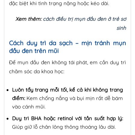
đặc biệt khi tình trạng nặng hoặc kéo dài.
Xem thêm:
cách điều trị mụn đầu đen ở trẻ sơ
sinh
Cách duy trì da sạch – mịn tránh mụn
đầu đen trên mũi
Để mụn đầu đen không tái phát, em cần duy trì
chăm sóc da khoa học:
Luôn tẩy trang mỗi tối, kể cả khi không trang
điểm:
Kem chống nắng và bụi mịn rất dễ bám
vào cánh mũi.
Duy trì BHA hoặc retinol với tần suất hợp lý:
Giúp giữ lỗ chân lông thông thoáng lâu dài.