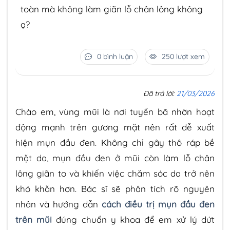
toàn mà không làm giãn lỗ chân lông không
ạ?
0 bình luận
250 lượt xem
Đã trả lời:
21/03/2026
Chào em, vùng mũi là nơi tuyến bã nhờn hoạt
động mạnh trên gương mặt nên rất dễ xuất
hiện mụn đầu đen. Không chỉ gây thô ráp bề
mặt da, mụn đầu đen ở mũi còn làm lỗ chân
lông giãn to và khiến việc chăm sóc da trở nên
khó khăn hơn. Bác sĩ sẽ phân tích rõ nguyên
nhân và hướng dẫn
cách điều trị mụn đầu đen
trên mũi
đúng chuẩn y khoa để em xử lý dứt