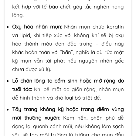
kết hợp với tế bào chết gây tắc nghẽn nang
lông.
Oxy hóa nhân mụn:
Nhân mụn chứa keratin
và lipid, khi tiếp xúc với không khí sẽ bị oxy
hóa thành màu đen đặc trưng – điều này
khác hoàn toàn với “bẩn”, nghĩa là dù rửa mặt
kỹ mụn vẫn tái phát nếu nguyên nhân gốc
chưa được xử lý.
Lỗ chân lông to bẩm sinh hoặc mở rộng do
tuổi tác:
Khi bề mặt da giãn rộng, nhân mụn
dễ hình thành và khó loại bỏ triệt để.
Tẩy trang không kỹ hoặc trang điểm vùng
mũi thường xuyên:
Kem nền, phấn phủ dễ
đọng lại quanh cánh mũi, nếu không làm sạch
sâu sẽ tạo môi trường lý tưởng cho mụn đầu