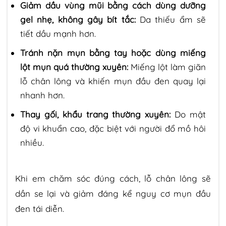
Giảm dầu vùng mũi bằng cách dùng dưỡng
gel nhẹ, không gây bít tắc:
Da thiếu ẩm sẽ
tiết dầu mạnh hơn.
Tránh nặn mụn bằng tay hoặc dùng miếng
lột mụn quá thường xuyên:
Miếng lột làm giãn
lỗ chân lông và khiến mụn đầu đen quay lại
nhanh hơn.
Thay gối, khẩu trang thường xuyên:
Do mật
độ vi khuẩn cao, đặc biệt với người đổ mồ hôi
nhiều.
Khi em chăm sóc đúng cách, lỗ chân lông sẽ
dần se lại và giảm đáng kể nguy cơ mụn đầu
đen tái diễn.