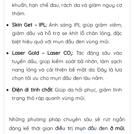
khuẩn, hạn chế đau, rách da và giảm nguy cơ
thâm.
Skin Get – IPL:
Ánh sáng IPL giúp giảm viêm,
giảm dầu và hỗ trợ se khít lỗ chân lông, đặc
biệt hiệu quả với mụn đầu đen vùng mũi.
Laser Gold – Laser CO₂:
Tác động sâu vào
tuyến dầu, giúp kiểm soát bã nhờn, làm sạch
nang lông và cải thiện bề mặt da. Đây là lựa
chọn tối ưu cho mụn đầu đen lâu năm.
Điện di tinh chất:
Giúp da hồi phục, giảm tình
trạng thô ráp quanh vùng mũi.
Những phương pháp chuyên sâu sẽ rút ngắn
đáng kể thời gian
điều trị mụn đầu đen
ở mũi
,