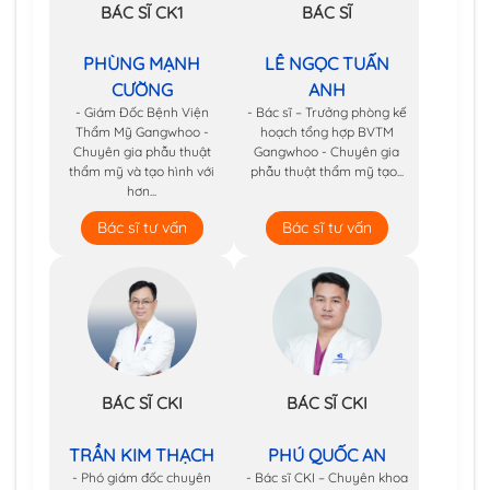
BÁC SĨ CK1
BÁC SĨ
PHÙNG MẠNH
LÊ NGỌC TUẤN
CƯỜNG
ANH
- Giám Đốc Bệnh Viện
- Bác sĩ – Trưởng phòng kế
Thẩm Mỹ Gangwhoo -
hoạch tổng hợp BVTM
Chuyên gia phẫu thuật
Gangwhoo - Chuyên gia
thẩm mỹ và tạo hình với
phẫu thuật thẩm mỹ tạo...
hơn...
Bác sĩ tư vấn
Bác sĩ tư vấn
BÁC SĨ CKI
BÁC SĨ CKI
TRẦN KIM THẠCH
PHÚ QUỐC AN
- Phó giám đốc chuyên
- Bác sĩ CKI – Chuyên khoa