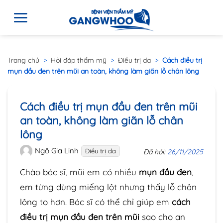
Trang chủ
>
Hỏi đáp thẩm mỹ
>
Điều trị da
>
Cách điều trị
mụn đầu đen trên mũi an toàn, không làm giãn lỗ chân lông
Cách điều trị mụn đầu đen trên mũi
an toàn, không làm giãn lỗ chân
lông
Ngô Gia Linh
Điều trị da
Đã hỏi:
26/11/2025
Chào bác sĩ, mũi em có nhiều
mụn đầu đen
,
em từng dùng miếng lột nhưng thấy lỗ chân
lông to hơn. Bác sĩ có thể chỉ giúp em
cách
điều trị mụn đầu đen trên mũi
sao cho an