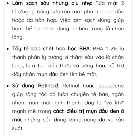
Làm sạch sâu nhưng dịu nhẹ:
Rửa mặt 2
lần/ngày bằng sữa rửa mặt phù hợp da dầu
hoặc da hỗn hợp. Việc làm sạch đúng giúp
hạn chế bã nhờn đọng lại bên trong lỗ chân
lông.
Tẩy tế bào chết hóa học BHA:
BHA 1–2% là
thành phần lý tưởng vì thấm sâu vào lỗ chân
lông, làm tan dầu thừa và sừng hóa, hỗ trợ
đẩy nhân mụn đầu đen lên bề mặt.
Sử dụng Retinoid:
Retinol hoặc adapalene
giúp tăng tốc độ luân chuyển tế bào, ngăn
nhân mụn mới hình thành. Đây là “vũ khí”
mạnh mẽ trong
cách điều trị mụn đầu đen ở
mũi,
nhưng cần dùng đúng nồng độ và tần
suất.