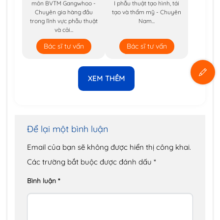
môn BVTM Gangwhoo -
I phẫu thuật tạo hình, tái
Chuyên gia hàng đầu
tạo và thẩm mỹ - Chuyên
trong lĩnh vực phẫu thuật
Nam...
và cải...
Bác sĩ tư vấn
Bác sĩ tư vấn
XEM THÊM
Để lại một bình luận
Email của bạn sẽ không được hiển thị công khai.
Các trường bắt buộc được đánh dấu
*
Bình luận
*