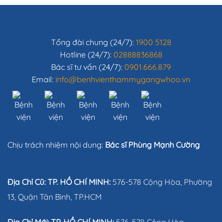
Tổng đài chung (24/7):
1900 5128
Hotline (24/7):
02888836868
Bác sĩ tư vấn (24/7):
0901.666.879
Email:
info@benhvienthammygangwhoo.vn
Chịu trách nhiệm nội dung:
Bác sĩ Phùng Mạnh Cường
Địa Chỉ Cũ: TP. HỒ CHÍ MINH:
576-578 Cộng Hòa, Phường
13, Quận Tân Bình, TP.HCM
Địa Chỉ Mới: TP. HỒ CHÍ MINH:
576-578 Cộng Hòa,