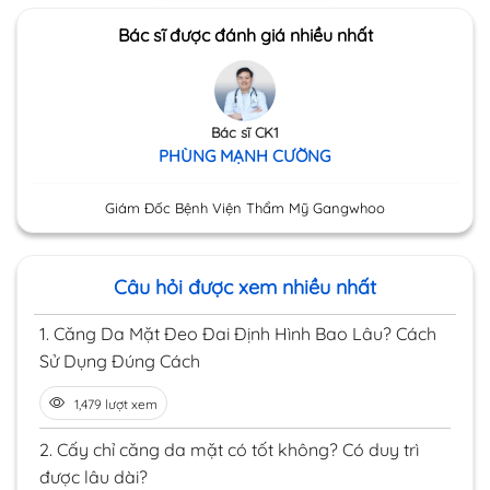
Bác sĩ được đánh giá nhiều nhất
Bác sĩ CK1
PHÙNG MẠNH CƯỜNG
Giám Đốc Bệnh Viện Thẩm Mỹ Gangwhoo
Câu hỏi được xem nhiều nhất
1.
Căng Da Mặt Đeo Đai Định Hình Bao Lâu? Cách
Sử Dụng Đúng Cách
1,479 lượt xem
2.
Cấy chỉ căng da mặt có tốt không? Có duy trì
được lâu dài?