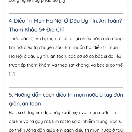
công nghệ hay phác đồ […]
4.
Điều Trị Mụn Hà Nội Ở Đâu Uy Tín, An Toàn?
Tham Khảo 5+ Địa Chỉ
Thưa bác sĩ, em bị mụn tái đi tái lại nhiều năm nên đang
tìm nơi điều trị chuyên sâu. Em muốn hỏi điều trị mụn
Hà Nội ở đâu uy tín, an toàn, các cơ sở có bác sĩ da liễu
trực tiếp thăm khám và theo sát không, và bác sĩ có thể
[…]
5.
Hướng dẫn cách điều trị mụn nước ở tay đơn
giản, an toàn
Bác sĩ ơi, tay em dạo này xuất hiện vài mụn nước li ti,
đôi khi vỡ ra gây rát. Em rất lo sợ bị nhiễm trùng. Bác sĩ
có thể hướng dẫn giúp em cách điều trị mụn nước ở tay