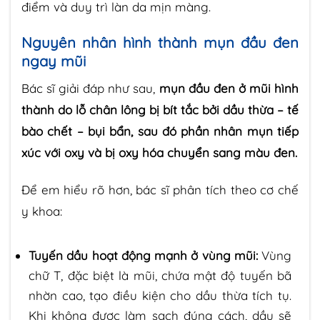
điểm và duy trì làn da mịn màng.
Nguyên nhân hình thành mụn đầu đen
ngay mũi
Bác sĩ giải đáp như sau,
mụn đầu đen ở mũi hình
thành do lỗ chân lông bị bít tắc bởi dầu thừa – tế
bào chết – bụi bẩn, sau đó phần nhân mụn tiếp
xúc với oxy và bị oxy hóa chuyển sang màu đen.
Để em hiểu rõ hơn, bác sĩ phân tích theo cơ chế
y khoa:
Tuyến dầu hoạt động mạnh ở vùng mũi:
Vùng
chữ T, đặc biệt là mũi, chứa mật độ tuyến bã
nhờn cao, tạo điều kiện cho dầu thừa tích tụ.
Khi không được làm sạch đúng cách, dầu sẽ