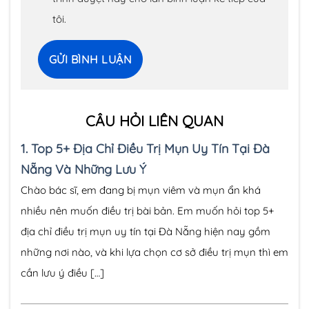
tôi.
CÂU HỎI LIÊN QUAN
1.
Top 5+ Địa Chỉ Điều Trị Mụn Uy Tín Tại Đà
Nẵng Và Những Lưu Ý
Chào bác sĩ, em đang bị mụn viêm và mụn ẩn khá
nhiều nên muốn điều trị bài bản. Em muốn hỏi top 5+
địa chỉ điều trị mụn uy tín tại Đà Nẵng hiện nay gồm
những nơi nào, và khi lựa chọn cơ sở điều trị mụn thì em
cần lưu ý điều […]