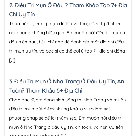
2.
Điều Trị Mụn Ở Đâu ? Tham Khảo Top 7+ Địa
Chỉ Uy Tín
Thưa bác sĩ, em bị mụn đã lâu và từng điều trị ở nhiều
nơi nhưng không hiệu quả. Em muốn hỏi điều trị mụn ở
đâu hiện nay, tiêu chí nào để đánh giá một địa chỉ điều
trị mụn uy tín, và bác sĩ có thể gợi ý top 7+ địa chỉ đáng
[…]
3.
Điều Trị Mụn Ở Nha Trang Ở Đâu Uy Tín, An
Toàn? Tham Khảo 5+ Địa Chỉ
Chào bác sĩ, em đang sinh sống tại Nha Trang và muốn
điều trị mụn dứt điểm nhưng khá lo vì sợ làm sai
phương pháp sẽ để lại thâm sẹo. Em muốn hỏi điều trị
mụn ở Nha Trang ở đâu uy tín, an toàn, và nên ưu tiên