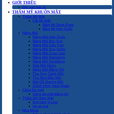
GIỚI THIỆU
Đội ngũ bác sĩ
THẨM MỸ KHUÔN MẶT
Thẩm Mỹ Mắt
Cắt Mí Mắt
Bấm Mí Dove Eyes
Bấm Mí Hàn Quốc
Nâng Mũi
Nâng Mũi Hàn Quốc
Nâng Mũi Bọc Sụn
Nâng Mũi Cấu Trúc
Nâng Mũi Sụn Sườn
Nâng Mũi Zose Line
Nâng Mũi Nanoform
Nâng Mũi Surgiform
Sửa Mũi Hỏng
Nâng Mũi Bằng Chỉ
Thu Gọn Cánh Mũi
Thu Nhỏ Đầu Mũi
Mài Gồ Xương Mũi
Chỉnh Hình Vách Ngăn
Căng Da mặt
Căng da mặt bằng chỉ
Thẩm Mỹ Hàm Mặt
Gọt hàm V-Line
Hạ gò má
Nha Khoa