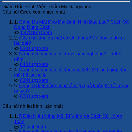
Giám Đốc Bệnh Viện Thẩm Mỹ Gangwhoo
Câu hỏi được xem nhiều nhất
1.
Căng Da Mặt Đeo Đai Định Hình Bao Lâu? Cách Sử
Dụng Đúng Cách
1,478 lượt xem
2.
Cấy chỉ căng da mặt có tốt không? Có duy trì được
lâu dài?
939 lượt xem
3.
Nâng mũi bao lâu thì được nằm nghiêng? Tư thế
nằm
843 lượt xem
4.
Nâng mũi bao lâu thì đầu mũi hết to? Cách giúp đầu
mũi hết sưng to
830 lượt xem
5.
Dụng cụ kẹp nâng mũi có hiệu quả không? Tác dụng
ra sao?
828 lượt xem
Câu hỏi nhiều bình luận nhất
1.
5 Dấu Hiệu Nâng Mũi Bị Viêm Và Cách Xử Lý An
Toàn
10 bình luận