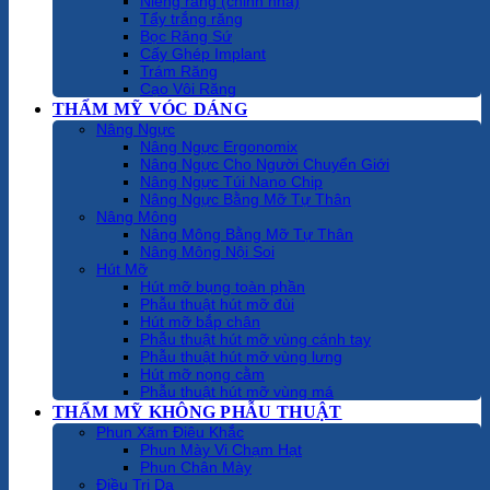
Niềng răng (chỉnh nha)
Tẩy trắng răng
Bọc Răng Sứ
Cấy Ghép Implant
Trám Răng
Cạo Vôi Răng
THẨM MỸ VÓC DÁNG
Nâng Ngực
Nâng Ngực Ergonomix
Nâng Ngực Cho Người Chuyển Giới
Nâng Ngực Túi Nano Chip
Nâng Ngực Bằng Mỡ Tự Thân
Nâng Mông
Nâng Mông Bằng Mỡ Tự Thân
Nâng Mông Nội Soi
Hút Mỡ
Hút mỡ bụng toàn phần
Phẫu thuật hút mỡ đùi
Hút mỡ bắp chân
Phẫu thuật hút mỡ vùng cánh tay
Phẫu thuật hút mỡ vùng lưng
Hút mỡ nọng cằm
Phẫu thuật hút mỡ vùng má
THẨM MỸ KHÔNG PHẪU THUẬT
Phun Xăm Điêu Khắc
Phun Mày Vi Chạm Hạt
Phun Chân Mày
Điều Trị Da