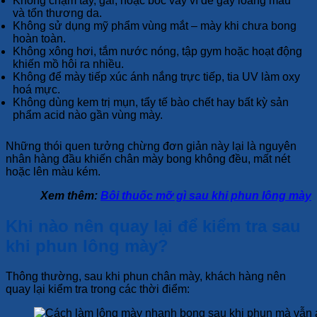
Không chạm tay, gãi, hoặc bóc vảy vì dễ gây loang màu
và tổn thương da.
Không sử dụng mỹ phẩm vùng mắt – mày khi chưa bong
hoàn toàn.
Không xông hơi, tắm nước nóng, tập gym hoặc hoạt động
khiến mồ hôi ra nhiều.
Không để mày tiếp xúc ánh nắng trực tiếp, tia UV làm oxy
hoá mực.
Không dùng kem trị mụn, tẩy tế bào chết hay bất kỳ sản
phẩm acid nào gần vùng mày.
Những thói quen tưởng chừng đơn giản này lại là nguyên
nhân hàng đầu khiến chân mày bong không đều, mất nét
hoặc lên màu kém.
Xem thêm:
Bôi thuốc mỡ gì sau khi phun lông mày
Khi nào nên quay lại để kiểm tra sau
khi phun lông mày?
Thông thường, sau khi phun chân mày, khách hàng nên
quay lại kiểm tra trong các thời điểm: