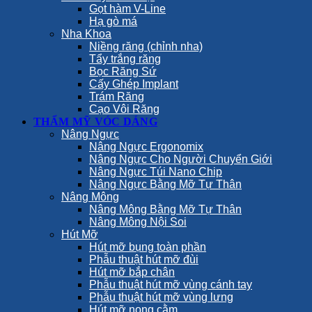
Gọt hàm V-Line
Hạ gò má
Nha Khoa
Niềng răng (chỉnh nha)
Tẩy trắng răng
Bọc Răng Sứ
Cấy Ghép Implant
Trám Răng
Cạo Vôi Răng
THẨM MỸ VÓC DÁNG
Nâng Ngực
Nâng Ngực Ergonomix
Nâng Ngực Cho Người Chuyển Giới
Nâng Ngực Túi Nano Chip
Nâng Ngực Bằng Mỡ Tự Thân
Nâng Mông
Nâng Mông Bằng Mỡ Tự Thân
Nâng Mông Nội Soi
Hút Mỡ
Hút mỡ bụng toàn phần
Phẫu thuật hút mỡ đùi
Hút mỡ bắp chân
Phẫu thuật hút mỡ vùng cánh tay
Phẫu thuật hút mỡ vùng lưng
Hút mỡ nọng cằm