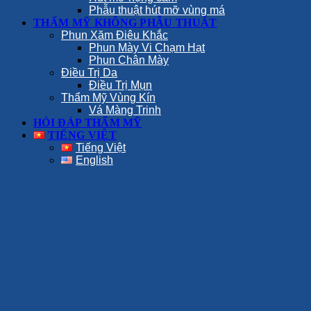
Phẫu thuật hút mỡ vùng má
THẨM MỸ KHÔNG PHẪU THUẬT
Phun Xăm Điêu Khắc
Phun Mày Vi Chạm Hạt
Phun Chân Mày
Điều Trị Da
Điều Trị Mụn
Thẩm Mỹ Vùng Kín
Vá Màng Trinh
HỎI ĐÁP THẨM MỸ
TIẾNG VIỆT
Tiếng Việt
English