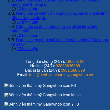
2.
Nâng mũi kiêng ăn bao lâu? Khi nào thì có thể ăn
uống bình thường lại
10 bình luận
3.
Nâng mũi có vĩnh viễn không? Các yếu tố quyết định
đến thời gian duy trì
10 bình luận
4.
Nâng mũi có đau không? Lưu ý gì khi thực hiện
nâng mũi?
10 bình luận
5.
Dụng cụ kẹp nâng mũi có hiệu quả không? Tác dụng
ra sao?
10 bình luận
Tổng đài chung (24/7):
1900 5128
Hotline (24/7):
02888836868
Bác sĩ tư vấn (24/7):
0901.666.879
Email:
info@benhvienthammygangwhoo.vn