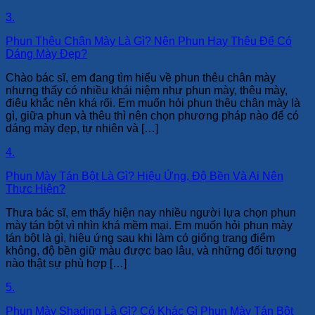
3.
Phun Thêu Chân Mày Là Gì? Nên Phun Hay Thêu Để Có
Dáng Mày Đẹp?
Chào bác sĩ, em đang tìm hiểu về phun thêu chân mày
nhưng thấy có nhiều khái niệm như phun mày, thêu mày,
điêu khắc nên khá rối. Em muốn hỏi phun thêu chân mày là
gì, giữa phun và thêu thì nên chọn phương pháp nào để có
dáng mày đẹp, tự nhiên và […]
4.
Phun Mày Tán Bột Là Gì? Hiệu Ứng, Độ Bền Và Ai Nên
Thực Hiện?
Thưa bác sĩ, em thấy hiện nay nhiều người lựa chọn phun
mày tán bột vì nhìn khá mềm mại. Em muốn hỏi phun mày
tán bột là gì, hiệu ứng sau khi làm có giống trang điểm
không, độ bền giữ màu được bao lâu, và những đối tượng
nào thật sự phù hợp […]
5.
Phun Mày Shading Là Gì? Có Khác Gì Phun Mày Tán Bột