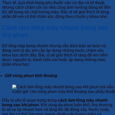
Thực tế, quá trình bong phụ thuộc vào cơ địa và kỹ thuật,
nhưng cách chăm sóc tại nhà cũng ảnh hưởng đáng kể đến
tốc độ bong và chất lượng màu. Bác sĩ sẽ giải thích rõ từng
phần để em có thể chăm sóc đúng theo chuẩn y khoa nhé.
Cách làm lông mày nhanh bong sau
khi phun
Để lông mày bong nhanh nhưng vẫn đảm bảo an toàn và
đúng sinh lý da, em cần áp dụng những bước chăm sóc
khoa học dưới đây. Bác sĩ sẽ giải thích rõ ràng để em nắm
được nguyên lý, tránh hiểu sai hoặc áp dụng những mẹo
phản khoa học.
Giữ vùng phun khô thoáng
Luôn giữ cho vùng phun mày khô thoáng sau phẫu thuật
Đây là yếu tố quan trọng trong
cách làm lông mày nhanh
bong sau khi phun
. Khi vùng da phun luôn khô, lớp thượng
bì sẽ se lại nhanh hơn và tăng tốc độ đóng vảy. Nước hoặc
hơi ẩm có thể làm mực loang, khiến vảy bong chậm và