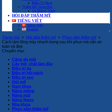
Điều Trị Mụn
Thẩm Mỹ Vùng Kín
Vá Màng Trinh
HỎI ĐÁP THẨM MỸ
TIẾNG VIỆT
Tiếng Việt
English
Trang chủ
>
Hỏi đáp thẩm mỹ
>
Phun xăm thẩm mỹ
>
Cách làm lông mày nhanh bong sau khi phun mà vẫn an
toàn và đẹp
Chuyên mục
Căng da mặt
Cấy mỡ, chất làm đầy
Điều trị da
Điều trị hôi nách
Điều trị sẹo
Hút mỡ
Nam khoa
Nâng mông
Nâng mũi
Nâng Ngực
Nha khoa
Phun xăm thẩm mỹ