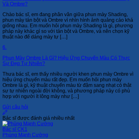
Và Ombre?
Chào bác sĩ, em đang phân vân giữa phun mày Shading,
phun mày tán bột và Ombre vì nhìn hình ảnh quảng cáo khá
giống nhau. Em muốn hỏi phun mày Shading là gì, phương
pháp này khác gì so với tán bột và Ombre, và nên chọn kỹ
thuật nào để dáng mày tự […]
6.
Phun Mày Ombre Là Gì? Hiệu Ứng Chuyển Màu Có Thực
Sự Đẹp Tự Nhiên?
Thưa bác sĩ, em thấy nhiều người khen phun mày Ombre vì
hiệu ứng chuyển màu rất đẹp. Em muốn hỏi phun mày
Ombre là gì, kỹ thuật chuyển màu từ đậm sang nhạt có thật
sự tự nhiên ngoài đời không, và phương pháp này có phù
hợp với người ít lông mày như […]
Gửi câu hỏi
Bác sĩ được đánh giá nhiều nhất
Bác sĩ CK1
Phùng Mạnh Cường