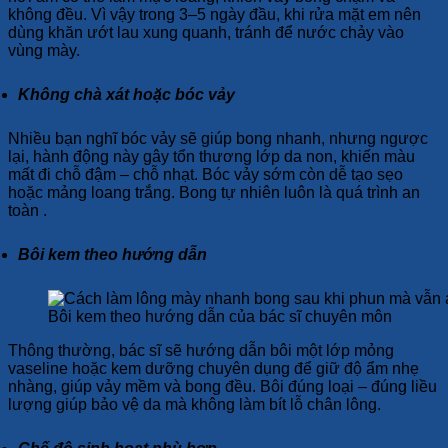
không đều. Vì vậy trong 3–5 ngày đầu, khi rửa mặt em nên
dùng khăn ướt lau xung quanh, tránh để nước chảy vào
vùng mày.
Không chà xát hoặc bóc vảy
Nhiều bạn nghĩ bóc vảy sẽ giúp bong nhanh, nhưng ngược
lại, hành động này gây tổn thương lớp da non, khiến màu
mất đi chỗ đậm – chỗ nhạt. Bóc vảy sớm còn dễ tạo sẹo
hoặc mảng loang trắng. Bong tự nhiên luôn là quá trình an
toàn .
Bôi kem theo hướng dẫn
Bôi kem theo hướng dẫn của bác sĩ chuyên môn
Thông thường, bác sĩ sẽ hướng dẫn bôi một lớp mỏng
vaseline hoặc kem dưỡng chuyên dụng để giữ độ ẩm nhẹ
nhàng, giúp vảy mềm và bong đều. Bôi đúng loại – đúng liều
lượng giúp bảo vệ da mà không làm bít lỗ chân lông.