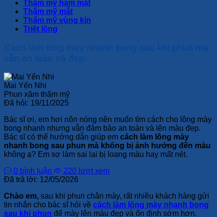
Thẩm mỹ hàm mặt
Thẩm mỹ mắt
Thẩm mỹ vùng kín
Triệt lông
Cách làm lông mày nhanh bong sau khi phun mà
vẫn an toàn và đẹp
Mai Yến Nhi
Phun xăm thẩm mỹ
Đã hỏi:
19/11/2025
Bác sĩ ơi, em hơi nôn nóng nên muốn tìm cách cho lông mày
bong nhanh nhưng vẫn đảm bảo an toàn và lên màu đẹp.
Bác sĩ có thể hướng dẫn giúp em
cách làm lông mày
nhanh bong sau phun mà không bị ảnh hưởng đến màu
không ạ? Em sợ làm sai lại bị loang màu hay mất nét.
0 bình luận
220 lượt xem
Đã trả lời:
12/05/2026
Chào em,
sau khi phun chân mày, rất nhiều khách hàng gửi
tin nhắn cho bác sĩ hỏi về
cách làm lông mày nhanh bong
sau khi phun
để mày lên màu đẹp và ổn định sớm hơn.