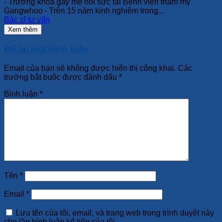
- Trưởng khoa gây mê hồi sức tại Bệnh viện thẩm mỹ
Gangwhoo - Trên 15 năm kinh nghiệm trong...
Bác sĩ tư vấn
Xem thêm
Để lại một bình luận
Email của bạn sẽ không được hiển thị công khai.
Các
trường bắt buộc được đánh dấu
*
Bình luận
*
Tên
*
Email
*
Lưu tên của tôi, email, và trang web trong trình duyệt này
cho lần bình luận kế tiếp của tôi.