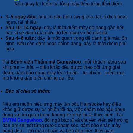
Nên quay lại kiểm tra lông mày theo từng thời điểm
3–5 ngày đầu:
nếu có dấu hiệu sưng kéo dài, rỉ dịch hoặc
ngứa rát nhiều.
Sau 10–14 ngày:
đây là thời điểm mày đã bong gần hết,
bác sĩ sẽ đánh giá mức độ lên màu và bề mặt da.
Sau 4–6 tuần:
đây là mốc quan trọng để đánh giá màu ổn
định. Nếu cần dặm hoặc chỉnh dáng, đây là thời điểm phù
hợp .
Tại
Bệnh viện Thẩm mỹ Gangwhoo
, mỗi khách hàng sau
khi phun – thêu – điêu khắc đều được theo dõi từng giai
đoạn, đảm bảo dáng mày lên chuẩn – tự nhiên – mềm mại
mà không gặp biến chứng da liễu.
Bác sĩ chia sẻ thêm:
Nếu em muốn hiệu ứng mày tán bột, Hairstroke hay điêu
khắc giữ được sự tự nhiên tối đa, việc chăm sóc hậu phun
đóng vai trò quan trọng không kém kỹ thuật thực hiện. Tại
BVTM Gangwhoo
, đội ngũ bác sĩ và chuyên viên sẽ hướng
dẫn em chi tiết từng bước chăm sóc, đảm bảo chân mày
bong đều – lên màu chuẩn và bền đẹp theo thời gian.