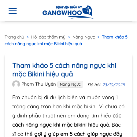
Trang chủ
>
Hỏi đáp thẩm mỹ
>
Nâng Ngực
>
Tham khảo 5
cách nâng ngực khi mặc Bikini hiệu quả
Tham khảo 5 cách nâng ngực khi
mặc Bikini hiệu quả
Phạm Thu Uyên
Nâng Ngực
Đã hỏi:
23/10/2025
Em chuẩn bị đi du lịch biển và muốn vòng 1
trông căng tròn hơn khi mặc bikini. Vì chưa có
ý định phẫu thuật nên em đang tìm hiểu
các
cách nâng ngực khi mặc bikini hiệu quả
. Bác
sĩ có thể
gợi ý giúp em 5 cách giúp ngực đầy