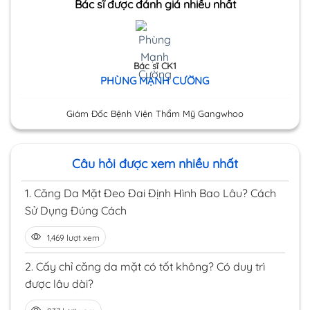
Bác sĩ được đánh giá nhiều nhất
Bác sĩ CK1
PHÙNG MẠNH CƯỜNG
Giám Đốc Bệnh Viện Thẩm Mỹ Gangwhoo
Câu hỏi được xem nhiều nhất
1.
Căng Da Mặt Đeo Đai Định Hình Bao Lâu? Cách
Sử Dụng Đúng Cách
1,469 lượt xem
2.
Cấy chỉ căng da mặt có tốt không? Có duy trì
được lâu dài?