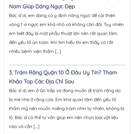
Nam Giúp Dáng Ngực Đẹp
Bác sĩ ơi, em đang có ý định nâng ngực để cải thiện
vòng 1 vì ngực em khá nhỏ và không cân đối. Tuy nhiên
em biết đây là một phẫu thuật lớn nên rất quan tâm
đến yếu tố an toàn. Khi tìm hiểu thì em thấy có rất
nhiều bệnh viện thẩm […]
3.
Trám Răng Quận 10 Ở Đâu Uy Tín? Tham
Khảo Top Các Địa Chỉ Sau
Bác sĩ ơi, em ở Gò Vấp và đang muốn đi trám răng do
bị mẻ nhẹ ở răng cửa. Em khá quan tâm đến yếu tố
thẩm mỹ nên muốn miếng trám nhìn tự nhiên, không bị
lộ. Bác sĩ có thể tư vấn giúp em nên chọn loại vật liệu
nào và cần […]