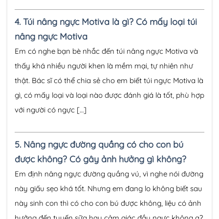
4.
Túi nâng ngực Motiva là gì? Có mấy loại túi
nâng ngực Motiva
Em có nghe bạn bè nhắc đến túi nâng ngực Motiva và
thấy khá nhiều người khen là mềm mại, tự nhiên như
thật. Bác sĩ có thể chia sẻ cho em biết túi ngực Motiva là
gì, có mấy loại và loại nào được đánh giá là tốt, phù hợp
với người có ngực […]
5.
Nâng ngực đường quầng có cho con bú
được không? Có gây ảnh hưởng gì không?
Em định nâng ngực đường quầng vú, vì nghe nói đường
này giấu sẹo khá tốt. Nhưng em đang lo không biết sau
này sinh con thì có cho con bú được không, liệu có ảnh
hưởng đến tuyến sữa hay cảm giác đầu ngực không ạ?