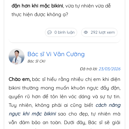
đặn hơn khi mặc bikini
, vừa tự nhiên vừa dễ
thực hiện được không ạ?
0 bình luận
292 lượt xem
Bác sĩ Vi Văn Cường
Bác Sĩ CKI
Đã trả lời:
23/03/2026
Chào em,
bác sĩ hiểu rằng nhiều chị em khi diện
bikini thường mong muốn khuôn ngực đầy đặn,
quyến rũ hơn để tôn lên vóc dáng và sự tự tin.
Tuy nhiên, không phải ai cũng biết
cách nâng
ngực khi mặc bikini
sao cho đẹp, tự nhiên mà
vẫn đảm bảo an toàn. Dưới đây, Bác sĩ sẽ giải