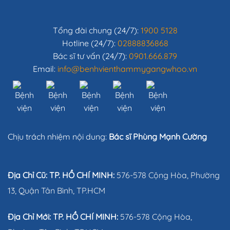
Tổng đài chung (24/7):
1900 5128
Hotline (24/7):
02888836868
Bác sĩ tư vấn (24/7):
0901.666.879
Email:
info@benhvienthammygangwhoo.vn
Chịu trách nhiệm nội dung:
Bác sĩ Phùng Mạnh Cường
Địa Chỉ Cũ: TP. HỒ CHÍ MINH:
576-578 Cộng Hòa, Phường
13, Quận Tân Bình, TP.HCM
Địa Chỉ Mới: TP. HỒ CHÍ MINH:
576-578 Cộng Hòa,