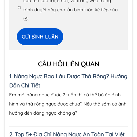
Lưu tên của tôi, email, và trang web trong
trình duyệt này cho lần bình luận kế tiếp của
tôi.
CÂU HỎI LIÊN QUAN
1.
Nâng Ngực Bao Lâu Được Thả Rông? Hướng
Dẫn Chi Tiết
Em mới nâng ngực được 2 tuần thì có thể bỏ áo định
hình và thả rông ngực được chưa? Nếu thả sớm có ảnh
hưởng đến dáng ngực không ạ?
2.
Top 5+ Địa Chỉ Nâng Ngực An Toàn Tại Việt