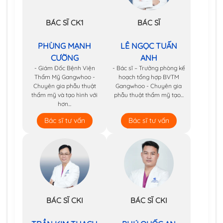
BÁC SĨ CK1
BÁC SĨ
PHÙNG MẠNH
LÊ NGỌC TUẤN
CƯỜNG
ANH
- Giám Đốc Bệnh Viện
- Bác sĩ – Trưởng phòng kế
Thẩm Mỹ Gangwhoo -
hoạch tổng hợp BVTM
Chuyên gia phẫu thuật
Gangwhoo - Chuyên gia
thẩm mỹ và tạo hình với
phẫu thuật thẩm mỹ tạo...
hơn...
Bác sĩ tư vấn
Bác sĩ tư vấn
BÁC SĨ CKI
BÁC SĨ CKI