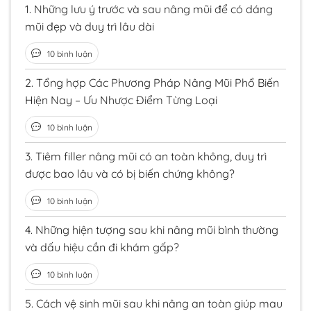
1.
Những lưu ý trước và sau nâng mũi để có dáng
mũi đẹp và duy trì lâu dài
10 bình luận
2.
Tổng hợp Các Phương Pháp Nâng Mũi Phổ Biến
Hiện Nay – Ưu Nhược Điểm Từng Loại
10 bình luận
3.
Tiêm filler nâng mũi có an toàn không, duy trì
được bao lâu và có bị biến chứng không?
10 bình luận
4.
Những hiện tượng sau khi nâng mũi bình thường
và dấu hiệu cần đi khám gấp?
10 bình luận
5.
Cách vệ sinh mũi sau khi nâng an toàn giúp mau