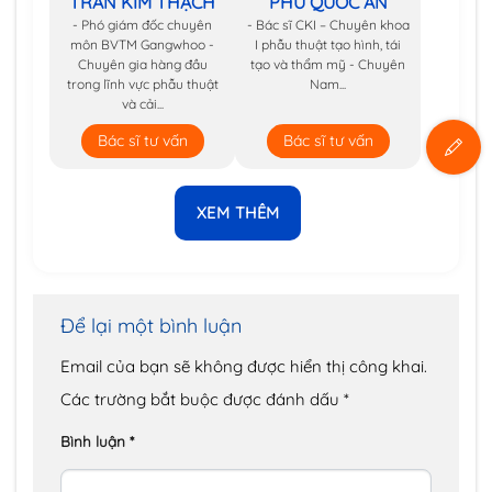
TRẦN KIM THẠCH
PHÚ QUỐC AN
- Phó giám đốc chuyên
- Bác sĩ CKI – Chuyên khoa
môn BVTM Gangwhoo -
I phẫu thuật tạo hình, tái
Chuyên gia hàng đầu
tạo và thẩm mỹ - Chuyên
trong lĩnh vực phẫu thuật
Nam...
và cải...
Bác sĩ tư vấn
Bác sĩ tư vấn
XEM THÊM
Để lại một bình luận
Email của bạn sẽ không được hiển thị công khai.
Các trường bắt buộc được đánh dấu
*
Bình luận
*