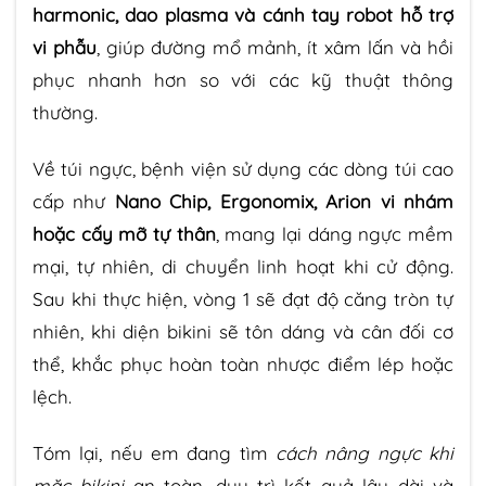
harmonic, dao plasma và cánh tay robot hỗ trợ
vi phẫu
, giúp đường mổ mảnh, ít xâm lấn và hồi
phục nhanh hơn so với các kỹ thuật thông
thường.
Về túi ngực, bệnh viện sử dụng các dòng túi cao
cấp như
Nano Chip, Ergonomix, Arion vi nhám
hoặc cấy mỡ tự thân
, mang lại dáng ngực mềm
mại, tự nhiên, di chuyển linh hoạt khi cử động.
Sau khi thực hiện, vòng 1 sẽ đạt độ căng tròn tự
nhiên, khi diện bikini sẽ tôn dáng và cân đối cơ
thể, khắc phục hoàn toàn nhược điểm lép hoặc
lệch.
Tóm lại, nếu em đang tìm
cách nâng ngực khi
mặc bikini
an toàn, duy trì kết quả lâu dài và