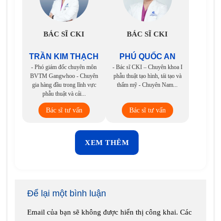
BÁC SĨ CKI
BÁC SĨ CKI
TRẦN KIM THẠCH
PHÚ QUỐC AN
- Phó giám đốc chuyên môn
- Bác sĩ CKI – Chuyên khoa I
BVTM Gangwhoo - Chuyên
phẫu thuật tạo hình, tái tạo và
gia hàng đầu trong lĩnh vực
thẩm mỹ - Chuyên Nam...
phẫu thuật và cải...
Bác sĩ tư vấn
Bác sĩ tư vấn
XEM THÊM
Để lại một bình luận
Email của bạn sẽ không được hiển thị công khai.
Các