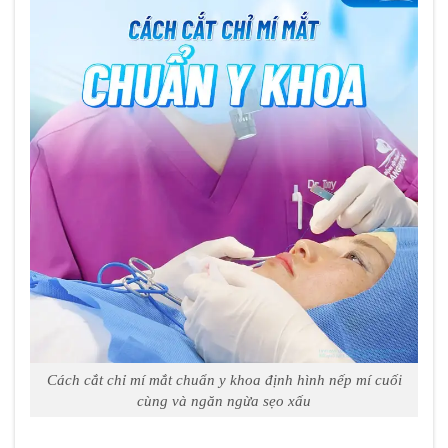
Cách cắt chỉ mí mắt chuẩn y khoa định hình nếp mí cuối
cùng và ngăn ngừa sẹo xấu