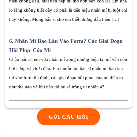
hiệu không đều, một bên nếp mí mờ hơn bên còn lại. Em khá
lo lắng không biết đây có phải là dấu hiệu nhấn mí bị tuột chỉ
hay không. Mong bác sĩ cho em biết những dấu hiệu […]
6.
Nhấn Mí Bao Lâu Vào Form? Các Giai Đoạn
Hồi Phục Của Mí
Chào bác sĩ, em vừa nhấn mí xong nhưng hiện tại mí vẫn còn
hơi sưng và chưa đều. Em muốn hỏi bác sĩ nhấn mí bao lâu
thì vào form ổn định, các giai đoạn hồi phục của mí diễn ra
như thế nào và khi nào thì mí sẽ trông tự nhiên ạ?
GỬI CÂU HỎI