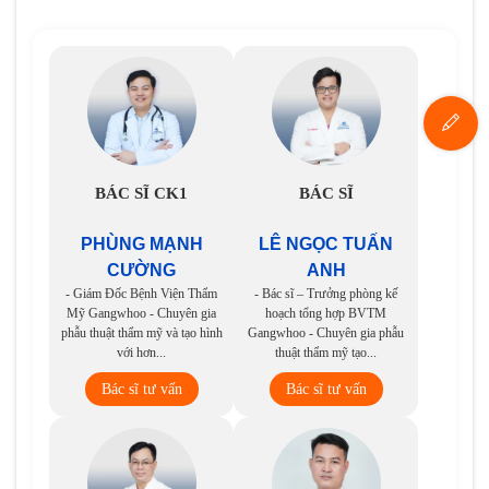
BÁC SĨ CK1
BÁC SĨ
PHÙNG MẠNH
LÊ NGỌC TUẤN
CƯỜNG
ANH
- Giám Đốc Bệnh Viện Thẩm
- Bác sĩ – Trưởng phòng kế
Mỹ Gangwhoo - Chuyên gia
hoạch tổng hợp BVTM
phẫu thuật thẩm mỹ và tạo hình
Gangwhoo - Chuyên gia phẫu
với hơn...
thuật thẩm mỹ tạo...
Bác sĩ tư vấn
Bác sĩ tư vấn