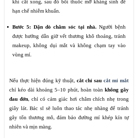
khi cắt xong, sau đó bôi thuốc mỡ kháng sinh để
hạn chế nhiễm khuẩn.
Bước 5: Dặn dò chăm sóc tại nhà.
Người bệnh
được hướng dẫn giữ vết thương khô thoáng, tránh
makeup, không dụi mắt và không chạm tay vào
vùng mí.
Nếu thực hiện đúng kỹ thuật,
cắt chỉ sau
cắt mí mắt
chỉ kéo dài khoảng 5–10 phút, hoàn toàn
không gây
đau đớn
, chỉ có cảm giác hơi châm chích nhẹ trong
giây lát. Bác sĩ sẽ luôn thao tác nhẹ nhàng để tránh
gây tổn thương mô, đảm bảo đường mí khép kín tự
nhiên và mịn màng.