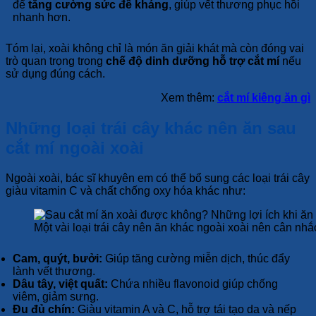
để
tăng cường sức đề kháng
, giúp vết thương phục hồi
nhanh hơn.
Tóm lại, xoài không chỉ là món ăn giải khát mà còn đóng vai
trò quan trọng trong
chế độ dinh dưỡng hỗ trợ cắt mí
nếu
sử dụng đúng cách.
Xem thêm:
cắt mí kiêng ăn gì
Những loại trái cây khác nên ăn sau
cắt mí ngoài xoài
Ngoài xoài, bác sĩ khuyên em có thể bổ sung các loại trái cây
giàu vitamin C và chất chống oxy hóa khác như:
Một vài loại trái cây nên ăn khác ngoài xoài nên cân nh
Cam, quýt, bưởi:
Giúp tăng cường miễn dịch, thúc đẩy
lành vết thương.
Dâu tây, việt quất:
Chứa nhiều flavonoid giúp chống
viêm, giảm sưng.
Đu đủ chín:
Giàu vitamin A và C, hỗ trợ tái tạo da và nếp