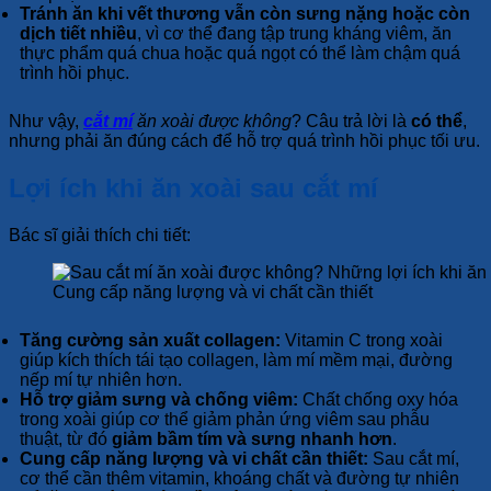
Tránh ăn khi vết thương vẫn còn sưng nặng hoặc còn
dịch tiết nhiều
, vì cơ thể đang tập trung kháng viêm, ăn
thực phẩm quá chua hoặc quá ngọt có thể làm chậm quá
trình hồi phục.
Như vậy,
cắt mí
ăn xoài được không
? Câu trả lời là
có thể
,
nhưng phải ăn đúng cách để hỗ trợ quá trình hồi phục tối ưu.
Lợi ích khi ăn xoài sau cắt mí
Bác sĩ giải thích chi tiết:
Cung cấp năng lượng và vi chất cần thiết
Tăng cường sản xuất collagen:
Vitamin C trong xoài
giúp kích thích tái tạo collagen, làm mí mềm mại, đường
nếp mí tự nhiên hơn.
Hỗ trợ giảm sưng và chống viêm:
Chất chống oxy hóa
trong xoài giúp cơ thể giảm phản ứng viêm sau phẫu
thuật, từ đó
giảm bầm tím và sưng nhanh hơn
.
Cung cấp năng lượng và vi chất cần thiết:
Sau cắt mí,
cơ thể cần thêm vitamin, khoáng chất và đường tự nhiên