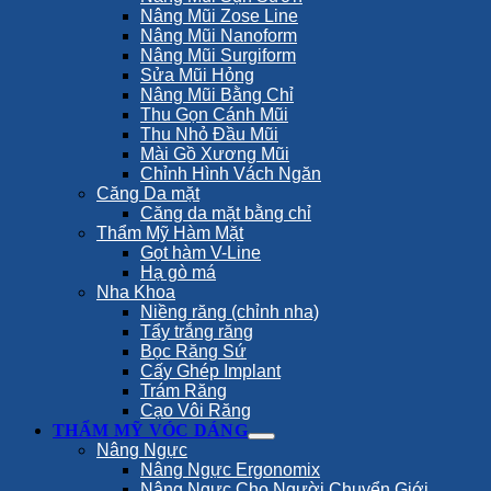
Nâng Mũi Zose Line
Nâng Mũi Nanoform
Nâng Mũi Surgiform
Sửa Mũi Hỏng
Nâng Mũi Bằng Chỉ
Thu Gọn Cánh Mũi
Thu Nhỏ Đầu Mũi
Mài Gồ Xương Mũi
Chỉnh Hình Vách Ngăn
Căng Da mặt
Căng da mặt bằng chỉ
Thẩm Mỹ Hàm Mặt
Gọt hàm V-Line
Hạ gò má
Nha Khoa
Niềng răng (chỉnh nha)
Tẩy trắng răng
Bọc Răng Sứ
Cấy Ghép Implant
Trám Răng
Cạo Vôi Răng
THẨM MỸ VÓC DÁNG
Nâng Ngực
Nâng Ngực Ergonomix
Nâng Ngực Cho Người Chuyển Giới