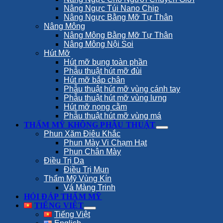
Nâng Ngực Túi Nano Chip
Nâng Ngực Bằng Mỡ Tự Thân
Nâng Mông
Nâng Mông Bằng Mỡ Tự Thân
Nâng Mông Nội Soi
Hút Mỡ
Hút mỡ bụng toàn phần
Phẫu thuật hút mỡ đùi
Hút mỡ bắp chân
Phẫu thuật hút mỡ vùng cánh tay
Phẫu thuật hút mỡ vùng lưng
Hút mỡ nọng cằm
Phẫu thuật hút mỡ vùng má
THẨM MỸ KHÔNG PHẪU THUẬT
Phun Xăm Điêu Khắc
Phun Mày Vi Chạm Hạt
Phun Chân Mày
Điều Trị Da
Điều Trị Mụn
Thẩm Mỹ Vùng Kín
Vá Màng Trinh
HỎI ĐÁP THẨM MỸ
TIẾNG VIỆT
Tiếng Việt