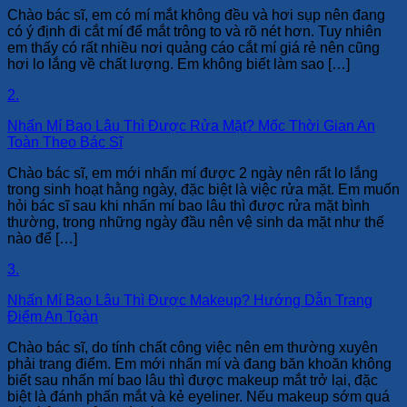
Chào bác sĩ, em có mí mắt không đều và hơi sụp nên đang
có ý định đi cắt mí để mắt trông to và rõ nét hơn. Tuy nhiên
em thấy có rất nhiều nơi quảng cáo cắt mí giá rẻ nên cũng
hơi lo lắng về chất lượng. Em không biết làm sao […]
2.
Nhấn Mí Bao Lâu Thì Được Rửa Mặt? Mốc Thời Gian An
Toàn Theo Bác Sĩ
Chào bác sĩ, em mới nhấn mí được 2 ngày nên rất lo lắng
trong sinh hoạt hằng ngày, đặc biệt là việc rửa mặt. Em muốn
hỏi bác sĩ sau khi nhấn mí bao lâu thì được rửa mặt bình
thường, trong những ngày đầu nên vệ sinh da mặt như thế
nào để […]
3.
Nhấn Mí Bao Lâu Thì Được Makeup? Hướng Dẫn Trang
Điểm An Toàn
Chào bác sĩ, do tính chất công việc nên em thường xuyên
phải trang điểm. Em mới nhấn mí và đang băn khoăn không
biết sau nhấn mí bao lâu thì được makeup mắt trở lại, đặc
biệt là đánh phấn mắt và kẻ eyeliner. Nếu makeup sớm quá