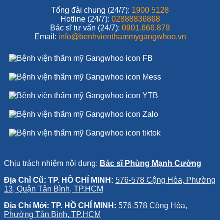
Tổng đài chung (24/7):
1900 5128
Hotline (24/7):
02888836868
Bác sĩ tư vấn (24/7):
0901.666.879
Email:
info@benhvienthammygangwhoo.vn
Chịu trách nhiệm nội dung:
Bác sĩ Phùng Mạnh Cường
Địa Chỉ Cũ: TP. HỒ CHÍ MINH:
576-578 Cộng Hòa, Phường
13, Quận Tân Bình, TP.HCM
Địa Chỉ Mới: TP. HỒ CHÍ MINH:
576-578 Cộng Hòa,
Phường Tân Bình, TP.HCM