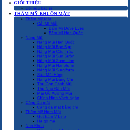
GIỚI THIỆU
Đội ngũ bác sĩ
THẨM MỸ KHUÔN MẶT
Thẩm Mỹ Mắt
Cắt Mí Mắt
Bấm Mí Dove Eyes
Bấm Mí Hàn Quốc
Nâng Mũi
Nâng Mũi Hàn Quốc
Nâng Mũi Bọc Sụn
Nâng Mũi Cấu Trúc
Nâng Mũi Sụn Sườn
Nâng Mũi Zose Line
Nâng Mũi Nanoform
Nâng Mũi Surgiform
Sửa Mũi Hỏng
Nâng Mũi Bằng Chỉ
Thu Gọn Cánh Mũi
Thu Nhỏ Đầu Mũi
Mài Gồ Xương Mũi
Chỉnh Hình Vách Ngăn
Căng Da mặt
Căng da mặt bằng chỉ
Thẩm Mỹ Hàm Mặt
Gọt hàm V-Line
Hạ gò má
Nha Khoa