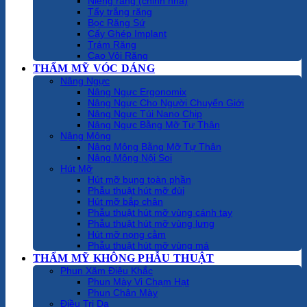
Niềng răng (chỉnh nha)
Tẩy trắng răng
Bọc Răng Sứ
Cấy Ghép Implant
Trám Răng
Cạo Vôi Răng
THẨM MỸ VÓC DÁNG
Nâng Ngực
Nâng Ngực Ergonomix
Nâng Ngực Cho Người Chuyển Giới
Nâng Ngực Túi Nano Chip
Nâng Ngực Bằng Mỡ Tự Thân
Nâng Mông
Nâng Mông Bằng Mỡ Tự Thân
Nâng Mông Nội Soi
Hút Mỡ
Hút mỡ bụng toàn phần
Phẫu thuật hút mỡ đùi
Hút mỡ bắp chân
Phẫu thuật hút mỡ vùng cánh tay
Phẫu thuật hút mỡ vùng lưng
Hút mỡ nọng cằm
Phẫu thuật hút mỡ vùng má
THẨM MỸ KHÔNG PHẪU THUẬT
Phun Xăm Điêu Khắc
Phun Mày Vi Chạm Hạt
Phun Chân Mày
Điều Trị Da