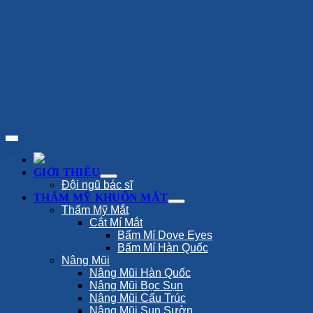
GIỚI THIỆU
Đội ngũ bác sĩ
THẨM MỸ KHUÔN MẶT
Thẩm Mỹ Mắt
Cắt Mí Mắt
Bấm Mí Dove Eyes
Bấm Mí Hàn Quốc
Nâng Mũi
Nâng Mũi Hàn Quốc
Nâng Mũi Bọc Sụn
Nâng Mũi Cấu Trúc
Nâng Mũi Sụn Sườn