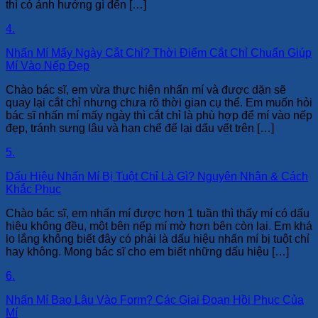
thì có ảnh hưởng gì đến […]
4.
Nhấn Mí Mấy Ngày Cắt Chỉ? Thời Điểm Cắt Chỉ Chuẩn Giúp
Mí Vào Nếp Đẹp
Chào bác sĩ, em vừa thực hiện nhấn mí và được dặn sẽ
quay lại cắt chỉ nhưng chưa rõ thời gian cụ thể. Em muốn hỏi
bác sĩ nhấn mí mấy ngày thì cắt chỉ là phù hợp để mí vào nếp
đẹp, tránh sưng lâu và hạn chế để lại dấu vết trên […]
5.
Dấu Hiệu Nhấn Mí Bị Tuột Chỉ Là Gì? Nguyên Nhân & Cách
Khắc Phục
Chào bác sĩ, em nhấn mí được hơn 1 tuần thì thấy mí có dấu
hiệu không đều, một bên nếp mí mờ hơn bên còn lại. Em khá
lo lắng không biết đây có phải là dấu hiệu nhấn mí bị tuột chỉ
hay không. Mong bác sĩ cho em biết những dấu hiệu […]
6.
Nhấn Mí Bao Lâu Vào Form? Các Giai Đoạn Hồi Phục Của
Mí