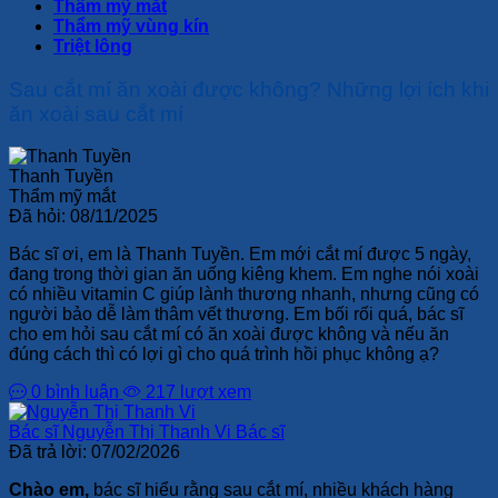
Thẩm mỹ mắt
Thẩm mỹ vùng kín
Triệt lông
Sau cắt mí ăn xoài được không? Những lợi ích khi
ăn xoài sau cắt mí
Thanh Tuyền
Thẩm mỹ mắt
Đã hỏi:
08/11/2025
Bác sĩ ơi, em là Thanh Tuyền. Em mới cắt mí được 5 ngày,
đang trong thời gian ăn uống kiêng khem. Em nghe nói xoài
có nhiều vitamin C giúp lành thương nhanh, nhưng cũng có
người bảo dễ làm thâm vết thương. Em bối rối quá, bác sĩ
cho em hỏi sau cắt mí có ăn xoài được không và nếu ăn
đúng cách thì có lợi gì cho quá trình hồi phục không ạ?
0 bình luận
217 lượt xem
Bác sĩ Nguyễn Thị Thanh Vi
Bác sĩ
Đã trả lời:
07/02/2026
Chào em,
bác sĩ hiểu rằng sau cắt mí, nhiều khách hàng