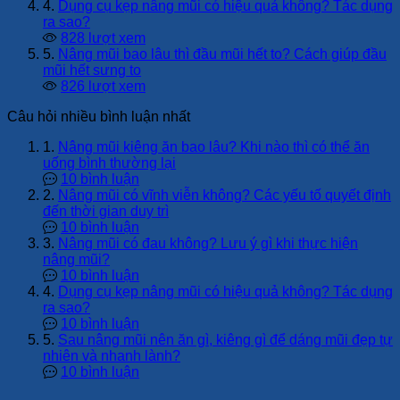
4.
Dụng cụ kẹp nâng mũi có hiệu quả không? Tác dụng
ra sao?
828 lượt xem
5.
Nâng mũi bao lâu thì đầu mũi hết to? Cách giúp đầu
mũi hết sưng to
826 lượt xem
Câu hỏi nhiều bình luận nhất
1.
Nâng mũi kiêng ăn bao lâu? Khi nào thì có thể ăn
uống bình thường lại
10 bình luận
2.
Nâng mũi có vĩnh viễn không? Các yếu tố quyết định
đến thời gian duy trì
10 bình luận
3.
Nâng mũi có đau không? Lưu ý gì khi thực hiện
nâng mũi?
10 bình luận
4.
Dụng cụ kẹp nâng mũi có hiệu quả không? Tác dụng
ra sao?
10 bình luận
5.
Sau nâng mũi nên ăn gì, kiêng gì để dáng mũi đẹp tự
nhiên và nhanh lành?
10 bình luận