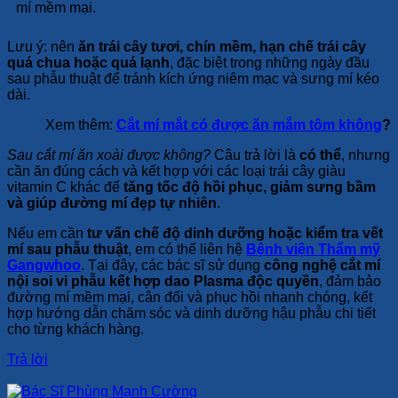
mí mềm mại.
Lưu ý: nên
ăn trái cây tươi, chín mềm, hạn chế trái cây
quá chua hoặc quá lạnh
, đặc biệt trong những ngày đầu
sau phẫu thuật để tránh kích ứng niêm mạc và sưng mí kéo
dài.
Xem thêm:
Cắt mí mắt có được ăn mắm tôm không
?
Sau cắt mí ăn xoài được không?
Câu trả lời là
có thể
, nhưng
cần ăn đúng cách và kết hợp với các loại trái cây giàu
vitamin C khác để
tăng tốc độ hồi phục, giảm sưng bầm
và giúp đường mí đẹp tự nhiên
.
Nếu em cần
tư vấn chế độ dinh dưỡng hoặc kiểm tra vết
mí sau phẫu thuật
, em có thể liên hệ
Bệnh viện Thẩm mỹ
Gangwhoo
. Tại đây, các bác sĩ sử dụng
công nghệ cắt mí
nội soi vi phẫu kết hợp dao Plasma độc quyền
, đảm bảo
đường mí mềm mại, cân đối và phục hồi nhanh chóng, kết
hợp hướng dẫn chăm sóc và dinh dưỡng hậu phẫu chi tiết
cho từng khách hàng.
Trả lời