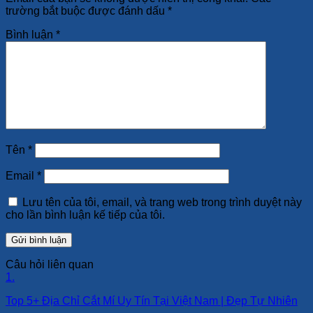
trường bắt buộc được đánh dấu
*
Bình luận
*
Tên
*
Email
*
Lưu tên của tôi, email, và trang web trong trình duyệt này
cho lần bình luận kế tiếp của tôi.
Câu hỏi liên quan
1.
Top 5+ Địa Chỉ Cắt Mí Uy Tín Tại Việt Nam | Đẹp Tự Nhiên