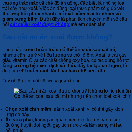
thường thắc mắc về chế độ ăn uống, đặc biệt là những loại
trái cây như xoài. Việc ăn đúng loại thực phẩm sẽ giúp
vết
thương hồi phục nhanh, mí mắt mềm mại tự nhiên và
giảm sưng bầm
. Dưới đây là phân tích chuyên môn về câu
hỏi
cắt mí ăn xoài được không
mà em quan tâm.
Sau cắt mí ăn xoài được không?
Theo bác sĩ
em hoàn toàn có thể ăn xoài sau cắt mí
,
nhưng cần lưu ý về liều lượng và thời điểm. Xoài là trái cây
giàu vitamin C và các chất chống oxy hóa, có tác dụng hỗ trợ
tăng cường hệ miễn dịch và thúc đẩy tái tạo collagen
, từ
đó giúp
vết mổ nhanh lành và hạn chế sẹo xấu
.
Tuy nhiên, có một số lưu ý quan trọng:
Có thể ăn xoài sau cắt mí nhưng nên chọn loại xoài chí
Chọn xoài chín mềm
, tránh xoài xanh vì có thể gây kích
ứng dạ dày.
Ăn vừa phải
, không ăn quá nhiều một lúc để tránh tăng
đường huyết đột ngột, gây tích nước và làm sưng mí lâu
hồi phục.