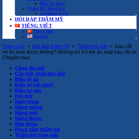
Điều Trị Mụn
Thẩm Mỹ Vùng Kín
Vá Màng Trinh
HỎI ĐÁP THẨM MỸ
TIẾNG VIỆT
Tiếng Việt
English
Trang chủ
>
Hỏi đáp thẩm mỹ
>
Thẩm mỹ mắt
>
Sau cắt
mí ăn xoài được không? Những lợi ích khi ăn xoài sau cắt mí
Chuyên mục
Căng da mặt
Cấy mỡ, chất làm đầy
Điều trị da
Điều trị hôi nách
Điều trị sẹo
Hút mỡ
Nam khoa
Nâng mông
Nâng mũi
Nâng Ngực
Nha khoa
Phun xăm thẩm mỹ
Thẩm mỹ hàm mặt