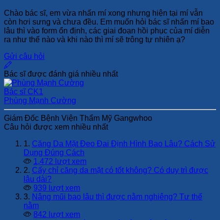
Chào bác sĩ, em vừa nhấn mí xong nhưng hiện tại mí vẫn
còn hơi sưng và chưa đều. Em muốn hỏi bác sĩ nhấn mí bao
lâu thì vào form ổn định, các giai đoạn hồi phục của mí diễn
ra như thế nào và khi nào thì mí sẽ trông tự nhiên ạ?
Gửi câu hỏi
Bác sĩ được đánh giá nhiều nhất
Bác sĩ CK1
Phùng Mạnh Cường
Giám Đốc Bệnh Viện Thẩm Mỹ Gangwhoo
Câu hỏi được xem nhiều nhất
1.
Căng Da Mặt Đeo Đai Định Hình Bao Lâu? Cách Sử
Dụng Đúng Cách
1,472 lượt xem
2.
Cấy chỉ căng da mặt có tốt không? Có duy trì được
lâu dài?
939 lượt xem
3.
Nâng mũi bao lâu thì được nằm nghiêng? Tư thế
nằm
842 lượt xem