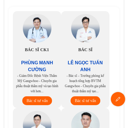
BÁC SĨ CK1
BÁC SĨ
PHÙNG MẠNH
LÊ NGỌC TUẤN
CƯỜNG
ANH
- Giám Đốc Bệnh Viện Thẩm
- Bác sĩ – Trưởng phòng kế
Mỹ Gangwhoo - Chuyên gia
hoạch tổng hợp BVTM
phẫu thuật thẩm mỹ và tạo hình
Gangwhoo - Chuyên gia phẫu
với hơn...
thuật thẩm mỹ tạo...
Bác sĩ tư vấn
Bác sĩ tư vấn