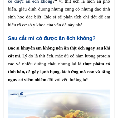
có được ăn ếch không
?”
vì thịt ếch là món ăn phổ
biến, giàu dinh dưỡng nhưng cũng có những đặc tính
sinh học đặc biệt. Bác sĩ sẽ phân tích chi tiết để em
hiểu rõ cơ sở y khoa của vấn đề này nhé.
Sau cắt mí có được ăn ếch không?
Bác sĩ khuyên em không nên ăn thịt ếch ngay sau khi
cắt mí.
Lý do là thịt ếch, mặc dù có hàm lượng protein
cao và nhiều dưỡng chất, nhưng lại là
thực phẩm có
tính hàn, dễ gây lạnh bụng, kích ứng mô non và tăng
nguy cơ viêm nhiễm
đối với vết thương hở.