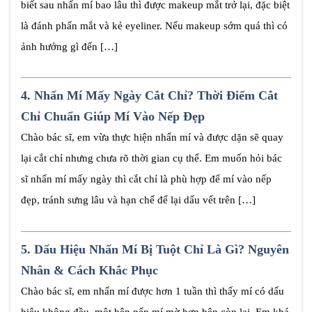
biết sau nhấn mí bao lâu thì được makeup mắt trở lại, đặc biệt
là đánh phấn mắt và kẻ eyeliner. Nếu makeup sớm quá thì có
ảnh hưởng gì đến […]
4.
Nhấn Mí Mấy Ngày Cắt Chỉ? Thời Điểm Cắt
Chỉ Chuẩn Giúp Mí Vào Nếp Đẹp
Chào bác sĩ, em vừa thực hiện nhấn mí và được dặn sẽ quay
lại cắt chỉ nhưng chưa rõ thời gian cụ thể. Em muốn hỏi bác
sĩ nhấn mí mấy ngày thì cắt chỉ là phù hợp để mí vào nếp
đẹp, tránh sưng lâu và hạn chế để lại dấu vết trên […]
5.
Dấu Hiệu Nhấn Mí Bị Tuột Chỉ Là Gì? Nguyên
Nhân & Cách Khắc Phục
Chào bác sĩ, em nhấn mí được hơn 1 tuần thì thấy mí có dấu
hiệu không đều, một bên nếp mí mờ hơn bên còn lại. Em khá