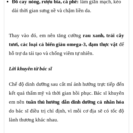
Đồ cay nóng, rượu bia, cà phê:
làm giãn mạch, kéo
dài thời gian sưng nề và chậm liền da.
Thay vào đó, em nên tăng cường
rau xanh, trái cây
tươi, các loại cá biển giàu omega-3, đạm thực vật
để
hỗ trợ da tái tạo và chống viêm tự nhiên.
Lời khuyên từ bác sĩ
Chế độ dinh dưỡng sau cắt mí ảnh hưởng trực tiếp đến
kết quả thẩm mỹ và thời gian hồi phục. Bác sĩ khuyên
em nên
tuân thủ hướng dẫn dinh dưỡng cá nhân hóa
do bác sĩ điều trị chỉ định, vì mỗi cơ địa sẽ có tốc độ
lành thương khác nhau.