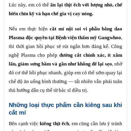
Lúc này, em có thể
ăn lại thịt ếch với lượng nhỏ, chế
biến chín kỹ và hạn chế gia vị cay nóng.
Nếu em thực hiện
cắt mí nội soi vi phẫu bằng dao
Plasma độc quyền tại Bệnh viện thẩm mỹ Gangwhoo
,
thì thời gian hồi phục sẽ rút ngắn hơn đáng kể. Công
nghệ Plasma cho phép
đường cắt chính xác, ít xâm
lấn, giảm sưng bầm và gần như không để lại sẹo
, nhờ
đó cơ thể hồi phục nhanh, giúp em có thể sớm quay lại
chế độ ăn uống bình thường — tất nhiên vẫn phải tuân
thủ hướng dẫn cụ thể từ bác sĩ điều trị.
Những loại thực phẩm cần kiêng sau khi
cắt mí
Bên cạnh việc
kiêng thịt ếch
, em cũng cần lưu ý tránh