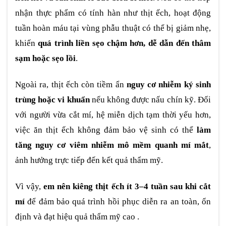
nhận thực phẩm có tính hàn như thịt ếch, hoạt động
tuần hoàn máu tại vùng phẫu thuật có thể bị giảm nhẹ,
khiến
quá trình liền sẹo chậm hơn, dễ dẫn đến thâm
sạm hoặc sẹo lồi
.
Ngoài ra, thịt ếch còn tiềm ẩn
nguy cơ nhiễm ký sinh
trùng hoặc vi khuẩn
nếu không được nấu chín kỹ. Đối
với người vừa cắt mí, hệ miễn dịch tạm thời yếu hơn,
việc ăn thịt ếch không đảm bảo vệ sinh có thể
làm
tăng nguy cơ viêm nhiễm mô mềm quanh mí mắt
,
ảnh hưởng trực tiếp đến kết quả thẩm mỹ.
Vì vậy,
em nên kiêng thịt ếch ít 3–4 tuần sau khi cắt
mí
để đảm bảo quá trình hồi phục diễn ra an toàn, ổn
định và đạt hiệu quả thẩm mỹ cao .