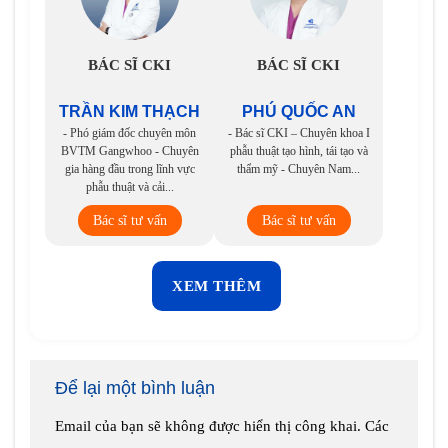
BÁC SĨ CKI
BÁC SĨ CKI
TRẦN KIM THẠCH
PHÚ QUỐC AN
- Phó giám đốc chuyên môn
- Bác sĩ CKI – Chuyên khoa I
BVTM Gangwhoo - Chuyên
phẫu thuật tạo hình, tái tạo và
gia hàng đầu trong lĩnh vực
thẩm mỹ - Chuyên Nam...
phẫu thuật và cải...
Bác sĩ tư vấn
Bác sĩ tư vấn
XEM THÊM
Để lại một bình luận
Email của bạn sẽ không được hiển thị công khai.
Các