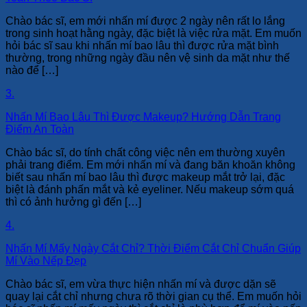
Chào bác sĩ, em mới nhấn mí được 2 ngày nên rất lo lắng
trong sinh hoạt hằng ngày, đặc biệt là việc rửa mặt. Em muốn
hỏi bác sĩ sau khi nhấn mí bao lâu thì được rửa mặt bình
thường, trong những ngày đầu nên vệ sinh da mặt như thế
nào để […]
3.
Nhấn Mí Bao Lâu Thì Được Makeup? Hướng Dẫn Trang
Điểm An Toàn
Chào bác sĩ, do tính chất công việc nên em thường xuyên
phải trang điểm. Em mới nhấn mí và đang băn khoăn không
biết sau nhấn mí bao lâu thì được makeup mắt trở lại, đặc
biệt là đánh phấn mắt và kẻ eyeliner. Nếu makeup sớm quá
thì có ảnh hưởng gì đến […]
4.
Nhấn Mí Mấy Ngày Cắt Chỉ? Thời Điểm Cắt Chỉ Chuẩn Giúp
Mí Vào Nếp Đẹp
Chào bác sĩ, em vừa thực hiện nhấn mí và được dặn sẽ
quay lại cắt chỉ nhưng chưa rõ thời gian cụ thể. Em muốn hỏi