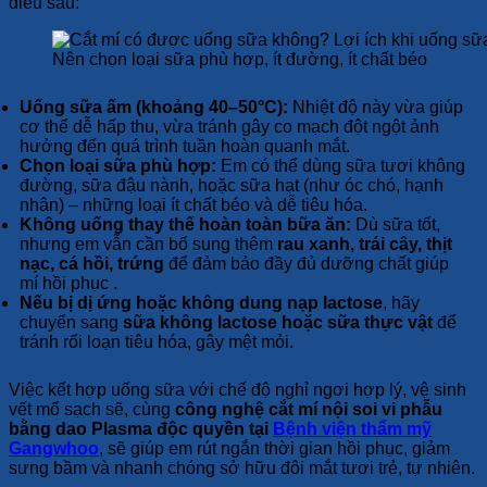
điều sau:
Nên chọn loại sữa phù hợp, ít đường, ít chất béo
Uống sữa ấm (khoảng 40–50°C):
Nhiệt độ này vừa giúp
cơ thể dễ hấp thu, vừa tránh gây co mạch đột ngột ảnh
hưởng đến quá trình tuần hoàn quanh mắt.
Chọn loại sữa phù hợp:
Em có thể dùng sữa tươi không
đường, sữa đậu nành, hoặc sữa hạt (như óc chó, hạnh
nhân) – những loại ít chất béo và dễ tiêu hóa.
Không uống thay thế hoàn toàn bữa ăn:
Dù sữa tốt,
nhưng em vẫn cần bổ sung thêm
rau xanh, trái cây, thịt
nạc, cá hồi, trứng
để đảm bảo đầy đủ dưỡng chất giúp
mí hồi phục .
Nếu bị dị ứng hoặc không dung nạp lactose
, hãy
chuyển sang
sữa không lactose hoặc sữa thực vật
để
tránh rối loạn tiêu hóa, gây mệt mỏi.
Việc kết hợp uống sữa với chế độ nghỉ ngơi hợp lý, vệ sinh
vết mổ sạch sẽ, cùng
công nghệ cắt mí nội soi vi phẫu
bằng dao Plasma độc quyền tại
Bệnh viện thẩm mỹ
Gangwhoo
, sẽ giúp em rút ngắn thời gian hồi phục, giảm
sưng bầm và nhanh chóng sở hữu đôi mắt tươi trẻ, tự nhiên.