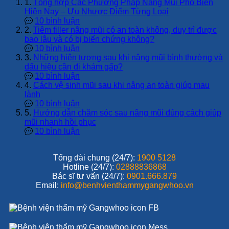
1.
Tổng hợp Các Phương Pháp Nâng Mũi Phổ Biến
Hiện Nay – Ưu Nhược Điểm Từng Loại
10 bình luận
2.
Tiêm filler nâng mũi có an toàn không, duy trì được
bao lâu và có bị biến chứng không?
10 bình luận
3.
Những hiện tượng sau khi nâng mũi bình thường và
dấu hiệu cần đi khám gấp?
10 bình luận
4.
Cách vệ sinh mũi sau khi nâng an toàn giúp mau
lành
10 bình luận
5.
Hướng dẫn chăm sóc sau nâng mũi đúng cách giúp
mũi nhanh hồi phục
10 bình luận
Tổng đài chung (24/7):
1900 5128
Hotline (24/7):
02888836868
Bác sĩ tư vấn (24/7):
0901.666.879
Email:
info@benhvienthammygangwhoo.vn