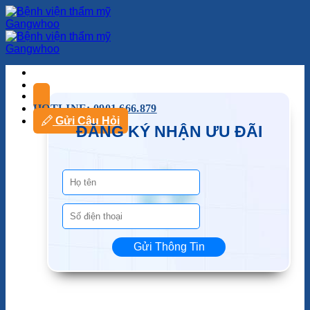
HOTLINE: 0901.666.879
Gửi Câu Hỏi
ĐĂNG KÝ NHẬN ƯU ĐÃI
Gửi Thông Tin