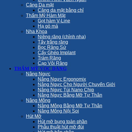
Căng Da mặt
Căng da mặt bằng chỉ
Thẩm Mỹ Hàm Mặt
Gọt hàm V-Line
Hạ gò má
Nha Khoa
Niềng răng (chỉnh nha)
Tẩy trắng răng
Bọc Răng Sứ
Cấy Ghép Implant
Trám Răng
Cạo Vôi Răng
THẨM MỸ VÓC DÁNG
Nâng Ngực
Nâng Ngực Ergonomix
Nâng Ngực Cho Người Chuyển Giới
Nâng Ngực Túi Nano Chip
Nâng Ngực Bằng Mỡ Tự Thân
Nâng Mông
Nâng Mông Bằng Mỡ Tự Thân
Nâng Mông Nội Soi
Hút Mỡ
Hút mỡ bụng toàn phần
Phẫu thuật hút mỡ đùi