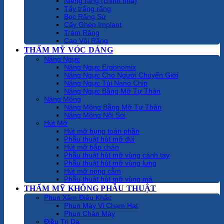
Niềng răng (chỉnh nha)
Tẩy trắng răng
Bọc Răng Sứ
Cấy Ghép Implant
Trám Răng
Cạo Vôi Răng
THẨM MỸ VÓC DÁNG
Nâng Ngực
Nâng Ngực Ergonomix
Nâng Ngực Cho Người Chuyển Giới
Nâng Ngực Túi Nano Chip
Nâng Ngực Bằng Mỡ Tự Thân
Nâng Mông
Nâng Mông Bằng Mỡ Tự Thân
Nâng Mông Nội Soi
Hút Mỡ
Hút mỡ bụng toàn phần
Phẫu thuật hút mỡ đùi
Hút mỡ bắp chân
Phẫu thuật hút mỡ vùng cánh tay
Phẫu thuật hút mỡ vùng lưng
Hút mỡ nọng cằm
Phẫu thuật hút mỡ vùng má
THẨM MỸ KHÔNG PHẪU THUẬT
Phun Xăm Điêu Khắc
Phun Mày Vi Chạm Hạt
Phun Chân Mày
Điều Trị Da