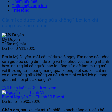
Thẩm mỹ mắt
Thẩm mỹ vùng kín
Triệt lông
Cắt mí có được uống sữa không? Lợi ích khi
uống sữa sau cắt mí
Mỹ Duyên
Thẩm mỹ mắt
Đã hỏi:
07/11/2025
Em là Mỹ Duyên, mới cắt mí được 3 ngày. Em nghe nói uống
sữa giúp bổ sung dinh dưỡng và hồi phục vết thương nhanh
hơn, nhưng lại có người bảo là uống sữa dễ làm mưng mủ
vết thương. Em hoang mang quá, không biết sau khi cắt mí
có được uống sữa không và nếu được thì có lợi ích gì trong
quá trình hồi phục không ạ?
0 bình luận
211 lượt xem
Bác sĩ Nguyễn Thị Thanh Vi
Bác sĩ
Đã trả lời:
25/05/2026
Chào em,
sau khi cắt mí, rất nhiều khách hàng gửi câu hỏi