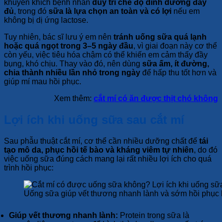
khuyến khích bệnh nhân
duy trì chế độ dinh dưỡng đầy
đủ
, trong đó
sữa là lựa chọn an toàn và có lợi
nếu em
không bị dị ứng lactose.
Tuy nhiên, bác sĩ lưu ý em nên
tránh uống sữa quá lạnh
hoặc quá ngọt trong 3–5 ngày đầu
, vì giai đoạn này cơ thể
còn yếu, việc tiêu hóa chậm có thể khiến em cảm thấy đầy
bụng, khó chịu. Thay vào đó, nên dùng
sữa ấm, ít đường,
chia thành nhiều lần nhỏ trong ngày
để hấp thu tốt hơn và
giúp mí mau hồi phục.
Xem thêm:
cắt mí có ăn được thịt chó không
Lợi ích khi uống sữa sau cắt mí
Sau phẫu thuật cắt mí, cơ thể cần nhiều dưỡng chất để
tái
tạo mô da, phục hồi tế bào và kháng viêm tự nhiên
, do đó
việc uống sữa đúng cách mang lại rất nhiều lợi ích cho quá
trình hồi phục:
Uống sữa giúp vết thương nhanh lành và sớm hồi phục
Giúp vết thương nhanh lành:
Protein trong sữa là