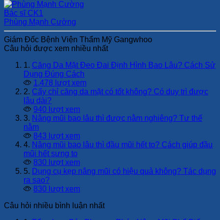
Bác sĩ CK1
Phùng Mạnh Cường
Giám Đốc Bệnh Viện Thẩm Mỹ Gangwhoo
Câu hỏi được xem nhiều nhất
1.
Căng Da Mặt Đeo Đai Định Hình Bao Lâu? Cách Sử
Dụng Đúng Cách
1,478 lượt xem
2.
Cấy chỉ căng da mặt có tốt không? Có duy trì được
lâu dài?
940 lượt xem
3.
Nâng mũi bao lâu thì được nằm nghiêng? Tư thế
nằm
843 lượt xem
4.
Nâng mũi bao lâu thì đầu mũi hết to? Cách giúp đầu
mũi hết sưng to
830 lượt xem
5.
Dụng cụ kẹp nâng mũi có hiệu quả không? Tác dụng
ra sao?
830 lượt xem
Câu hỏi nhiều bình luận nhất