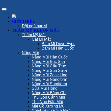
GIỚI THIỆU
Đội ngũ bác sĩ
THẨM MỸ KHUÔN MẶT
Thẩm Mỹ Mắt
Cắt Mí Mắt
Bấm Mí Dove Eyes
Bấm Mí Hàn Quốc
Nâng Mũi
Nâng Mũi Hàn Quốc
Nâng Mũi Bọc Sụn
Nâng Mũi Cấu Trúc
Nâng Mũi Sụn Sườn
Nâng Mũi Zose Line
Nâng Mũi Nanoform
Nâng Mũi Surgiform
Sửa Mũi Hỏng
Nâng Mũi Bằng Chỉ
Thu Gọn Cánh Mũi
Thu Nhỏ Đầu Mũi
Mài Gồ Xương Mũi
Chỉnh Hình Vách Ngăn