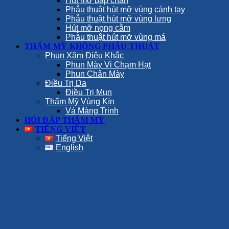
Hút mỡ bắp chân
Phẫu thuật hút mỡ vùng cánh tay
Phẫu thuật hút mỡ vùng lưng
Hút mỡ nọng cằm
Phẫu thuật hút mỡ vùng má
THẨM MỸ KHÔNG PHẪU THUẬT
Phun Xăm Điêu Khắc
Phun Mày Vi Chạm Hạt
Phun Chân Mày
Điều Trị Da
Điều Trị Mụn
Thẩm Mỹ Vùng Kín
Vá Màng Trinh
HỎI ĐÁP THẨM MỸ
TIẾNG VIỆT
Tiếng Việt
English