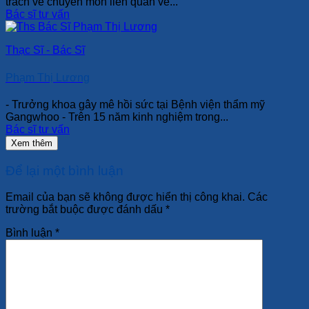
trách về chuyên môn liên quan về...
Bác sĩ tư vấn
Thạc Sĩ - Bác Sĩ
Phạm Thị Lương
- Trưởng khoa gây mê hồi sức tại Bệnh viện thẩm mỹ
Gangwhoo - Trên 15 năm kinh nghiệm trong...
Bác sĩ tư vấn
Xem thêm
Để lại một bình luận
Email của bạn sẽ không được hiển thị công khai.
Các
trường bắt buộc được đánh dấu
*
Bình luận
*