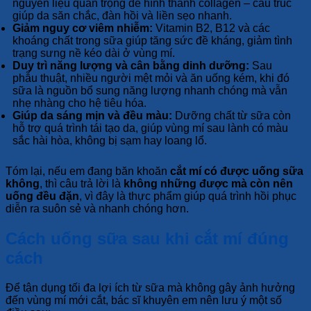
nguyên liệu quan trọng để hình thành collagen – cấu trúc
giúp da săn chắc, đàn hồi và liền sẹo nhanh.
Giảm nguy cơ viêm nhiễm:
Vitamin B2, B12 và các
khoáng chất trong sữa giúp tăng sức đề kháng, giảm tình
trạng sưng nề kéo dài ở vùng mí.
Duy trì năng lượng và cân bằng dinh dưỡng:
Sau
phẫu thuật, nhiều người mệt mỏi và ăn uống kém, khi đó
sữa là nguồn bổ sung năng lượng nhanh chóng mà vẫn
nhẹ nhàng cho hệ tiêu hóa.
Giúp da sáng mịn và đều màu:
Dưỡng chất từ sữa còn
hỗ trợ quá trình tái tạo da, giúp vùng mí sau lành có màu
sắc hài hòa, không bị sạm hay loang lổ.
Tóm lại, nếu em đang băn khoăn
cắt mí có được uống sữa
không
, thì câu trả lời là
không những được mà còn nên
uống đều đặn
, vì đây là thực phẩm giúp quá trình hồi phục
diễn ra suôn sẻ và nhanh chóng hơn.
Cách uống sữa sau khi cắt mí đúng
cách
Để tận dụng tối đa lợi ích từ sữa mà không gây ảnh hưởng
đến vùng mí mới cắt, bác sĩ khuyên em nên lưu ý một số