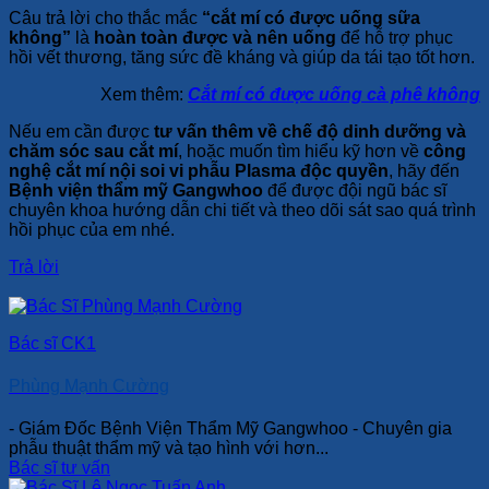
Câu trả lời cho thắc mắc
“cắt mí có được uống sữa
không”
là
hoàn toàn được và nên uống
để hỗ trợ phục
hồi vết thương, tăng sức đề kháng và giúp da tái tạo tốt hơn.
Xem thêm:
Cắt mí có được uống cà phê không
Nếu em cần được
tư vấn thêm về chế độ dinh dưỡng và
chăm sóc sau cắt mí
, hoặc muốn tìm hiểu kỹ hơn về
công
nghệ cắt mí nội soi vi phẫu Plasma độc quyền
, hãy đến
Bệnh viện thẩm mỹ Gangwhoo
để được đội ngũ bác sĩ
chuyên khoa hướng dẫn chi tiết và theo dõi sát sao quá trình
hồi phục của em nhé.
Trả lời
Bác sĩ CK1
Phùng Mạnh Cường
- Giám Đốc Bệnh Viện Thẩm Mỹ Gangwhoo - Chuyên gia
phẫu thuật thẩm mỹ và tạo hình với hơn...
Bác sĩ tư vấn