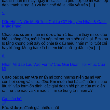
bác sĩ nhấn mí mấy ngày thì cắt chỉ là phù hợp để mí vào nếp
đẹp, tránh sưng lâu và hạn chế để lại dấu vết trên […]
5.
Dấu Hiệu Nhấn Mí Bị Tuột Chỉ Là Gì? Nguyên Nhân & Cách
Khắc Phục
Chào bác sĩ, em nhấn mí được hơn 1 tuần thì thấy mí có dấu
hiệu không đều, một bên nếp mí mờ hơn bên còn lại. Em khá
lo lắng không biết đây có phải là dấu hiệu nhấn mí bị tuột chỉ
hay không. Mong bác sĩ cho em biết những dấu hiệu […]
6.
Nhấn Mí Bao Lâu Vào Form? Các Giai Đoạn Hồi Phục Của
Mí
Chào bác sĩ, em vừa nhấn mí xong nhưng hiện tại mí vẫn
còn hơi sưng và chưa đều. Em muốn hỏi bác sĩ nhấn mí bao
lâu thì vào form ổn định, các giai đoạn hồi phục của mí diễn
ra như thế nào và khi nào thì mí sẽ trông tự nhiên ạ?
Gửi câu hỏi
Bác sĩ được đánh giá nhiều nhất