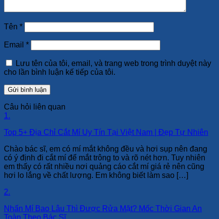
Tên
*
Email
*
Lưu tên của tôi, email, và trang web trong trình duyệt này
cho lần bình luận kế tiếp của tôi.
Câu hỏi liên quan
1.
Top 5+ Địa Chỉ Cắt Mí Uy Tín Tại Việt Nam | Đẹp Tự Nhiên
Chào bác sĩ, em có mí mắt không đều và hơi sụp nên đang
có ý định đi cắt mí để mắt trông to và rõ nét hơn. Tuy nhiên
em thấy có rất nhiều nơi quảng cáo cắt mí giá rẻ nên cũng
hơi lo lắng về chất lượng. Em không biết làm sao […]
2.
Nhấn Mí Bao Lâu Thì Được Rửa Mặt? Mốc Thời Gian An
Toàn Theo Bác Sĩ