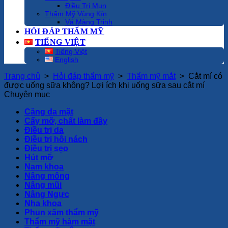
Điều Trị Mụn
Thẩm Mỹ Vùng Kín
Vá Màng Trinh
HỎI ĐÁP THẨM MỸ
TIẾNG VIỆT
Tiếng Việt
English
Trang chủ
>
Hỏi đáp thẩm mỹ
>
Thẩm mỹ mắt
>
Cắt mí có
được uống sữa không? Lợi ích khi uống sữa sau cắt mí
Chuyên mục
Căng da mặt
Cấy mỡ, chất làm đầy
Điều trị da
Điều trị hôi nách
Điều trị sẹo
Hút mỡ
Nam khoa
Nâng mông
Nâng mũi
Nâng Ngực
Nha khoa
Phun xăm thẩm mỹ
Thẩm mỹ hàm mặt