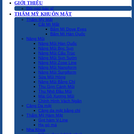
GIỚI THIỆU
Đội ngũ bác sĩ
THẨM MỸ KHUÔN MẶT
Thẩm Mỹ Mắt
Cắt Mí Mắt
Bấm Mí Dove Eyes
Bấm Mí Hàn Quốc
Nâng Mũi
Nâng Mũi Hàn Quốc
Nâng Mũi Bọc Sụn
Nâng Mũi Cấu Trúc
Nâng Mũi Sụn Sườn
Nâng Mũi Zose Line
Nâng Mũi Nanoform
Nâng Mũi Surgiform
Sửa Mũi Hỏng
Nâng Mũi Bằng Chỉ
Thu Gọn Cánh Mũi
Thu Nhỏ Đầu Mũi
Mài Gồ Xương Mũi
Chỉnh Hình Vách Ngăn
Căng Da mặt
Căng da mặt bằng chỉ
Thẩm Mỹ Hàm Mặt
Gọt hàm V-Line
Hạ gò má
Nha Khoa