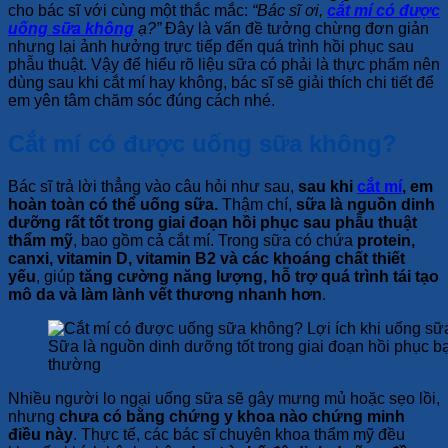
cho bác sĩ với cùng một thắc mắc:
“Bác sĩ ơi,
cắt mí có được
uống sữa không
ạ?”
Đây là vấn đề tưởng chừng đơn giản
nhưng lại ảnh hưởng trực tiếp đến quá trình hồi phục sau
phẫu thuật. Vậy để hiểu rõ liệu sữa có phải là thực phẩm nên
dùng sau khi cắt mí hay không, bác sĩ sẽ giải thích chi tiết để
em yên tâm chăm sóc đúng cách nhé.
Cắt mí có được uống sữa không?
Bác sĩ trả lời thẳng vào câu hỏi như sau,
sau khi
cắt mí
, em
hoàn toàn có thể uống sữa.
Thậm chí,
sữa là nguồn dinh
dưỡng rất tốt trong giai đoạn hồi phục sau phẫu thuật
thẩm mỹ
, bao gồm cả cắt mí. Trong sữa có chứa
protein,
canxi, vitamin D, vitamin B2 và các khoáng chất thiết
yếu
, giúp
tăng cường năng lượng, hỗ trợ quá trình tái tạo
mô da và làm lành vết thương nhanh hơn
.
Sữa là nguồn dinh dưỡng tốt trong giai đoạn hồi phục b
thường
Nhiều người lo ngại uống sữa sẽ gây mưng mủ hoặc sẹo lồi,
nhưng
chưa có bằng chứng y khoa nào chứng minh
điều này
. Thực tế, các bác sĩ chuyên khoa thẩm mỹ đều