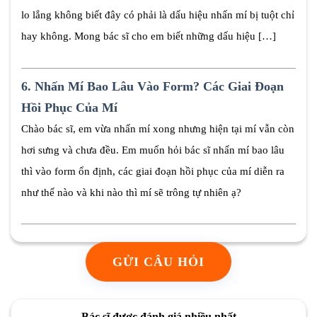
lo lắng không biết đây có phải là dấu hiệu nhấn mí bị tuột chỉ
hay không. Mong bác sĩ cho em biết những dấu hiệu […]
6.
Nhấn Mí Bao Lâu Vào Form? Các Giai Đoạn
Hồi Phục Của Mí
Chào bác sĩ, em vừa nhấn mí xong nhưng hiện tại mí vẫn còn
hơi sưng và chưa đều. Em muốn hỏi bác sĩ nhấn mí bao lâu
thì vào form ổn định, các giai đoạn hồi phục của mí diễn ra
như thế nào và khi nào thì mí sẽ trông tự nhiên ạ?
GỬI CÂU HỎI
Bác sĩ được đánh giá nhiều nhất