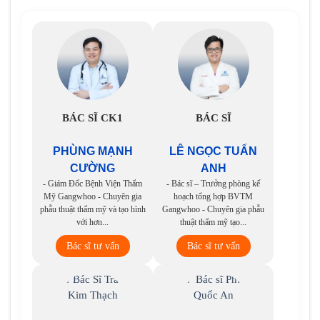
BÁC SĨ CK1
BÁC SĨ
PHÙNG MẠNH
LÊ NGỌC TUẤN
CƯỜNG
ANH
- Giám Đốc Bệnh Viện Thẩm
- Bác sĩ – Trưởng phòng kế
Mỹ Gangwhoo - Chuyên gia
hoạch tổng hợp BVTM
phẫu thuật thẩm mỹ và tạo hình
Gangwhoo - Chuyên gia phẫu
với hơn...
thuật thẩm mỹ tạo...
Bác sĩ tư vấn
Bác sĩ tư vấn