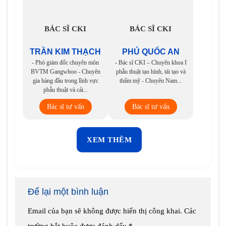
BÁC SĨ CKI
BÁC SĨ CKI
TRẦN KIM THẠCH
PHÚ QUỐC AN
- Phó giám đốc chuyên môn
- Bác sĩ CKI – Chuyên khoa I
BVTM Gangwhoo - Chuyên
phẫu thuật tạo hình, tái tạo và
gia hàng đầu trong lĩnh vực
thẩm mỹ - Chuyên Nam...
phẫu thuật và cải...
Bác sĩ tư vấn
Bác sĩ tư vấn
XEM THÊM
Để lại một bình luận
Email của bạn sẽ không được hiển thị công khai.
Các
trường bắt buộc được đánh dấu
*