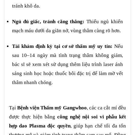
tránh khô da.
Ngủ đủ giấc, tránh căng thẳng:
Thiếu ngủ khiến
mạch máu dưới da giãn nở, vùng thâm càng rõ hơn.
Tái khám định kỳ tại cơ sở thẩm mỹ uy tín:
Nếu
sau 10–14 ngày mà tình trạng thâm không giảm,
bác sĩ sẽ xem xét sử dụng thêm liệu trình laser ánh
sáng sinh học hoặc thuốc bôi đặc trị để làm mờ vết
thâm nhanh chóng.
Tại
Bệnh viện Thẩm mỹ Gangwhoo
, các ca cắt mí đều
được thực hiện bằng
công nghệ nội soi vi phẫu kết
hợp dao Plasma độc quyền
, giúp hạn chế tối đa tổn
thương mô và giảm tình trạng thâm sạm sau mổ. Đồng