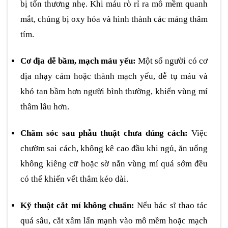
bị tổn thương nhẹ. Khi máu rò rỉ ra mô mềm quanh
mắt, chúng bị oxy hóa và hình thành các mảng thâm
tím.
Cơ địa dễ bầm, mạch máu yếu:
Một số người có cơ
địa nhạy cảm hoặc thành mạch yếu, dễ tụ máu và
khó tan bầm hơn người bình thường, khiến vùng mí
thâm lâu hơn.
Chăm sóc sau phẫu thuật chưa đúng cách:
Việc
chườm sai cách, không kê cao đầu khi ngủ, ăn uống
không kiêng cữ hoặc sờ nắn vùng mí quá sớm đều
có thể khiến vết thâm kéo dài.
Kỹ thuật cắt mí không chuẩn:
Nếu bác sĩ thao tác
quá sâu, cắt xâm lấn mạnh vào mô mềm hoặc mạch