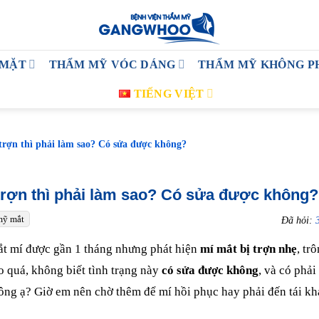
 MẶT
THẨM MỸ VÓC DÁNG
THẨM MỸ KHÔNG P
TIẾNG VIỆT
trợn thì phải làm sao? Có sửa được không?
 trợn thì phải làm sao? Có sửa được không?
mỹ mắt
Đã hỏi:
ắt mí được gần 1 tháng nhưng phát hiện
mí mắt bị trợn nhẹ
, tr
o quá, không biết tình trạng này
có sửa được không
, và có phải
hông ạ? Giờ em nên chờ thêm để mí hồi phục hay phải đến tái 