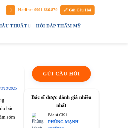
Hotline: 0901.666.879
Gửi Câu Hỏi
HẪU THUẬT
HỎI ĐÁP THẨM MỸ
GỬI CÂU HỎI
30/10/2025
Bác sĩ được đánh giá nhiều
ông
nhất
 do bác
Bác sĩ CK1
khám sớm
PHÙNG MẠNH