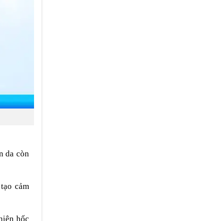
n da còn
 tạo cảm
hiện hốc