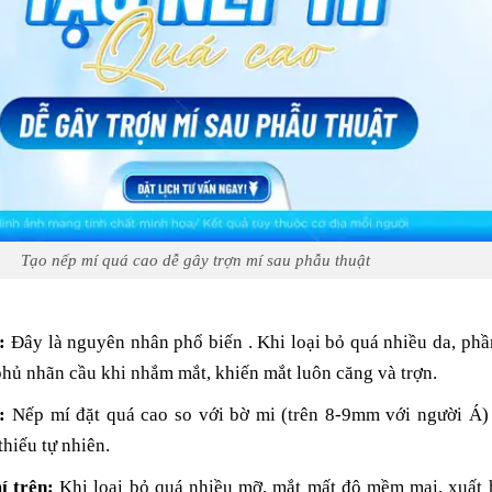
Tạo nếp mí quá cao dễ gây trợn mí sau phẫu thuật
:
Đây là nguyên nhân phổ biến . Khi loại bỏ quá nhiều da, phầ
phủ nhãn cầu khi nhắm mắt, khiến mắt luôn căng và trợn.
:
Nếp mí đặt quá cao so với bờ mi (trên 8-9mm với người Á)
thiếu tự nhiên.
í trên:
Khi loại bỏ quá nhiều mỡ, mắt mất độ mềm mại, xuất 