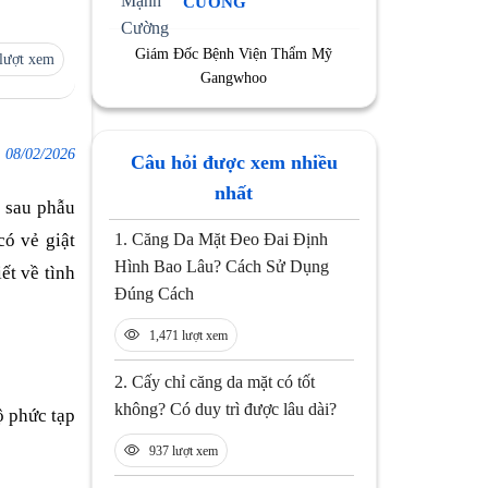
CƯỜNG
Giám Đốc Bệnh Viện Thẩm Mỹ
lượt xem
Gangwhoo
:
08/02/2026
Câu hỏi được xem nhiều
nhất
 sau phẫu
1.
Căng Da Mặt Đeo Đai Định
có vẻ giật
Hình Bao Lâu? Cách Sử Dụng
ết về tình
Đúng Cách
1,471 lượt xem
2.
Cấy chỉ căng da mặt có tốt
không? Có duy trì được lâu dài?
ộ phức tạp
937 lượt xem