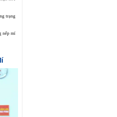
ng trạng
g nếp mí
í