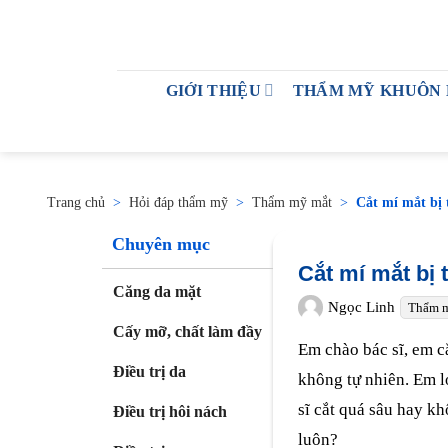
GIỚI THIỆU
THẨM MỸ KHUÔN
Trang chủ
>
Hỏi đáp thẩm mỹ
>
Thẩm mỹ mắt
>
Cắt mí mắt bị 
Chuyên mục
Cắt mí mắt bị
Căng da mặt
Ngọc Linh
Thẩm 
Cấy mỡ, chất làm đầy
Em chào bác sĩ, em c
Điều trị da
không tự nhiên. Em l
sĩ cắt quá sâu hay k
Điều trị hôi nách
luôn?