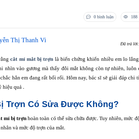
0 bình luận
188 
yễn Thị Thanh Vi
Đã trả lời
 rằng
cắt mí mắt bị trợn
là biến chứng khiến nhiều em lo lắng
i nhìn vào gương mà thấy đôi mắt không còn tự nhiên, luôn 
hắc hẳn em đang rất bối rối. Hôm nay, bác sĩ sẽ giải đáp chi ti
ý hiệu quả .
 Bị Trợn Có Sửa Được Không?
t mí bị trợn
hoàn toàn có thể sửa chữa được. Tuy nhiên, mức đ
nhân và mức độ trợn của mắt.