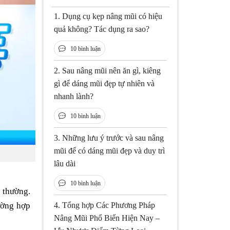
1.
Dụng cụ kẹp nâng mũi có hiệu
quả không? Tác dụng ra sao?
10 bình luận
2.
Sau nâng mũi nên ăn gì, kiêng
gì để dáng mũi đẹp tự nhiên và
nhanh lành?
10 bình luận
3.
Những lưu ý trước và sau nâng
mũi để có dáng mũi đẹp và duy trì
lâu dài
10 bình luận
 thường.
ường hợp
4.
Tổng hợp Các Phương Pháp
Nâng Mũi Phổ Biến Hiện Nay –