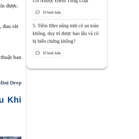
Ưu Nhược Điểm Từng Loại
ín được.
10 bình luận
5.
Tiêm filler nâng mũi có an toàn
 đau rát
không, duy trì được bao lâu và có
bị biến chứng không?
10 bình luận
 thuật ban
.
Mini Deep
u Khi