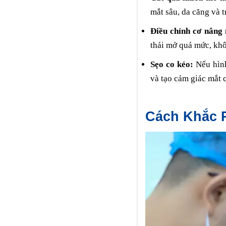
mắt sâu, da căng và t
Điều chỉnh cơ nâng
thái mở quá mức, khô
Sẹo co kéo:
Nếu hình
và tạo cảm giác mắt c
Cách Khắc P