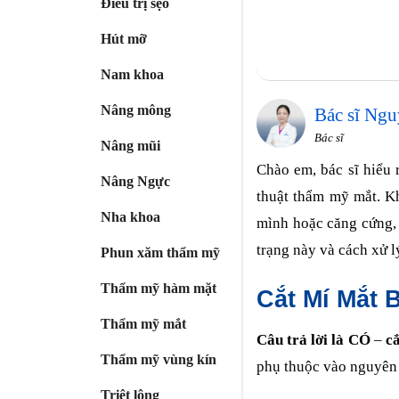
Điều trị sẹo
Hút mỡ
Nam khoa
Nâng mông
Bác sĩ Ngu
Bác sĩ
Nâng mũi
Chào em, bác sĩ hiểu
Nâng Ngực
thuật thẩm mỹ mắt. Kh
Nha khoa
mình hoặc căng cứng, c
trạng này và cách xử l
Phun xăm thẩm mỹ
Thẩm mỹ hàm mặt
Cắt Mí Mắt
Thẩm mỹ mắt
Câu trả lời là CÓ
–
cắ
Thẩm mỹ vùng kín
phụ thuộc vào nguyên 
Triệt lông