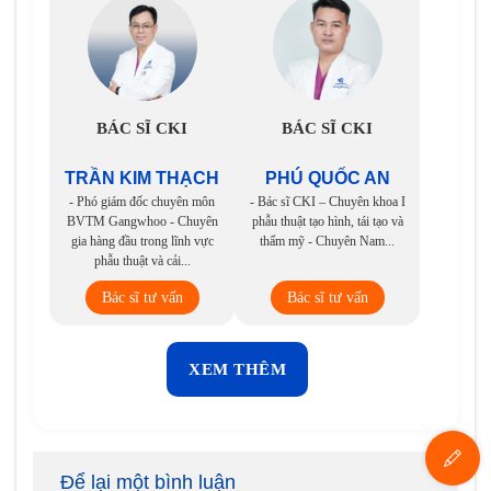
BÁC SĨ CKI
BÁC SĨ CKI
TRẦN KIM THẠCH
PHÚ QUỐC AN
- Phó giám đốc chuyên môn
- Bác sĩ CKI – Chuyên khoa I
BVTM Gangwhoo - Chuyên
phẫu thuật tạo hình, tái tạo và
gia hàng đầu trong lĩnh vực
thẩm mỹ - Chuyên Nam...
phẫu thuật và cải...
Bác sĩ tư vấn
Bác sĩ tư vấn
XEM THÊM
Để lại một bình luận