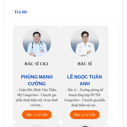
Trả lời
BÁC SĨ CK1
BÁC SĨ
PHÙNG MẠNH
LÊ NGỌC TUẤN
CƯỜNG
ANH
- Giám Đốc Bệnh Viện Thẩm
- Bác sĩ – Trưởng phòng kế
Mỹ Gangwhoo - Chuyên gia
hoạch tổng hợp BVTM
phẫu thuật thẩm mỹ và tạo hình
Gangwhoo - Chuyên gia phẫu
với hơn...
thuật thẩm mỹ tạo...
Bác sĩ tư vấn
Bác sĩ tư vấn