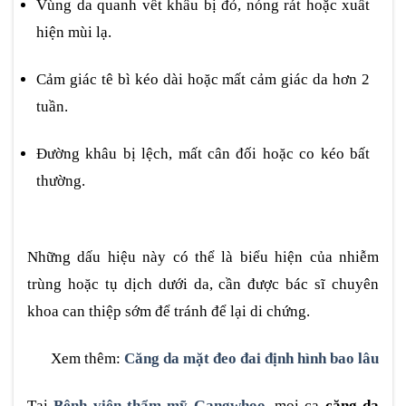
Vùng da quanh vết khâu bị đỏ, nóng rát hoặc xuất
hiện mùi lạ.
Cảm giác tê bì kéo dài hoặc mất cảm giác da hơn 2
tuần.
Đường khâu bị lệch, mất cân đối hoặc co kéo bất
thường.
Những dấu hiệu này có thể là biểu hiện của nhiễm
trùng hoặc tụ dịch dưới da, cần được bác sĩ chuyên
khoa can thiệp sớm để tránh để lại di chứng.
Xem thêm:
Căng da mặt đeo đai định hình bao lâu
Tại
Bệnh viện thẩm mỹ Gangwhoo
, mọi ca
căng da