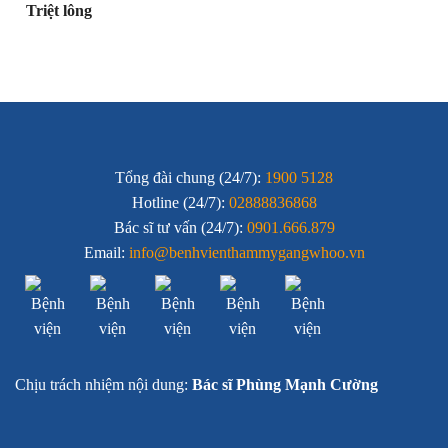
Triệt lông
Tổng đài chung (24/7):
1900 5128
Hotline (24/7):
02888836868
Bác sĩ tư vấn (24/7):
0901.666.879
Email:
info@benhvienthammygangwhoo.vn
Chịu trách nhiệm nội dung:
Bác sĩ Phùng Mạnh Cường