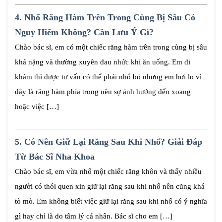
4.
Nhổ Răng Hàm Trên Trong Cùng Bị Sâu Có
Nguy Hiểm Không? Cần Lưu Ý Gì?
Chào bác sĩ, em có một chiếc răng hàm trên trong cùng bị sâu
khá nặng và thường xuyên đau nhức khi ăn uống. Em đi
khám thì được tư vấn có thể phải nhổ bỏ nhưng em hơi lo vì
đây là răng hàm phía trong nên sợ ảnh hưởng đến xoang
hoặc việc […]
5.
Có Nên Giữ Lại Răng Sau Khi Nhổ? Giải Đáp
Từ Bác Sĩ Nha Khoa
Chào bác sĩ, em vừa nhổ một chiếc răng khôn và thấy nhiều
người có thói quen xin giữ lại răng sau khi nhổ nên cũng khá
tò mò. Em không biết việc giữ lại răng sau khi nhổ có ý nghĩa
gì hay chỉ là do tâm lý cá nhân. Bác sĩ cho em […]