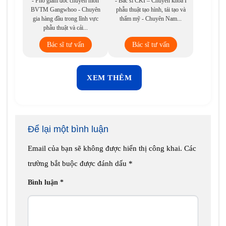
- Phó giám đốc chuyên môn
- Bác sĩ CKI – Chuyên khoa I
BVTM Gangwhoo - Chuyên
phẫu thuật tạo hình, tái tạo và
gia hàng đầu trong lĩnh vực
thẩm mỹ - Chuyên Nam...
phẫu thuật và cải...
Bác sĩ tư vấn
Bác sĩ tư vấn
XEM THÊM
Để lại một bình luận
Email của bạn sẽ không được hiển thị công khai.
Các
trường bắt buộc được đánh dấu
*
Bình luận
*