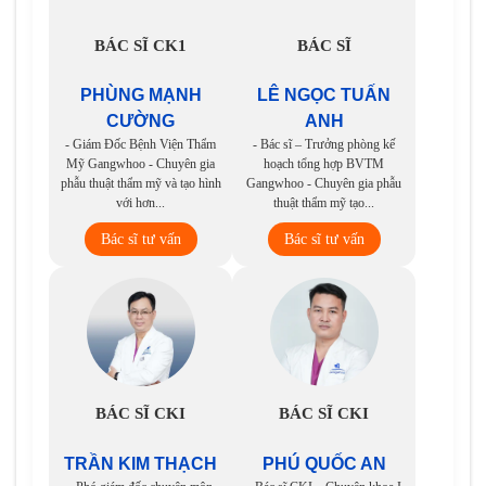
BÁC SĨ CK1
BÁC SĨ
PHÙNG MẠNH
LÊ NGỌC TUẤN
CƯỜNG
ANH
- Giám Đốc Bệnh Viện Thẩm
- Bác sĩ – Trưởng phòng kế
Mỹ Gangwhoo - Chuyên gia
hoạch tổng hợp BVTM
phẫu thuật thẩm mỹ và tạo hình
Gangwhoo - Chuyên gia phẫu
với hơn...
thuật thẩm mỹ tạo...
Bác sĩ tư vấn
Bác sĩ tư vấn
BÁC SĨ CKI
BÁC SĨ CKI
TRẦN KIM THẠCH
PHÚ QUỐC AN