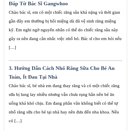
Đáp Từ Bác Sĩ Gangwhoo
Chào bác sĩ, em có một chiếc răng sâu khá nặng và thời gian
gần đây em thường bị hôi miệng dù đã vệ sinh răng miệng
kỹ. Em nghi ngờ nguyên nhân có thể do chiếc răng sâu này
gây ra nên đang cân nhắc việc nhổ bỏ. Bác sĩ cho em hỏi nếu
[…]
3.
Hướng Dẫn Cách Nhổ Răng Sữa Cho Bé An
Toàn, Ít Đau Tại Nhà
Chào bác sĩ, bé nhà em đang thay răng và có một chiếc răng
sữa bị lung lay nhiều nhưng vẫn chưa rụng hẳn nên bé ăn
uống khá khó chịu. Em đang phân vân không biết có thể tự
nhổ răng sữa cho bé tại nhà hay nên đưa đến nha khoa. Nếu
có […]