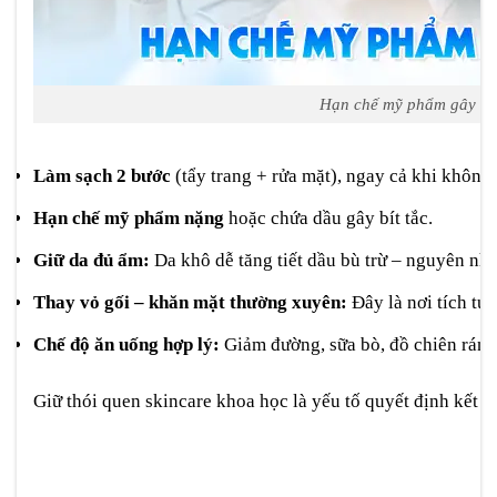
Hạn chế mỹ phẩm gây bít
Làm sạch 2 bước
(tẩy trang + rửa mặt), ngay cả khi không
Hạn chế mỹ phẩm nặng
hoặc chứa dầu gây bít tắc.
Giữ da đủ ẩm:
Da khô dễ tăng tiết dầu bù trừ – nguyên nh
Thay vỏ gối – khăn mặt thường xuyên:
Đây là nơi tích tụ 
Chế độ ăn uống hợp lý:
Giảm đường, sữa bò, đồ chiên rán g
Giữ thói quen skincare khoa học là yếu tố quyết định kết qu