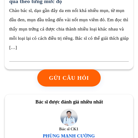
quả theo từng mức độ
Chào bác sĩ, dạo gần đây da em nổi khá nhiều mụn, từ mụn
đầu đen, mụn đầu trắng đến vài nốt mụn viêm đỏ. Em đọc thì
thấy mụn trứng cá được chia thành nhiều loại khác nhau và
mỗi loại lại có cách điều trị riêng. Bác sĩ có thể giải thích giúp
[…]
GỬI CÂU HỎI
Bác sĩ được đánh giá nhiều nhất
Bác sĩ CK1
PHÙNG MẠNH CƯỜNG