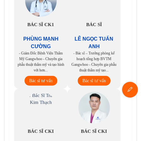
BÁC SĨ CK1
BÁC SĨ
PHÙNG MẠNH
LÊ NGỌC TUẤN
CƯỜNG
ANH
- Giám Đốc Bệnh Viện Thẩm
- Bác sĩ – Trưởng phòng kế
Mỹ Gangwhoo - Chuyên gia
hoạch tổng hợp BVTM
phẫu thuật thẩm mỹ và tạo hình
Gangwhoo - Chuyên gia phẫu
với hơn...
thuật thẩm mỹ tạo...
Bác sĩ tư vấn
Bác sĩ tư vấn
BÁC SĨ CKI
BÁC SĨ CKI