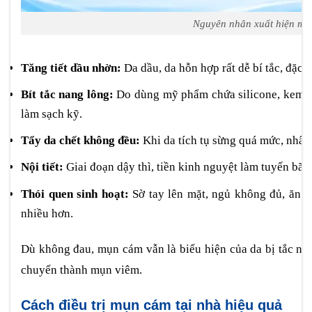
Nguyên nhân xuất hiện mụ
Tăng tiết dầu nhờn:
Da dầu, da hỗn hợp rất dễ bí tắc, đặc b
Bít tắc nang lông:
Do dùng mỹ phẩm chứa silicone, kem 
làm sạch kỹ.
Tẩy da chết không đều:
Khi da tích tụ sừng quá mức, nhân
Nội tiết:
Giai đoạn dậy thì, tiền kinh nguyệt làm tuyến bã
Thói quen sinh hoạt:
Sờ tay lên mặt, ngủ không đủ, ăn 
nhiều hơn.
Dù không đau, mụn cám vẫn là biểu hiện của da bị tắc ngh
chuyển thành mụn viêm.
Cách điều trị mụn cám tại nhà hiệu quả