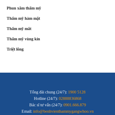
Phun xăm thẩm mỹ
Thẩm mỹ hàm mặt
Thẩm mỹ mắt
Thẩm mỹ vùng kín
Triệt lông
Tổng đài chung (24/7):
1900 5128
Hotline (24/7):
02888836868
Bác sĩ tư vấn (24/7):
0901.666.879
Email:
info@benhvienthammygangwhoo.vn