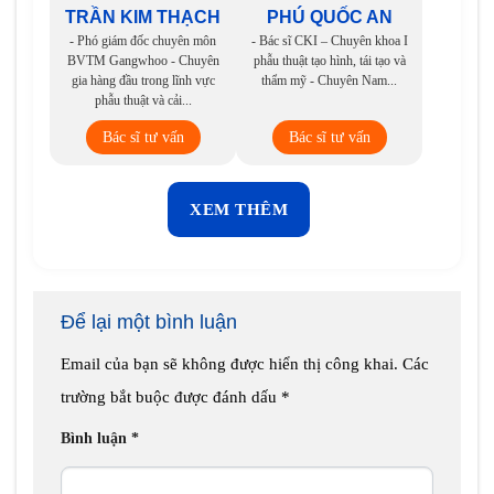
TRẦN KIM THẠCH
PHÚ QUỐC AN
- Phó giám đốc chuyên môn
- Bác sĩ CKI – Chuyên khoa I
BVTM Gangwhoo - Chuyên
phẫu thuật tạo hình, tái tạo và
gia hàng đầu trong lĩnh vực
thẩm mỹ - Chuyên Nam...
phẫu thuật và cải...
Bác sĩ tư vấn
Bác sĩ tư vấn
XEM THÊM
Để lại một bình luận
Email của bạn sẽ không được hiển thị công khai.
Các
trường bắt buộc được đánh dấu
*
Bình luận
*