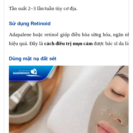
Tần suất 2–3 lần/tuần tùy cơ địa.
Sử dụng Retinoid
Adapalene hoặc retinol giúp điều hòa sừng hóa, ngăn nh
hiệu quả. Đây là
cách điều trị mụn cám
được bác sĩ da liễu
Dùng mặt nạ đất sét