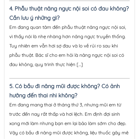
4.
Phẫu thuật nâng ngực nội soi có đau không?
Cần lưu ý những gì?
Em đang quan tâm đến phẫu thuật nâng ngực nội soi,
vì thấy nói là nhẹ nhàng hơn nâng ngực truyền thống.
Tuy nhiên em vẫn hơi sợ đau và lo về rủi ro sau khi
phẫu thuật. Bác sĩ cho em hỏi là nâng ngực nội soi có
đau không, quy trình thực hiện […]
5.
Có bầu đi nâng mũi được không? Có ảnh
hưởng đến thai nhi không?
Em đang mang thai ở tháng thứ 3, nhưng mũi em từ
trước đến nay rất thấp và hơi lệch. Em định đợi sinh
xong mới làm nhưng bạn em lại bảo làm sớm cho đẹp.
Vậy có bầu đi nâng mũi được không, liệu thuốc gây mê