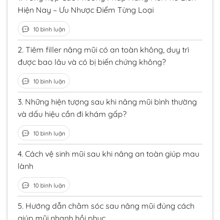
Hiện Nay – Ưu Nhược Điểm Từng Loại
10 bình luận
2.
Tiêm filler nâng mũi có an toàn không, duy trì
được bao lâu và có bị biến chứng không?
10 bình luận
3.
Những hiện tượng sau khi nâng mũi bình thường
và dấu hiệu cần đi khám gấp?
10 bình luận
4.
Cách vệ sinh mũi sau khi nâng an toàn giúp mau
lành
10 bình luận
5.
Hướng dẫn chăm sóc sau nâng mũi đúng cách
giúp mũi nhanh hồi phục