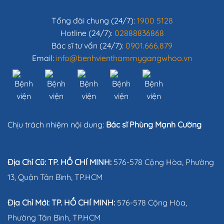
Tổng đài chung (24/7):
1900 5128
Hotline (24/7):
02888836868
Bác sĩ tư vấn (24/7):
0901.666.879
Email:
info@benhvienthammygangwhoo.vn
Chịu trách nhiệm nội dung:
Bác sĩ Phùng Mạnh Cường
Địa Chỉ Cũ: TP. HỒ CHÍ MINH:
576-578 Cộng Hòa, Phường
13, Quận Tân Bình, TP.HCM
Địa Chỉ Mới: TP. HỒ CHÍ MINH:
576-578 Cộng Hòa,
Phường Tân Bình, TP.HCM