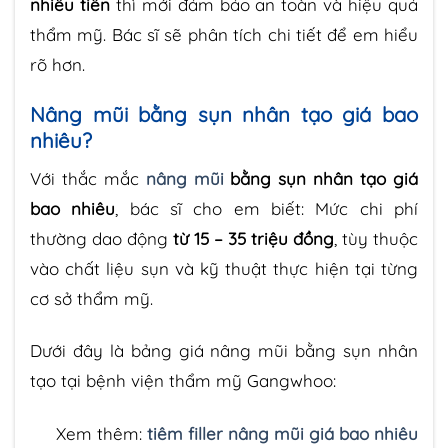
nhiêu tiền
thì mới đảm bảo an toàn và hiệu quả
thẩm mỹ. Bác sĩ sẽ phân tích chi tiết để em hiểu
rõ hơn.
Nâng mũi bằng sụn nhân tạo giá bao
nhiêu?
Với thắc mắc
nâng mũi
bằng sụn nhân tạo giá
bao nhiêu
, bác sĩ cho em biết: Mức chi phí
thường dao động
từ 15 – 35 triệu đồng
, tùy thuộc
vào chất liệu sụn và kỹ thuật thực hiện tại từng
cơ sở thẩm mỹ.
Dưới đây là bảng giá nâng mũi bằng sụn nhân
tạo tại bệnh viện thẩm mỹ Gangwhoo:
Xem thêm:
tiêm filler nâng mũi giá bao nhiêu