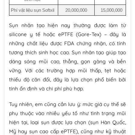
Phí vật liệu sụn Softxil
20,000,000
15,000,000
Sụn nhân tạo hiện nay thường được làm từ
silicone y tế hoặc ePTFE (Gore-Tex) – đây là
những chất liệu được FDA chứng nhận, có tính
tương thích sinh học cao. Sụn nhân tạo giúp tạo
dáng sóng mũi cao, thẳng, gọn gàng và bền
vững. Với các trường hợp mũi thấp, tẹt hoặc
thiếu độ cân đối, đây là lựa chọn phổ biến bởi
tính ổn định và chi phí phù hợp.
Tuy nhiên, em cũng cần lưu ý: mức giá cụ thể sẽ
phụ thuộc vào nhiều yếu tố như tình trạng mũi
hiện tại, loại sụn được lựa chọn (sụn Hàn Quốc,
Mỹ hay sụn cao cấp ePTFE), cũng như kỹ thuật