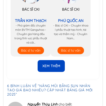
BÁC SĨ CKI
BÁC SĨ CKI
TRẦN KIM THẠCH
PHÚ QUỐC AN
- Phó giám đốc chuyên
- Bác sĩ CKI – Chuyên khoa
môn BVTM Gangwhoo -
I phẫu thuật tạo hình, tái
Chuyên gia hàng đầu
tạo và thẩm mỹ - Chuyên
trong lĩnh vực phẫu thuật
Nam...
và cải...
Bác sĩ tư vấn
Bác sĩ tư vấn
XEM THÊM
6 BÌNH LUẬN VỀ “
NÂNG MŨI BẰNG SỤN NHÂN
TẠO GIÁ BAO NHIÊU? CẬP NHẬT BẢNG GIÁ MỚI
2025
”
Nguyễn Thùy Linh
cho biết: