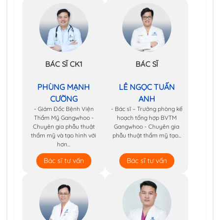
BÁC SĨ CK1
BÁC SĨ
PHÙNG MẠNH
LÊ NGỌC TUẤN
CƯỜNG
ANH
- Giám Đốc Bệnh Viện
- Bác sĩ – Trưởng phòng kế
Thẩm Mỹ Gangwhoo -
hoạch tổng hợp BVTM
Chuyên gia phẫu thuật
Gangwhoo - Chuyên gia
thẩm mỹ và tạo hình với
phẫu thuật thẩm mỹ tạo...
hơn...
Bác sĩ tư vấn
Bác sĩ tư vấn