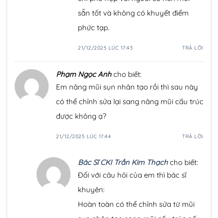
sẵn tốt và không có khuyết điểm
phức tạp.
21/12/2025 LÚC 17:43
TRẢ LỜI
Phạm Ngọc Anh
cho biết:
Em nâng mũi sụn nhân tạo rồi thì sau này
có thể chỉnh sửa lại sang nâng mũi cấu trúc
được không ạ?
21/12/2025 LÚC 17:44
TRẢ LỜI
Bác Sĩ CKI Trần Kim Thạch
cho biết:
Đối với câu hỏi của em thì bác sĩ
khuyên:
Hoàn toàn có thể chỉnh sửa từ mũi