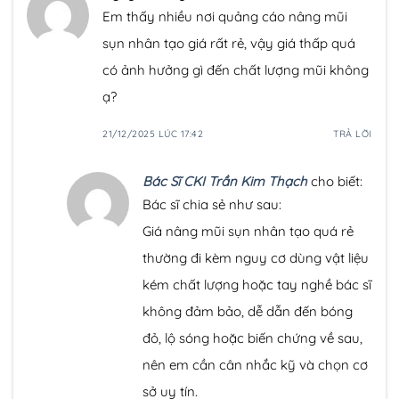
Em thấy nhiều nơi quảng cáo nâng mũi
sụn nhân tạo giá rất rẻ, vậy giá thấp quá
có ảnh hưởng gì đến chất lượng mũi không
ạ?
21/12/2025 LÚC 17:42
TRẢ LỜI
Bác Sĩ CKI Trần Kim Thạch
cho biết:
Bác sĩ chia sẻ như sau:
Giá nâng mũi sụn nhân tạo quá rẻ
thường đi kèm nguy cơ dùng vật liệu
kém chất lượng hoặc tay nghề bác sĩ
không đảm bảo, dễ dẫn đến bóng
đỏ, lộ sóng hoặc biến chứng về sau,
nên em cần cân nhắc kỹ và chọn cơ
sở uy tín.