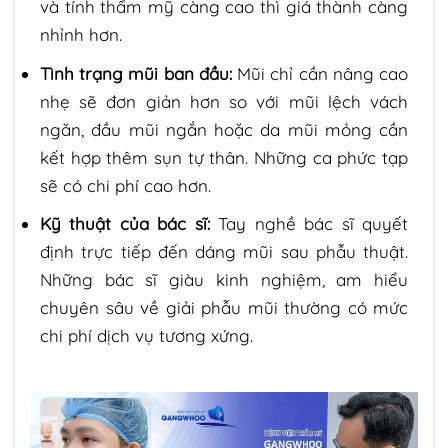
và tính thẩm mỹ càng cao thì giá thành càng
nhỉnh hơn.
Tình trạng mũi ban đầu:
Mũi chỉ cần nâng cao
nhẹ sẽ đơn giản hơn so với mũi lệch vách
ngăn, đầu mũi ngắn hoặc da mũi mỏng cần
kết hợp thêm sụn tự thân. Những ca phức tạp
sẽ có chi phí cao hơn.
Kỹ thuật của bác sĩ:
Tay nghề bác sĩ quyết
định trực tiếp đến dáng mũi sau phẫu thuật.
Những bác sĩ giàu kinh nghiệm, am hiểu
chuyên sâu về giải phẫu mũi thường có mức
chi phí dịch vụ tương xứng.