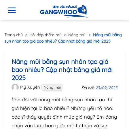
Trang chủ
>
Hỏi đáp thẩm mỹ
>
Nâng mũi
>
Nâng mũi bằng
sụn nhân tạo giá bao nhiêu? Cập nhật bảng giá mới 2025
Nâng mũi bằng sụn nhân tạo giá
bao nhiêu? Cập nhật bảng giá mới
2025
Mỹ Xuyên
Nâng mũi
Đã hỏi:
23/09/2025
Còn đối với nâng mũi bằng sụn nhân tạo thì
giá hiện tại là bao nhiêu? Những yếu tố nào
bác sĩ thấy quyết định mức giá này? Em đang
phân vân lựa chọn giữa mỡ tự thân và sụn