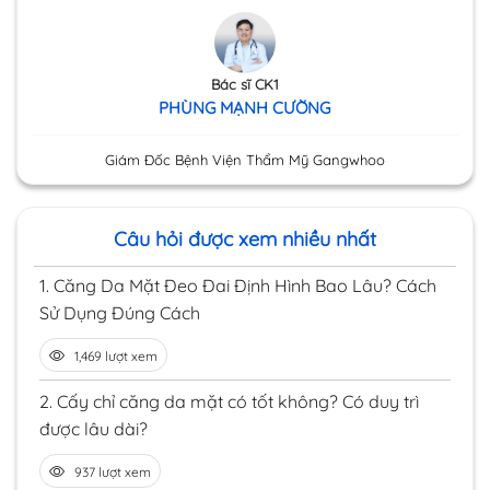
Bác sĩ CK1
PHÙNG MẠNH CƯỜNG
Giám Đốc Bệnh Viện Thẩm Mỹ Gangwhoo
Câu hỏi được xem nhiều nhất
1.
Căng Da Mặt Đeo Đai Định Hình Bao Lâu? Cách
Sử Dụng Đúng Cách
1,469 lượt xem
2.
Cấy chỉ căng da mặt có tốt không? Có duy trì
được lâu dài?
937 lượt xem