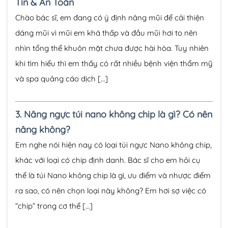
Tín & An Toàn
Chào bác sĩ, em đang có ý định nâng mũi để cải thiện
dáng mũi vì mũi em khá thấp và đầu mũi hơi to nên
nhìn tổng thể khuôn mặt chưa được hài hòa. Tuy nhiên
khi tìm hiểu thì em thấy có rất nhiều bệnh viện thẩm mỹ
và spa quảng cáo dịch […]
3.
Nâng ngực túi nano không chip là gì? Có nên
nâng không?
Em nghe nói hiện nay có loại túi ngực Nano không chip,
khác với loại có chip định danh. Bác sĩ cho em hỏi cụ
thể là túi Nano không chip là gì, ưu điểm và nhược điểm
ra sao, có nên chọn loại này không? Em hơi sợ việc có
“chip” trong cơ thể […]