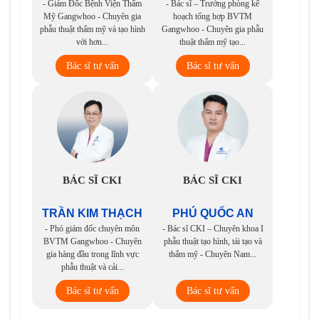
- Giám Đốc Bệnh Viện Thẩm
- Bác sĩ – Trưởng phòng kế
Mỹ Gangwhoo - Chuyên gia
hoạch tổng hợp BVTM
phẫu thuật thẩm mỹ và tạo hình
Gangwhoo - Chuyên gia phẫu
với hơn...
thuật thẩm mỹ tạo...
Bác sĩ tư vấn
Bác sĩ tư vấn
BÁC SĨ CKI
BÁC SĨ CKI
TRẦN KIM THẠCH
PHÚ QUỐC AN
- Phó giám đốc chuyên môn
- Bác sĩ CKI – Chuyên khoa I
BVTM Gangwhoo - Chuyên
phẫu thuật tạo hình, tái tạo và
gia hàng đầu trong lĩnh vực
thẩm mỹ - Chuyên Nam...
phẫu thuật và cải...
Bác sĩ tư vấn
Bác sĩ tư vấn