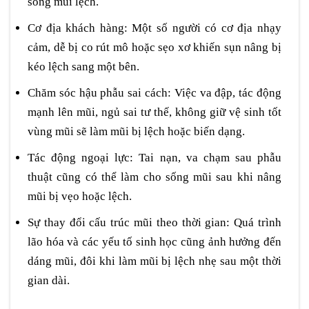
sống mũi lệch.
Cơ địa khách hàng: Một số người có cơ địa nhạy
cảm, dễ bị co rút mô hoặc sẹo xơ khiến sụn nâng bị
kéo lệch sang một bên.
Chăm sóc hậu phẫu sai cách: Việc va đập, tác động
mạnh lên mũi, ngủ sai tư thế, không giữ vệ sinh tốt
vùng mũi sẽ làm mũi bị lệch hoặc biến dạng.
Tác động ngoại lực: Tai nạn, va chạm sau phẫu
thuật cũng có thể làm cho sống mũi sau khi
nâng
mũi bị vẹo
hoặc lệch.
Sự thay đổi cấu trúc mũi theo thời gian: Quá trình
lão hóa và các yếu tố sinh học cũng ảnh hưởng đến
dáng mũi, đôi khi làm mũi bị lệch nhẹ sau một thời
gian dài.