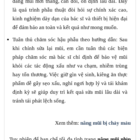
dáng mũi mới thẳng, cân đối, ổn định lâu dài. Đây
là quá trình phẫu thuật đòi hỏi sự chính xác cao,
kinh nghiệm dày dạn của bác sĩ và thiết bị hiện đại
để đảm bảo an toàn và kết quả như mong muốn.
Tuân thủ chăm sóc hậu phẫu theo hướng dẫn: Sau
khi chỉnh sửa lại mũi, em cần tuân thủ các biện
pháp chăm sóc mà bác sĩ chỉ định để bảo vệ mũi
khỏi các tác động xấu như va chạm, nhiễm trùng
hay tổn thương. Việc giữ gìn vệ sinh, kiêng ăn thực
phẩm dễ gây sẹo xấu, nghỉ ngơi hợp lý và tái khám
định kỳ sẽ giúp duy trì kết quả sửa mũi lâu dài và
tránh tái phát lệch sống.
Xem thêm:
nâng mũi bị chảy máu
Tuy nhiên để hạn chế tối đa tình trạng
nâng mũi nhìn