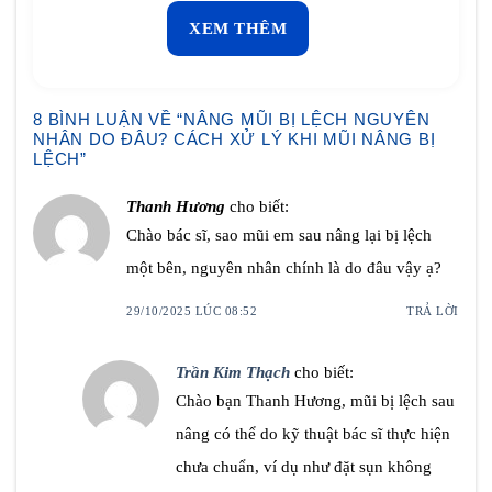
XEM THÊM
8 BÌNH LUẬN VỀ “
NÂNG MŨI BỊ LỆCH NGUYÊN
NHÂN DO ĐÂU? CÁCH XỬ LÝ KHI MŨI NÂNG BỊ
LỆCH
”
Thanh Hương
cho biết:
Chào bác sĩ, sao mũi em sau nâng lại bị lệch
một bên, nguyên nhân chính là do đâu vậy ạ?
29/10/2025 LÚC 08:52
TRẢ LỜI
Trần Kim Thạch
cho biết:
Chào bạn Thanh Hương, mũi bị lệch sau
nâng có thể do kỹ thuật bác sĩ thực hiện
chưa chuẩn, ví dụ như đặt sụn không