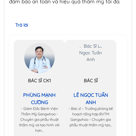
đảm bảo an toàn và hiệu quả thẩm mỹ tối đa.
Trả lời
BÁC SĨ CK1
BÁC SĨ
PHÙNG MẠNH
LÊ NGỌC TUẤN
CƯỜNG
ANH
- Giám Đốc Bệnh Viện
- Bác sĩ – Trưởng phòng kế
Thẩm Mỹ Gangwhoo -
hoạch tổng hợp BVTM
Chuyên gia phẫu thuật
Gangwhoo - Chuyên gia
thẩm mỹ và tạo hình với
phẫu thuật thẩm mỹ tạo...
hơn...