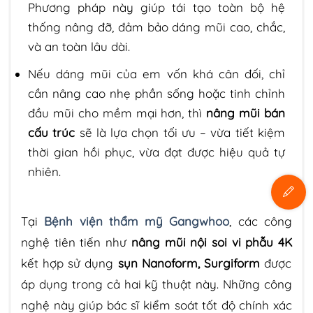
Phương pháp này giúp tái tạo toàn bộ hệ
thống nâng đỡ, đảm bảo dáng mũi cao, chắc,
và an toàn lâu dài.
Nếu dáng mũi của em vốn khá cân đối, chỉ
cần nâng cao nhẹ phần sống hoặc tinh chỉnh
đầu mũi cho mềm mại hơn, thì
nâng mũi bán
cấu trúc
sẽ là lựa chọn tối ưu – vừa tiết kiệm
thời gian hồi phục, vừa đạt được hiệu quả tự
nhiên.
Tại
Bệnh viện thẩm mỹ Gangwhoo
, các công
nghệ tiên tiến như
nâng mũi nội soi vi phẫu 4K
kết hợp sử dụng
sụn Nanoform, Surgiform
được
áp dụng trong cả hai kỹ thuật này. Những công
nghệ này giúp bác sĩ kiểm soát tốt độ chính xác