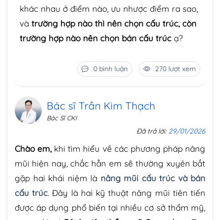
khác nhau ở điểm nào, ưu nhược điểm ra sao,
và
trường hợp nào thì nên chọn cấu trúc, còn
trường hợp nào nên chọn bán cấu trúc
ạ?
0 bình luận
270 lượt xem
Bác sĩ Trần Kim Thạch
Bác Sĩ CKI
Đã trả lời:
29/01/2026
Chào em,
khi tìm hiểu về các phương pháp nâng
mũi hiện nay, chắc hẳn em sẽ thường xuyên bắt
gặp hai khái niệm là
nâng mũi cấu trúc và bán
cấu trúc
. Đây là hai kỹ thuật nâng mũi tiên tiến
được áp dụng phổ biến tại nhiều cơ sở thẩm mỹ,