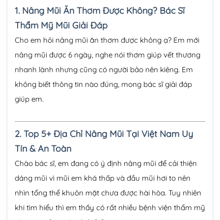
1.
Nâng Mũi Ăn Thơm Được Không? Bác Sĩ
Thẩm Mỹ Mũi Giải Đáp
Cho em hỏi nâng mũi ăn thơm được không ạ? Em mới
nâng mũi được 6 ngày, nghe nói thơm giúp vết thương
nhanh lành nhưng cũng có người bảo nên kiêng. Em
không biết thông tin nào đúng, mong bác sĩ giải đáp
giúp em.
2.
Top 5+ Địa Chỉ Nâng Mũi Tại Việt Nam Uy
Tín & An Toàn
Chào bác sĩ, em đang có ý định nâng mũi để cải thiện
dáng mũi vì mũi em khá thấp và đầu mũi hơi to nên
nhìn tổng thể khuôn mặt chưa được hài hòa. Tuy nhiên
khi tìm hiểu thì em thấy có rất nhiều bệnh viện thẩm mỹ