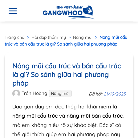
Trang chủ
>
Hỏi đáp thẩm mỹ
>
Nâng mũi
>
Nâng mũi cấu
trúc và bán cấu trúc là gì? So sánh giữa hai phương pháp
Nâng mũi cấu trúc và bán cấu trúc
là gì? So sánh giữa hai phương
pháp
Trần Hoàng
Nâng mũi
Đã hỏi:
21/10/2025
Dạo gần đây em đọc thấy hai khái niệm là
nâng mũi cấu trúc
và
nâng mũi bán cấu trúc
,
mà em không hiểu rõ sự khác biệt. Bác sĩ có
thể giải thích giúp em hai phương pháp này