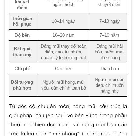
khuyết
ngắn, hếch
khuyết điểm
điểm
Thời gian
10–14 ngày
7–10 ngày
hồi phục
Độ bền
10–20 năm
7–10 năm
Dáng mũi thay đổi toàn
Dáng mũi hài
Kết quả
diện, cao, tự nhiên,
hòa, mềm mại,
thẩm mỹ
chuẩn tỷ lệ gương mặt
nhẹ nhàng
Chi phí
Cao hơn
Thấp hơn
Người mũi sẵn
Đối tượng
Người mũi hỏng, mũi
đẹp, chỉ muốn
phù hợp
yếu, cần chỉnh toàn bộ
nâng nhẹ
Từ góc độ chuyên môn, nâng mũi cấu trúc là
giải pháp “chuyên sâu” và bền vững trong phẫu
thuật mũi hiện đại, trong khi nâng mũi bán cấu
trúc là lựa chọn “nhẹ nhàng”, ít can thiệp nhưng