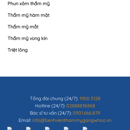
Phun xăm thẩm mỹ
Thẩm mỹ hàm mặt
Thẩm mỹ mắt
Thẩm mỹ vùng kín
Triệt lông
Tổng đài chung (24/7):
1900 5128
Hotline (24/7):
02888836868
Bác sĩ tư vấn (24/7):
0901.666.879
Email:
info@benhvienthammygangwhoo.vn