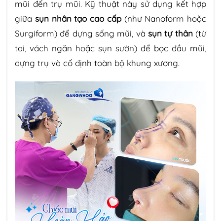
mũi đến trụ mũi. Kỹ thuật này sử dụng kết hợp
giữa
sụn nhân tạo cao cấp
(như Nanoform hoặc
Surgiform) để dựng sống mũi, và
sụn tự thân
(từ
tai, vách ngăn hoặc sụn sườn) để bọc đầu mũi,
dựng trụ và cố định toàn bộ khung xương.