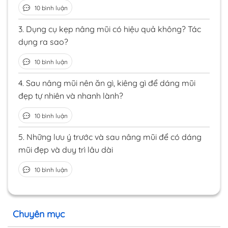
10 bình luận
3.
Dụng cụ kẹp nâng mũi có hiệu quả không? Tác
dụng ra sao?
10 bình luận
4.
Sau nâng mũi nên ăn gì, kiêng gì để dáng mũi
đẹp tự nhiên và nhanh lành?
10 bình luận
5.
Những lưu ý trước và sau nâng mũi để có dáng
mũi đẹp và duy trì lâu dài
10 bình luận
Chuyên mục