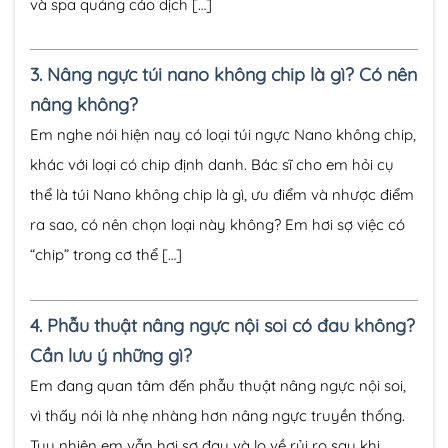
và spa quảng cáo dịch […]
3.
Nâng ngực túi nano không chip là gì? Có nên
nâng không?
Em nghe nói hiện nay có loại túi ngực Nano không chip,
khác với loại có chip định danh. Bác sĩ cho em hỏi cụ
thể là túi Nano không chip là gì, ưu điểm và nhược điểm
ra sao, có nên chọn loại này không? Em hơi sợ việc có
“chip” trong cơ thể […]
4.
Phẫu thuật nâng ngực nội soi có đau không?
Cần lưu ý những gì?
Em đang quan tâm đến phẫu thuật nâng ngực nội soi,
vì thấy nói là nhẹ nhàng hơn nâng ngực truyền thống.
Tuy nhiên em vẫn hơi sợ đau và lo về rủi ro sau khi