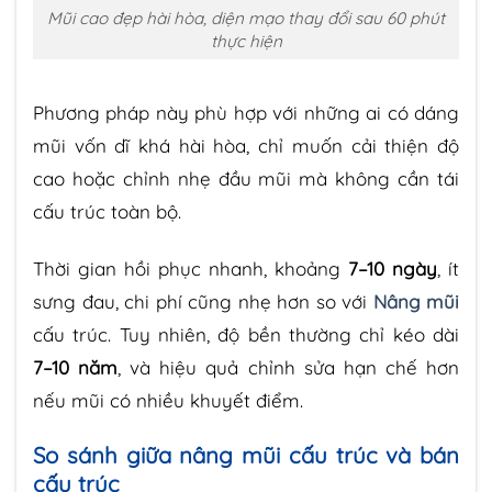
Mũi cao đẹp hài hòa, diện mạo thay đổi sau 60 phút
thực hiện
Phương pháp này phù hợp với những ai có dáng
mũi vốn dĩ khá hài hòa, chỉ muốn cải thiện độ
cao hoặc chỉnh nhẹ đầu mũi mà không cần tái
cấu trúc toàn bộ.
Thời gian hồi phục nhanh, khoảng
7–10 ngày
, ít
sưng đau, chi phí cũng nhẹ hơn so với
Nâng mũi
cấu trúc. Tuy nhiên, độ bền thường chỉ kéo dài
7–10 năm
, và hiệu quả chỉnh sửa hạn chế hơn
nếu mũi có nhiều khuyết điểm.
So sánh giữa nâng mũi cấu trúc và bán
cấu trúc