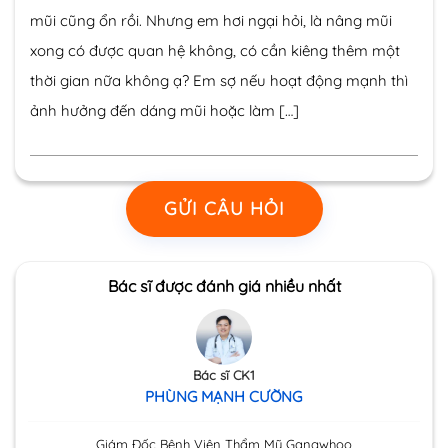
mũi cũng ổn rồi. Nhưng em hơi ngại hỏi, là nâng mũi
xong có được quan hệ không, có cần kiêng thêm một
thời gian nữa không ạ? Em sợ nếu hoạt động mạnh thì
ảnh hưởng đến dáng mũi hoặc làm […]
GỬI CÂU HỎI
Bác sĩ được đánh giá nhiều nhất
Bác sĩ CK1
PHÙNG MẠNH CƯỜNG
Giám Đốc Bệnh Viện Thẩm Mỹ Gangwhoo