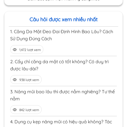
Câu hỏi được xem nhiều nhất
1.
Căng Da Mặt Đeo Đai Định Hình Bao Lâu? Cách
Sử Dụng Đúng Cách
1,472 lượt xem
2.
Cấy chỉ căng da mặt có tốt không? Có duy trì
được lâu dài?
938 lượt xem
3.
Nâng mũi bao lâu thì được nằm nghiêng? Tư thế
nằm
842 lượt xem
4.
Dụng cụ kẹp nâng mũi có hiệu quả không? Tác