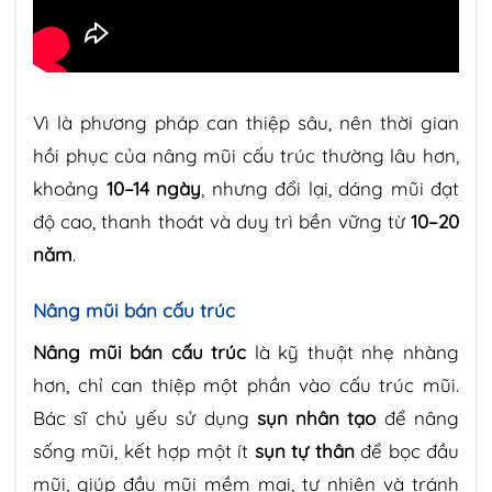
Vì là phương pháp can thiệp sâu, nên thời gian
hồi phục của nâng mũi cấu trúc thường lâu hơn,
khoảng
10–14 ngày
, nhưng đổi lại, dáng mũi đạt
độ cao, thanh thoát và duy trì bền vững từ
10–20
năm
.
Nâng mũi bán cấu trúc
Nâng mũi bán cấu trúc
là kỹ thuật nhẹ nhàng
hơn, chỉ can thiệp một phần vào cấu trúc mũi.
Bác sĩ chủ yếu sử dụng
sụn nhân tạo
để nâng
sống mũi, kết hợp một ít
sụn tự thân
để bọc đầu
mũi, giúp đầu mũi mềm mại, tự nhiên và tránh