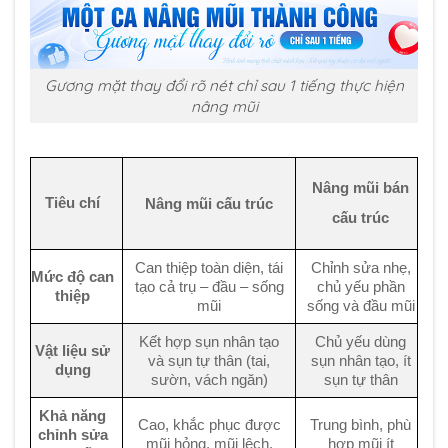
Gương mặt thay đổi rõ nét chỉ sau 1 tiếng thực hiện
nâng mũi
Nâng mũi bán
Tiêu chí
Nâng mũi cấu trúc
cấu trúc
Can thiệp toàn diện, tái
Chỉnh sửa nhẹ,
Mức độ can
tạo cả trụ – đầu – sống
chủ yếu phần
thiệp
mũi
sống và đầu mũi
Kết hợp sụn nhân tạo
Chủ yếu dùng
Vật liệu sử
và sụn tự thân (tai,
sụn nhân tạo, ít
dụng
sườn, vách ngăn)
sụn tự thân
Khả năng
Cao, khắc phục được
Trung bình, phù
chỉnh sửa
mũi hỏng, mũi lệch,
hợp mũi ít