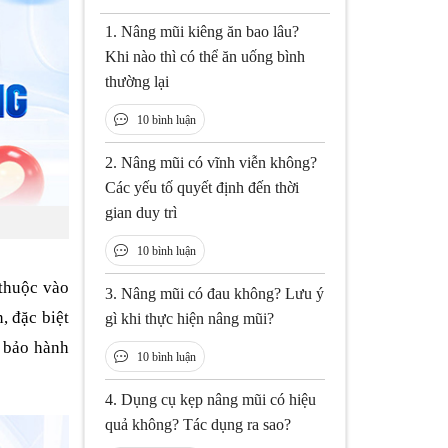
1.
Nâng mũi kiêng ăn bao lâu?
Khi nào thì có thể ăn uống bình
thường lại
10 bình luận
2.
Nâng mũi có vĩnh viễn không?
Các yếu tố quyết định đến thời
gian duy trì
10 bình luận
 thuộc vào
3.
Nâng mũi có đau không? Lưu ý
n, đặc biệt
gì khi thực hiện nâng mũi?
t bảo hành
10 bình luận
4.
Dụng cụ kẹp nâng mũi có hiệu
quả không? Tác dụng ra sao?