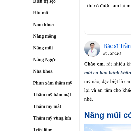
Điều trị sẹo
thì có được làm lại 
Hút mỡ
Nam khoa
Nâng mông
Bác sĩ Trầ
Nâng mũi
Bác Sĩ CKI
Nâng Ngực
Chào em,
rất nhiều 
Nha khoa
mũi có bảo hành khô
mỹ nào, đặc biệt là ca
Phun xăm thẩm mỹ
lợi và an tâm cho khá
Thẩm mỹ hàm mặt
nhé.
Thẩm mỹ mắt
Nâng mũi c
Thẩm mỹ vùng kín
Triệt lông