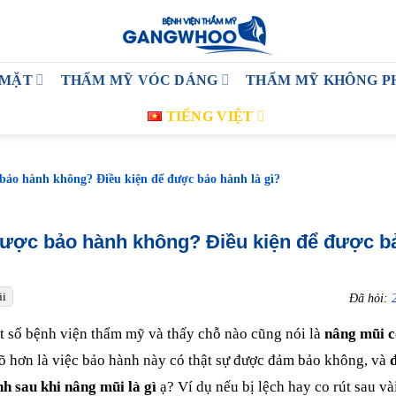
 MẶT
THẨM MỸ VÓC DÁNG
THẨM MỸ KHÔNG P
TIẾNG VIỆT
bảo hành không? Điều kiện để được bảo hành là gì?
ược bảo hành không? Điều kiện để được b
ũi
Đã hỏi:
 số bệnh viện thẩm mỹ và thấy chỗ nào cũng nói là
nâng mũi c
õ hơn là việc bảo hành này có thật sự được đảm bảo không, và
h sau khi nâng mũi là gì
ạ? Ví dụ nếu bị lệch hay co rút sau và