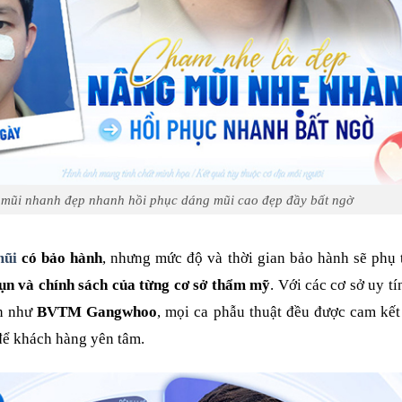
mũi nhanh đẹp nhanh hồi phục dáng mũi cao đẹp đầy bất ngờ
mũi
có bảo hành
, nhưng mức độ và thời gian bảo hành sẽ phụ
sụn và chính sách của từng cơ sở thẩm mỹ
. Với các cơ sở uy tí
ẩn như
BVTM Gangwhoo
, mọi ca phẫu thuật đều được cam kế
để khách hàng yên tâm.