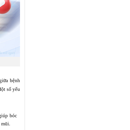
giữa bệnh
Một số yếu
iúp bóc
 mũi.