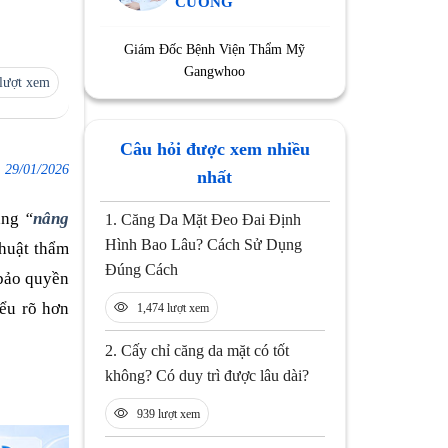
CƯỜNG
Giám Đốc Bệnh Viện Thẩm Mỹ
Gangwhoo
lượt xem
Câu hỏi được xem nhiều
:
29/01/2026
nhất
rằng
“
nâng
1.
Căng Da Mặt Đeo Đai Định
Hình Bao Lâu? Cách Sử Dụng
thuật thẩm
Đúng Cách
 bảo quyền
iểu rõ hơn
1,474 lượt xem
2.
Cấy chỉ căng da mặt có tốt
không? Có duy trì được lâu dài?
939 lượt xem