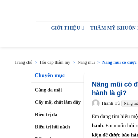
GIỚI THIỆU
THẨM MỸ KHUÔN
Trang chủ
>
Hỏi đáp thẩm mỹ
>
Nâng mũi
>
Nâng mũi có được 
Chuyên mục
Nâng mũi có đ
Căng da mặt
hành là gì?
Cấy mỡ, chất làm đầy
Thanh Tú
Nâng m
Điều trị da
Em đang tìm hiểu một
hành
. Em muốn hỏi r
Điều trị hôi nách
kiện để được bảo hàn