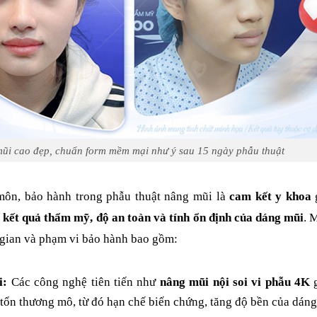
ũi cao đẹp, chuẩn form mềm mại như ý sau 15 ngày phẫu thuật
ôn, bảo hành trong phẫu thuật nâng mũi là
cam kết y khoa
ề
kết quả thẩm mỹ, độ an toàn và tính ổn định của dáng mũi
. 
 gian và phạm vi bảo hành bao gồm:
i:
Các công nghệ tiên tiến như
nâng mũi nội soi vi phẫu 4K
g
 tổn thương mô, từ đó hạn chế biến chứng, tăng độ bền của dáng