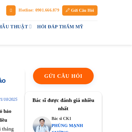
Hotline: 0901.666.879
Gửi Câu Hỏi
HẪU THUẬT
HỎI ĐÁP THẨM MỸ
GỬI CÂU HỎI
ảo
21/10/2025
Bác sĩ được đánh giá nhiều
nhất
ó bảo
Bác sĩ CK1
điều
PHÙNG MẠNH
i tháng