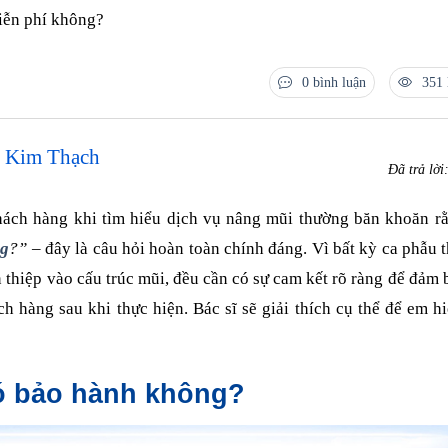
miễn phí không?
0 bình luận
351 
n Kim Thạch
Đã trả lời
khách hàng khi tìm hiểu dịch vụ nâng mũi thường băn khoăn 
ng
?”
– đây là câu hỏi hoàn toàn chính đáng. Vì bất kỳ ca phẫu 
n thiệp vào cấu trúc mũi, đều cần có sự cam kết rõ ràng để đảm
ch hàng sau khi thực hiện. Bác sĩ sẽ giải thích cụ thể để em h
ó bảo hành không?