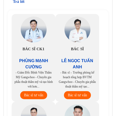
Trả lời
BÁC SĨ CK1
BÁC SĨ
PHÙNG MẠNH
LÊ NGỌC TUẤN
CƯỜNG
ANH
- Giám Đốc Bệnh Viện Thẩm
- Bác sĩ – Trưởng phòng kế
Mỹ Gangwhoo - Chuyên gia
hoạch tổng hợp BVTM
phẫu thuật thẩm mỹ và tạo hình
Gangwhoo - Chuyên gia phẫu
với hơn...
thuật thẩm mỹ tạo...
Bác sĩ tư vấn
Bác sĩ tư vấn