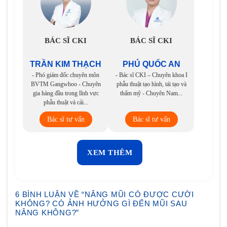
BÁC SĨ CKI
BÁC SĨ CKI
TRẦN KIM THẠCH
PHÚ QUỐC AN
- Phó giám đốc chuyên môn
- Bác sĩ CKI – Chuyên khoa I
BVTM Gangwhoo - Chuyên
phẫu thuật tạo hình, tái tạo và
gia hàng đầu trong lĩnh vực
thẩm mỹ - Chuyên Nam...
phẫu thuật và cải...
Bác sĩ tư vấn
Bác sĩ tư vấn
XEM THÊM
6 BÌNH LUẬN VỀ “
NÂNG MŨI CÓ ĐƯỢC CƯỜI
KHÔNG? CÓ ẢNH HƯỞNG GÌ ĐẾN MŨI SAU
NÂNG KHÔNG?
”