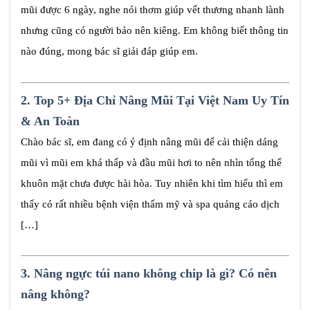
mũi được 6 ngày, nghe nói thơm giúp vết thương nhanh lành
nhưng cũng có người bảo nên kiêng. Em không biết thông tin
nào đúng, mong bác sĩ giải đáp giúp em.
2.
Top 5+ Địa Chỉ Nâng Mũi Tại Việt Nam Uy Tín
& An Toàn
Chào bác sĩ, em đang có ý định nâng mũi để cải thiện dáng
mũi vì mũi em khá thấp và đầu mũi hơi to nên nhìn tổng thể
khuôn mặt chưa được hài hòa. Tuy nhiên khi tìm hiểu thì em
thấy có rất nhiều bệnh viện thẩm mỹ và spa quảng cáo dịch
[…]
3.
Nâng ngực túi nano không chip là gì? Có nên
nâng không?