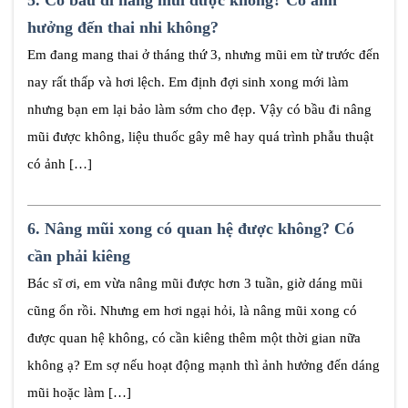
5.
Có bầu đi nâng mũi được không? Có ảnh
hưởng đến thai nhi không?
Em đang mang thai ở tháng thứ 3, nhưng mũi em từ trước đến
nay rất thấp và hơi lệch. Em định đợi sinh xong mới làm
nhưng bạn em lại bảo làm sớm cho đẹp. Vậy có bầu đi nâng
mũi được không, liệu thuốc gây mê hay quá trình phẫu thuật
có ảnh […]
6.
Nâng mũi xong có quan hệ được không? Có
cần phải kiêng
Bác sĩ ơi, em vừa nâng mũi được hơn 3 tuần, giờ dáng mũi
cũng ổn rồi. Nhưng em hơi ngại hỏi, là nâng mũi xong có
được quan hệ không, có cần kiêng thêm một thời gian nữa
không ạ? Em sợ nếu hoạt động mạnh thì ảnh hưởng đến dáng
mũi hoặc làm […]