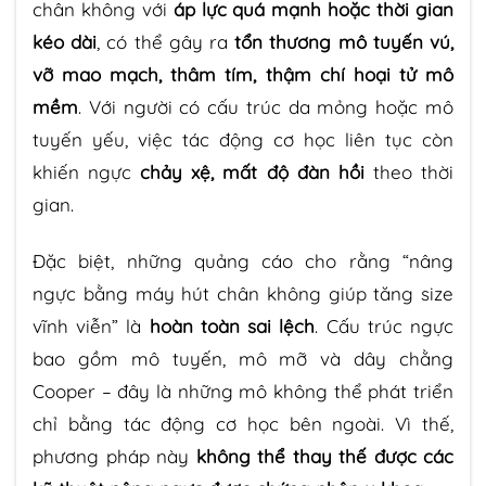
chân không với
áp lực quá mạnh hoặc thời gian
kéo dài
, có thể gây ra
tổn thương mô tuyến vú,
vỡ mao mạch, thâm tím, thậm chí hoại tử mô
mềm
. Với người có cấu trúc da mỏng hoặc mô
tuyến yếu, việc tác động cơ học liên tục còn
khiến ngực
chảy xệ, mất độ đàn hồi
theo thời
gian.
Đặc biệt, những quảng cáo cho rằng “nâng
ngực bằng máy hút chân không giúp tăng size
vĩnh viễn” là
hoàn toàn sai lệch
. Cấu trúc ngực
bao gồm mô tuyến, mô mỡ và dây chằng
Cooper – đây là những mô không thể phát triển
chỉ bằng tác động cơ học bên ngoài. Vì thế,
phương pháp này
không thể thay thế được các