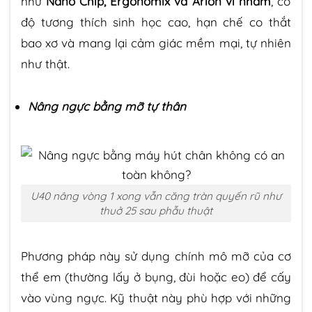
như
Nano Chip, Ergonomix và Arion vi nhám
, có
độ tương thích sinh học cao, hạn chế co thắt
bao xơ và mang lại cảm giác mềm mại, tự nhiên
như thật.
Nâng ngực bằng mỡ tự thân
U40 nâng vòng 1 xong vẫn căng tràn quyến rũ như
thuở 25 sau phẫu thuật
Phương pháp này sử dụng chính mô mỡ của cơ
thể em (thường lấy ở bụng, đùi hoặc eo) để cấy
vào vùng ngực. Kỹ thuật này phù hợp với những