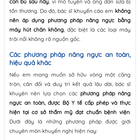
con bú sau này
, vì mô tuyến và ống dẫn sữa bị
tổn thương. Do đó, bác sĩ khuyến cáo em
không
nên áp dụng phương pháp nâng ngực bằng
máy hút chân không
, đặc biệt là các loại máy
trôi nổi không rõ nguồn gốc.
Các phương pháp nâng ngực an toàn,
hiệu quả khác
Nếu em mong muốn sở hữu vòng một căng
tròn, cân đối và duy trì kết quả lâu dài, bác sĩ
khuyên nên lựa chọn các
phương pháp nâng
ngực an toàn, được Bộ Y tế cấp phép và thực
hiện tại cơ sở thẩm mỹ đạt chuẩn bệnh viện
.
Dưới đây là những phương pháp được giới
chuyên môn khuyến nghị hiện nay: