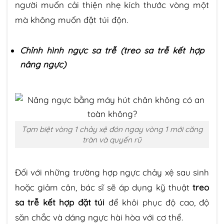
người muốn cải thiện nhẹ kích thước vòng một
mà không muốn đặt túi độn.
Chỉnh hình ngực sa trễ (treo sa trễ kết hợp
nâng ngực)
Tạm biệt vòng 1 chảy xệ đón ngay vòng 1 mới căng
tràn và quyến rũ
Đối với những trường hợp ngực chảy xệ sau sinh
hoặc giảm cân, bác sĩ sẽ áp dụng kỹ thuật
treo
sa trễ kết hợp đặt túi
để khôi phục độ cao, độ
săn chắc và dáng ngực hài hòa với cơ thể.