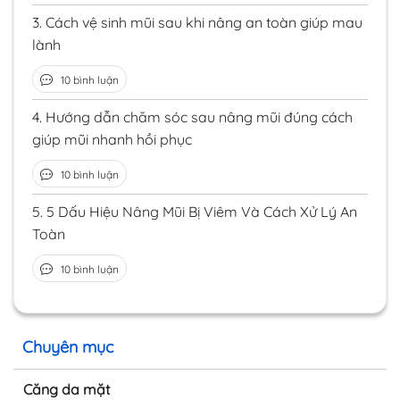
3.
Cách vệ sinh mũi sau khi nâng an toàn giúp mau
lành
10 bình luận
4.
Hướng dẫn chăm sóc sau nâng mũi đúng cách
giúp mũi nhanh hồi phục
10 bình luận
5.
5 Dấu Hiệu Nâng Mũi Bị Viêm Và Cách Xử Lý An
Toàn
10 bình luận
Chuyên mục
Căng da mặt