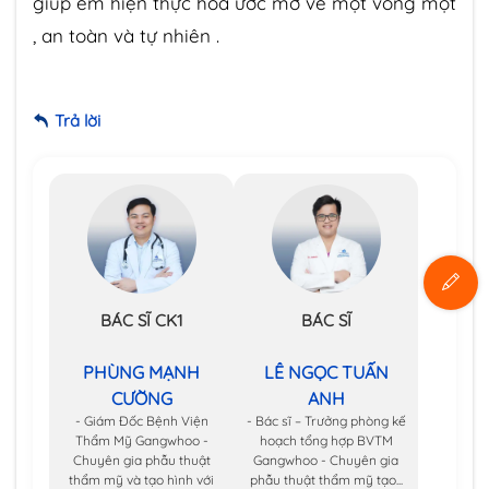
giúp em hiện thực hóa ước mơ về một vòng một
, an toàn và tự nhiên .
Trả lời
BÁC SĨ CK1
BÁC SĨ
PHÙNG MẠNH
LÊ NGỌC TUẤN
CƯỜNG
ANH
- Giám Đốc Bệnh Viện
- Bác sĩ – Trưởng phòng kế
Thẩm Mỹ Gangwhoo -
hoạch tổng hợp BVTM
Chuyên gia phẫu thuật
Gangwhoo - Chuyên gia
thẩm mỹ và tạo hình với
phẫu thuật thẩm mỹ tạo...