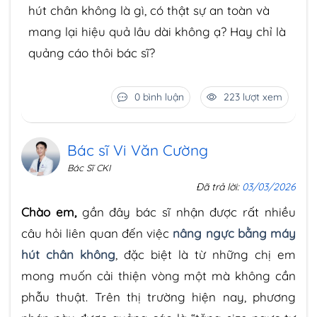
hút chân không là gì, có thật sự an toàn và
mang lại hiệu quả lâu dài không ạ? Hay chỉ là
quảng cáo thôi bác sĩ?
0 bình luận
223 lượt xem
Bác sĩ Vi Văn Cường
Bác Sĩ CKI
Đã trả lời:
03/03/2026
Chào em,
gần đây bác sĩ nhận được rất nhiều
câu hỏi liên quan đến việc
nâng ngực bằng máy
hút chân không
, đặc biệt là từ những chị em
mong muốn cải thiện vòng một mà không cần
phẫu thuật. Trên thị trường hiện nay, phương