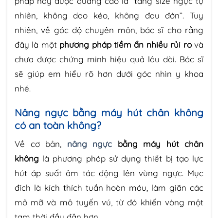
pháp này được quảng cáo là “tăng size ngực tự
nhiên, không dao kéo, không đau đớn”. Tuy
nhiên, về góc độ chuyên môn, bác sĩ cho rằng
đây là một
phương pháp tiềm ẩn nhiều rủi ro
và
chưa được chứng minh hiệu quả lâu dài. Bác sĩ
sẽ giúp em hiểu rõ hơn dưới góc nhìn y khoa
nhé.
Nâng ngực bằng máy hút chân không
có an toàn không?
Về cơ bản,
nâng ngực
bằng máy hút chân
không
là phương pháp sử dụng thiết bị tạo lực
hút áp suất âm tác động lên vùng ngực. Mục
đích là kích thích tuần hoàn máu, làm giãn các
mô mỡ và mô tuyến vú, từ đó khiến vòng một
tạm thời đầy đặn hơn.