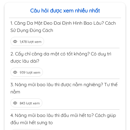
Câu hỏi được xem nhiều nhất
1.
Căng Da Mặt Đeo Đai Định Hình Bao Lâu? Cách
Sử Dụng Đúng Cách
1,478 lượt xem
2.
Cấy chỉ căng da mặt có tốt không? Có duy trì
được lâu dài?
939 lượt xem
3.
Nâng mũi bao lâu thì được nằm nghiêng? Tư thế
nằm
843 lượt xem
4.
Nâng mũi bao lâu thì đầu mũi hết to? Cách giúp
đầu mũi hết sưng to