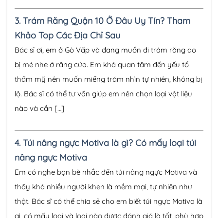
3.
Trám Răng Quận 10 Ở Đâu Uy Tín? Tham
Khảo Top Các Địa Chỉ Sau
Bác sĩ ơi, em ở Gò Vấp và đang muốn đi trám răng do
bị mẻ nhẹ ở răng cửa. Em khá quan tâm đến yếu tố
thẩm mỹ nên muốn miếng trám nhìn tự nhiên, không bị
lộ. Bác sĩ có thể tư vấn giúp em nên chọn loại vật liệu
nào và cần […]
4.
Túi nâng ngực Motiva là gì? Có mấy loại túi
nâng ngực Motiva
Em có nghe bạn bè nhắc đến túi nâng ngực Motiva và
thấy khá nhiều người khen là mềm mại, tự nhiên như
thật. Bác sĩ có thể chia sẻ cho em biết túi ngực Motiva là
gì, có mấy loại và loại nào được đánh giá là tốt, phù hợp