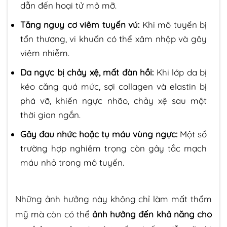
dẫn đến hoại tử mô mỡ.
Tăng nguy cơ viêm tuyến vú:
Khi mô tuyến bị
tổn thương, vi khuẩn có thể xâm nhập và gây
viêm nhiễm.
Da ngực bị chảy xệ, mất đàn hồi:
Khi lớp da bị
kéo căng quá mức, sợi collagen và elastin bị
phá vỡ, khiến ngực nhão, chảy xệ sau một
thời gian ngắn.
Gây đau nhức hoặc tụ máu vùng ngực:
Một số
trường hợp nghiêm trọng còn gây tắc mạch
máu nhỏ trong mô tuyến.
Những ảnh hưởng này không chỉ làm mất thẩm
mỹ mà còn có thể
ảnh hưởng đến khả năng cho