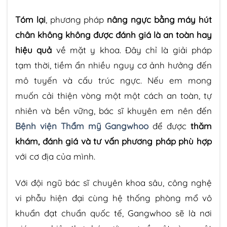
Tóm lại
, phương pháp
nâng ngực bằng máy hút
chân không
không được đánh giá là an toàn hay
hiệu quả
về mặt y khoa. Đây chỉ là giải pháp
tạm thời, tiềm ẩn nhiều nguy cơ ảnh hưởng đến
mô tuyến và cấu trúc ngực. Nếu em mong
muốn cải thiện vòng một một cách an toàn, tự
nhiên và bền vững, bác sĩ khuyên em nên đến
Bệnh viện Thẩm mỹ Gangwhoo
để được
thăm
khám, đánh giá và tư vấn phương pháp phù hợp
với cơ địa của mình.
Với đội ngũ bác sĩ chuyên khoa sâu, công nghệ
vi phẫu hiện đại cùng hệ thống phòng mổ vô
khuẩn đạt chuẩn quốc tế, Gangwhoo sẽ là nơi