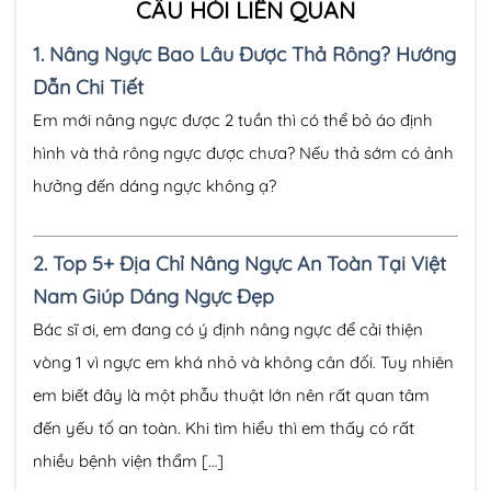
CÂU HỎI LIÊN QUAN
1.
Nâng Ngực Bao Lâu Được Thả Rông? Hướng
Dẫn Chi Tiết
Em mới nâng ngực được 2 tuần thì có thể bỏ áo định
hình và thả rông ngực được chưa? Nếu thả sớm có ảnh
hưởng đến dáng ngực không ạ?
2.
Top 5+ Địa Chỉ Nâng Ngực An Toàn Tại Việt
Nam Giúp Dáng Ngực Đẹp
Bác sĩ ơi, em đang có ý định nâng ngực để cải thiện
vòng 1 vì ngực em khá nhỏ và không cân đối. Tuy nhiên
em biết đây là một phẫu thuật lớn nên rất quan tâm
đến yếu tố an toàn. Khi tìm hiểu thì em thấy có rất
nhiều bệnh viện thẩm […]