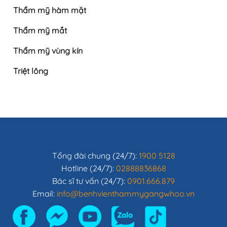
Thẩm mỹ hàm mặt
Thẩm mỹ mắt
Thẩm mỹ vùng kín
Triệt lông
Tổng đài chung (24/7):
1900 5128
Hotline (24/7):
02888836868
Bác sĩ tư vấn (24/7):
0901.666.879
Email:
info@benhvienthammygangwhoo.vn