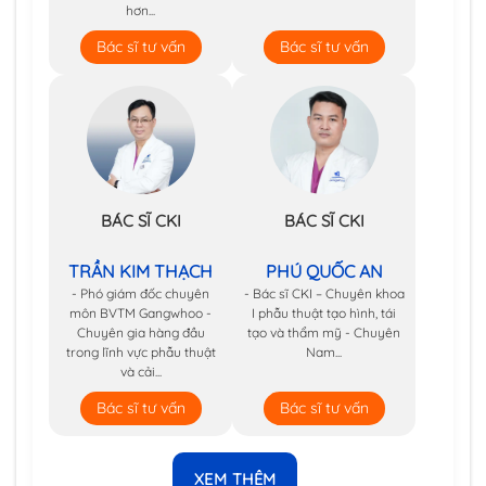
hơn...
Bác sĩ tư vấn
Bác sĩ tư vấn
BÁC SĨ CKI
BÁC SĨ CKI
TRẦN KIM THẠCH
PHÚ QUỐC AN
- Phó giám đốc chuyên
- Bác sĩ CKI – Chuyên khoa
môn BVTM Gangwhoo -
I phẫu thuật tạo hình, tái
Chuyên gia hàng đầu
tạo và thẩm mỹ - Chuyên
trong lĩnh vực phẫu thuật
Nam...
và cải...
Bác sĩ tư vấn
Bác sĩ tư vấn
XEM THÊM