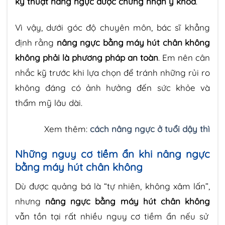
kỹ thuật nâng ngực được chứng nhận y khoa
.
Vì vậy, dưới góc độ chuyên môn, bác sĩ khẳng
định rằng
nâng ngực bằng máy hút chân không
không phải là phương pháp an toàn
. Em nên cân
nhắc kỹ trước khi lựa chọn để tránh những rủi ro
không đáng có ảnh hưởng đến sức khỏe và
thẩm mỹ lâu dài.
Xem thêm:
cách nâng ngực ở tuổi dậy thì
Những nguy cơ tiềm ẩn khi nâng ngực
bằng máy hút chân không
Dù được quảng bá là “tự nhiên, không xâm lấn”,
nhưng
nâng ngực bằng máy hút chân không
vẫn tồn tại rất nhiều nguy cơ tiềm ẩn nếu sử