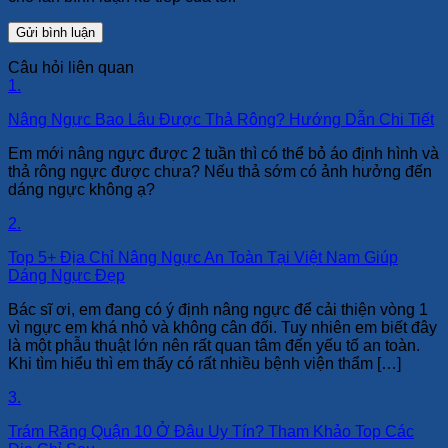
Câu hỏi liên quan
1.
Nâng Ngực Bao Lâu Được Thả Rông? Hướng Dẫn Chi Tiết
Em mới nâng ngực được 2 tuần thì có thể bỏ áo định hình và
thả rông ngực được chưa? Nếu thả sớm có ảnh hưởng đến
dáng ngực không ạ?
2.
Top 5+ Địa Chỉ Nâng Ngực An Toàn Tại Việt Nam Giúp
Dáng Ngực Đẹp
Bác sĩ ơi, em đang có ý định nâng ngực để cải thiện vòng 1
vì ngực em khá nhỏ và không cân đối. Tuy nhiên em biết đây
là một phẫu thuật lớn nên rất quan tâm đến yếu tố an toàn.
Khi tìm hiểu thì em thấy có rất nhiều bệnh viện thẩm […]
3.
Trám Răng Quận 10 Ở Đâu Uy Tín? Tham Khảo Top Các