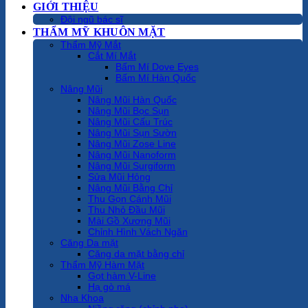
GIỚI THIỆU
Đội ngũ bác sĩ
THẨM MỸ KHUÔN MẶT
Thẩm Mỹ Mắt
Cắt Mí Mắt
Bấm Mí Dove Eyes
Bấm Mí Hàn Quốc
Nâng Mũi
Nâng Mũi Hàn Quốc
Nâng Mũi Bọc Sụn
Nâng Mũi Cấu Trúc
Nâng Mũi Sụn Sườn
Nâng Mũi Zose Line
Nâng Mũi Nanoform
Nâng Mũi Surgiform
Sửa Mũi Hỏng
Nâng Mũi Bằng Chỉ
Thu Gọn Cánh Mũi
Thu Nhỏ Đầu Mũi
Mài Gồ Xương Mũi
Chỉnh Hình Vách Ngăn
Căng Da mặt
Căng da mặt bằng chỉ
Thẩm Mỹ Hàm Mặt
Gọt hàm V-Line
Hạ gò má
Nha Khoa