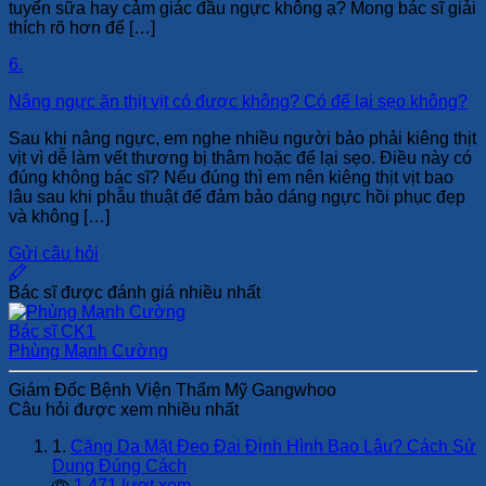
tuyến sữa hay cảm giác đầu ngực không ạ? Mong bác sĩ giải
thích rõ hơn để […]
6.
Nâng ngực ăn thịt vịt có được không? Có để lại sẹo không?
Sau khi nâng ngực, em nghe nhiều người bảo phải kiêng thịt
vịt vì dễ làm vết thương bị thâm hoặc để lại sẹo. Điều này có
đúng không bác sĩ? Nếu đúng thì em nên kiêng thịt vịt bao
lâu sau khi phẫu thuật để đảm bảo dáng ngực hồi phục đẹp
và không […]
Gửi câu hỏi
Bác sĩ được đánh giá nhiều nhất
Bác sĩ CK1
Phùng Mạnh Cường
Giám Đốc Bệnh Viện Thẩm Mỹ Gangwhoo
Câu hỏi được xem nhiều nhất
1.
Căng Da Mặt Đeo Đai Định Hình Bao Lâu? Cách Sử
Dụng Đúng Cách
1,471 lượt xem