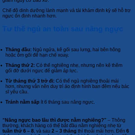
giảm nguy cơ bao xơ.
Chế độ dinh dưỡng lành mạnh và tái khám định kỳ sẽ hỗ trợ
ngực ổn định nhanh hơn.
Tư thế ngủ an toàn sau nâng ngực
Tháng đầu:
Ngủ ngửa, kê gối sau lưng, hai bên hông
hoặc ôm gối để hạn chế xoay.
Tháng thứ 2:
Có thể nghiêng nhẹ, nhưng nên kê thêm
gối đỡ dưới ngực để giảm áp lực.
Từ tháng thứ 3 trở đi:
Có thể ngủ nghiêng thoải mái
hơn, nhưng vẫn nên duy trì áo định hình ban đêm nếu bác
sĩ yêu cầu.
Tránh nằm sấp
ít 6 tháng sau nâng ngực.
“Nâng ngực bao lâu thì được nằm nghiêng?”
– Thông
thường, khách hàng có thể bắt đầu nằm nghiêng nhẹ từ
tuần thứ 6 – 8
, và sau
2 – 3 tháng
thì thoải mái hơn. Đến
6