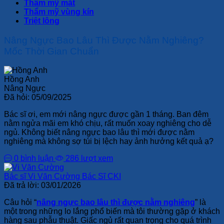
Thẩm mỹ mắt
Thẩm mỹ vùng kín
Triệt lông
Nâng Ngực Bao Lâu Thì Được Nằm Nghiêng?
Mốc Thời Gian Chuẩn
Hồng Anh
Nâng Ngực
Đã hỏi:
05/09/2025
Bác sĩ ơi, em mới nâng ngực được gần 1 tháng. Ban đêm
nằm ngửa mãi em khó chịu, rất muốn xoay nghiêng cho dễ
ngủ. Không biết nâng ngực bao lâu thì mới được nằm
nghiêng mà không sợ túi bị lệch hay ảnh hưởng kết quả ạ?
0 bình luận
286 lượt xem
Bác sĩ Vi Văn Cường
Bác Sĩ CKI
Đã trả lời:
03/01/2026
Câu hỏi “
nâng ngực bao lâu thì được nằm nghiêng
” là
một trong những lo lắng phổ biến mà tôi thường gặp ở khách
hàng sau phẫu thuật. Giấc ngủ rất quan trọng cho quá trình