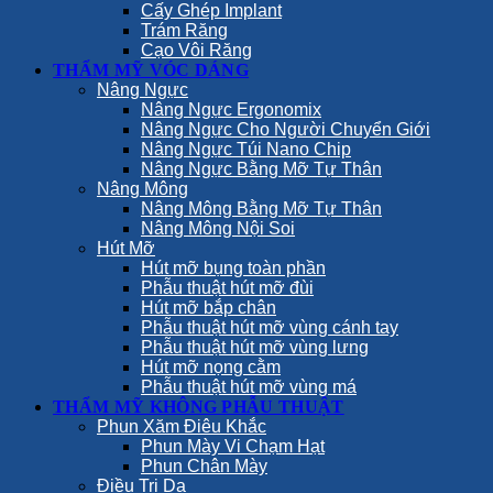
Cấy Ghép Implant
Trám Răng
Cạo Vôi Răng
THẨM MỸ VÓC DÁNG
Nâng Ngực
Nâng Ngực Ergonomix
Nâng Ngực Cho Người Chuyển Giới
Nâng Ngực Túi Nano Chip
Nâng Ngực Bằng Mỡ Tự Thân
Nâng Mông
Nâng Mông Bằng Mỡ Tự Thân
Nâng Mông Nội Soi
Hút Mỡ
Hút mỡ bụng toàn phần
Phẫu thuật hút mỡ đùi
Hút mỡ bắp chân
Phẫu thuật hút mỡ vùng cánh tay
Phẫu thuật hút mỡ vùng lưng
Hút mỡ nọng cằm
Phẫu thuật hút mỡ vùng má
THẨM MỸ KHÔNG PHẪU THUẬT
Phun Xăm Điêu Khắc
Phun Mày Vi Chạm Hạt
Phun Chân Mày
Điều Trị Da