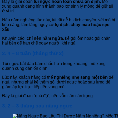
Đây là giai đoạn
túi ngực hoàn toàn chưa ổn định
. Mô
xung quanh đang hình thành bao xơ sinh lý mỏng để giữ túi
ở vị trí.
Nếu nằm nghiêng lúc này, túi rất dễ bị dịch chuyển, vết mổ bị
kéo căng, làm tăng nguy cơ
tụ dịch, chảy máu hoặc sẹo
xấu
.
Khuyến cáo:
chỉ nên nằm ngửa
, kê gối ôm hoặc gối chặn
hai bên để hạn chế xoay người khi ngủ.
2. 4 – 8 tuần (tháng thứ 2)
Túi ngực bắt đầu bám chắc hơn trong khoang, mô xung
quanh cũng dần ổn định.
Lúc này, khách hàng có thể
nghiêng nhẹ sang một bên
để
ngủ, nhưng phải kê thêm gối dưới ngực hoặc sau lưng để
giảm áp lực trực tiếp lên vùng mổ.
Đây là giai đoạn “quá độ”, nên vẫn cần cẩn trọng.
3. 2 – 3 tháng sau nâng ngực