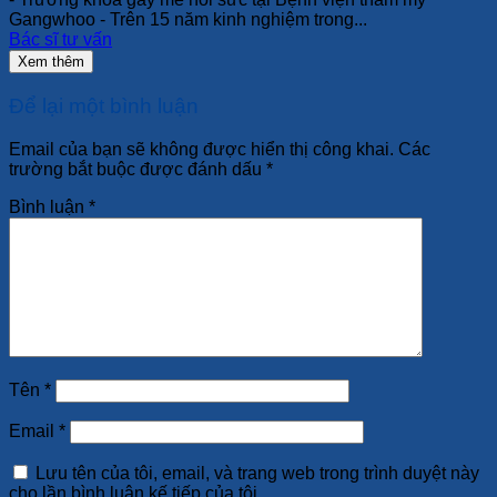
Gangwhoo - Trên 15 năm kinh nghiệm trong...
Bác sĩ tư vấn
Xem thêm
Để lại một bình luận
Email của bạn sẽ không được hiển thị công khai.
Các
trường bắt buộc được đánh dấu
*
Bình luận
*
Tên
*
Email
*
Lưu tên của tôi, email, và trang web trong trình duyệt này
cho lần bình luận kế tiếp của tôi.