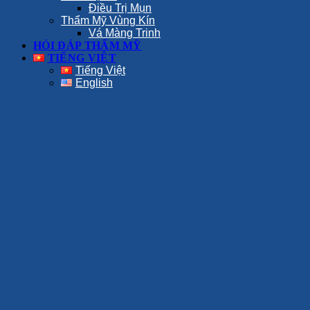
Điều Trị Mụn
Thẩm Mỹ Vùng Kín
Vá Màng Trinh
HỎI ĐÁP THẨM MỸ
TIẾNG VIỆT
Tiếng Việt
English