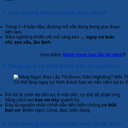
2. Ảnh hưởng đến quá trình lành vết mổ
Trong 2–4 tuần đầu, đường mổ vẫn đang trong giai đoạn
liền sẹo.
Nằm nghiêng khiến vết mổ căng kéo →
nguy cơ toác
chỉ, sẹo xấu, lâu lành
.
Xem thêm:
Nâng ngực bao lâu thì mềm
?
3. Tăng nguy cơ hình thành bao xơ quanh túi
Có thể tăng nguy cơ hình thành bao xơ nếu nằm sai tư t
Khi túi bị chèn ép liên tục ở một bên, cơ thể dễ phản ứng
bằng cách tạo
bao xơ dày
quanh túi.
Đây là nguyên nhân chính dẫn đến biến chứng
co thắt
bao xơ
, khiến ngực cứng, đau, biến dạng.
4. Ảnh hưởng đến tuần hoàn máu và sự thích