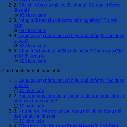
2.
Cấy chỉ căng da mặt có tốt không? Có duy trì được
lâu dài?
938 lượt xem
3.
Nâng mũi bao lâu thì được nằm nghiêng? Tư thế
nằm
842 lượt xem
4.
Dụng cụ kẹp nâng mũi có hiệu quả không? Tác dụng
ra sao?
827 lượt xem
5.
Nâng mũi bao lâu thì đầu mũi hết to? Cách giúp đầu
mũi hết sưng to
823 lượt xem
Câu hỏi nhiều bình luận nhất
1.
Dụng cụ kẹp nâng mũi có hiệu quả không? Tác dụng
ra sao?
10 bình luận
2.
Sau nâng mũi nên ăn gì, kiêng gì để dáng mũi đẹp tự
nhiên và nhanh lành?
10 bình luận
3.
Những lưu ý trước và sau nâng mũi để có dáng mũi
đẹp và duy trì lâu dài
10 bình luận
4.
Tổng hợp Các Phương Pháp Nâng Mũi Phổ Biến