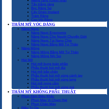
Niềng răng (chỉnh nha)
Tẩy trắng răng
Bọc Răng Sứ
Cấy Ghép Implant
Trám Răng
Cạo Vôi Răng
THẨM MỸ VÓC DÁNG
Nâng Ngực
Nâng Ngực Ergonomix
Nâng Ngực Cho Người Chuyển Giới
Nâng Ngực Túi Nano Chip
Nâng Ngực Bằng Mỡ Tự Thân
Nâng Mông
Nâng Mông Bằng Mỡ Tự Thân
Nâng Mông Nội Soi
Hút Mỡ
Hút mỡ bụng toàn phần
Phẫu thuật hút mỡ đùi
Hút mỡ bắp chân
Phẫu thuật hút mỡ vùng cánh tay
Phẫu thuật hút mỡ vùng lưng
Hút mỡ nọng cằm
Phẫu thuật hút mỡ vùng má
THẨM MỸ KHÔNG PHẪU THUẬT
Phun Xăm Điêu Khắc
Phun Mày Vi Chạm Hạt
Phun Chân Mày
Điều Trị Da