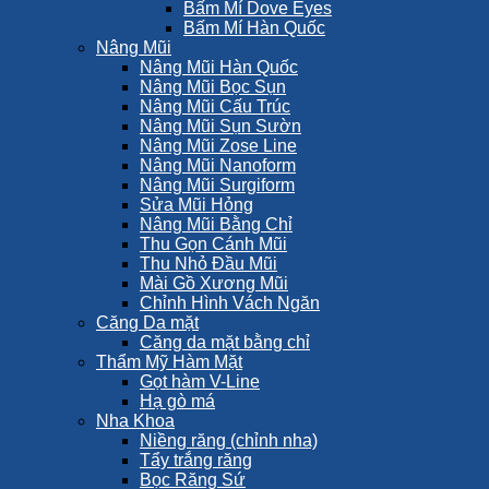
Bấm Mí Dove Eyes
Bấm Mí Hàn Quốc
Nâng Mũi
Nâng Mũi Hàn Quốc
Nâng Mũi Bọc Sụn
Nâng Mũi Cấu Trúc
Nâng Mũi Sụn Sườn
Nâng Mũi Zose Line
Nâng Mũi Nanoform
Nâng Mũi Surgiform
Sửa Mũi Hỏng
Nâng Mũi Bằng Chỉ
Thu Gọn Cánh Mũi
Thu Nhỏ Đầu Mũi
Mài Gồ Xương Mũi
Chỉnh Hình Vách Ngăn
Căng Da mặt
Căng da mặt bằng chỉ
Thẩm Mỹ Hàm Mặt
Gọt hàm V-Line
Hạ gò má
Nha Khoa
Niềng răng (chỉnh nha)
Tẩy trắng răng
Bọc Răng Sứ