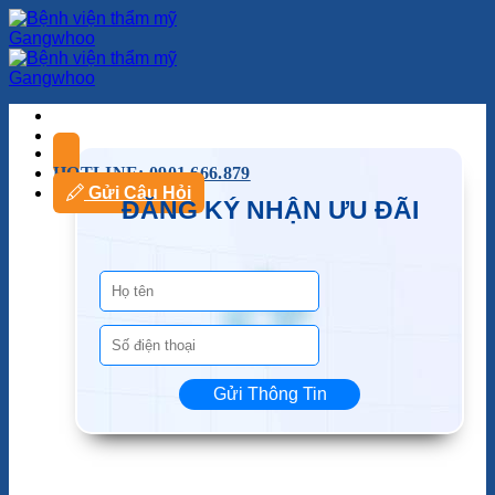
HOTLINE: 0901.666.879
Gửi Câu Hỏi
ĐĂNG KÝ NHẬN ƯU ĐÃI
Gửi Thông Tin