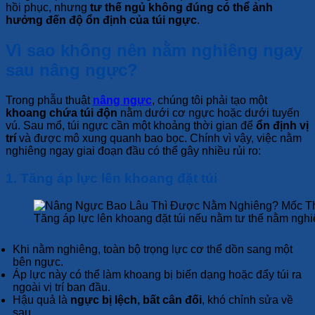
hồi phục, nhưng
tư thế ngủ không đúng có thể ảnh
hưởng đến độ ổn định của túi ngực
.
Vì sao không nên nằm nghiêng ngay
sau nâng ngực?
Trong phẫu thuật
nâng ngực
, chúng tôi phải tạo một
khoang chứa túi độn
nằm dưới cơ ngực hoặc dưới tuyến
vú. Sau mổ, túi ngực cần một khoảng thời gian để
ổn định vị
trí
và được mô xung quanh bao bọc. Chính vì vậy, việc nằm
nghiêng ngay giai đoạn đầu có thể gây nhiều rủi ro:
1. Tăng áp lực lên khoang đặt túi
Tăng áp lực lên khoang đặt túi nếu nằm tư thế nằm nghi
Khi nằm nghiêng, toàn bộ trọng lực cơ thể dồn sang một
bên ngực.
Áp lực này có thể làm khoang bị biến dạng hoặc đẩy túi ra
ngoài vị trí ban đầu.
Hậu quả là
ngực bị lệch, bất cân đối
, khó chỉnh sửa về
sau.