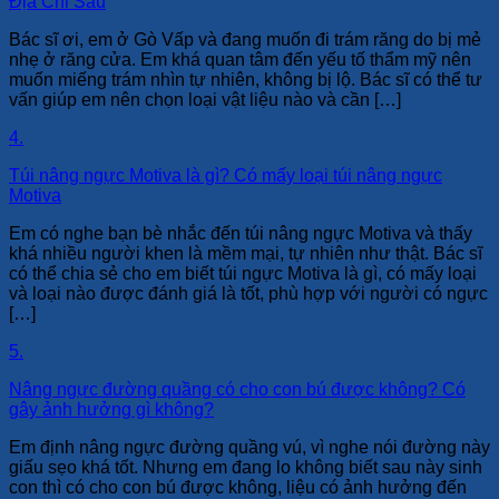
Địa Chỉ Sau
Bác sĩ ơi, em ở Gò Vấp và đang muốn đi trám răng do bị mẻ
nhẹ ở răng cửa. Em khá quan tâm đến yếu tố thẩm mỹ nên
muốn miếng trám nhìn tự nhiên, không bị lộ. Bác sĩ có thể tư
vấn giúp em nên chọn loại vật liệu nào và cần […]
4.
Túi nâng ngực Motiva là gì? Có mấy loại túi nâng ngực
Motiva
Em có nghe bạn bè nhắc đến túi nâng ngực Motiva và thấy
khá nhiều người khen là mềm mại, tự nhiên như thật. Bác sĩ
có thể chia sẻ cho em biết túi ngực Motiva là gì, có mấy loại
và loại nào được đánh giá là tốt, phù hợp với người có ngực
[…]
5.
Nâng ngực đường quầng có cho con bú được không? Có
gây ảnh hưởng gì không?
Em định nâng ngực đường quầng vú, vì nghe nói đường này
giấu sẹo khá tốt. Nhưng em đang lo không biết sau này sinh
con thì có cho con bú được không, liệu có ảnh hưởng đến