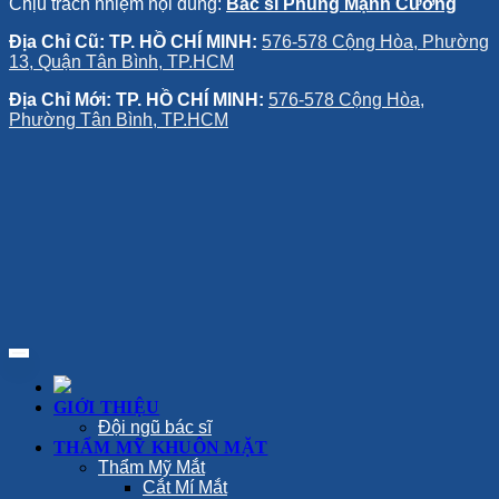
Chịu trách nhiệm nội dung:
Bác sĩ Phùng Mạnh Cường
Địa Chỉ Cũ: TP. HỒ CHÍ MINH:
576-578 Cộng Hòa, Phường
13, Quận Tân Bình, TP.HCM
Địa Chỉ Mới: TP. HỒ CHÍ MINH:
576-578 Cộng Hòa,
Phường Tân Bình, TP.HCM
GIỚI THIỆU
Đội ngũ bác sĩ
THẨM MỸ KHUÔN MẶT
Thẩm Mỹ Mắt
Cắt Mí Mắt