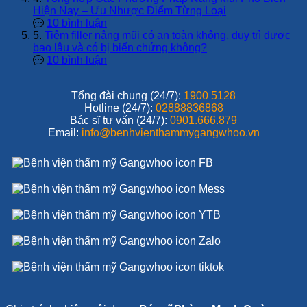
Hiện Nay – Ưu Nhược Điểm Từng Loại
10 bình luận
5.
Tiêm filler nâng mũi có an toàn không, duy trì được
bao lâu và có bị biến chứng không?
10 bình luận
Tổng đài chung (24/7):
1900 5128
Hotline (24/7):
02888836868
Bác sĩ tư vấn (24/7):
0901.666.879
Email:
info@benhvienthammygangwhoo.vn