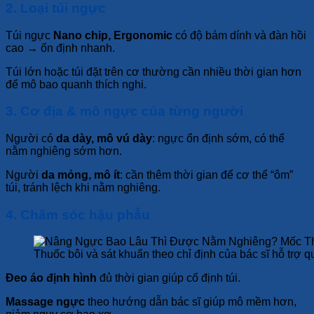
2. Loại túi ngực
Túi ngực
Nano chip, Ergonomic
có độ bám dính và đàn hồi
cao → ổn định nhanh.
Túi lớn hoặc túi đặt trên cơ thường cần nhiều thời gian hơn
để mô bao quanh thích nghi.
3. Cơ địa & mô ngực của từng người
Người có
da dày, mô vú dày
: ngực ổn định sớm, có thể
nằm nghiêng sớm hơn.
Người
da mỏng, mô ít
: cần thêm thời gian để cơ thể “ôm”
túi, tránh lệch khi nằm nghiêng.
4. Chăm sóc hậu phẫu
Thuốc bôi và sát khuẩn theo chỉ định của bác sĩ hỗ trợ qu
Đeo áo định hình
đủ thời gian giúp cố định túi.
Massage ngực
theo hướng dẫn bác sĩ giúp mô mềm hơn,