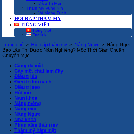
Điều Trị Mụn
Thẩm Mỹ Vùng Kín
Vá Màng Trinh
HỎI ĐÁP THẨM MỸ
TIẾNG VIỆT
Tiếng Việt
English
Trang chủ
>
Hỏi đáp thẩm mỹ
>
Nâng Ngực
>
Nâng Ngực
Bao Lâu Thì Được Nằm Nghiêng? Mốc Thời Gian Chuẩn
Chuyên mục
Căng da mặt
Cấy mỡ, chất làm đầy
Điều trị da
Điều trị hôi nách
Điều trị sẹo
Hút mỡ
Nam khoa
Nâng mông
Nâng mũi
Nâng Ngực
Nha khoa
Phun xăm thẩm mỹ
Thẩm mỹ hàm mặt