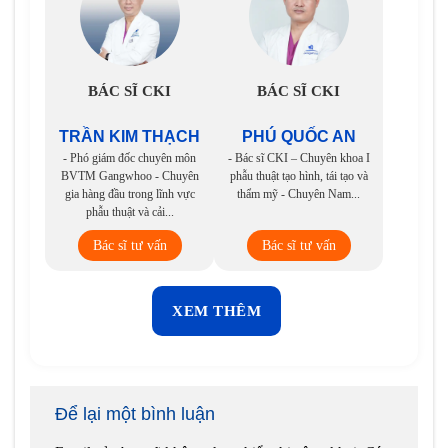
BÁC SĨ CKI
BÁC SĨ CKI
TRẦN KIM THẠCH
PHÚ QUỐC AN
- Phó giám đốc chuyên môn
- Bác sĩ CKI – Chuyên khoa I
BVTM Gangwhoo - Chuyên
phẫu thuật tạo hình, tái tạo và
gia hàng đầu trong lĩnh vực
thẩm mỹ - Chuyên Nam...
phẫu thuật và cải...
Bác sĩ tư vấn
Bác sĩ tư vấn
XEM THÊM
Để lại một bình luận