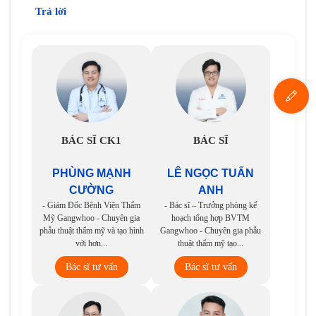
Trả lời
BÁC SĨ CK1
BÁC SĨ
PHÙNG MẠNH
LÊ NGỌC TUẤN
CƯỜNG
ANH
- Giám Đốc Bệnh Viện Thẩm
- Bác sĩ – Trưởng phòng kế
Mỹ Gangwhoo - Chuyên gia
hoạch tổng hợp BVTM
phẫu thuật thẩm mỹ và tạo hình
Gangwhoo - Chuyên gia phẫu
với hơn...
thuật thẩm mỹ tạo...
Bác sĩ tư vấn
Bác sĩ tư vấn