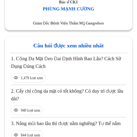
Bác sĩ CK1
PHÙNG MẠNH CƯỜNG
Giám Đốc Bệnh Viện Thẩm Mỹ Gangwhoo
Câu hỏi được xem nhiều nhất
1.
Căng Da Mặt Đeo Đai Định Hình Bao Lâu? Cách Sử
Dụng Đúng Cách
1,479 lượt xem
2.
Cấy chỉ căng da mặt có tốt không? Có duy trì được lâu
dài?
940 lượt xem
3.
Nâng mũi bao lâu thì được nằm nghiêng? Tư thế nằm
844 lượt xem