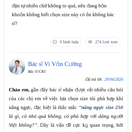
đặn tự nhiên chứ không to quá, nên đang băn
khoăn không biết chọn size này có ổn không bác
sĩ?
0 bình luận
274 lượt xem
Bác sĩ Vi Văn Cường
Bác Sĩ CKI
Đã trả lời:
29/04/2026
Chào em,
gần đây bác sĩ nhận được rất nhiều câu hỏi
của các chị em về việc lựa chọn size túi phù hợp khi
nâng ngực, đặc biệt là thắc mắc
“
nâng ngực size 250
là gì, có nhỏ quá không, có phù hợp với dáng người
Việt không?”
. Đây là vấn đề cực kỳ quan trọng, bởi