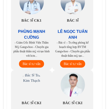
BÁC SĨ CK1
BÁC SĨ
PHÙNG MẠNH
LÊ NGỌC TUẤN
CƯỜNG
ANH
- Giám Đốc Bệnh Viện Thẩm
- Bác sĩ – Trưởng phòng kế
Mỹ Gangwhoo - Chuyên gia
hoạch tổng hợp BVTM
phẫu thuật thẩm mỹ và tạo hình
Gangwhoo - Chuyên gia phẫu
với hơn...
thuật thẩm mỹ tạo...
Bác sĩ tư vấn
Bác sĩ tư vấn
BÁC SĨ CKI
BÁC SĨ CKI