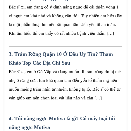
Bác sĩ ơi, em đang có ý định nâng ngực để cải thiện vòng 1
vì ngực em khá nhỏ và không cân đối. Tuy nhiên em biết đây
là một phẫu thuật lớn nên rất quan tâm đến yếu tố an toàn.
Khi tìm hiểu thì em thấy có rất nhiều bệnh viện thẩm […]
3.
Trám Răng Quận 10 Ở Đâu Uy Tín? Tham
Khảo Top Các Địa Chỉ Sau
Bác sĩ ơi, em ở Gò Vấp và đang muốn đi trám răng do bị mẻ
nhẹ ở răng cửa. Em khá quan tâm đến yếu tố thẩm mỹ nên
muốn miếng trám nhìn tự nhiên, không bị lộ. Bác sĩ có thể tư
vấn giúp em nên chọn loại vật liệu nào và cần […]
4.
Túi nâng ngực Motiva là gì? Có mấy loại túi
nâng ngực Motiva