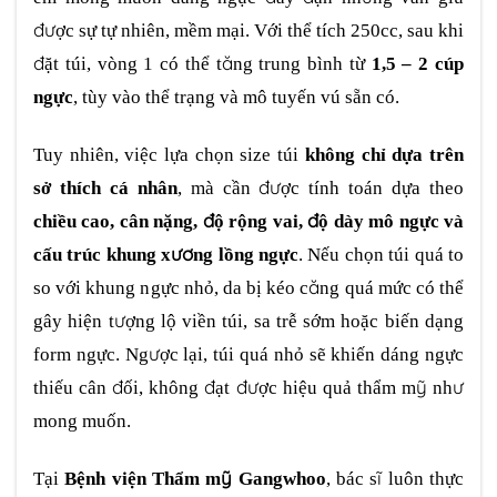
được sự tự nhiên, mềm mại. Với thể tích 250cc, sau khi
đặt túi, vòng 1 có thể tăng trung bình từ
1,5 – 2 cúp
ngực
, tùy vào thể trạng và mô tuyến vú sẵn có.
Tuy nhiên, việc lựa chọn size túi
không chỉ dựa trên
sở thích cá nhân
, mà cần được tính toán dựa theo
chiều cao, cân nặng, độ rộng vai, độ dày mô ngực và
cấu trúc khung xương lồng ngực
. Nếu chọn túi quá to
so với khung ngực nhỏ, da bị kéo căng quá mức có thể
gây hiện tượng lộ viền túi, sa trễ sớm hoặc biến dạng
form ngực. Ngược lại, túi quá nhỏ sẽ khiến dáng ngực
thiếu cân đối, không đạt được hiệu quả thẩm mỹ như
mong muốn.
Tại
Bệnh viện Thẩm mỹ Gangwhoo
, bác sĩ luôn thực