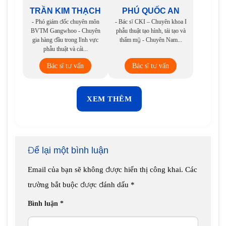
TRẦN KIM THẠCH
PHÚ QUỐC AN
- Phó giám đốc chuyên môn
- Bác sĩ CKI – Chuyên khoa I
BVTM Gangwhoo - Chuyên
phẫu thuật tạo hình, tái tạo và
gia hàng đầu trong lĩnh vực
thẩm mỹ - Chuyên Nam...
phẫu thuật và cải...
Bác sĩ tư vấn
Bác sĩ tư vấn
XEM THÊM
Để lại một bình luận
Email của bạn sẽ không được hiển thị công khai.
Các
trường bắt buộc được đánh dấu
*
Bình luận
*