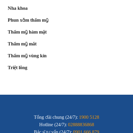
Nha khoa
Phun xăm thẩm mỹ
Thẩm mỹ hàm mặt
Thẩm mỹ mắt
Thẩm mỹ vùng kín
Triệt lông
Tổng đài chung (24/7):
1900 5128
Hotline (24/7):
02888836868
Bác sĩ tư vấn (24/7):
0901.666.879