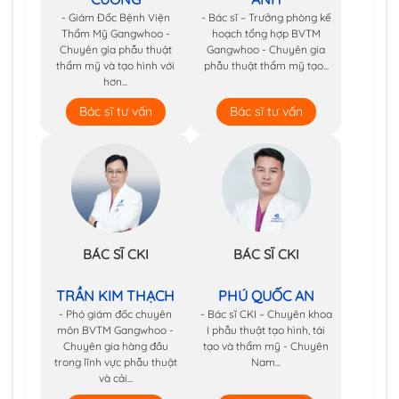
- Giám Đốc Bệnh Viện
- Bác sĩ – Trưởng phòng kế
Thẩm Mỹ Gangwhoo -
hoạch tổng hợp BVTM
Chuyên gia phẫu thuật
Gangwhoo - Chuyên gia
thẩm mỹ và tạo hình với
phẫu thuật thẩm mỹ tạo...
hơn...
Bác sĩ tư vấn
Bác sĩ tư vấn
BÁC SĨ CKI
BÁC SĨ CKI
TRẦN KIM THẠCH
PHÚ QUỐC AN
- Phó giám đốc chuyên
- Bác sĩ CKI – Chuyên khoa
môn BVTM Gangwhoo -
I phẫu thuật tạo hình, tái
Chuyên gia hàng đầu
tạo và thẩm mỹ - Chuyên
trong lĩnh vực phẫu thuật
Nam...
và cải...