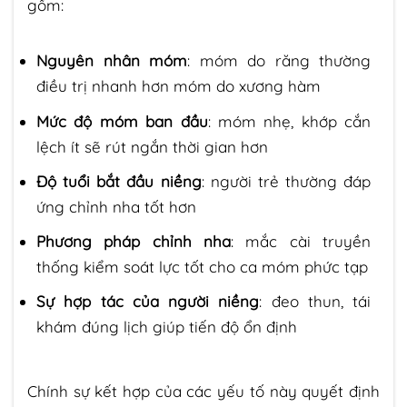
gồm:
Nguyên nhân móm
: móm do răng thường
điều trị nhanh hơn móm do xương hàm
Mức độ móm ban đầu
: móm nhẹ, khớp cắn
lệch ít sẽ rút ngắn thời gian hơn
Độ tuổi bắt đầu niềng
: người trẻ thường đáp
ứng chỉnh nha tốt hơn
Phương pháp chỉnh nha
: mắc cài truyền
thống kiểm soát lực tốt cho ca móm phức tạp
Sự hợp tác của người niềng
: đeo thun, tái
khám đúng lịch giúp tiến độ ổn định
Chính sự kết hợp của các yếu tố này quyết định