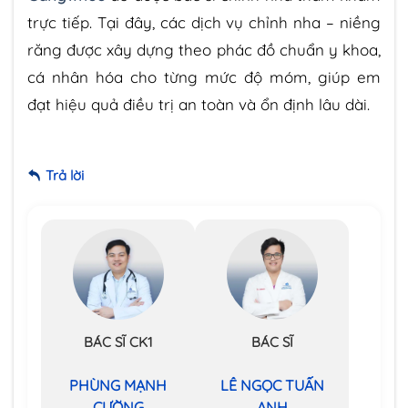
trực tiếp. Tại đây, các dịch vụ chỉnh nha – niềng
răng được xây dựng theo phác đồ chuẩn y khoa,
cá nhân hóa cho từng mức độ móm, giúp em
đạt hiệu quả điều trị an toàn và ổn định lâu dài.
Trả lời
BÁC SĨ CK1
BÁC SĨ
PHÙNG MẠNH
LÊ NGỌC TUẤN
CƯỜNG
ANH