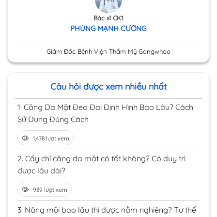
Bác sĩ CK1
PHÙNG MẠNH CƯỜNG
Giám Đốc Bệnh Viện Thẩm Mỹ Gangwhoo
Câu hỏi được xem nhiều nhất
1.
Căng Da Mặt Đeo Đai Định Hình Bao Lâu? Cách
Sử Dụng Đúng Cách
1,478 lượt xem
2.
Cấy chỉ căng da mặt có tốt không? Có duy trì
được lâu dài?
939 lượt xem
3.
Nâng mũi bao lâu thì được nằm nghiêng? Tư thế