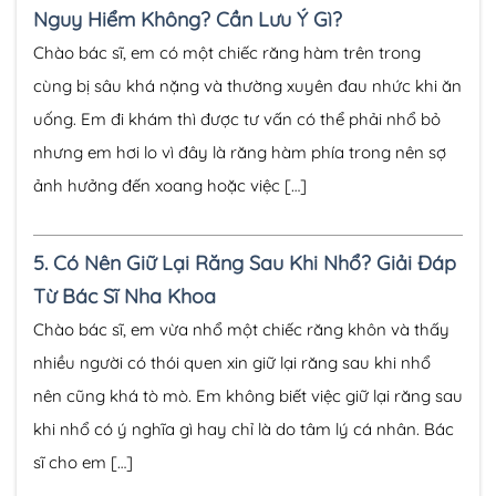
Nguy Hiểm Không? Cần Lưu Ý Gì?
Chào bác sĩ, em có một chiếc răng hàm trên trong
cùng bị sâu khá nặng và thường xuyên đau nhức khi ăn
uống. Em đi khám thì được tư vấn có thể phải nhổ bỏ
nhưng em hơi lo vì đây là răng hàm phía trong nên sợ
ảnh hưởng đến xoang hoặc việc […]
5.
Có Nên Giữ Lại Răng Sau Khi Nhổ? Giải Đáp
Từ Bác Sĩ Nha Khoa
Chào bác sĩ, em vừa nhổ một chiếc răng khôn và thấy
nhiều người có thói quen xin giữ lại răng sau khi nhổ
nên cũng khá tò mò. Em không biết việc giữ lại răng sau
khi nhổ có ý nghĩa gì hay chỉ là do tâm lý cá nhân. Bác
sĩ cho em […]