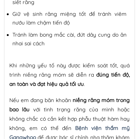
siết răng
Giữ vệ sinh răng miệng tốt để tránh viêm
nướu làm chậm tiến độ
Tránh làm bong mắc cài, đứt dây cung do ăn
nhai sai cách
Khi những yếu tố này được kiểm soát tốt, quá
trình niềng răng móm sẽ diễn ra
đúng tiến độ,
an toàn và đạt hiệu quả tối ưu
.
Nếu em đang băn khoăn
niềng răng móm trong
bao lâu
với tình trạng răng của mình hoặc
không chắc có cần kết hợp phẫu thuật hàm hay
không, em có thể đến
Bệnh viện thẩm mỹ
Gangwhoo
để được bác sĩ chỉnh nha thăm khám