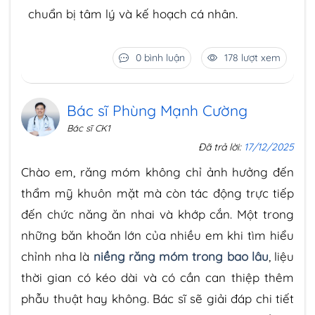
chuẩn bị tâm lý và kế hoạch cá nhân.
0 bình luận
178 lượt xem
Bác sĩ Phùng Mạnh Cường
Bác sĩ CK1
Đã trả lời:
17/12/2025
Chào em, răng móm không chỉ ảnh hưởng đến
thẩm mỹ khuôn mặt mà còn tác động trực tiếp
đến chức năng ăn nhai và khớp cắn. Một trong
những băn khoăn lớn của nhiều em khi tìm hiểu
chỉnh nha là
niềng răng móm trong bao lâu
, liệu
thời gian có kéo dài và có cần can thiệp thêm
phẫu thuật hay không. Bác sĩ sẽ giải đáp chi tiết