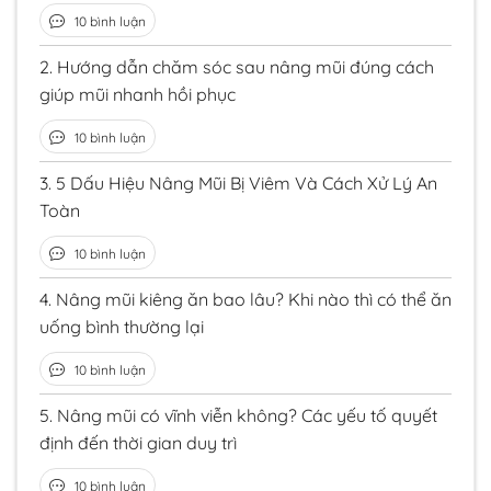
10 bình luận
2.
Hướng dẫn chăm sóc sau nâng mũi đúng cách
giúp mũi nhanh hồi phục
10 bình luận
3.
5 Dấu Hiệu Nâng Mũi Bị Viêm Và Cách Xử Lý An
Toàn
10 bình luận
4.
Nâng mũi kiêng ăn bao lâu? Khi nào thì có thể ăn
uống bình thường lại
10 bình luận
5.
Nâng mũi có vĩnh viễn không? Các yếu tố quyết
định đến thời gian duy trì
10 bình luận