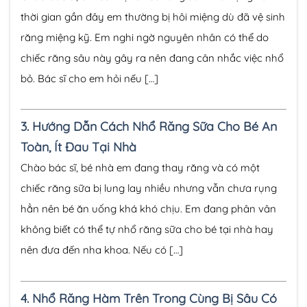
thời gian gần đây em thường bị hôi miệng dù đã vệ sinh
răng miệng kỹ. Em nghi ngờ nguyên nhân có thể do
chiếc răng sâu này gây ra nên đang cân nhắc việc nhổ
bỏ. Bác sĩ cho em hỏi nếu […]
3.
Hướng Dẫn Cách Nhổ Răng Sữa Cho Bé An
Toàn, Ít Đau Tại Nhà
Chào bác sĩ, bé nhà em đang thay răng và có một
chiếc răng sữa bị lung lay nhiều nhưng vẫn chưa rụng
hẳn nên bé ăn uống khá khó chịu. Em đang phân vân
không biết có thể tự nhổ răng sữa cho bé tại nhà hay
nên đưa đến nha khoa. Nếu có […]
4.
Nhổ Răng Hàm Trên Trong Cùng Bị Sâu Có