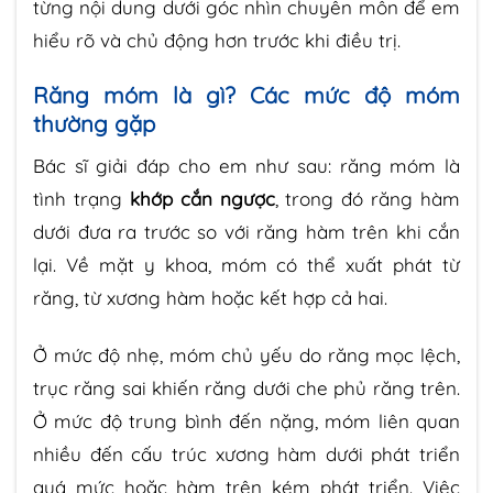
từng nội dung dưới góc nhìn chuyên môn để em
hiểu rõ và chủ động hơn trước khi điều trị.
Răng móm là gì? Các mức độ móm
thường gặp
Bác sĩ giải đáp cho em như sau: răng móm là
tình trạng
khớp cắn ngược
, trong đó răng hàm
dưới đưa ra trước so với răng hàm trên khi cắn
lại. Về mặt y khoa, móm có thể xuất phát từ
răng, từ xương hàm hoặc kết hợp cả hai.
Ở mức độ nhẹ, móm chủ yếu do răng mọc lệch,
trục răng sai khiến răng dưới che phủ răng trên.
Ở mức độ trung bình đến nặng, móm liên quan
nhiều đến cấu trúc xương hàm dưới phát triển
quá mức hoặc hàm trên kém phát triển. Việc