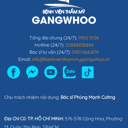
Tổng đài chung (24/7):
1900 5128
Hotline (24/7):
02888836868
Bác sĩ tư vấn (24/7):
0901.666.879
Email:
info@benhvienthammygangwhoo.vn
Chịu trách nhiệm nội dung:
Bác sĩ Phùng Mạnh Cường
Địa Chỉ Cũ: TP. HỒ CHÍ MINH:
576-578 Cộng Hòa, Phường
13, Quận Tân Bình, TP.HCM