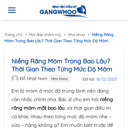
Trang chủ
>
Hỏi đáp thẩm mỹ
>
Nha khoa
>
Niềng Răng
Móm Trong Bao Lâu? Thời Gian Theo Từng Mức Độ Móm
Niềng Răng Móm Trong Bao Lâu?
Thời Gian Theo Từng Mức Độ Móm
Đỗ Nhật Nam
Nha khoa
Đã hỏi:
16/12/2025
Em bị móm ở mức độ trung bình nên đang
cân nhắc chỉnh nha. Bác sĩ cho em hỏi
niềng
răng móm mất bao lâu
, và thời gian điều trị
có khác nhau theo từng mức độ móm nhẹ –
vừa – nặng không ạ? Em muốn biết trước để