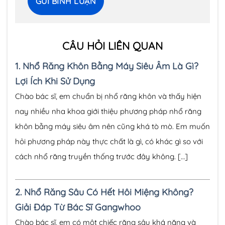
CÂU HỎI LIÊN QUAN
1.
Nhổ Răng Khôn Bằng Máy Siêu Âm Là Gì?
Lợi Ích Khi Sử Dụng
Chào bác sĩ, em chuẩn bị nhổ răng khôn và thấy hiện
nay nhiều nha khoa giới thiệu phương pháp nhổ răng
khôn bằng máy siêu âm nên cũng khá tò mò. Em muốn
hỏi phương pháp này thực chất là gì, có khác gì so với
cách nhổ răng truyền thống trước đây không. […]
2.
Nhổ Răng Sâu Có Hết Hôi Miệng Không?
Giải Đáp Từ Bác Sĩ Gangwhoo
Chào bác sĩ, em có một chiếc răng sâu khá nặng và