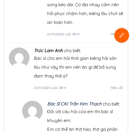
sưng kéo dài. Cơ địa nhạy cảm nên
hồi phục chậm hơn, kiêng lâu chút sẽ
an toàn hơn.
21/11/2025 LÚC 09:11
TRẢ LỜI
Trúc Lam Anh
cho biết:
Bác sĩ cho em hỏi thời gian kiêng hải sản
lâu như vậy thì em nên ăn gì để bổ sung
đạm thay thế ạ?
21/11/2025 LÚC 09:11
TRẢ LỜI
Bác Sĩ CKI Trần Kim Thạch
cho biết:
Đối với câu hỏi của em thì bác sĩ
khuyên em:
Em có thể ăn thịt heo, thịt gà phần