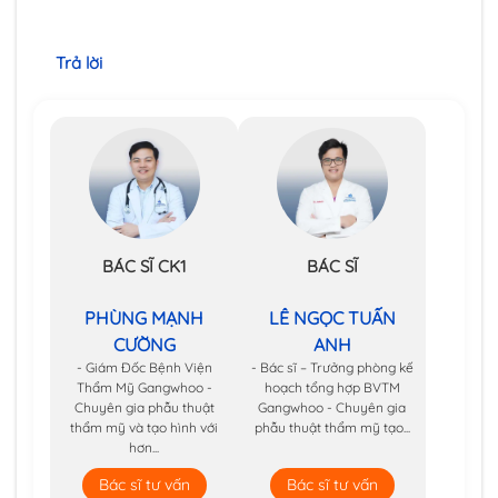
Trả lời
BÁC SĨ CK1
BÁC SĨ
PHÙNG MẠNH
LÊ NGỌC TUẤN
CƯỜNG
ANH
- Giám Đốc Bệnh Viện
- Bác sĩ – Trưởng phòng kế
Thẩm Mỹ Gangwhoo -
hoạch tổng hợp BVTM
Chuyên gia phẫu thuật
Gangwhoo - Chuyên gia
thẩm mỹ và tạo hình với
phẫu thuật thẩm mỹ tạo...
hơn...
Bác sĩ tư vấn
Bác sĩ tư vấn