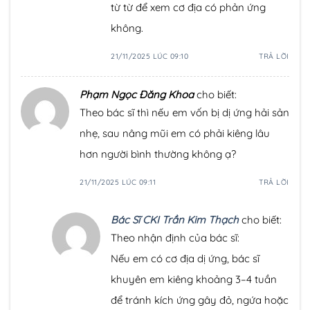
từ từ để xem cơ địa có phản ứng
không.
21/11/2025 LÚC 09:10
TRẢ LỜI
Phạm Ngọc Đăng Khoa
cho biết:
Theo bác sĩ thì nếu em vốn bị dị ứng hải sản
nhẹ, sau nâng mũi em có phải kiêng lâu
hơn người bình thường không ạ?
21/11/2025 LÚC 09:11
TRẢ LỜI
Bác Sĩ CKI Trần Kim Thạch
cho biết:
Theo nhận định của bác sĩ:
Nếu em có cơ địa dị ứng, bác sĩ
khuyên em kiêng khoảng 3–4 tuần
để tránh kích ứng gây đỏ, ngứa hoặc