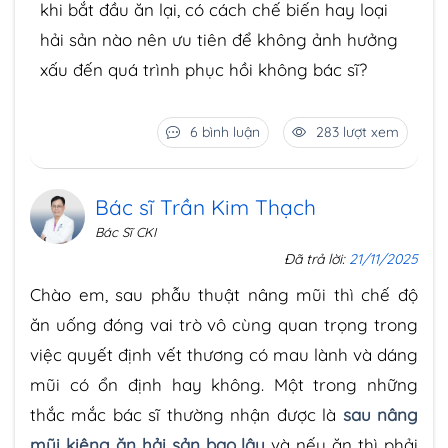
khi bắt đầu ăn lại, có cách chế biến hay loại
hải sản nào nên ưu tiên để không ảnh hưởng
xấu đến quá trình phục hồi không bác sĩ?
6 bình luận
283 lượt xem
Bác sĩ Trần Kim Thạch
Bác Sĩ CKI
Đã trả lời:
21/11/2025
Chào em, sau phẫu thuật nâng mũi thì chế độ
ăn uống đóng vai trò vô cùng quan trọng trong
việc quyết định vết thương có mau lành và dáng
mũi có ổn định hay không. Một trong những
thắc mắc bác sĩ thường nhận được là
sau nâng
mũi kiêng ăn hải sản bao lâu
và nếu ăn thì phải