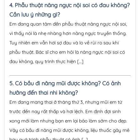
4.
Phẫu thuật nâng ngực nội soi có đau không?
Cần lưu ý những gì?
Em đang quan tâm đến phẫu thuật nâng ngực nội soi,
vì thấy nói là nhẹ nhàng hơn nâng ngực truyền thống.
Tuy nhiên em vẫn hơi sợ đau và lo về rủi ro sau khi
phẫu thuật. Bác sĩ cho em hỏi là nâng ngực nội soi có
đau không, quy trình thực hiện […]
5.
Có bầu đi nâng mũi được không? Có ảnh
hưởng đến thai nhi không?
Em đang mang thai ở tháng thứ 3, nhưng mũi em từ
trước đến nay rất thấp và hơi lệch. Em định đợi sinh
xong mới làm nhưng bạn em lại bảo làm sớm cho đẹp.
Vậy có bầu đi nâng mũi được không, liệu thuốc gây mê
hay quá trình phẫu thuật có ảnh […]