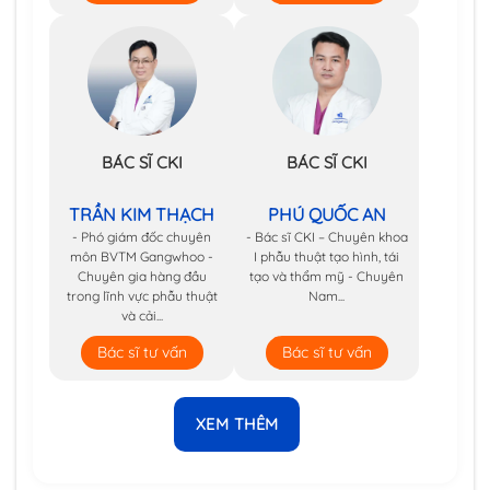
BÁC SĨ CKI
BÁC SĨ CKI
TRẦN KIM THẠCH
PHÚ QUỐC AN
- Phó giám đốc chuyên
- Bác sĩ CKI – Chuyên khoa
môn BVTM Gangwhoo -
I phẫu thuật tạo hình, tái
Chuyên gia hàng đầu
tạo và thẩm mỹ - Chuyên
trong lĩnh vực phẫu thuật
Nam...
và cải...
Bác sĩ tư vấn
Bác sĩ tư vấn
XEM THÊM