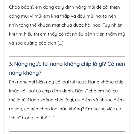
Chào bác sĩ, em đang có ý định nâng mũi để cải thiện
dáng mũi vì mũi em khá thấp và đầu mũi hơi to nên
nhìn tổng thể khuôn mặt chưa được hài hòa. Tuy nhiên
khi tìm hiểu thì em thấy có rất nhiều bệnh viện thẩm mỹ
và spa quảng cáo dịch […]
3.
Nâng ngực túi nano không chip là gì? Có nên
nâng không?
Em nghe nói hiện nay có loại túi ngực Nano không chip,
khác với loại có chip định danh. Bác sĩ cho em hỏi cụ
thể là túi Nano không chip là gì, ưu điểm và nhược điểm
ra sao, có nên chọn loại này không? Em hơi sợ việc có
“chip” trong cơ thể […]