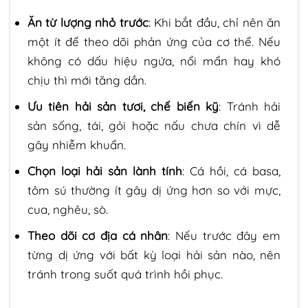
Ăn từ lượng nhỏ trước
: Khi bắt đầu, chỉ nên ăn
một ít để theo dõi phản ứng của cơ thể. Nếu
không có dấu hiệu ngứa, nổi mẩn hay khó
chịu thì mới tăng dần.
Ưu tiên hải sản tươi, chế biến kỹ
: Tránh hải
sản sống, tái, gỏi hoặc nấu chưa chín vì dễ
gây nhiễm khuẩn.
Chọn loại hải sản lành tính
: Cá hồi, cá basa,
tôm sú thường ít gây dị ứng hơn so với mực,
cua, nghêu, sò.
Theo dõi cơ địa cá nhân
: Nếu trước đây em
từng dị ứng với bất kỳ loại hải sản nào, nên
tránh trong suốt quá trình hồi phục.