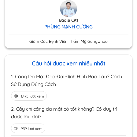
Bác sĩ CK1
PHÙNG MẠNH CƯỜNG
Giám Đốc Bệnh Viện Thẩm Mỹ Gangwhoo
Câu hỏi được xem nhiều nhất
1.
Căng Da Mặt Đeo Đai Định Hình Bao Lâu? Cách
Sử Dụng Đúng Cách
1,475 lượt xem
2.
Cấy chỉ căng da mặt có tốt không? Có duy trì
được lâu dài?
939 lượt xem