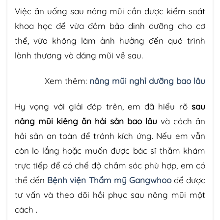
Việc ăn uống sau nâng mũi cần được kiểm soát
khoa học để vừa đảm bảo dinh dưỡng cho cơ
thể, vừa không làm ảnh hưởng đến quá trình
lành thương và dáng mũi về sau.
Xem thêm:
nâng mũi nghỉ dưỡng bao lâu
Hy vọng với giải đáp trên, em đã hiểu rõ
sau
nâng mũi kiêng ăn hải sản bao lâu
và cách ăn
hải sản an toàn để tránh kích ứng. Nếu em vẫn
còn lo lắng hoặc muốn được bác sĩ thăm khám
trực tiếp để có chế độ chăm sóc phù hợp, em có
thể đến
Bệnh viện Thẩm mỹ Gangwhoo
để được
tư vấn và theo dõi hồi phục sau nâng mũi một
cách .