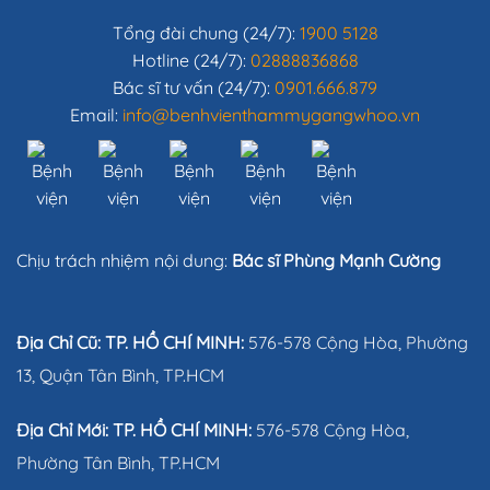
Tổng đài chung (24/7):
1900 5128
Hotline (24/7):
02888836868
Bác sĩ tư vấn (24/7):
0901.666.879
Email:
info@benhvienthammygangwhoo.vn
Chịu trách nhiệm nội dung:
Bác sĩ Phùng Mạnh Cường
Địa Chỉ Cũ: TP. HỒ CHÍ MINH:
576-578 Cộng Hòa, Phường
13, Quận Tân Bình, TP.HCM
Địa Chỉ Mới: TP. HỒ CHÍ MINH:
576-578 Cộng Hòa,
Phường Tân Bình, TP.HCM