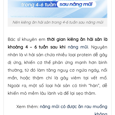
Nên kiêng ăn hải sản trong 4-6 tuần sau nâng mũi
Bác sĩ khuyên em
thời gian kiêng ăn hải sản là
khoảng 4 – 6 tuần sau khi
nâng mũi
. Nguyên
nhân là vì hải sản chứa nhiều loại protein dễ gây
dị ứng, khiến cơ thể phản ứng mạnh hơn bình
thường, từ đó làm tăng nguy cơ ngứa ngáy, nổi
mẩn, hoặc thậm chí là gây viêm tại vết mổ.
Ngoài ra, một số loại hải sản có tính “hàn”, dễ
khiến mô mềm lâu lành và để lại sẹo thâm.
Xem thêm:
nâng mũi có được ăn rau muống
không