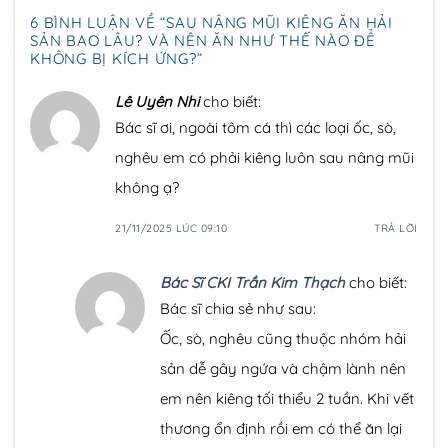
6 BÌNH LUẬN VỀ “
SAU NÂNG MŨI KIÊNG ĂN HẢI
SẢN BAO LÂU? VÀ NÊN ĂN NHƯ THẾ NÀO ĐỂ
KHÔNG BỊ KÍCH ỨNG?
”
Lê Uyên Nhi
cho biết:
Bác sĩ ơi, ngoài tôm cá thì các loại ốc, sò,
nghêu em có phải kiêng luôn sau nâng mũi
không ạ?
21/11/2025 LÚC 09:10
TRẢ LỜI
Bác Sĩ CKI Trần Kim Thạch
cho biết:
Bác sĩ chia sẻ như sau:
Ốc, sò, nghêu cũng thuộc nhóm hải
sản dễ gây ngứa và chậm lành nên
em nên kiêng tối thiểu 2 tuần. Khi vết
thương ổn định rồi em có thể ăn lại