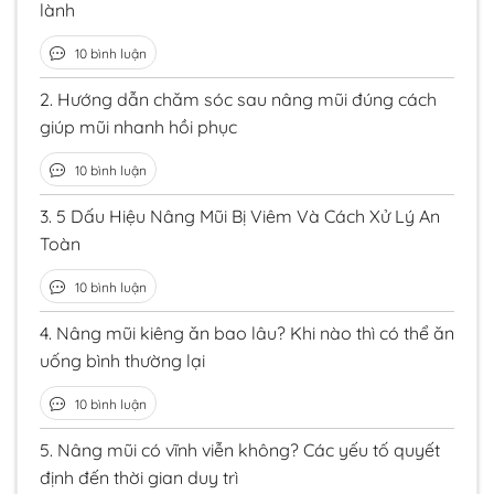
lành
10 bình luận
2.
Hướng dẫn chăm sóc sau nâng mũi đúng cách
giúp mũi nhanh hồi phục
10 bình luận
3.
5 Dấu Hiệu Nâng Mũi Bị Viêm Và Cách Xử Lý An
Toàn
10 bình luận
4.
Nâng mũi kiêng ăn bao lâu? Khi nào thì có thể ăn
uống bình thường lại
10 bình luận
5.
Nâng mũi có vĩnh viễn không? Các yếu tố quyết
định đến thời gian duy trì