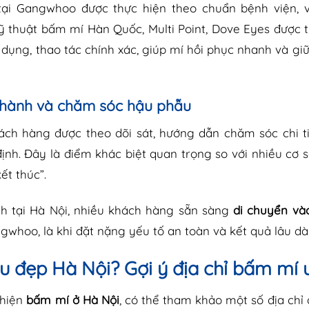
 tại Gangwhoo được thực hiện theo chuẩn bệnh viện, 
 thuật bấm mí Hàn Quốc, Multi Point, Dove Eyes được t
dụng, thao tác chính xác, giúp mí hồi phục nhanh và gi
 hành và chăm sóc hậu phẫu
ách hàng được theo dõi sát, hướng dẫn chăm sóc chi t
định. Đây là điểm khác biệt quan trọng so với nhiều cơ s
ết thúc”.
nh tại Hà Nội, nhiều khách hàng sẵn sàng
di chuyển và
gwhoo, là khi đặt nặng yếu tố an toàn và kết quả lâu dài
 đẹp Hà Nội? Gợi ý địa chỉ bấm mí u
 hiện
bấm mí ở Hà Nội
, có thể tham khảo một số địa chỉ 