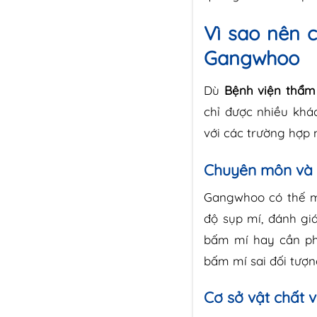
Vì sao nên 
Gangwhoo
Dù
Bệnh viện thẩ
chỉ được nhiều khá
với các trường hợp 
Chuyên môn và k
Gangwhoo có thế m
độ sụp mí, đánh gi
bấm mí hay cần ph
bấm mí sai đối tượ
Cơ sở vật chất 