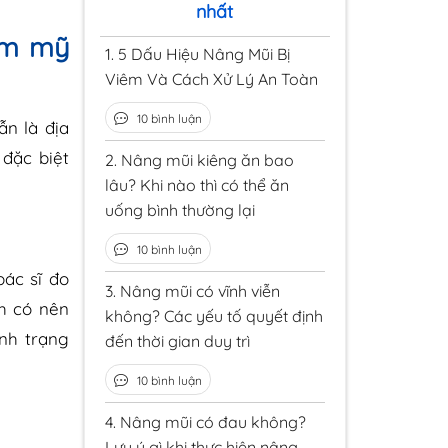
nhất
ẩm mỹ
1.
5 Dấu Hiệu Nâng Mũi Bị
Viêm Và Cách Xử Lý An Toàn
10 bình luận
ẫn là địa
 đặc biệt
2.
Nâng mũi kiêng ăn bao
lâu? Khi nào thì có thể ăn
uống bình thường lại
10 bình luận
ác sĩ đo
3.
Nâng mũi có vĩnh viễn
h có nên
không? Các yếu tố quyết định
nh trạng
đến thời gian duy trì
10 bình luận
4.
Nâng mũi có đau không?
Lưu ý gì khi thực hiện nâng