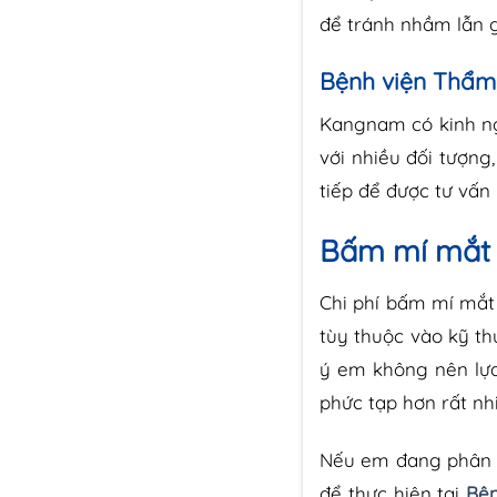
để tránh nhầm lẫn 
Bệnh viện Thẩ
Kangnam có kinh ng
với nhiều đối tượng
tiếp để được tư vấn
Bấm mí mắt t
Chi phí bấm mí mắt
tùy thuộc vào kỹ th
ý em không nên lựa 
phức tạp hơn rất nh
Nếu em đang phân
để thực hiện tại
Bệ