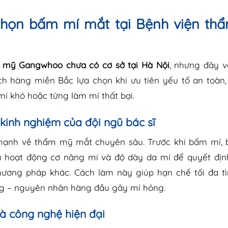
chọn bấm mí mắt tại Bệnh viện th
m mỹ Gangwhoo
chưa có cơ sở tại Hà Nội
, nhưng đây v
ch hàng miền Bắc lựa chọn khi ưu tiên yếu tố an toàn,
mí khó hoặc từng làm mí thất bại.
inh nghiệm của đội ngũ bác sĩ
ạnh về thẩm mỹ mắt chuyên sâu. Trước khi bấm mí, b
á hoạt động cơ nâng mi và độ dày da mí để quyết địn
ương pháp khác. Cách làm này giúp hạn chế tối đa tì
ng – nguyên nhân hàng đầu gây mí hỏng.
và công nghệ hiện đại