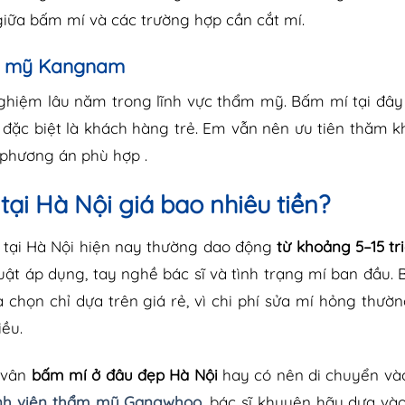
giữa bấm mí và các trường hợp cần cắt mí.
m mỹ Kangnam
hiệm lâu năm trong lĩnh vực thẩm mỹ. Bấm mí tại đây
, đặc biệt là khách hàng trẻ. Em vẫn nên ưu tiên thăm 
 phương án phù hợp .
ại Hà Nội giá bao nhiêu tiền?
 tại Hà Nội hiện nay thường dao động
từ khoảng 5–15 tr
uật áp dụng, tay nghề bác sĩ và tình trạng mí ban đầu. B
chọn chỉ dựa trên giá rẻ, vì chi phí sửa mí hỏng thườ
iều.
 vân
bấm mí ở đâu đẹp Hà Nội
hay có nên di chuyển và
nh viện thẩm mỹ Gangwhoo
, bác sĩ khuyên hãy dựa và