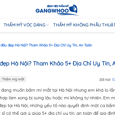
THẨM MỸ VÓC DÁNG
THẨM MỸ KHÔNG PHẪU THUẬ
đâu đẹp Hà Nội? Tham Khảo 5+ Địa Chỉ Uy Tín, An Toàn
đẹp Hà Nội? Tham Khảo 5+ Địa Chỉ Uy Tín, 
Thẩm mỹ mắt
Đã hỏi:
1
m đang muốn bấm mí mắt tại Hà Nội nhưng em khá lo lắn
 hợp làm xong bị sưng lâu hoặc mí không tự nhiên. Em 
đẹp tại Hà Nội, những yếu tố nào quyết định một ca bấ
sĩ có thể gợi ý giúp 5+ địa chỉ uy tín, an toàn để gia đì