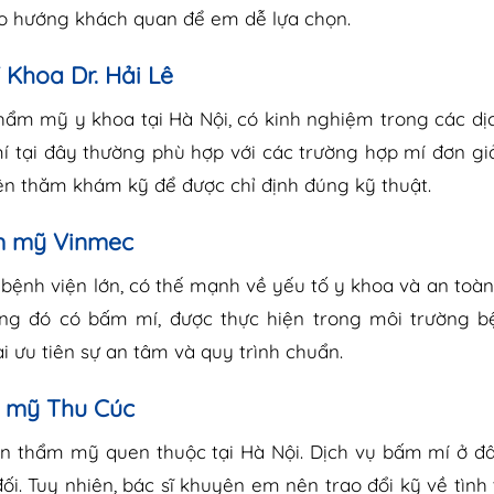
eo hướng khách quan để em dễ lựa chọn.
Khoa Dr. Hải Lê
 thẩm mỹ y khoa tại Hà Nội, có kinh nghiệm trong các dị
í tại đây thường phù hợp với các trường hợp mí đơn gi
ên thăm khám kỹ để được chỉ định đúng kỹ thuật.
m mỹ Vinmec
bệnh viện lớn, có thế mạnh về yếu tố y khoa và an toàn
ng đó có bấm mí, được thực hiện trong môi trường bệ
i ưu tiên sự an tâm và quy trình chuẩn.
 mỹ Thu Cúc
ện thẩm mỹ quen thuộc tại Hà Nội. Dịch vụ bấm mí ở đ
đối. Tuy nhiên, bác sĩ khuyên em nên trao đổi kỹ về tình