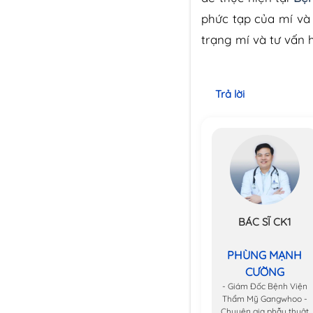
phức tạp của mí và 
trạng mí và tư vấn
Trả lời
BÁC SĨ CK1
PHÙNG MẠNH
CƯỜNG
- Giám Đốc Bệnh Viện
Thẩm Mỹ Gangwhoo -
Chuyên gia phẫu thuật