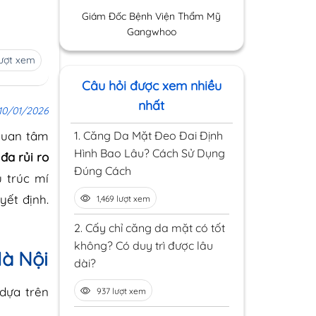
Giám Đốc Bệnh Viện Thẩm Mỹ
Gangwhoo
lượt xem
Câu hỏi được xem nhiều
nhất
10/01/2026
1.
Căng Da Mặt Đeo Đai Định
 quan tâm
Hình Bao Lâu? Cách Sử Dụng
đa rủi ro
Đúng Cách
u trúc mí
yết định.
1,469 lượt xem
2.
Cấy chỉ căng da mặt có tốt
không? Có duy trì được lâu
Hà Nội
dài?
 dựa trên
937 lượt xem