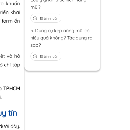
vô khuẩn
mũi?
riển khai
10 bình luận
ữ form ổn
5.
Dụng cụ kẹp nâng mũi có
hiệu quả không? Tác dụng ra
sao?
iết và hỗ
10 bình luận
ở chỉ tập
o TP.HCM
.
y tín
dưới đây.