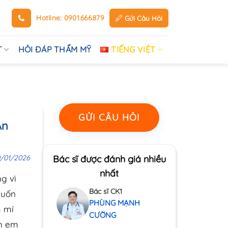
Hotline: 0901.666.879
Gửi Câu Hỏi
T
HỎI ĐÁP THẨM MỸ
TIẾNG VIỆT
GỬI CÂU HỎI
An
0/01/2026
Bác sĩ được đánh giá nhiều
nhất
g vì
Bác sĩ CK1
muốn
PHÙNG MẠNH
m mí
CƯỜNG
nh em