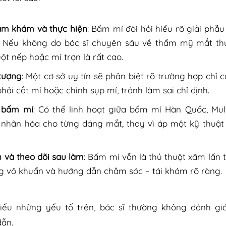
hăm khám và thực hiện
: Bấm mí đòi hỏi hiểu rõ giải phẫu
. Nếu không do bác sĩ chuyên sâu về thẩm mỹ mắt thự
ột nếp hoặc mí trợn là rất cao.
 tượng
: Một cơ sở uy tín sẽ phân biệt rõ trường hợp chỉ
hải cắt mí hoặc chỉnh sụp mí, tránh làm sai chỉ định.
 bấm mí
: Có thể linh hoạt giữa bấm mí Hàn Quốc, Mult
nhân hóa cho từng dáng mắt, thay vì áp một kỹ thuật 
 và theo dõi sau làm
: Bấm mí vẫn là thủ thuật xâm lấn t
g vô khuẩn và hướng dẫn chăm sóc – tái khám rõ ràng.
hiếu những yếu tố trên, bác sĩ thường không đánh gi
dẫn.