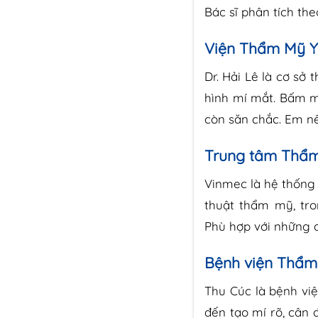
Bác sĩ phân tích th
Viện Thẩm Mỹ Y 
Dr. Hải Lê là cơ sở
hình mí mắt. Bấm m
còn săn chắc. Em n
Trung tâm Thẩ
Vinmec là hệ thống 
thuật thẩm mỹ, tro
Phù hợp với những a
Bệnh viện Thẩm
Thu Cúc là bệnh vi
đến tạo mí rõ, cân 