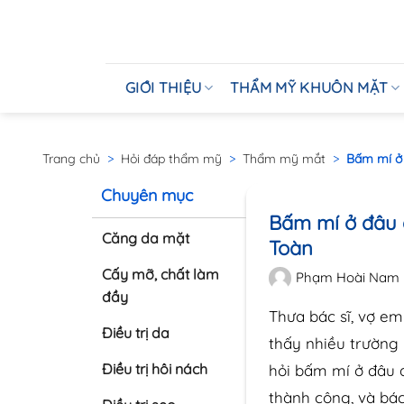
GIỚI THIỆU
THẨM MỸ KHUÔN MẶT
Trang chủ
>
Hỏi đáp thẩm mỹ
>
Thẩm mỹ mắt
>
Bấm mí ở 
Chuyên mục
Bấm mí ở đâu 
Căng da mặt
Toàn
Cấy mỡ, chất làm
Phạm Hoài Nam
đầy
Thưa bác sĩ, vợ e
Điều trị da
thấy nhiều trường
Điều trị hôi nách
hỏi bấm mí ở đâu 
thành công, và bác 