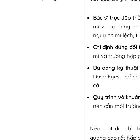
Bác sĩ trực tiếp t
mi và cơ nâng mi
nguy cơ mí lệch, tu
Chỉ định đúng đối
mí và trường hợp p
Đa dạng kỹ thuật
Dove Eyes… để cá 
cả.
Quy trình vô khuẩn
nên cần môi trườn
Nếu một địa chỉ t
quảng cáo rất hấp 