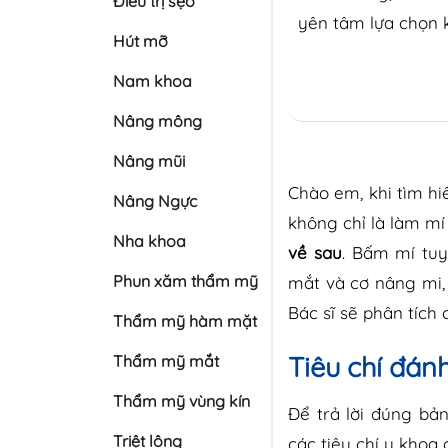
Điều trị sẹo
yên tâm lựa chọn 
Hút mỡ
Nam khoa
Nâng mông
Nâng mũi
Chào em, khi tìm h
Nâng Ngực
không chỉ là làm mí
Nha khoa
về sau
. Bấm mí tuy
Phun xăm thẩm mỹ
mắt và cơ nâng mi, 
Bác sĩ sẽ phân tích
Thẩm mỹ hàm mặt
Tiêu chí đán
Thẩm mỹ mắt
Thẩm mỹ vùng kín
Để trả lời đúng bả
Triệt lông
các tiêu chí y khoa c