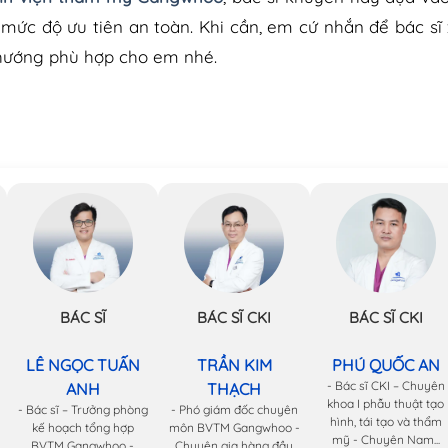
mức độ ưu tiên an toàn. Khi cần, em cứ nhắn để bác sĩ
 hướng phù hợp cho em nhé.
BÁC SĨ
BÁC SĨ CKI
BÁC SĨ CKI
LÊ NGỌC TUẤN
TRẦN KIM
PHÚ QUỐC AN
- Bác sĩ CKI – Chuyên
ANH
THẠCH
khoa I phẫu thuật tạo
- Bác sĩ – Trưởng phòng
- Phó giám đốc chuyên
hình, tái tạo và thẩm
kế hoạch tổng hợp
môn BVTM Gangwhoo -
mỹ - Chuyên Nam...
BVTM Gangwhoo -
Chuyên gia hàng đầu