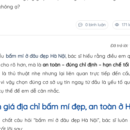
không ạ?
0 bình luận
171 
Đã trả lời:
iểu
bấm mí ở đâu đẹp Hà Nội
, bác sĩ hiểu rằng điều em
 cho rõ hơn, mà là
an toàn – đúng chỉ định – hạn chế tối 
 là thủ thuật nhẹ nhưng lại liên quan trực tiếp đến cấ
vì vậy chọn đúng cơ sở uy tín ngay từ đầu là yếu tố qu
 cụ thể để em dễ cân nhắc.
h giá địa chỉ bấm mí đẹp, an toàn ở 
n chất câu hỏi “bấm mí ở đâu đẹp Hà Nội”, bác sĩ luôn
ốt lõi sau: