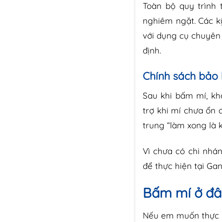
Toàn bộ quy trình
nghiêm ngặt. Các kỹ
với dụng cụ chuyên 
định.
Chính sách bảo
Sau khi bấm mí, kh
trợ khi mí chưa ổn 
trung “làm xong là k
Vì chưa có chi nhá
để thực hiện tại Gan
Bấm mí ở đâu
Nếu em muốn thực