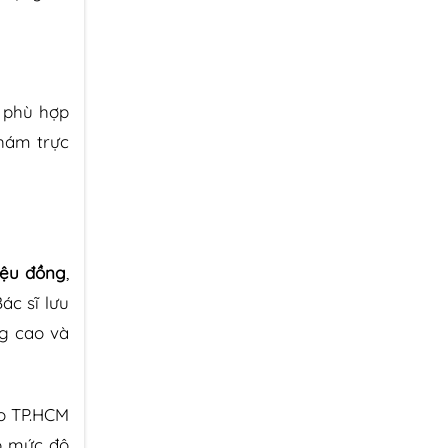
 phù hợp
khám trực
iệu đồng
,
ác sĩ lưu
ng cao và
o TP.HCM
o mức độ