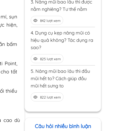
3.
Nâng mũi bao lâu thì được
nằm nghiêng? Tư thế nằm
 mí, sụn
842 lượt xem
c hiện,
4.
Dụng cụ kẹp nâng mũi có
hiệu quả không? Tác dụng ra
 cần bấm
sao?
825 lượt xem
i Point,
5.
Nâng mũi bao lâu thì đầu
cho tất
mũi hết to? Cách giúp đầu
mũi hết sưng to
ối thiểu
822 lượt xem
á cao dù
Câu hỏi nhiều bình luận