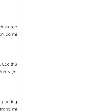
ch vụ tạo
ản, da mí
. Các thủ
nh viện.
ây hướng
 trạng mí