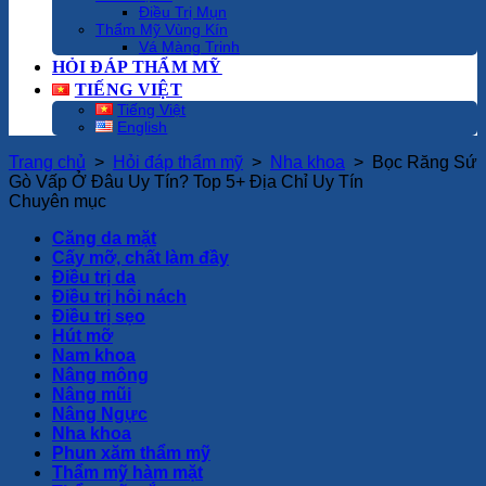
Điều Trị Mụn
Thẩm Mỹ Vùng Kín
Vá Màng Trinh
HỎI ĐÁP THẨM MỸ
TIẾNG VIỆT
Tiếng Việt
English
Trang chủ
>
Hỏi đáp thẩm mỹ
>
Nha khoa
>
Bọc Răng Sứ
Gò Vấp Ở Đâu Uy Tín? Top 5+ Địa Chỉ Uy Tín
Chuyên mục
Căng da mặt
Cấy mỡ, chất làm đầy
Điều trị da
Điều trị hôi nách
Điều trị sẹo
Hút mỡ
Nam khoa
Nâng mông
Nâng mũi
Nâng Ngực
Nha khoa
Phun xăm thẩm mỹ
Thẩm mỹ hàm mặt