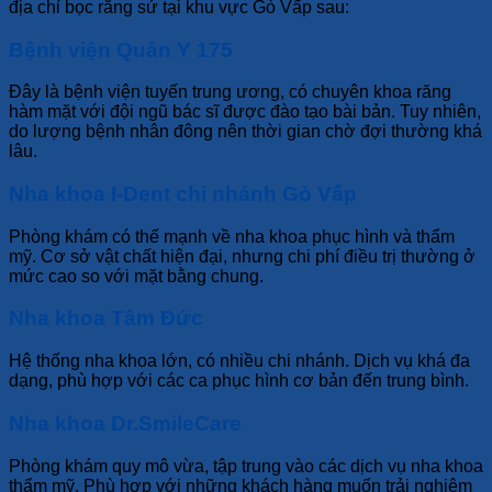
địa chỉ bọc răng sứ tại khu vực Gò Vấp sau:
Bệnh viện Quân Y 175
Đây là bệnh viện tuyến trung ương, có chuyên khoa răng
hàm mặt với đội ngũ bác sĩ được đào tạo bài bản. Tuy nhiên,
do lượng bệnh nhân đông nên thời gian chờ đợi thường khá
lâu.
Nha khoa I-Dent chi nhánh Gò Vấp
Phòng khám có thế mạnh về nha khoa phục hình và thẩm
mỹ. Cơ sở vật chất hiện đại, nhưng chi phí điều trị thường ở
mức cao so với mặt bằng chung.
Nha khoa Tâm Đức
Hệ thống nha khoa lớn, có nhiều chi nhánh. Dịch vụ khá đa
dạng, phù hợp với các ca phục hình cơ bản đến trung bình.
Nha khoa Dr.SmileCare
Phòng khám quy mô vừa, tập trung vào các dịch vụ nha khoa
thẩm mỹ. Phù hợp với những khách hàng muốn trải nghiệm