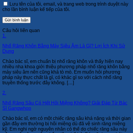
Lưu tên của tôi, email, và trang web trong trình duyệt này
cho lần bình luận kế tiếp của tôi.
Câu hỏi liên quan
1.
Nhổ Răng Khôn Bằng Máy Siêu Âm Là Gì? Lợi Ích Khi Sử
Dụng
Chào bác sĩ, em chuẩn bị nhổ răng khôn và thấy hiện nay
nhiều nha khoa giới thiệu phương pháp nhổ răng khôn bằng
máy siêu âm nên cũng khá tò mò. Em muốn hỏi phương
pháp này thực chất là gì, có khác gì so với cách nhổ răng
truyền thống trước đây không. […]
2.
Nhổ Răng Sâu Có Hết Hôi Miệng Không? Giải Đáp Từ Bác
Sĩ Gangwhoo
Chào bác sĩ, em có một chiếc răng sâu khá nặng và thời gian
gần đây em thường bị hôi miệng dù đã vệ sinh răng miệng
kỹ. Em nghi ngờ nguyên nhân có thể do chiếc răng sâu này