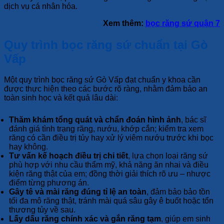
dịch vụ cá nhân hóa.
Xem thêm:
bọc răng sứ quận 7
Quy trình bọc răng sứ chuẩn tại Gò
Vấp
Một quy trình bọc răng sứ Gò Vấp đạt chuẩn y khoa cần
được thực hiện theo các bước rõ ràng, nhằm đảm bảo an
toàn sinh học và kết quả lâu dài:
Thăm khám tổng quát và chẩn đoán hình ảnh
, bác sĩ
đánh giá tình trạng răng, nướu, khớp cắn; kiểm tra xem
răng có cần điều trị tủy hay xử lý viêm nướu trước khi bọc
hay không.
Tư vấn kế hoạch điều trị chi tiết
, lựa chọn loại răng sứ
phù hợp với nhu cầu thẩm mỹ, khả năng ăn nhai và điều
kiện răng thật của em; đồng thời giải thích rõ ưu – nhược
điểm từng phương án.
Gây tê và mài răng đúng tỉ lệ an toàn
, đảm bảo bảo tồn
tối đa mô răng thật, tránh mài quá sâu gây ê buốt hoặc tổn
thương tủy về sau.
Lấy dấu răng chính xác và gắn răng tạm
, giúp em sinh