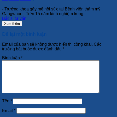
- Trưởng khoa gây mê hồi sức tại Bệnh viện thẩm mỹ
Gangwhoo - Trên 15 năm kinh nghiệm trong...
Bác sĩ tư vấn
Xem thêm
Để lại một bình luận
Email của bạn sẽ không được hiển thị công khai.
Các
trường bắt buộc được đánh dấu
*
Bình luận
*
Tên
*
Email
*