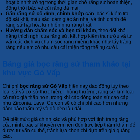
hoạt bình thường trong thời gian chờ răng sứ hoàn thiện,
đồng thời bảo vệ cùi răng đã mài.
Gắn răng sứ cố định, chỉnh khớp cắn
, bác sĩ kiểm tra
độ sát khít, màu sắc, cảm giác ăn nhai và tinh chỉnh để
răng sứ hài hòa tự nhiên như răng thật.
Hướng dẫn chăm sóc và hẹn tái khám
, theo dõi khả
năng thích nghi của răng sứ, kết hợp kiểm tra nướu và tư
vấn các dịch vụ chăm sóc răng miệng khác như tẩy trắng
răng nếu em có nhu cầu cải thiện tổng thể nụ cười.
Bảng giá bọc răng sứ tham khảo tại
khu vực Gò Vấp
Chi phí
bọc răng sứ Gò Vấp
hiện nay dao động tùy theo
loại sứ và cơ sở thực hiện. Thông thường, răng sứ kim loại
có mức giá thấp hơn, trong khi các dòng toàn sứ cao cấp
như Zirconia, Lava, Cercon sẽ có chi phí cao hơn nhưng
đảm bảo thẩm mỹ và độ bền lâu dài.
Để biết mức giá chính xác và phù hợp với tình trạng răng
của mình, bác sĩ khuyên em nên đến trực tiếp thăm khám để
được tư vấn cụ thể, tránh lựa chọn chỉ dựa trên giá quảng
cáo.