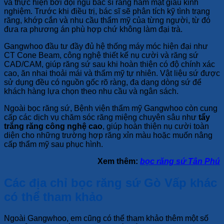
và thực hiện bởi đội ngũ bác sĩ răng hàm mặt giàu kinh
nghiệm. Trước khi điều trị, bác sĩ sẽ phân tích kỹ tình trạng
răng, khớp cắn và nhu cầu thẩm mỹ của từng người, từ đó
đưa ra phương án phù hợp chứ không làm đại trà.
Gangwhoo đầu tư đầy đủ hệ thống máy móc hiện đại như
CT Cone Beam, công nghệ thiết kế nụ cười và răng sứ
CAD/CAM, giúp răng sứ sau khi hoàn thiện có độ chính xác
cao, ăn nhai thoải mái và thẩm mỹ tự nhiên. Vật liệu sứ được
sử dụng đều có nguồn gốc rõ ràng, đa dạng dòng sứ để
khách hàng lựa chọn theo nhu cầu và ngân sách.
Ngoài bọc răng sứ, Bệnh viện thẩm mỹ Gangwhoo còn cung
cấp các dịch vụ chăm sóc răng miệng chuyên sâu như
tẩy
trắng răng công nghệ cao
, giúp hoàn thiện nụ cười toàn
diện cho những trường hợp răng xỉn màu hoặc muốn nâng
cấp thẩm mỹ sau phục hình.
Xem thêm:
bọc răng sứ Tân Phú
Các địa chỉ bọc răng sứ Gò Vấp khác
có thể tham khảo
Ngoài Gangwhoo, em cũng có thể tham khảo thêm một số