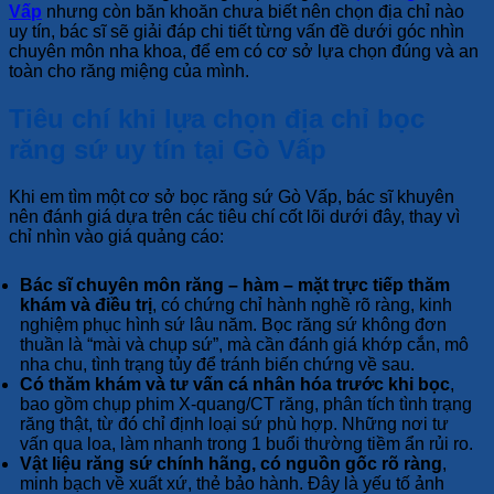
Vấp
nhưng còn băn khoăn chưa biết nên chọn địa chỉ nào
uy tín, bác sĩ sẽ giải đáp chi tiết từng vấn đề dưới góc nhìn
chuyên môn nha khoa, để em có cơ sở lựa chọn đúng và an
toàn cho răng miệng của mình.
Tiêu chí khi lựa chọn địa chỉ bọc
răng sứ uy tín tại Gò Vấp
Khi em tìm một cơ sở bọc răng sứ Gò Vấp, bác sĩ khuyên
nên đánh giá dựa trên các tiêu chí cốt lõi dưới đây, thay vì
chỉ nhìn vào giá quảng cáo:
Bác sĩ chuyên môn răng – hàm – mặt trực tiếp thăm
khám và điều trị
, có chứng chỉ hành nghề rõ ràng, kinh
nghiệm phục hình sứ lâu năm. Bọc răng sứ không đơn
thuần là “mài và chụp sứ”, mà cần đánh giá khớp cắn, mô
nha chu, tình trạng tủy để tránh biến chứng về sau.
Có thăm khám và tư vấn cá nhân hóa trước khi bọc
,
bao gồm chụp phim X-quang/CT răng, phân tích tình trạng
răng thật, từ đó chỉ định loại sứ phù hợp. Những nơi tư
vấn qua loa, làm nhanh trong 1 buổi thường tiềm ẩn rủi ro.
Vật liệu răng sứ chính hãng, có nguồn gốc rõ ràng
,
minh bạch về xuất xứ, thẻ bảo hành. Đây là yếu tố ảnh