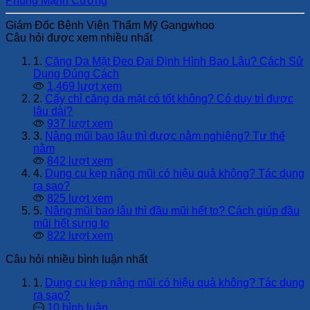
Phùng Mạnh Cường
Giám Đốc Bệnh Viện Thẩm Mỹ Gangwhoo
Câu hỏi được xem nhiều nhất
1.
Căng Da Mặt Đeo Đai Định Hình Bao Lâu? Cách Sử
Dụng Đúng Cách
1,469 lượt xem
2.
Cấy chỉ căng da mặt có tốt không? Có duy trì được
lâu dài?
937 lượt xem
3.
Nâng mũi bao lâu thì được nằm nghiêng? Tư thế
nằm
842 lượt xem
4.
Dụng cụ kẹp nâng mũi có hiệu quả không? Tác dụng
ra sao?
825 lượt xem
5.
Nâng mũi bao lâu thì đầu mũi hết to? Cách giúp đầu
mũi hết sưng to
822 lượt xem
Câu hỏi nhiều bình luận nhất
1.
Dụng cụ kẹp nâng mũi có hiệu quả không? Tác dụng
ra sao?
10 bình luận