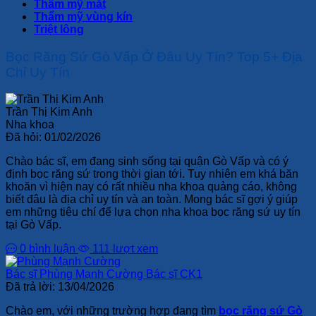
Thẩm mỹ mắt
Thẩm mỹ vùng kín
Triệt lông
Bọc Răng Sứ Gò Vấp Ở Đâu Uy Tín? Top 5+ Địa
Chỉ Uy Tín
Trần Thị Kim Anh
Nha khoa
Đã hỏi:
01/02/2026
Chào bác sĩ, em đang sinh sống tại quận Gò Vấp và có ý
định bọc răng sứ trong thời gian tới. Tuy nhiên em khá băn
khoăn vì hiện nay có rất nhiều nha khoa quảng cáo, không
biết đâu là địa chỉ uy tín và an toàn. Mong bác sĩ gợi ý giúp
em những tiêu chí để lựa chọn nha khoa bọc răng sứ uy tín
tại Gò Vấp.
0 bình luận
111 lượt xem
Bác sĩ Phùng Mạnh Cường
Bác sĩ CK1
Đã trả lời:
13/04/2026
Chào em, với những trường hợp đang tìm
bọc răng sứ Gò