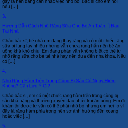
gây ra nên đang cân nhắc việc nhổ bỏ. Bác sĩ cho em hỏi
nếu […]
3.
Hướng Dẫn Cách Nhổ Răng Sữa Cho Bé An Toàn, Ít Đau
Tại Nhà
Chào bác sĩ, bé nhà em đang thay răng và có một chiếc răng
sữa bị lung lay nhiều nhưng vẫn chưa rụng hẳn nên bé ăn
uống khá khó chịu. Em đang phân vân không biết có thể tự
nhổ răng sữa cho bé tại nhà hay nên đưa đến nha khoa. Nếu
có […]
4.
Nhổ Răng Hàm Trên Trong Cùng Bị Sâu Có Nguy Hiểm
Không? Cần Lưu Ý Gì?
Chào bác sĩ, em có một chiếc răng hàm trên trong cùng bị
sâu khá nặng và thường xuyên đau nhức khi ăn uống. Em đi
khám thì được tư vấn có thể phải nhổ bỏ nhưng em hơi lo vì
đây là răng hàm phía trong nên sợ ảnh hưởng đến xoang
hoặc việc […]
5.