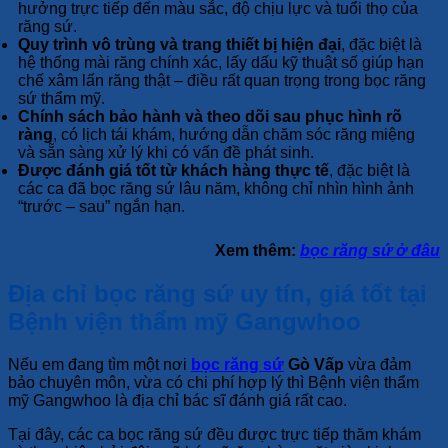
hưởng trực tiếp đến màu sắc, độ chịu lực và tuổi thọ của
răng sứ.
Quy trình vô trùng và trang thiết bị hiện đại
, đặc biệt là
hệ thống mài răng chính xác, lấy dấu kỹ thuật số giúp hạn
chế xâm lấn răng thật – điều rất quan trọng trong bọc răng
sứ thẩm mỹ.
Chính sách bảo hành và theo dõi sau phục hình rõ
ràng
, có lịch tái khám, hướng dẫn chăm sóc răng miệng
và sẵn sàng xử lý khi có vấn đề phát sinh.
Được đánh giá tốt từ khách hàng thực tế
, đặc biệt là
các ca đã bọc răng sứ lâu năm, không chỉ nhìn hình ảnh
“trước – sau” ngắn hạn.
Xem thêm:
bọc răng sứ ở đâu
Địa chỉ bọc răng sứ uy tín, giá tốt tại
Bệnh viện thẩm mỹ Gangwhoo
Nếu em đang tìm một nơi
bọc răng sứ
Gò Vấp
vừa đảm
bảo chuyên môn, vừa có chi phí hợp lý thì Bệnh viện thẩm
mỹ Gangwhoo là địa chỉ bác sĩ đánh giá rất cao.
Tại đây, các ca bọc răng sứ đều được trực tiếp thăm khám