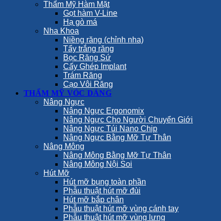
Thẩm Mỹ Hàm Mặt
Gọt hàm V-Line
Hạ gò má
Nha Khoa
Niềng răng (chỉnh nha)
Tẩy trắng răng
Bọc Răng Sứ
Cấy Ghép Implant
Trám Răng
Cạo Vôi Răng
THẨM MỸ VÓC DÁNG
Nâng Ngực
Nâng Ngực Ergonomix
Nâng Ngực Cho Người Chuyển Giới
Nâng Ngực Túi Nano Chip
Nâng Ngực Bằng Mỡ Tự Thân
Nâng Mông
Nâng Mông Bằng Mỡ Tự Thân
Nâng Mông Nội Soi
Hút Mỡ
Hút mỡ bụng toàn phần
Phẫu thuật hút mỡ đùi
Hút mỡ bắp chân
Phẫu thuật hút mỡ vùng cánh tay
Phẫu thuật hút mỡ vùng lưng