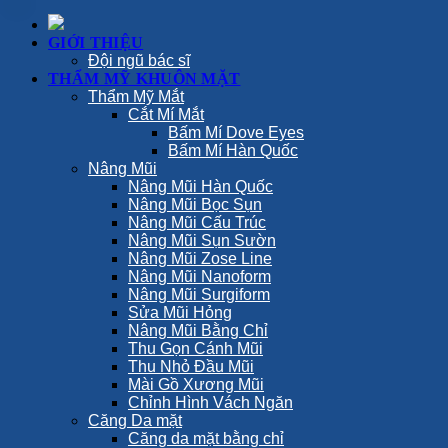
GIỚI THIỆU
Đội ngũ bác sĩ
THẨM MỸ KHUÔN MẶT
Thẩm Mỹ Mắt
Cắt Mí Mắt
Bấm Mí Dove Eyes
Bấm Mí Hàn Quốc
Nâng Mũi
Nâng Mũi Hàn Quốc
Nâng Mũi Bọc Sụn
Nâng Mũi Cấu Trúc
Nâng Mũi Sụn Sườn
Nâng Mũi Zose Line
Nâng Mũi Nanoform
Nâng Mũi Surgiform
Sửa Mũi Hỏng
Nâng Mũi Bằng Chỉ
Thu Gọn Cánh Mũi
Thu Nhỏ Đầu Mũi
Mài Gồ Xương Mũi
Chỉnh Hình Vách Ngăn
Căng Da mặt
Căng da mặt bằng chỉ