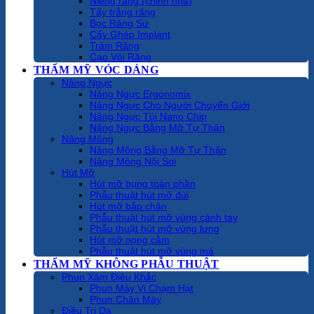
Niềng răng (chỉnh nha)
Tẩy trắng răng
Bọc Răng Sứ
Cấy Ghép Implant
Trám Răng
Cạo Vôi Răng
THẨM MỸ VÓC DÁNG
Nâng Ngực
Nâng Ngực Ergonomix
Nâng Ngực Cho Người Chuyển Giới
Nâng Ngực Túi Nano Chip
Nâng Ngực Bằng Mỡ Tự Thân
Nâng Mông
Nâng Mông Bằng Mỡ Tự Thân
Nâng Mông Nội Soi
Hút Mỡ
Hút mỡ bụng toàn phần
Phẫu thuật hút mỡ đùi
Hút mỡ bắp chân
Phẫu thuật hút mỡ vùng cánh tay
Phẫu thuật hút mỡ vùng lưng
Hút mỡ nọng cằm
Phẫu thuật hút mỡ vùng má
THẨM MỸ KHÔNG PHẪU THUẬT
Phun Xăm Điêu Khắc
Phun Mày Vi Chạm Hạt
Phun Chân Mày
Điều Trị Da