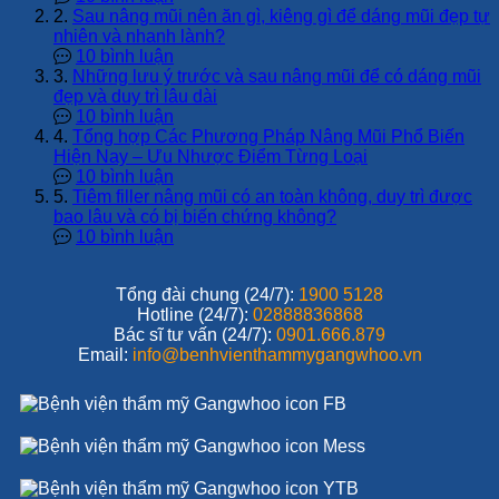
2.
Sau nâng mũi nên ăn gì, kiêng gì để dáng mũi đẹp tự
nhiên và nhanh lành?
10 bình luận
3.
Những lưu ý trước và sau nâng mũi để có dáng mũi
đẹp và duy trì lâu dài
10 bình luận
4.
Tổng hợp Các Phương Pháp Nâng Mũi Phổ Biến
Hiện Nay – Ưu Nhược Điểm Từng Loại
10 bình luận
5.
Tiêm filler nâng mũi có an toàn không, duy trì được
bao lâu và có bị biến chứng không?
10 bình luận
Tổng đài chung (24/7):
1900 5128
Hotline (24/7):
02888836868
Bác sĩ tư vấn (24/7):
0901.666.879
Email:
info@benhvienthammygangwhoo.vn