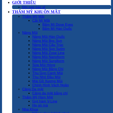
GIỚI THIỆU
Đội ngũ bác sĩ
THẨM MỸ KHUÔN MẶT
Thẩm Mỹ Mắt
Cắt Mí Mắt
Bấm Mí Dove Eyes
Bấm Mí Hàn Quốc
Nâng Mũi
Nâng Mũi Hàn Quốc
Nâng Mũi Bọc Sụn
Nâng Mũi Cấu Trúc
Nâng Mũi Sụn Sườn
Nâng Mũi Zose Line
Nâng Mũi Nanoform
Nâng Mũi Surgiform
Sửa Mũi Hỏng
Nâng Mũi Bằng Chỉ
Thu Gọn Cánh Mũi
Thu Nhỏ Đầu Mũi
Mài Gồ Xương Mũi
Chỉnh Hình Vách Ngăn
Căng Da mặt
Căng da mặt bằng chỉ
Thẩm Mỹ Hàm Mặt
Gọt hàm V-Line
Hạ gò má
Nha Khoa