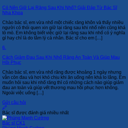
Có Nên Giữ Lại Răng Sau Khi Nhổ? Giải Đáp Từ Bác Sĩ
Nha Khoa
Chào bác sĩ, em vừa nhổ một chiếc răng khôn và thấy nhiều
người có thói quen xin giữ lại răng sau khi nhổ nên cũng khá
tò mò. Em không biết việc giữ lại răng sau khi nhổ có ý nghĩa
gì hay chỉ là do tâm lý cá nhân. Bác sĩ cho em […]
6.
Cách Giảm Đau Sau Khi Nhổ Răng An Toàn Và Giúp Mau
Hồi Phục
Chào bác sĩ, em vừa nhổ răng được khoảng 1 ngày nhưng
vẫn còn đau và hơi khó chịu khi ăn uống nên khá lo lắng. Em
muốn hỏi sau khi nhổ răng thì có những cách nào giúp giảm
đau an toàn và giúp vết thương mau hồi phục hơn không.
Ngoài việc uống […]
Gửi câu hỏi
Bác sĩ được đánh giá nhiều nhất
Bác sĩ CK1