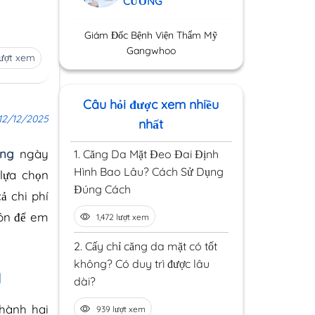
CƯỜNG
Giám Đốc Bệnh Viện Thẩm Mỹ
Gangwhoo
lượt xem
Câu hỏi được xem nhiều
12/12/2025
nhất
ăng
ngày
1.
Căng Da Mặt Đeo Đai Định
Hình Bao Lâu? Cách Sử Dụng
 lựa chọn
Đúng Cách
ả chi phí
môn để em
1,472 lượt xem
2.
Cấy chỉ căng da mặt có tốt
không? Có duy trì được lâu
y
dài?
thành hai
939 lượt xem