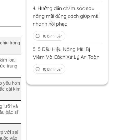
4.
Hướng dẫn chăm sóc sau
nâng mũi đúng cách giúp mũi
nhanh hồi phục
10 bình luận
chịu trong
5.
5 Dấu Hiệu Nâng Mũi Bị
Viêm Và Cách Xử Lý An Toàn
im loại;
ức trung
10 bình luận
éo yếu hơn
ắc cài kim
g lưỡi và
cầu bác sĩ
p với sai
thuộc vào