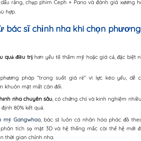
ấy dấu răng, chụp phim Ceph + Pano và đánh giá xương 
hù hợp.
ừ bác sĩ chỉnh nha khi chọn phươn
u quả điều trị
hơn yếu tố thẩm mỹ hoặc giá cả, đặc biệt 
hương pháp “trong suốt giá rẻ” vì lực kéo yếu, dễ c
m khuôn mặt mất cân đối.
chỉnh nha chuyên sâu
, có chứng chỉ và kinh nghiệm nhiề
 định 80% kết quả.
ẩm mỹ Gangwhoo
, bác sĩ luôn cá nhân hóa phác đồ the
 phân tích sọ mặt 3D và hệ thống mắc cài thế hệ mới để
n thời gian chỉnh nha.