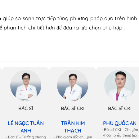
giúp so sánh trực tiếp từng phương pháp dựa trên hình
ể phân tích chi tiết hơn để đưa ra lựa chọn phù hợp .
BÁC SĨ
BÁC SĨ CKI
BÁC SĨ CKI
LÊ NGỌC TUẤN
TRẦN KIM
PHÚ QUỐC AN
- Bác sĩ CKI – Chuyên
ANH
THẠCH
khoa I phẫu thuật tạo
- Bác sĩ – Trưởng phòng
- Phó giám đốc chuyên