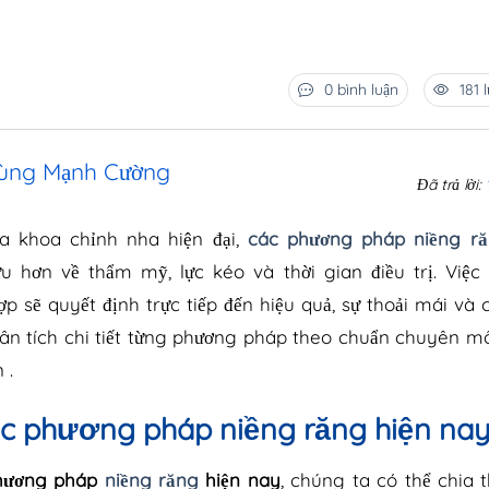
0 bình luận
181 
hùng Mạnh Cường
Đã trả lời:
a khoa chỉnh nha hiện đại,
các phương pháp niềng r
u hơn về thẩm mỹ, lực kéo và thời gian điều trị. Việc
 sẽ quyết định trực tiếp đến hiệu quả, sự thoải mái và c
 phân tích chi tiết từng phương pháp theo chuẩn chuyên 
 .
c phương pháp niềng răng hiện na
hương pháp
niềng răng
hiện nay
, chúng ta có thể chia 