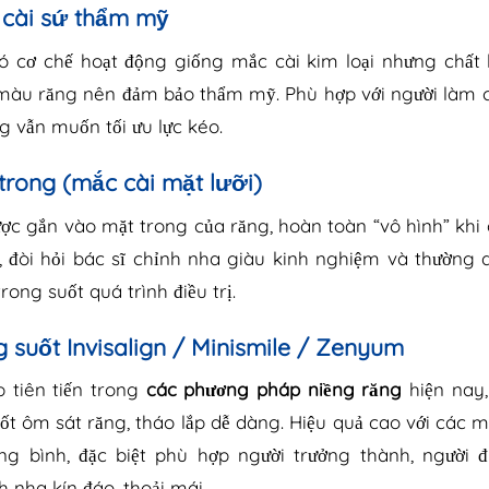
 cài sứ thẩm mỹ
 cơ chế hoạt động giống mắc cài kim loại nhưng chất l
 màu răng nên đảm bảo thẩm mỹ. Phù hợp với người làm 
g vẫn muốn tối ưu lực kéo.
trong (mắc cài mặt lưỡi)
ợc gắn vào mặt trong của răng, hoàn toàn “vô hình” khi g
, đòi hỏi bác sĩ chỉnh nha giàu kinh nghiệm và thường
ong suốt quá trình điều trị.
 suốt Invisalign / Minismile / Zenyum
 tiên tiến trong
các phương pháp niềng răng
hiện nay,
ốt ôm sát răng, tháo lắp dễ dàng. Hiệu quả cao với các m
ung bình, đặc biệt phù hợp người trưởng thành, người 
 nha kín đáo, thoải mái.