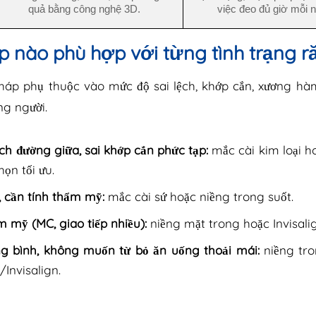
quả bằng công nghệ 3D.
việc đeo đủ giờ mỗi 
 nào phù hợp với từng tình trạng r
háp phụ thuộc vào mức độ sai lệch, khớp cắn, xương h
g người.
h đường giữa, sai khớp cắn phức tạp:
mắc cài kim loại h
họn tối ưu.
, cần tính thẩm mỹ:
mắc cài sứ hoặc niềng trong suốt.
 mỹ (MC, giao tiếp nhiều):
niềng mặt trong hoặc Invisalig
ung bình, không muốn từ bỏ ăn uống thoải mái:
niềng tro
Invisalign.