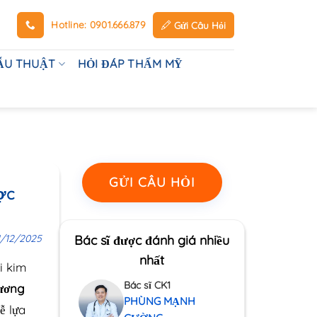
Hotline: 0901.666.879
Gửi Câu Hỏi
ẪU THUẬT
HỎI ĐÁP THẨM MỸ
GỬI CÂU HỎI
ợc
1/12/2025
Bác sĩ được đánh giá nhiều
nhất
i kim
Bác sĩ CK1
ương
PHÙNG MẠNH
ễ lựa