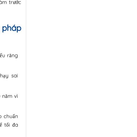
hàm trước
g pháp
nếu răng
hạy sai
u năm vì
o chuẩn
 tối đa