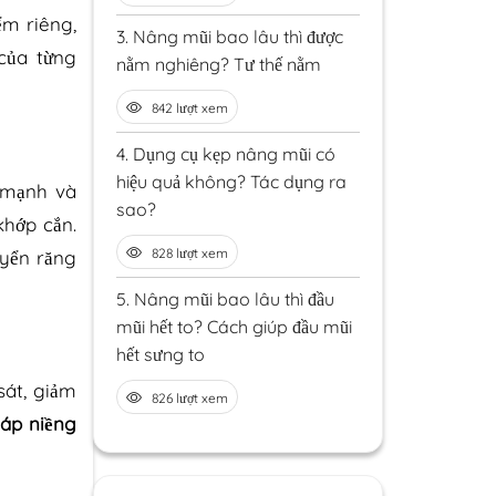
ểm riêng,
3.
Nâng mũi bao lâu thì được
của từng
nằm nghiêng? Tư thế nằm
842 lượt xem
4.
Dụng cụ kẹp nâng mũi có
hiệu quả không? Tác dụng ra
o mạnh và
sao?
khớp cắn.
828 lượt xem
uyển răng
5.
Nâng mũi bao lâu thì đầu
mũi hết to? Cách giúp đầu mũi
hết sưng to
sát, giảm
826 lượt xem
áp niềng