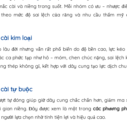
ắc cài và niềng trong suốt. Mỗi nhóm có ưu – nhược đi
 theo mức độ sai lệch của răng và nhu cầu thẩm mỹ 
cài kim loại
 lâu đời nhưng vẫn rất phổ biến do độ bền cao, lực ké
các ca phức tạp như hô – móm, chen chúc nặng, sai lệch 
ng thép không gỉ, kết hợp với dây cung tạo lực dịch ch
cài tự buộc
ượt tự đóng giúp giữ dây cung chắc chắn hơn, giảm ma 
i gian niềng. Đây được xem là một trong
các phương ph
người lựa chọn nhờ tính tiện lợi và hiệu quả cao.