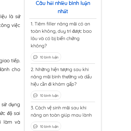
Câu hỏi nhiều bình luận
nhất
iệu là sứ
1.
Tiêm filler nâng mũi có an
công việc
toàn không, duy trì được bao
lâu và có bị biến chứng
không?
10 bình luận
iao tiếp.
 dành cho
2.
Những hiện tượng sau khi
nâng mũi bình thường và dấu
hiệu cần đi khám gấp?
10 bình luận
 sử dụng
3.
Cách vệ sinh mũi sau khi
ức độ sai
nâng an toàn giúp mau lành
đi làm và
10 bình luận