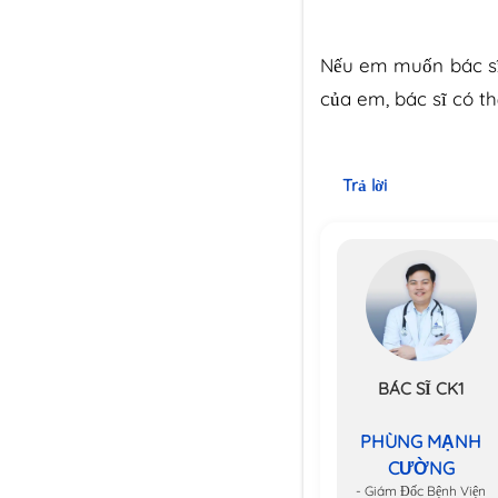
Nếu em muốn bác sĩ 
của em, bác sĩ có th
Trả lời
BÁC SĨ CK1
PHÙNG MẠNH
CƯỜNG
- Giám Đốc Bệnh Viện