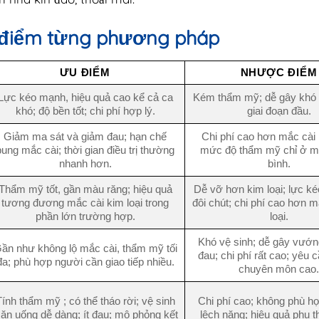
 điểm từng phương pháp
ƯU ĐIỂM
NHƯỢC ĐIỂM
Lực kéo mạnh, hiệu quả cao kể cả ca
Kém thẩm mỹ; dễ gây khó 
khó; độ bền tốt; chi phí hợp lý.
giai đoạn đầu.
Giảm ma sát và giảm đau; hạn chế
Chi phí cao hơn mắc cài k
bung mắc cài; thời gian điều trị thường
mức độ thẩm mỹ chỉ ở m
nhanh hơn.
bình.
Thẩm mỹ tốt, gần màu răng; hiệu quả
Dễ vỡ hơn kim loại; lực k
tương đương mắc cài kim loại trong
đôi chút; chi phí cao hơn m
phần lớn trường hợp.
loại.
Khó vệ sinh; dễ gây vướn
ần như không lộ mắc cài, thẩm mỹ tối
đau; chi phí rất cao; yêu 
đa; phù hợp người cần giao tiếp nhiều.
chuyên môn cao.
ính thẩm mỹ ; có thể tháo rời; vệ sinh
Chi phí cao; không phù hợ
 ăn uống dễ dàng; ít đau; mô phỏng kết
lệch nặng; hiệu quả phụ 