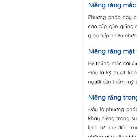
Niềng răng mắc
Phương pháp này có
cao cấp, gần giống
giao tiếp nhiều nhưn
Niềng răng mặt 
Hệ thống mắc cài đư
Đây là kỹ thuật khó
người cần thẩm mỹ tr
Niềng răng trong
Đây là phương pháp
khay niềng trong su
lệch từ nhẹ đến tr
những ai muốn chỉnh