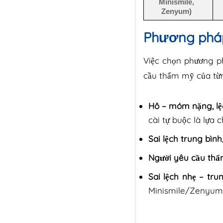
Minismile,
Zenyum)
Phương pháp
Việc chọn phương p
cầu thẩm mỹ của từn
Hô – móm nặng, lệc
cài tự buộc là lựa c
Sai lệch trung bình
Người yêu cầu thẩm
Sai lệch nhẹ – tr
Minismile/Zenyum/