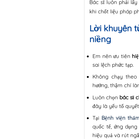
Bác sĩ luôn phải l
khi chốt liệu pháp p
Lời khuyên t
niềng
Em nên ưu tiên
hiệ
sai lệch phức tạp.
Không chạy theo p
hướng, thậm chí là
Luôn chọn
bác sĩ 
đây là yếu tố quyết
Tại
Bệnh viện th
quốc tế, ứng dụng
hiệu quả và rút ngắ