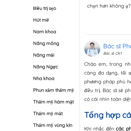
chọn hơn không ạ?
Điều trị sẹo
Hút mỡ
Nam khoa
Nâng mông
Bác sĩ P
Bác sĩ CK1
Nâng mũi
Chào em, trong nh
Nâng Ngực
càng đa dạng, tối ư
Nha khoa
phương pháp phù hợp
Phun xăm thẩm mỹ
điều trị. Bác sĩ sẽ
có cái nhìn toàn diện
Thẩm mỹ hàm mặt
Tổng hợp cá
Thẩm mỹ mắt
Thẩm mỹ vùng kín
Khi nhắc đến
các p