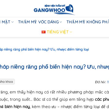
 MẶT
THẨM MỸ VÓC DÁNG
THẨM MỸ KHÔNG PH
TIẾNG VIỆT
 niềng răng phổ biến hiện nay? Ưu, nhược điểm từng loại
áp niềng răng phổ biến hiện nay? Ưu, như
Nha khoa
Đã hỏi:
1
 răng, em thấy hiện nay có rất nhiều phương pháp: mắc cà
ự buộc, trong suốt… Bác sĩ có thể giúp em tổng hợp
các ph
ổ biến hiện nay
, kèm theo ưu – nhược điểm từng loại để d