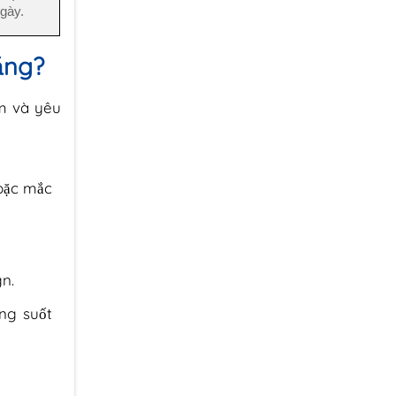
ngày.
ăng?
àm và yêu
oặc mắc
n.
ng suốt