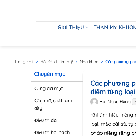
GIỚI THIỆU
THẨM MỸ KHUÔN
Trang chủ
>
Hỏi đáp thẩm mỹ
>
Nha khoa
>
Các phương pháp
Chuyên mục
Các phương ph
Căng da mặt
điểm từng loại
Cấy mỡ, chất làm
Bùi Ngọc Hằng
đầy
Khi tìm hiểu niềng
Điều trị da
loại, mắc cài sứ, t
Điều trị hôi nách
pháp niềng răng ph