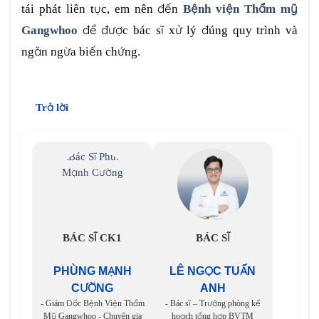
tái phát liên tục, em nên đến
Bệnh viện Thẩm mỹ
Gangwhoo
để được bác sĩ xử lý đúng quy trình và
ngăn ngừa biến chứng.
Trả lời
BÁC SĨ CK1
BÁC SĨ
PHÙNG MẠNH
LÊ NGỌC TUẤN
CƯỜNG
ANH
- Giám Đốc Bệnh Viện Thẩm
- Bác sĩ – Trưởng phòng kế
Mỹ Gangwhoo - Chuyên gia
hoạch tổng hợp BVTM