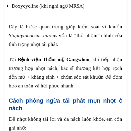
Doxycycline (khi nghi ngờ MRSA)
Đây là bước quan trọng giúp kiểm soát vi khuẩn
Staphylococcus aureus
vốn là “thủ phạm” chính của
tình trạng nhọt tái phát.
Tại
Bệnh viện Thẩm mỹ Gangwhoo
, khi tiếp nhận
trường hợp nhọt nách, bác sĩ thường kết hợp rạch
dẫn mủ + kháng sinh + chăm sóc sát khuẩn để đảm
bảo an toàn và hồi phục nhanh.
Cách phòng ngừa tái phát mụn nhọt ở
nách
Để nhọt không tái lại và da nách luôn khỏe, em cần
ghi nhớ: