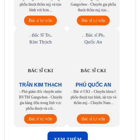
phẫu thuật thẩm mỹ và tạo
Gangwhoo - Chuyên gia phẫu
hình với hơn...
thuật thẩm mỹ tạo...
Bác sĩ tư vấn
Bác sĩ tư vấn
BÁC SĨ CKI
BÁC SĨ CKI
TRẦN KIM THẠCH
PHÚ QUỐC AN
- Phó giám đốc chuyên môn
- Bác sĩ CKI – Chuyên khoa I
BVTM Gangwhoo - Chuyên
phẫu thuật tạo hình, tái tạo và
gia hàng đầu trong lĩnh vực
thẩm mỹ - Chuyên Nam...
phẫu thuật và cải...
Bác sĩ tư vấn
Bác sĩ tư vấn
XEM THÊM