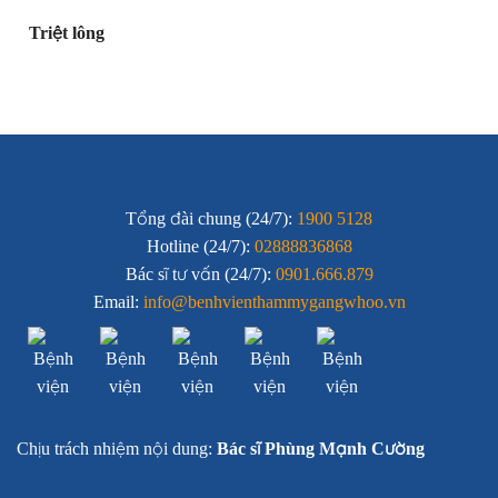
Triệt lông
Tổng đài chung (24/7):
1900 5128
Hotline (24/7):
02888836868
Bác sĩ tư vấn (24/7):
0901.666.879
Email:
info@benhvienthammygangwhoo.vn
Chịu trách nhiệm nội dung:
Bác sĩ Phùng Mạnh Cường