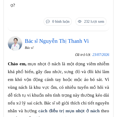
ạ?
0 bình luận
232 lượt xem
Bác sĩ Nguyễn Thị Thanh Vi
Bác sĩ
Đã trả lời:
23/07/2026
Chào em,
mụn nhọt ở nách là một dạng viêm nhiễm
khá phổ biến, gây đau nhức, sưng đỏ và đôi khi làm
em khó vận động cánh tay hoặc mặc áo bó sát. Vì
vùng nách là khu vực ẩm, có nhiều tuyến mồ hôi và
dễ tích tụ vi khuẩn nên tình trạng này thường kéo dài
nếu xử lý sai cách. Bác sĩ sẽ giải thích chi tiết nguyên
nhân và hướng
cách điều trị mụn nhọt ở nách
theo