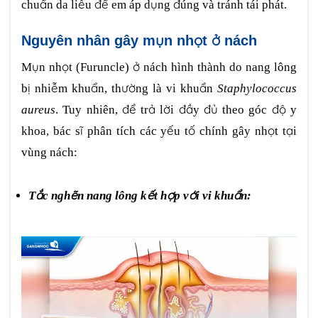
chuẩn da liễu để em áp dụng đúng và tránh tái phát.
Nguyên nhân gây mụn nhọt ở nách
Mụn nhọt (Furuncle) ở nách hình thành do nang lông
bị nhiễm khuẩn, thường là vi khuẩn
Staphylococcus
aureus
. Tuy nhiên, để trả lời đầy đủ theo góc độ y
khoa, bác sĩ phân tích các yếu tố chính gây nhọt tại
vùng nách:
Tắc nghẽn nang lông kết hợp với vi khuẩn: