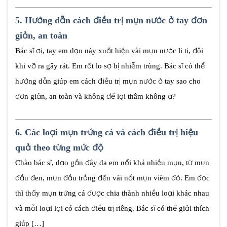
5.
Hướng dẫn cách điều trị mụn nước ở tay đơn
giản, an toàn
Bác sĩ ơi, tay em dạo này xuất hiện vài mụn nước li ti, đôi
khi vỡ ra gây rát. Em rất lo sợ bị nhiễm trùng. Bác sĩ có thể
hướng dẫn giúp em cách điều trị mụn nước ở tay sao cho
đơn giản, an toàn và không để lại thâm không ạ?
6.
Các loại mụn trứng cá và cách điều trị hiệu
quả theo từng mức độ
Chào bác sĩ, dạo gần đây da em nổi khá nhiều mụn, từ mụn
đầu đen, mụn đầu trắng đến vài nốt mụn viêm đỏ. Em đọc
thì thấy mụn trứng cá được chia thành nhiều loại khác nhau
và mỗi loại lại có cách điều trị riêng. Bác sĩ có thể giải thích
giúp […]