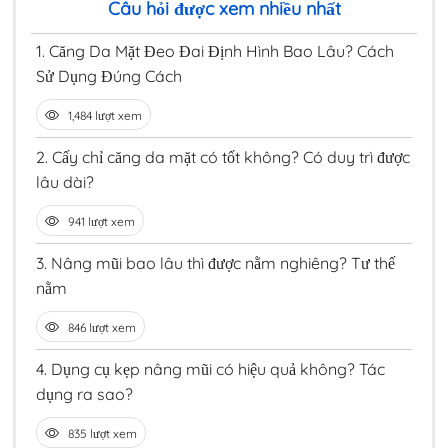
Câu hỏi được xem nhiều nhất
1.
Căng Da Mặt Đeo Đai Định Hình Bao Lâu? Cách
Sử Dụng Đúng Cách
1,484 lượt xem
2.
Cấy chỉ căng da mặt có tốt không? Có duy trì được
lâu dài?
941 lượt xem
3.
Nâng mũi bao lâu thì được nằm nghiêng? Tư thế
nằm
846 lượt xem
4.
Dụng cụ kẹp nâng mũi có hiệu quả không? Tác
dụng ra sao?
835 lượt xem