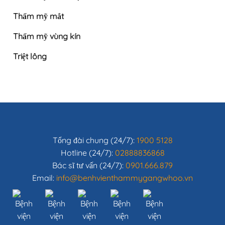
Thẩm mỹ mắt
Thẩm mỹ vùng kín
Triệt lông
Tổng đài chung (24/7):
1900 5128
Hotline (24/7):
02888836868
Bác sĩ tư vấn (24/7):
0901.666.879
Email:
info@benhvienthammygangwhoo.vn