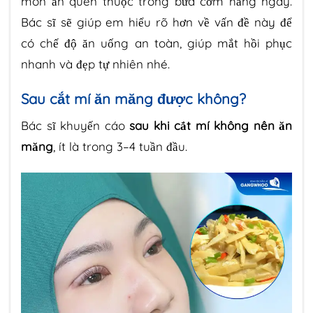
món ăn quen thuộc trong bữa cơm hằng ngày.
Bác sĩ sẽ giúp em hiểu rõ hơn về vấn đề này để
có chế độ ăn uống an toàn, giúp mắt hồi phục
nhanh và đẹp tự nhiên nhé.
Sau cắt mí ăn măng được không?
Bác sĩ khuyến cáo
sau khi cắt mí không nên ăn
măng
, ít là trong 3–4 tuần đầu.