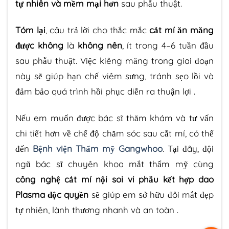
tự nhiên và mềm mại hơn
sau phẫu thuật.
Tóm lại
, câu trả lời cho thắc mắc
cắt mí ăn măng
được không
là
không nên
, ít trong 4–6 tuần đầu
sau phẫu thuật. Việc kiêng măng trong giai đoạn
này sẽ giúp hạn chế viêm sưng, tránh sẹo lồi và
đảm bảo quá trình hồi phục diễn ra thuận lợi .
Nếu em muốn được bác sĩ thăm khám và tư vấn
chi tiết hơn về chế độ chăm sóc sau cắt mí, có thể
đến
Bệnh viện Thẩm mỹ Gangwhoo
. Tại đây, đội
ngũ bác sĩ chuyên khoa mắt thẩm mỹ cùng
công nghệ cắt mí nội soi vi phẫu kết hợp dao
Plasma độc quyền
sẽ giúp em sở hữu đôi mắt đẹp
tự nhiên, lành thương nhanh và an toàn .