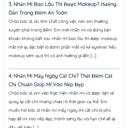
3.
Nhấn Mí Bao Lâu Thì Được Makeup? Hướng
Dẫn Trang Điểm An Toàn
Chào bác sĩ, do tính chất công việc nên em thường
xuyên phải trang điểm. Em mới nhấn mí và đang băn
khoăn không biết sau nhấn mí bao lâu thì được makeup
mắt trở lại, đặc biệt là đánh phấn mắt và kẻ eyeliner. Nếu
makeup sớm quá thì có ảnh hưởng gì đến […]
4.
Nhấn Mí Mấy Ngày Cắt Chỉ? Thời Điểm Cắt
Chỉ Chuẩn Giúp Mí Vào Nếp Đẹp
Chào bác sĩ, em vừa thực hiện nhấn mí và được dặn sẽ
quay lại cắt chỉ nhưng chưa rõ thời gian cụ thể. Em
muốn hỏi bác sĩ nhấn mí mấy ngày thì cắt chỉ là phù
hợp để mí vào nếp đẹp, tránh sưng lâu và hạn chế để lại
dấu vết trên […]