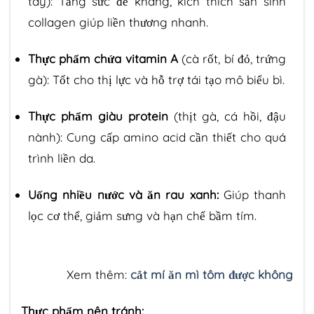
tây): Tăng sức đề kháng, kích thích sản sinh
collagen giúp liền thương nhanh.
Thực phẩm chứa vitamin A
(cà rốt, bí đỏ, trứng
gà): Tốt cho thị lực và hỗ trợ tái tạo mô biểu bì.
Thực phẩm giàu protein
(thịt gà, cá hồi, đậu
nành): Cung cấp amino acid cần thiết cho quá
trình liền da.
Uống nhiều nước và ăn rau xanh:
Giúp thanh
lọc cơ thể, giảm sưng và hạn chế bầm tím.
Xem thêm:
cắt mí ăn mì tôm được không
Thực phẩm nên tránh: