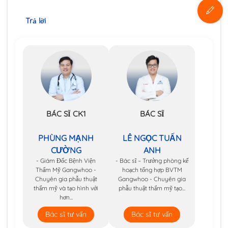
Trả lời
BÁC SĨ CK1
BÁC SĨ
PHÙNG MẠNH
LÊ NGỌC TUẤN
CƯỜNG
ANH
- Giám Đốc Bệnh Viện
- Bác sĩ – Trưởng phòng kế
Thẩm Mỹ Gangwhoo -
hoạch tổng hợp BVTM
Chuyên gia phẫu thuật
Gangwhoo - Chuyên gia
thẩm mỹ và tạo hình với
phẫu thuật thẩm mỹ tạo...
hơn...
Bác sĩ tư vấn
Bác sĩ tư vấn