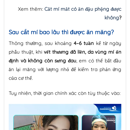
Xem thêm:
Cắt mí mắt có ăn đậu phộng được
không
?
Sau cắt mí bao lâu thì được ăn măng?
Thông thường, sau khoảng
4–6 tuần
kể từ ngày
phẫu thuật, khi
vết thương đã liền, da vùng mí ổn
định và không còn sưng đau
, em có thể bắt đầu
ăn lại măng với lượng nhỏ để kiểm tra phản ứng
của cơ thể.
Tuy nhiên, thời gian chính xác còn tùy thuộc vào: