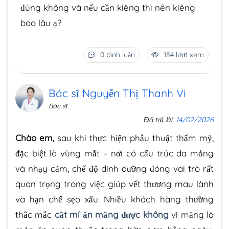
đúng không và nếu cần kiêng thì nên kiêng
bao lâu ạ?
0 bình luận
184 lượt xem
Bác sĩ Nguyễn Thị Thanh Vi
Bác sĩ
Đã trả lời:
14/02/2026
Chào em,
sau khi thực hiện phẫu thuật thẩm mỹ,
đặc biệt là vùng mắt – nơi có cấu trúc da mỏng
và nhạy cảm, chế độ dinh dưỡng đóng vai trò rất
quan trọng trong việc giúp vết thương mau lành
và hạn chế sẹo xấu. Nhiều khách hàng thường
thắc mắc
cắt mí ăn măng được không
vì măng là