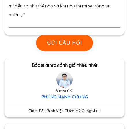
mí diễn ra như thế nào và khi nào thì mí sẽ trông tự
nhiên ạ?
GỬI CÂU HỎI
Bác sĩ được đánh giá nhiều nhất
Bác sĩ CK1
PHÙNG MẠNH CƯỜNG
Giám Đốc Bệnh Viện Thẩm Mỹ Gangwhoo