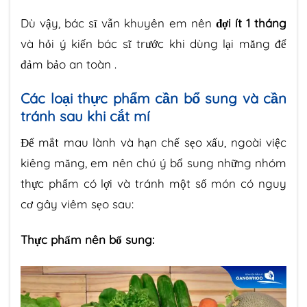
Dù vậy, bác sĩ vẫn khuyên em nên
đợi ít 1 tháng
và hỏi ý kiến bác sĩ trước khi dùng lại măng để
đảm bảo an toàn .
Các loại thực phẩm cần bổ sung và cần
tránh sau khi cắt mí
Để mắt mau lành và hạn chế sẹo xấu, ngoài việc
kiêng măng, em nên chú ý bổ sung những nhóm
thực phẩm có lợi và tránh một số món có nguy
cơ gây viêm sẹo sau:
Thực phẩm nên bổ sung: