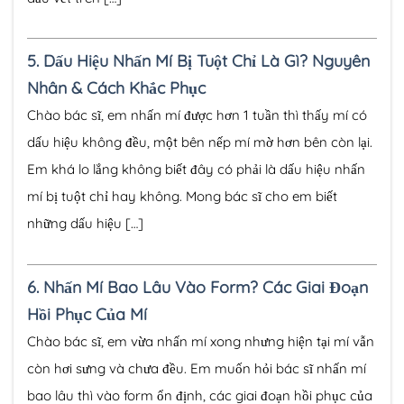
5.
Dấu Hiệu Nhấn Mí Bị Tuột Chỉ Là Gì? Nguyên
Nhân & Cách Khắc Phục
Chào bác sĩ, em nhấn mí được hơn 1 tuần thì thấy mí có
dấu hiệu không đều, một bên nếp mí mờ hơn bên còn lại.
Em khá lo lắng không biết đây có phải là dấu hiệu nhấn
mí bị tuột chỉ hay không. Mong bác sĩ cho em biết
những dấu hiệu […]
6.
Nhấn Mí Bao Lâu Vào Form? Các Giai Đoạn
Hồi Phục Của Mí
Chào bác sĩ, em vừa nhấn mí xong nhưng hiện tại mí vẫn
còn hơi sưng và chưa đều. Em muốn hỏi bác sĩ nhấn mí
bao lâu thì vào form ổn định, các giai đoạn hồi phục của