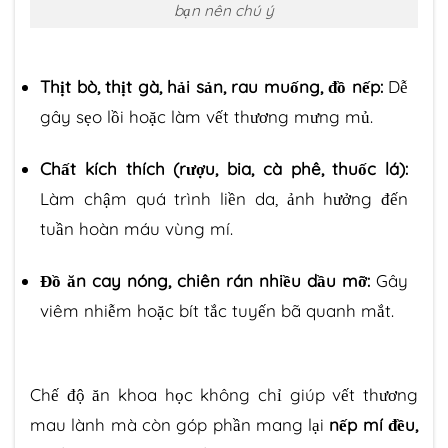
bạn nên chú ý
Thịt bò, thịt gà, hải sản, rau muống, đồ nếp:
Dễ
gây sẹo lồi hoặc làm vết thương mưng mủ.
Chất kích thích (rượu, bia, cà phê, thuốc lá):
Làm chậm quá trình liền da, ảnh hưởng đến
tuần hoàn máu vùng mí.
Đồ ăn cay nóng, chiên rán nhiều dầu mỡ:
Gây
viêm nhiễm hoặc bít tắc tuyến bã quanh mắt.
Chế độ ăn khoa học không chỉ giúp vết thương
mau lành mà còn góp phần mang lại
nếp mí đều,