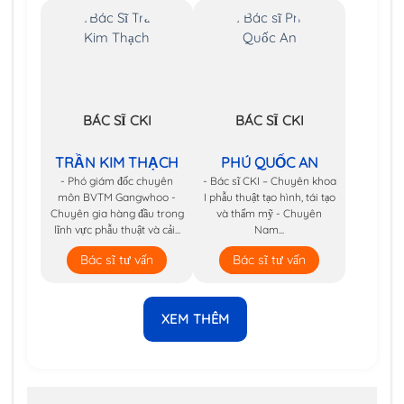
BÁC SĨ CKI
BÁC SĨ CKI
TRẦN KIM THẠCH
PHÚ QUỐC AN
- Phó giám đốc chuyên
- Bác sĩ CKI – Chuyên khoa
môn BVTM Gangwhoo -
I phẫu thuật tạo hình, tái tạo
Chuyên gia hàng đầu trong
và thẩm mỹ - Chuyên
lĩnh vực phẫu thuật và cải...
Nam...
Bác sĩ tư vấn
Bác sĩ tư vấn
XEM THÊM