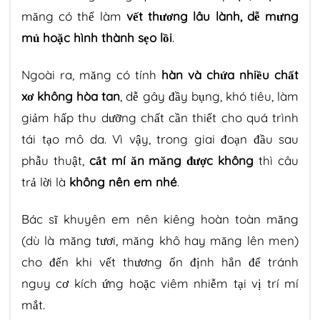
măng có thể làm
vết thương lâu lành, dễ mưng
mủ hoặc hình thành sẹo lồi
.
Ngoài ra, măng có tính
hàn và chứa nhiều chất
xơ không hòa tan
, dễ gây đầy bụng, khó tiêu, làm
giảm hấp thu dưỡng chất cần thiết cho quá trình
tái tạo mô da. Vì vậy, trong giai đoạn đầu sau
phẫu thuật,
cắt mí ăn măng được không
thì câu
trả lời là
không nên em nhé
.
Bác sĩ khuyên em nên kiêng hoàn toàn măng
(dù là măng tươi, măng khô hay măng lên men)
cho đến khi vết thương ổn định hẳn để tránh
nguy cơ kích ứng hoặc viêm nhiễm tại vị trí mí
mắt.