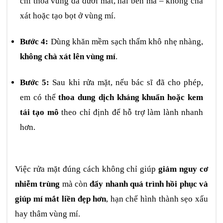
chỉ thoa vùng da dưới mắt, hai bên má – không chà
xát hoặc tạo bọt ở vùng mí.
Bước 4:
Dùng khăn mềm sạch thấm khô nhẹ nhàng,
không chà xát lên vùng mí
.
Bước 5:
Sau khi rửa mặt, nếu bác sĩ đã cho phép,
em có thể
thoa dung dịch kháng khuẩn hoặc kem
tái tạo mô
theo chỉ định để hỗ trợ làm lành nhanh
hơn.
Việc rửa mặt đúng cách không chỉ giúp
giảm nguy cơ
nhiễm trùng
mà còn
đẩy nhanh quá trình hồi phục và
giúp mí mắt liền đẹp hơn
, hạn chế hình thành sẹo xấu
hay thâm vùng mí.