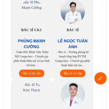
BÁC SĨ CK1
BÁC SĨ
PHÙNG MẠNH
LÊ NGỌC TUẤN
CƯỜNG
ANH
- Giám Đốc Bệnh Viện Thẩm
- Bác sĩ – Trưởng phòng kế
Mỹ Gangwhoo - Chuyên gia
hoạch tổng hợp BVTM
phẫu thuật thẩm mỹ và tạo hình
Gangwhoo - Chuyên gia phẫu
với hơn...
thuật thẩm mỹ tạo...
Bác sĩ tư vấn
Bác sĩ tư vấn