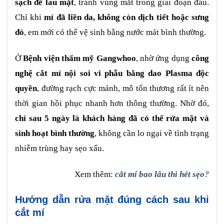
sạch để lau mặt
, tránh vùng mắt trong giai đoạn đầu.
Chỉ khi
mí đã liền da, không còn dịch tiết hoặc sưng
đỏ
, em mới có thể vệ sinh bằng nước mát bình thường.
Ở
Bệnh viện thẩm mỹ Gangwhoo
, nhờ ứng dụng
công
nghệ cắt mí nội soi vi phẫu bằng dao Plasma độc
quyền
, đường rạch cực mảnh, mô tổn thương rất ít nên
thời gian hồi phục nhanh hơn thông thường. Nhờ đó,
chỉ sau 5 ngày là khách hàng đã có thể rửa mặt và
sinh hoạt bình thường
, không cần lo ngại về tình trạng
nhiễm trùng hay sẹo xấu.
Xem thêm:
cắt mí bao lâu thì hết sẹo
?
Hướng dẫn rửa mặt đúng cách sau khi
cắt mí