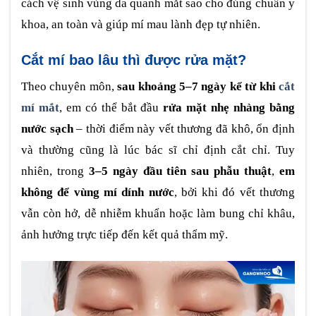
cách vệ sinh vùng da quanh mắt sao cho đúng chuẩn y
khoa, an toàn và giúp mí mau lành đẹp tự nhiên.
Cắt mí bao lâu thì được rửa mặt?
Theo chuyên môn,
sau khoảng 5–7 ngày kể từ khi
cắt
mí mắt
, em có thể bắt đầu
rửa mặt nhẹ nhàng bằng
nước sạch
– thời điểm này vết thương đã khô, ổn định
và thường cũng là lúc bác sĩ chỉ định cắt chỉ. Tuy
nhiên, trong
3–5 ngày đầu tiên sau phẫu thuật
,
em
không để vùng mí dính nước
, bởi khi đó vết thương
vẫn còn hở, dễ nhiễm khuẩn hoặc làm bung chỉ khâu,
ảnh hưởng trực tiếp đến kết quả thẩm mỹ.