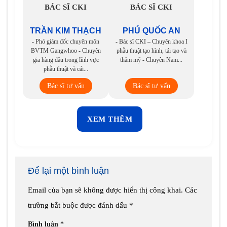
BÁC SĨ CKI
BÁC SĨ CKI
TRẦN KIM THẠCH
PHÚ QUỐC AN
- Phó giám đốc chuyên môn
- Bác sĩ CKI – Chuyên khoa I
BVTM Gangwhoo - Chuyên
phẫu thuật tạo hình, tái tạo và
gia hàng đầu trong lĩnh vực
thẩm mỹ - Chuyên Nam...
phẫu thuật và cải...
Bác sĩ tư vấn
Bác sĩ tư vấn
XEM THÊM
Để lại một bình luận
Email của bạn sẽ không được hiển thị công khai.
Các
trường bắt buộc được đánh dấu
*
Bình luận
*