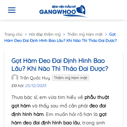
Trang chủ
>
Hỏi đáp thẩm mỹ
>
Thẩm mỹ hàm mặt
>
Gọt
Hàm Đeo Đai Định Hình Bao Lâu? Khi Nào Thì Tháo Đai Được?
Gọt Hàm Đeo Đai Định Hình Bao
Lâu? Khi Nào Thì Tháo Đai Được?
Trần Quốc Huy
Thẩm mỹ hàm mặt
Đã hỏi:
25/12/2025
Thưa bác sĩ, em vừa tìm hiểu về
phẫu thuật
gọt hàm
và thấy sau mổ cần phải
đeo đai
định hình hàm
. Em muốn hỏi rõ hơn là
gọt
hàm đeo đai định hình bao lâu
, trong sinh