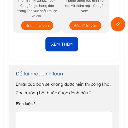
môn BVTM Gangwhoo -
I phẫu thuật tạo hình, tái
Chuyên gia hàng đầu
tạo và thẩm mỹ - Chuyên
trong lĩnh vực phẫu thuật
Nam...
và cải...
Bác sĩ tư vấn
Bác sĩ tư vấn
XEM THÊM
Để lại một bình luận
Email của bạn sẽ không được hiển thị công khai.
Các trường bắt buộc được đánh dấu
*
Bình luận
*