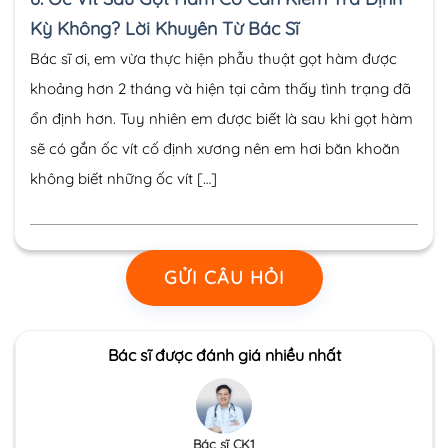
Kỳ Không? Lời Khuyên Từ Bác Sĩ
Bác sĩ ơi, em vừa thực hiện phẫu thuật gọt hàm được
khoảng hơn 2 tháng và hiện tại cảm thấy tình trạng đã
ổn định hơn. Tuy nhiên em được biết là sau khi gọt hàm
sẽ có gắn ốc vít cố định xương nên em hơi băn khoăn
không biết những ốc vít […]
GỬI CÂU HỎI
Bác sĩ được đánh giá nhiều nhất
Bác sĩ CK1