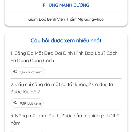
PHÙNG MẠNH CƯỜNG
Giám Đốc Bệnh Viện Thẩm Mỹ Gangwhoo
Câu hỏi được xem nhiều nhất
1.
Căng Da Mặt Đeo Đai Định Hình Bao Lâu? Cách
Sử Dụng Đúng Cách
1,472 lượt xem
2.
Cấy chỉ căng da mặt có tốt không? Có duy trì
được lâu dài?
939 lượt xem
3.
Nâng mũi bao lâu thì được nằm nghiêng? Tư thế
nằm