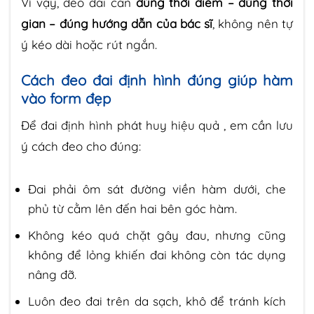
Vì vậy, đeo đai cần
đúng thời điểm – đúng thời
gian – đúng hướng dẫn của bác sĩ
, không nên tự
ý kéo dài hoặc rút ngắn.
Cách đeo đai định hình đúng giúp hàm
vào form đẹp
Để đai định hình phát huy hiệu quả , em cần lưu
ý cách đeo cho đúng:
Đai phải ôm sát đường viền hàm dưới, che
phủ từ cằm lên đến hai bên góc hàm.
Không kéo quá chặt gây đau, nhưng cũng
không để lỏng khiến đai không còn tác dụng
nâng đỡ.
Luôn đeo đai trên da sạch, khô để tránh kích