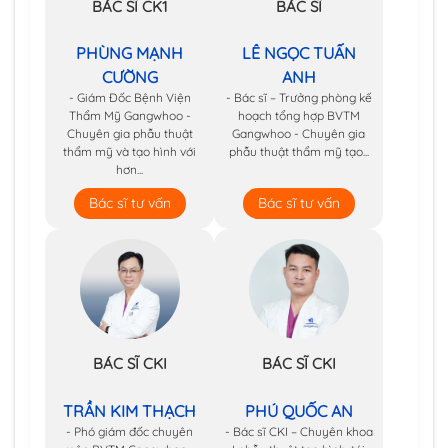
BÁC SĨ CK1
BÁC SĨ
PHÙNG MẠNH
LÊ NGỌC TUẤN
CƯỜNG
ANH
- Giám Đốc Bệnh Viện
- Bác sĩ – Trưởng phòng kế
Thẩm Mỹ Gangwhoo -
hoạch tổng hợp BVTM
Chuyên gia phẫu thuật
Gangwhoo - Chuyên gia
thẩm mỹ và tạo hình với
phẫu thuật thẩm mỹ tạo...
hơn...
Bác sĩ tư vấn
Bác sĩ tư vấn
BÁC SĨ CKI
BÁC SĨ CKI
TRẦN KIM THẠCH
PHÚ QUỐC AN
- Phó giám đốc chuyên
- Bác sĩ CKI – Chuyên khoa