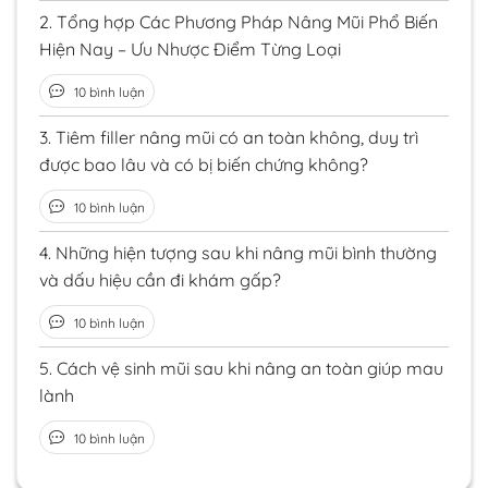
2.
Tổng hợp Các Phương Pháp Nâng Mũi Phổ Biến
Hiện Nay – Ưu Nhược Điểm Từng Loại
10 bình luận
3.
Tiêm filler nâng mũi có an toàn không, duy trì
được bao lâu và có bị biến chứng không?
10 bình luận
4.
Những hiện tượng sau khi nâng mũi bình thường
và dấu hiệu cần đi khám gấp?
10 bình luận
5.
Cách vệ sinh mũi sau khi nâng an toàn giúp mau
lành
10 bình luận