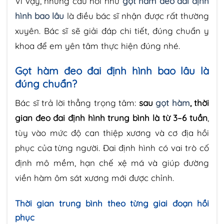
Vì vậy, những câu hỏi như
gọt hàm đeo đai định
hình bao lâu
là điều bác sĩ nhận được rất thường
xuyên. Bác sĩ sẽ giải đáp chi tiết, đúng chuẩn y
khoa để em yên tâm thực hiện đúng nhé.
Gọt hàm đeo đai định hình bao lâu là
đúng chuẩn?
Bác sĩ trả lời thẳng trọng tâm:
sau
gọt hàm
, thời
gian đeo đai định hình trung bình là từ 3–6 tuần
,
tùy vào mức độ can thiệp xương và cơ địa hồi
phục của từng người. Đai định hình có vai trò cố
định mô mềm, hạn chế xệ má và giúp đường
viền hàm ôm sát xương mới được chỉnh.
Thời gian trung bình theo từng giai đoạn hồi
phục