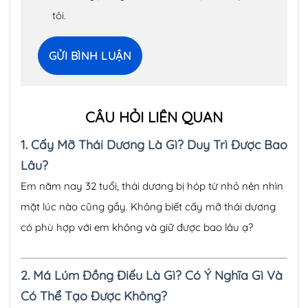
tôi.
CÂU HỎI LIÊN QUAN
1.
Cấy Mỡ Thái Dương Là Gì? Duy Trì Được Bao
Lâu?
Em năm nay 32 tuổi, thái dương bị hóp từ nhỏ nên nhìn
mặt lúc nào cũng gầy. Không biết cấy mỡ thái dương
có phù hợp với em không và giữ được bao lâu ạ?
2.
Má Lúm Đồng Điếu Là Gì? Có Ý Nghĩa Gì Và
Có Thể Tạo Được Không?