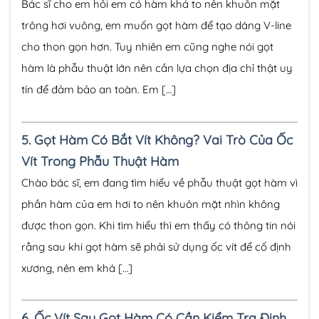
Bác sĩ cho em hỏi em có hàm khá to nên khuôn mặt
trông hơi vuông, em muốn gọt hàm để tạo dáng V-line
cho thon gọn hơn. Tuy nhiên em cũng nghe nói gọt
hàm là phẫu thuật lớn nên cần lựa chọn địa chỉ thật uy
tín để đảm bảo an toàn. Em […]
5.
Gọt Hàm Có Bắt Vít Không? Vai Trò Của Ốc
Vít Trong Phẫu Thuật Hàm
Chào bác sĩ, em đang tìm hiểu về phẫu thuật gọt hàm vì
phần hàm của em hơi to nên khuôn mặt nhìn không
được thon gọn. Khi tìm hiểu thì em thấy có thông tin nói
rằng sau khi gọt hàm sẽ phải sử dụng ốc vít để cố định
xương, nên em khá […]
6.
Ốc Vít Sau Gọt Hàm Có Cần Kiểm Tra Định