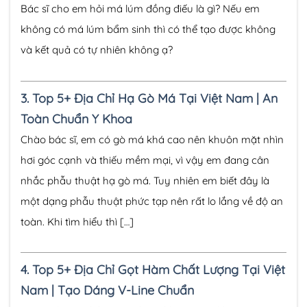
Bác sĩ cho em hỏi má lúm đồng điếu là gì? Nếu em
không có má lúm bẩm sinh thì có thể tạo được không
và kết quả có tự nhiên không ạ?
3.
Top 5+ Địa Chỉ Hạ Gò Má Tại Việt Nam | An
Toàn Chuẩn Y Khoa
Chào bác sĩ, em có gò má khá cao nên khuôn mặt nhìn
hơi góc cạnh và thiếu mềm mại, vì vậy em đang cân
nhắc phẫu thuật hạ gò má. Tuy nhiên em biết đây là
một dạng phẫu thuật phức tạp nên rất lo lắng về độ an
toàn. Khi tìm hiểu thì […]
4.
Top 5+ Địa Chỉ Gọt Hàm Chất Lượng Tại Việt
Nam | Tạo Dáng V-Line Chuẩn