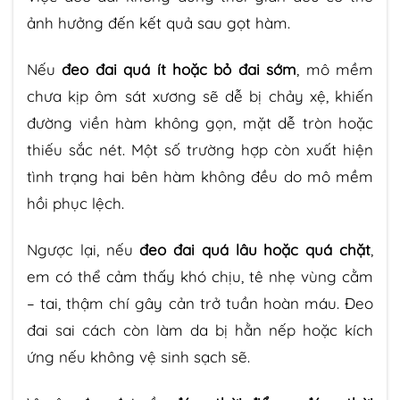
ảnh hưởng đến kết quả sau gọt hàm.
Nếu
đeo đai quá ít hoặc bỏ đai sớm
, mô mềm
chưa kịp ôm sát xương sẽ dễ bị chảy xệ, khiến
đường viền hàm không gọn, mặt dễ tròn hoặc
thiếu sắc nét. Một số trường hợp còn xuất hiện
tình trạng hai bên hàm không đều do mô mềm
hồi phục lệch.
Ngược lại, nếu
đeo đai quá lâu hoặc quá chặt
,
em có thể cảm thấy khó chịu, tê nhẹ vùng cằm
– tai, thậm chí gây cản trở tuần hoàn máu. Đeo
đai sai cách còn làm da bị hằn nếp hoặc kích
ứng nếu không vệ sinh sạch sẽ.