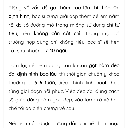
Riêng về vấn đề
gọt hàm bao lâu thì tháo đai
định hình
, bác sĩ cũng giải đáp thêm để em nắm
rõ: đa số đường mổ trong miệng sử dụng
chỉ tự
tiêu
, nên
không cần cắt chỉ
. Trong một số
trường hợp dùng chỉ không tiêu, bác sĩ sẽ hẹn
cắt sau khoảng
7–10 ngày
.
Tóm lại, nếu em đang băn khoăn
gọt hàm đeo
đai định hình bao lâu
, thì thời gian chuẩn y khoa
thường là
3–6 tuần
, điều chỉnh linh hoạt theo
từng giai đoạn hồi phục. Việc đeo đai đúng cách
sẽ giúp dáng hàm gọn đẹp, vào form rõ và hạn
chế tối đa biến chứng về sau.
Nếu em cần được hướng dẫn chi tiết hơn hoặc