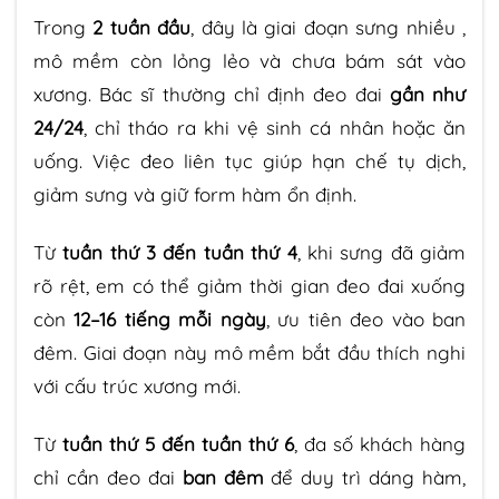
Trong
2 tuần đầu
, đây là giai đoạn sưng nhiều ,
mô mềm còn lỏng lẻo và chưa bám sát vào
xương. Bác sĩ thường chỉ định đeo đai
gần như
24/24
, chỉ tháo ra khi vệ sinh cá nhân hoặc ăn
uống. Việc đeo liên tục giúp hạn chế tụ dịch,
giảm sưng và giữ form hàm ổn định.
Từ
tuần thứ 3 đến tuần thứ 4
, khi sưng đã giảm
rõ rệt, em có thể giảm thời gian đeo đai xuống
còn
12–16 tiếng mỗi ngày
, ưu tiên đeo vào ban
đêm. Giai đoạn này mô mềm bắt đầu thích nghi
với cấu trúc xương mới.
Từ
tuần thứ 5 đến tuần thứ 6
, đa số khách hàng
chỉ cần đeo đai
ban đêm
để duy trì dáng hàm,