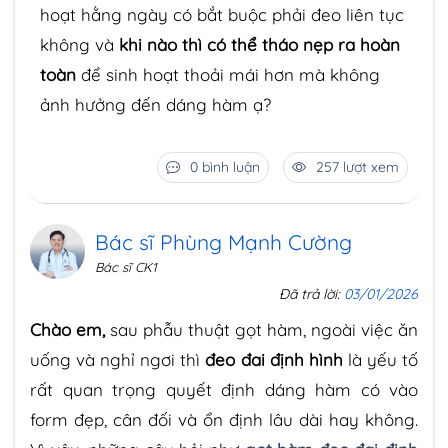
hoạt hằng ngày có bắt buộc phải đeo liên tục
không và
khi nào thì có thể tháo nẹp ra hoàn
toàn
để sinh hoạt thoải mái hơn mà không
ảnh hưởng đến dáng hàm ạ?
0 bình luận
257 lượt xem
Bác sĩ Phùng Mạnh Cường
Bác sĩ CK1
Đã trả lời:
03/01/2026
Chào em,
sau phẫu thuật gọt hàm, ngoài việc ăn
uống và nghỉ ngơi thì
đeo đai định hình
là yếu tố
rất quan trọng quyết định dáng hàm có vào
form đẹp, cân đối và ổn định lâu dài hay không.