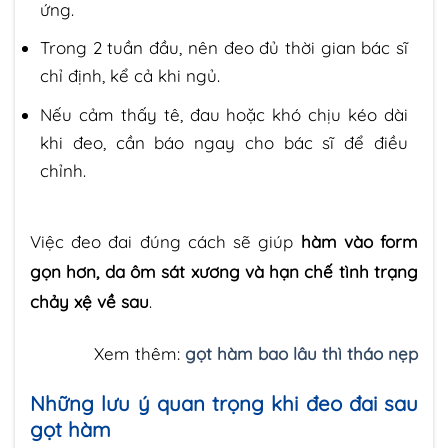
ứng.
Trong 2 tuần đầu, nên đeo đủ thời gian bác sĩ
chỉ định, kể cả khi ngủ.
Nếu cảm thấy tê, đau hoặc khó chịu kéo dài
khi đeo, cần báo ngay cho bác sĩ để điều
chỉnh.
Việc đeo đai đúng cách sẽ giúp
hàm vào form
gọn hơn, da ôm sát xương và hạn chế tình trạng
chảy xệ về sau
.
Xem thêm:
gọt hàm bao lâu thì tháo nẹp
Những lưu ý quan trọng khi đeo đai sau
gọt hàm