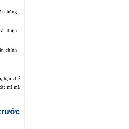
ừa chùng
cải thiện
ân chỉnh
i, hạn chế
cắt mí mà
trước