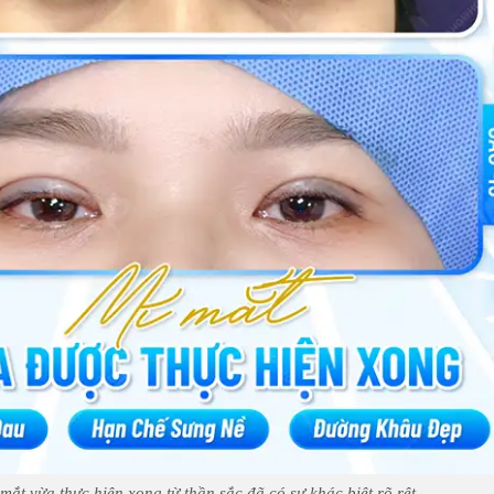
mắt vừa thực hiện xong từ thần sắc đã có sự khác biệt rõ rệt