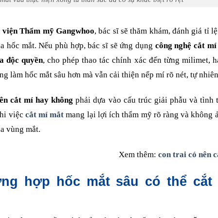
 viện Thẩm mỹ Gangwhoo
, bác sĩ sẽ thăm khám, đánh giá tỉ l
a hốc mắt. Nếu phù hợp, bác sĩ sẽ ứng dụng
công nghệ cắt mí 
a độc quyền
, cho phép thao tác chính xác đến từng milimet, h
g làm hốc mắt sâu hơn mà vẫn cải thiện nếp mí rõ nét, tự nhiên
ên cắt mí hay không
phải dựa vào cấu trúc giải phẫu và tình 
khi việc
cắt mí mắt
mang lại lợi ích thẩm mỹ rõ ràng và không
ủa vùng mắt.
Xem thêm:
con trai có nên 
ng hợp hốc mắt sâu có thể cắt 