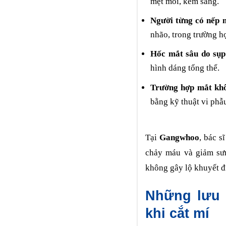
mệt mỏi, kém sáng.
Người từng có nếp m
nhão, trong trường hợ
Hốc mắt sâu do sụp
hình dáng tổng thể.
Trường hợp mắt kh
bằng kỹ thuật vi phẫu
Tại
Gangwhoo
, bác s
chảy máu và giảm sưn
không gây lộ khuyết đ
Những lưu 
khi cắt mí