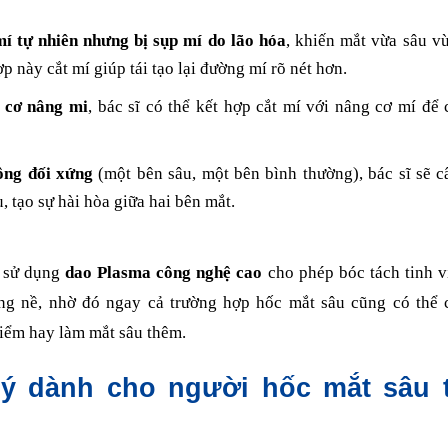
í tự nhiên nhưng bị sụp mí do lão hóa
, khiến mắt vừa sâu v
p này cắt mí giúp tái tạo lại đường mí rõ nét hơn.
 cơ nâng mi
, bác sĩ có thể kết hợp cắt mí với nâng cơ mí để 
ông đối xứng
(một bên sâu, một bên bình thường), bác sĩ sẽ c
, tạo sự hài hòa giữa hai bên mắt.
ĩ sử dụng
dao Plasma công nghệ cao
cho phép bóc tách tinh v
g nề, nhờ đó ngay cả trường hợp hốc mắt sâu cũng có thể 
iểm hay làm mắt sâu thêm.
ý dành cho người hốc mắt sâu 