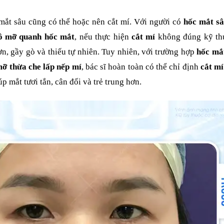
mắt sâu cũng có thể hoặc nên cắt mí. Với người có
hốc mắt s
mô mỡ quanh hốc mắt
, nếu thực hiện
cắt mí
không đúng kỹ thu
ơn, gầy gò và thiếu tự nhiên. Tuy nhiên, với trường hợp
hốc mắt
mỡ thừa che lấp nếp mí
, bác sĩ hoàn toàn có thể chỉ định
cắt mí
úp mắt tươi tắn, cân đối và trẻ trung hơn.