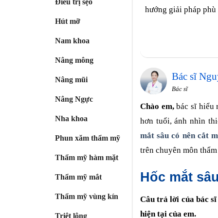
Điều trị sẹo
hướng giải pháp phù
Hút mỡ
Nam khoa
Nâng mông
Bác sĩ Ngu
Nâng mũi
Bác sĩ
Nâng Ngực
Chào em,
bác sĩ hiểu
Nha khoa
hơn tuổi, ánh nhìn th
mắt sâu có nên cắt m
Phun xăm thẩm mỹ
trên chuyên môn thẩm 
Thẩm mỹ hàm mặt
Hốc mắt sâu
Thẩm mỹ mắt
Thẩm mỹ vùng kín
Câu trả lời của bác s
hiện tại của em.
Triệt lông