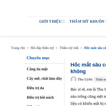
GIỚI THIỆU
THẨM MỸ KHUÔN
Trang chủ
>
Hỏi đáp thẩm mỹ
>
Thẩm mỹ mắt
>
Hốc mắt sâu c
Chuyên mục
Hốc mắt sâu c
Căng da mặt
không
Cấy mỡ, chất làm đầy
Thu Uyên
Thẩm m
Điều trị da
Bác sĩ ơi, em là Thu
nào trông cũng mệt m
Điều trị hôi nách
liệu có khiến mắt bị