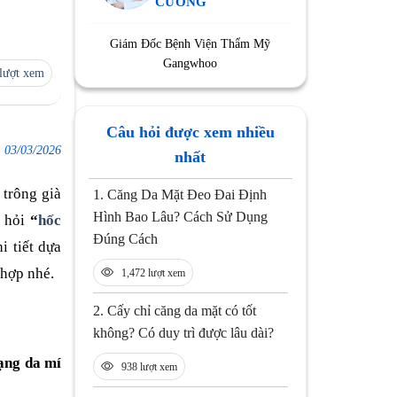
CƯỜNG
Giám Đốc Bệnh Viện Thẩm Mỹ
Gangwhoo
lượt xem
Câu hỏi được xem nhiều
:
03/03/2026
nhất
 trông già
1.
Căng Da Mặt Đeo Đai Định
Hình Bao Lâu? Cách Sử Dụng
u hỏi
“
hốc
Đúng Cách
i tiết dựa
 hợp nhé.
1,472 lượt xem
2.
Cấy chỉ căng da mặt có tốt
không? Có duy trì được lâu dài?
rạng da mí
938 lượt xem