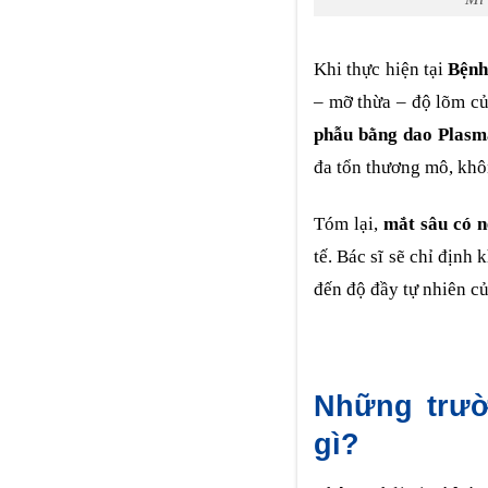
Khi thực hiện tại
Bệnh
– mỡ thừa – độ lõm củ
phẫu bằng dao Plasm
đa tổn thương mô, khôn
Tóm lại,
mắt sâu có n
tế. Bác sĩ sẽ chỉ định 
đến độ đầy tự nhiên c
Những trườ
gì?