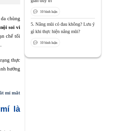
gian duy trì
10 bình luận
ệ da chùng
5.
Nâng mũi có đau không? Lưu ý
nội soi vi
gì khi thực hiện nâng mũi?
ạn chế tối
10 bình luận
.
trạng thực
 ảnh hưởng
cắt mí mắt
mí là