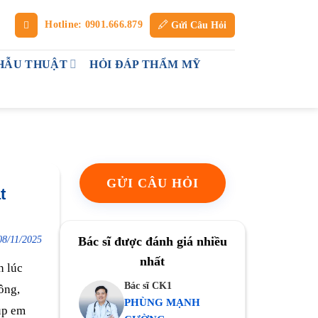
Hotline: 0901.666.879
Gửi Câu Hỏi
HẪU THUẬT
HỎI ĐÁP THẨM MỸ
GỬI CÂU HỎI
t
08/11/2025
Bác sĩ được đánh giá nhiều
nhất
n lúc
Bác sĩ CK1
ông,
PHÙNG MẠNH
úp em