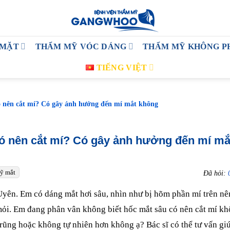
 MẶT
THẨM MỸ VÓC DÁNG
THẨM MỸ KHÔNG P
TIẾNG VIỆT
ó nên cắt mí? Có gây ảnh hưởng đến mí mắt không
ó nên cắt mí? Có gây ảnh hưởng đến mí mắ
ỹ mắt
Đã hỏi:
 Uyên. Em có dáng mắt hơi sâu, nhìn như bị hõm phần mí trên nê
ỏi. Em đang phân vân không biết hốc mắt sâu có nên cắt mí kh
 trũng hoặc không tự nhiên hơn không ạ? Bác sĩ có thể tư vấn gi