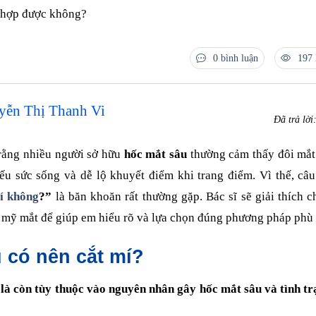
 hợp được không?
0 bình luận
197 
yễn Thị Thanh Vi
Đã trả lời
 rằng nhiều người sở hữu
hốc mắt sâu
thường cảm thấy đôi mắt
iếu sức sống và dễ lộ khuyết điểm khi trang điểm. Vì thế, câ
í không
?”
là băn khoăn rất thường gặp. Bác sĩ sẽ giải thích ch
mỹ mắt để giúp em hiểu rõ và lựa chọn đúng phương pháp phù
 có nên cắt mí?
ĩ là còn tùy thuộc vào nguyên nhân gây hốc mắt sâu và tình t