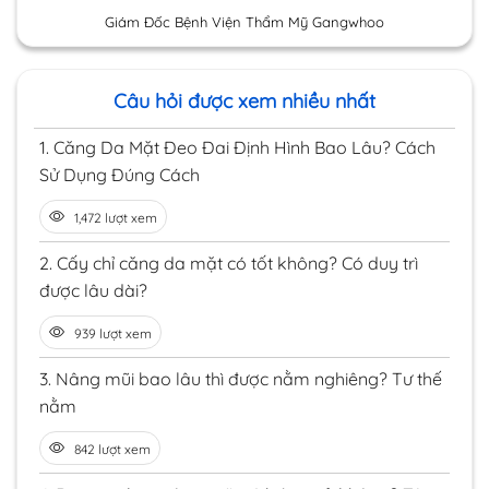
Giám Đốc Bệnh Viện Thẩm Mỹ Gangwhoo
Câu hỏi được xem nhiều nhất
1.
Căng Da Mặt Đeo Đai Định Hình Bao Lâu? Cách
Sử Dụng Đúng Cách
1,472 lượt xem
2.
Cấy chỉ căng da mặt có tốt không? Có duy trì
được lâu dài?
939 lượt xem
3.
Nâng mũi bao lâu thì được nằm nghiêng? Tư thế
nằm
842 lượt xem