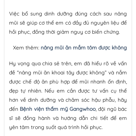
Việc bổ sung dinh dưỡng đúng cách sau nâng
mũi sẽ giúp cơ thể em có đầy đủ nguyên liệu để
hồi phục, đồng thời giảm nguy cơ biến chứng.
Xem thêm:
nâng mũi ăn mắm tôm được không
Hy vọng qua chia sẻ trên, em đã hiểu rõ về vấn
đề “nâng mũi ăn khoai tây được không” và nắm
được chế độ ăn phù hợp để mũi nhanh ổn định,
đẹp tự nhiên. Nếu em cần được tư vấn cụ thể
hơn về dinh dưỡng và chăm sóc hậu phẫu, hãy
đến
Bệnh viện thẩm mỹ Gangwhoo
, đội ngũ bác
sĩ sẽ đồng hành và hướng dẫn chi tiết để em
yên tâm trong suốt quá trình hồi phục.