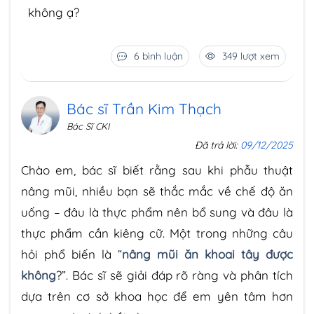
không ạ?
6 bình luận
349 lượt xem
Bác sĩ Trần Kim Thạch
Bác Sĩ CKI
Đã trả lời:
09/12/2025
Chào em, bác sĩ biết rằng sau khi phẫu thuật
nâng mũi, nhiều bạn sẽ thắc mắc về chế độ ăn
uống – đâu là thực phẩm nên bổ sung và đâu là
thực phẩm cần kiêng cữ. Một trong những câu
hỏi phổ biến là “
nâng mũi ăn khoai tây được
không
?”. Bác sĩ sẽ giải đáp rõ ràng và phân tích
dựa trên cơ sở khoa học để em yên tâm hơn