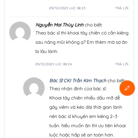
09/12/2025 LÚC 08:23
TRẢ LỜI
Nguyễn Mai Thùy Linh
cho biết:
Theo bác sĩ thì khoai tây chiên có cần kiêng
sau nâng mũi không ạ? Em thèm mà sợ ăn
bị lâu lành.
09/12/2025 LÚC 08:24
TRẢ LỜI
Bác Sĩ CKI Trần Kim Thạch
cho biết:
Theo nhận định của bác sĩ:
Khoai tây chiên nhiều dầu mỡ dễ
gây viêm và kéo dài thời gian lành
nên bác sĩ khuyên em kiêng 2–3
tuần. Nếu muốn ăn thì ưu tiên khoai
luộc hoặc hấp sẽ an toàn hơn.