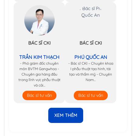
BÁC SĨ CKI
BÁC SĨ CKI
TRẦN KIM THẠCH
PHÚ QUỐC AN
- Phó giám đốc chuyên
- Bác sĩ CKI – Chuyên khoa
môn BVTM Gangwhoo -
I phẫu thuật tạo hình, tái
Chuyên gia hàng đầu
tạo và thẩm mỹ - Chuyên
trong lĩnh vực phẫu thuật
Nam...
và cải...
Bác sĩ tư vấn
Bác sĩ tư vấn
XEM THÊM