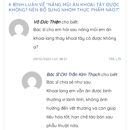
6 BÌNH LUẬN VỀ “
NÂNG MŨI ĂN KHOAI TÂY ĐƯỢC
KHÔNG? NÊN BỔ SUNG NHÓM THỰC PHẨM NÀO?
”
Võ Đức Thiện
cho biết:
Bác sĩ cho em hỏi sau nâng mũi em ăn
khoai lang thay khoai tây có được không
ạ?
09/12/2025 LÚC 08:21
TRẢ LỜI
Bác Sĩ CKI Trần Kim Thạch
cho biết:
Bác sĩ chia sẻ như sau:
Khoai lang em vẫn ăn được bình
thường vì lành tính, không ảnh
hưởng đến vết thương và còn giúp
tiêu hóa tốt, hạn chế táo bón sau
phẫu thuật nữa.