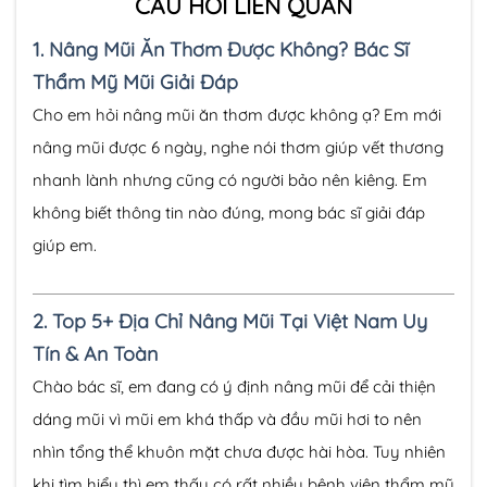
CÂU HỎI LIÊN QUAN
1.
Nâng Mũi Ăn Thơm Được Không? Bác Sĩ
Thẩm Mỹ Mũi Giải Đáp
Cho em hỏi nâng mũi ăn thơm được không ạ? Em mới
nâng mũi được 6 ngày, nghe nói thơm giúp vết thương
nhanh lành nhưng cũng có người bảo nên kiêng. Em
không biết thông tin nào đúng, mong bác sĩ giải đáp
giúp em.
2.
Top 5+ Địa Chỉ Nâng Mũi Tại Việt Nam Uy
Tín & An Toàn
Chào bác sĩ, em đang có ý định nâng mũi để cải thiện
dáng mũi vì mũi em khá thấp và đầu mũi hơi to nên
nhìn tổng thể khuôn mặt chưa được hài hòa. Tuy nhiên
khi tìm hiểu thì em thấy có rất nhiều bệnh viện thẩm mỹ