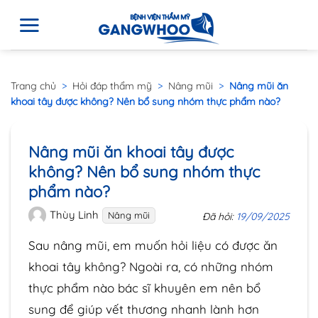
Trang chủ
>
Hỏi đáp thẩm mỹ
>
Nâng mũi
>
Nâng mũi ăn
khoai tây được không? Nên bổ sung nhóm thực phẩm nào?
Nâng mũi ăn khoai tây được
không? Nên bổ sung nhóm thực
phẩm nào?
Thùy Linh
Nâng mũi
Đã hỏi:
19/09/2025
Sau nâng mũi, em muốn hỏi liệu có được ăn
khoai tây không? Ngoài ra, có những nhóm
thực phẩm nào bác sĩ khuyên em nên bổ
sung để giúp vết thương nhanh lành hơn