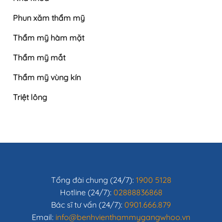
Phun xăm thẩm mỹ
Thẩm mỹ hàm mặt
Thẩm mỹ mắt
Thẩm mỹ vùng kín
Triệt lông
Tổng đài chung (24/7):
1900 5128
Hotline (24/7):
02888836868
Bác sĩ tư vấn (24/7):
0901.666.879
Email:
info@benhvienthammygangwhoo.vn