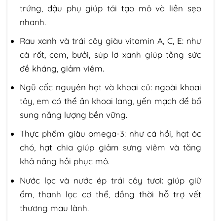
trứng, đậu phụ giúp tái tạo mô và liền sẹo
nhanh.
Rau xanh và trái cây giàu vitamin A, C, E: như
cà rốt, cam, bưởi, súp lơ xanh giúp tăng sức
đề kháng, giảm viêm.
Ngũ cốc nguyên hạt và khoai củ: ngoài khoai
tây, em có thể ăn khoai lang, yến mạch để bổ
sung năng lượng bền vững.
Thực phẩm giàu omega-3: như cá hồi, hạt óc
chó, hạt chia giúp giảm sưng viêm và tăng
khả năng hồi phục mô.
Nước lọc và nước ép trái cây tươi: giúp giữ
ẩm, thanh lọc cơ thể, đồng thời hỗ trợ vết
thương mau lành.