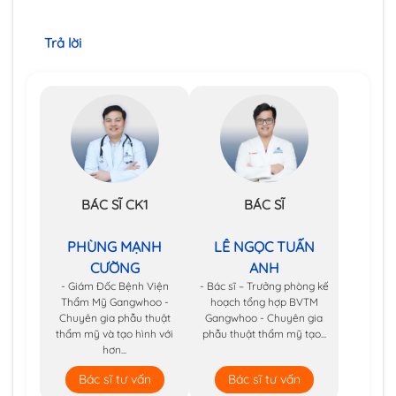
Trả lời
BÁC SĨ CK1
BÁC SĨ
PHÙNG MẠNH
LÊ NGỌC TUẤN
CƯỜNG
ANH
- Giám Đốc Bệnh Viện
- Bác sĩ – Trưởng phòng kế
Thẩm Mỹ Gangwhoo -
hoạch tổng hợp BVTM
Chuyên gia phẫu thuật
Gangwhoo - Chuyên gia
thẩm mỹ và tạo hình với
phẫu thuật thẩm mỹ tạo...
hơn...
Bác sĩ tư vấn
Bác sĩ tư vấn