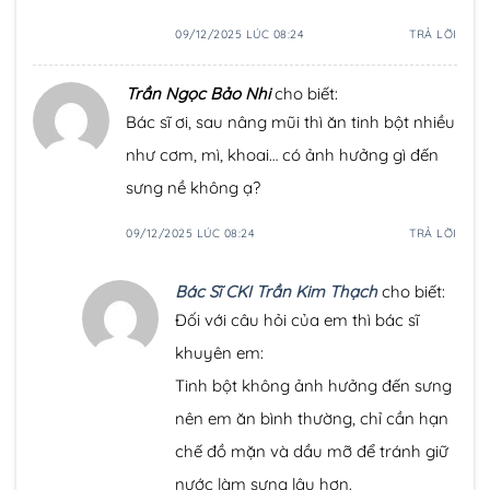
09/12/2025 LÚC 08:24
TRẢ LỜI
Trần Ngọc Bảo Nhi
cho biết:
Bác sĩ ơi, sau nâng mũi thì ăn tinh bột nhiều
như cơm, mì, khoai… có ảnh hưởng gì đến
sưng nề không ạ?
09/12/2025 LÚC 08:24
TRẢ LỜI
Bác Sĩ CKI Trần Kim Thạch
cho biết:
Đối với câu hỏi của em thì bác sĩ
khuyên em:
Tinh bột không ảnh hưởng đến sưng
nên em ăn bình thường, chỉ cần hạn
chế đồ mặn và dầu mỡ để tránh giữ
nước làm sưng lâu hơn.