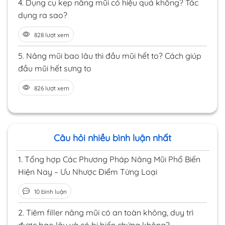
4.
Dụng cụ kẹp nâng mũi có hiệu quả không? Tác
dụng ra sao?
828 lượt xem
5.
Nâng mũi bao lâu thì đầu mũi hết to? Cách giúp
đầu mũi hết sưng to
826 lượt xem
Câu hỏi nhiều bình luận nhất
1.
Tổng hợp Các Phương Pháp Nâng Mũi Phổ Biến
Hiện Nay – Ưu Nhược Điểm Từng Loại
10 bình luận
2.
Tiêm filler nâng mũi có an toàn không, duy trì
được bao lâu và có bị biến chứng không?