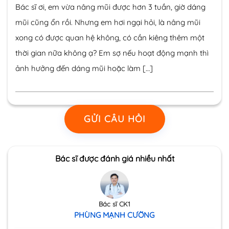
Bác sĩ ơi, em vừa nâng mũi được hơn 3 tuần, giờ dáng
mũi cũng ổn rồi. Nhưng em hơi ngại hỏi, là nâng mũi
xong có được quan hệ không, có cần kiêng thêm một
thời gian nữa không ạ? Em sợ nếu hoạt động mạnh thì
ảnh hưởng đến dáng mũi hoặc làm […]
GỬI CÂU HỎI
Bác sĩ được đánh giá nhiều nhất
Bác sĩ CK1
PHÙNG MẠNH CƯỜNG