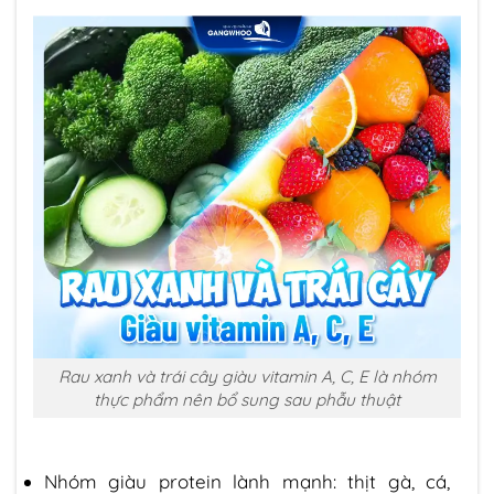
Rau xanh và trái cây giàu vitamin A, C, E là nhóm
thực phẩm nên bổ sung sau phẫu thuật
Nhóm giàu protein lành mạnh: thịt gà, cá,