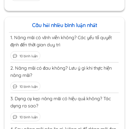
Câu hỏi nhiều bình luận nhất
1.
Nâng mũi có vĩnh viễn không? Các yếu tố quyết
định đến thời gian duy trì
10 bình luận
2.
Nâng mũi có đau không? Lưu ý gì khi thực hiện
nâng mũi?
10 bình luận
3.
Dụng cụ kẹp nâng mũi có hiệu quả không? Tác
dụng ra sao?
10 bình luận
4.
Sau nâng mũi nên ăn gì, kiêng gì để dáng mũi đẹp