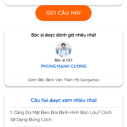
GỬI CÂU HỎI
Bác sĩ được đánh giá nhiều nhất
Bác sĩ CK1
PHÙNG MẠNH CƯỜNG
Giám Đốc Bệnh Viện Thẩm Mỹ Gangwhoo
Câu hỏi được xem nhiều nhất
1.
Căng Da Mặt Đeo Đai Định Hình Bao Lâu? Cách
Sử Dụng Đúng Cách