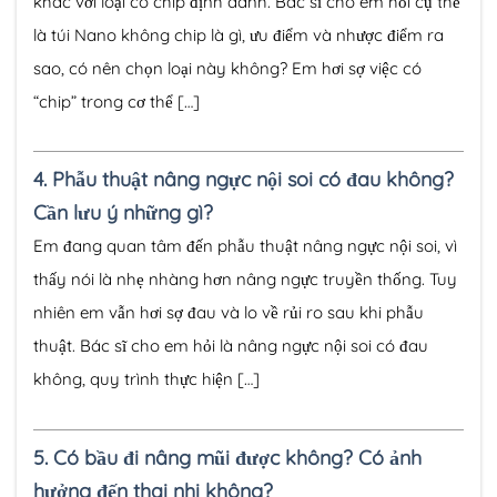
khác với loại có chip định danh. Bác sĩ cho em hỏi cụ thể
là túi Nano không chip là gì, ưu điểm và nhược điểm ra
sao, có nên chọn loại này không? Em hơi sợ việc có
“chip” trong cơ thể […]
4.
Phẫu thuật nâng ngực nội soi có đau không?
Cần lưu ý những gì?
Em đang quan tâm đến phẫu thuật nâng ngực nội soi, vì
thấy nói là nhẹ nhàng hơn nâng ngực truyền thống. Tuy
nhiên em vẫn hơi sợ đau và lo về rủi ro sau khi phẫu
thuật. Bác sĩ cho em hỏi là nâng ngực nội soi có đau
không, quy trình thực hiện […]
5.
Có bầu đi nâng mũi được không? Có ảnh
hưởng đến thai nhi không?