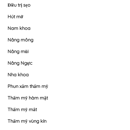
Điều trị sẹo
Hút mỡ
Nam khoa
Nâng mông
Nâng mũi
Nâng Ngực
Nha khoa
Phun xăm thẩm mỹ
Thẩm mỹ hàm mặt
Thẩm mỹ mắt
Thẩm mỹ vùng kín