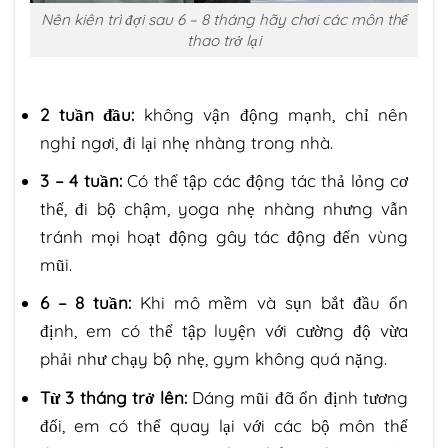
Nên kiên trì đợi sau 6 – 8 tháng hãy chơi các môn thể
thao trở lại
2 tuần đầu:
không vận động mạnh, chỉ nên
nghỉ ngơi, đi lại nhẹ nhàng trong nhà.
3 – 4 tuần:
Có thể tập các động tác thả lỏng cơ
thể, đi bộ chậm, yoga nhẹ nhàng nhưng vẫn
tránh mọi hoạt động gây tác động đến vùng
mũi.
6 – 8 tuần:
Khi mô mềm và sụn bắt đầu ổn
định, em có thể tập luyện với cường độ vừa
phải như chạy bộ nhẹ, gym không quá nặng.
Từ 3 tháng trở lên:
Dáng mũi đã ổn định tương
đối, em có thể quay lại với các bộ môn thể