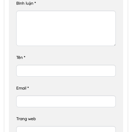
Bình luận
*
Tên
*
Email
*
Trang web