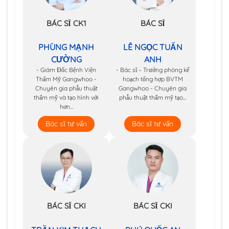
BÁC SĨ CK1
BÁC SĨ
PHÙNG MẠNH
LÊ NGỌC TUẤN
CƯỜNG
ANH
- Giám Đốc Bệnh Viện
- Bác sĩ – Trưởng phòng kế
Thẩm Mỹ Gangwhoo -
hoạch tổng hợp BVTM
Chuyên gia phẫu thuật
Gangwhoo - Chuyên gia
thẩm mỹ và tạo hình với
phẫu thuật thẩm mỹ tạo...
hơn...
Bác sĩ tư vấn
Bác sĩ tư vấn
BÁC SĨ CKI
BÁC SĨ CKI