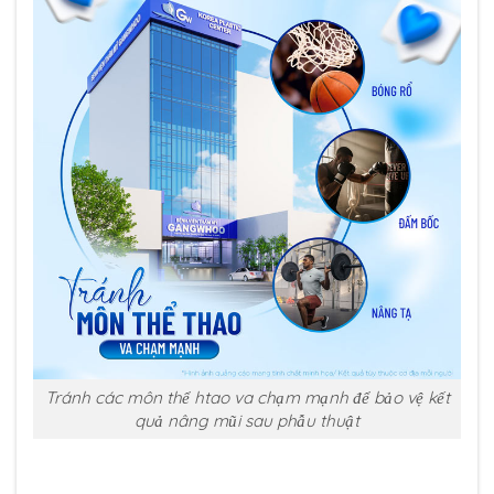
Tránh các môn thể htao va chạm mạnh để bảo vệ kết
quả nâng mũi sau phẫu thuật