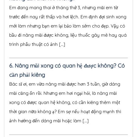
Em đang mang thai ở tháng thứ 3, nhưng mũi em từ
trước đến nay rất thấp và hơi lệch. Em định đợi sinh xong
mới làm nhưng bạn em lại bảo làm sớm cho đẹp. Vậy có
bầu đi nâng mũi được không, liệu thuốc gây mê hay quá
trình phẫu thuật có ảnh […]
6.
Nâng mũi xong có quan hệ được không? Có
cần phải kiêng
Bác sĩ ơi, em vừa nâng mũi được hơn 3 tuần, giờ dáng
mũi cũng ổn rồi. Nhưng em hơi ngại hỏi, là nâng mũi
xong có được quan hệ không, có cần kiêng thêm một
thời gian nữa không ạ? Em sợ nếu hoạt động mạnh thì
ảnh hưởng đến dáng mũi hoặc làm […]