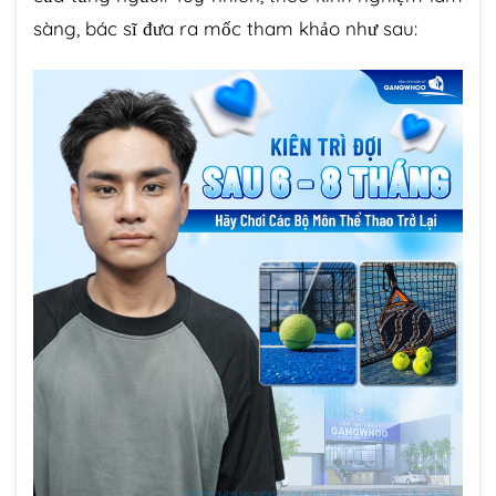
sàng, bác sĩ đưa ra mốc tham khảo như sau: