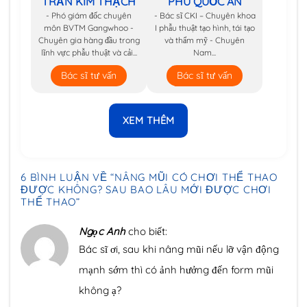
TRẦN KIM THẠCH
PHÚ QUỐC AN
- Phó giám đốc chuyên
- Bác sĩ CKI – Chuyên khoa
môn BVTM Gangwhoo -
I phẫu thuật tạo hình, tái tạo
Chuyên gia hàng đầu trong
và thẩm mỹ - Chuyên
lĩnh vực phẫu thuật và cải...
Nam...
Bác sĩ tư vấn
Bác sĩ tư vấn
XEM THÊM
6 BÌNH LUẬN VỀ “
NÂNG MŨI CÓ CHƠI THỂ THAO
ĐƯỢC KHÔNG? SAU BAO LÂU MỚI ĐƯỢC CHƠI
THỂ THAO
”
Ngọc Anh
cho biết:
Bác sĩ ơi, sau khi nâng mũi nếu lỡ vận động
mạnh sớm thì có ảnh hưởng đến form mũi
không ạ?