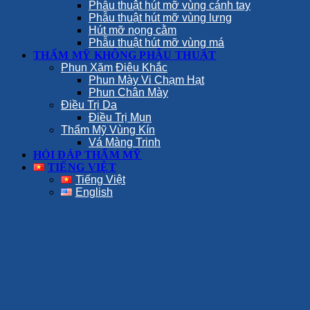
Phẫu thuật hút mỡ vùng cánh tay
Phẫu thuật hút mỡ vùng lưng
Hút mỡ nọng cằm
Phẫu thuật hút mỡ vùng má
THẨM MỸ KHÔNG PHẪU THUẬT
Phun Xăm Điêu Khắc
Phun Mày Vi Chạm Hạt
Phun Chân Mày
Điều Trị Da
Điều Trị Mụn
Thẩm Mỹ Vùng Kín
Vá Màng Trinh
HỎI ĐÁP THẨM MỸ
TIẾNG VIỆT
Tiếng Việt
English