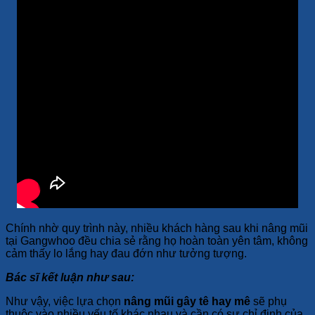
Chính nhờ quy trình này, nhiều khách hàng sau khi nâng mũi
tại Gangwhoo đều chia sẻ rằng họ hoàn toàn yên tâm, không
cảm thấy lo lắng hay đau đớn như tưởng tượng.
Bác sĩ kết luận như sau:
Như vậy, việc lựa chọn
nâng mũi gây tê hay mê
sẽ phụ
thuộc vào nhiều yếu tố khác nhau và cần có sự chỉ định của