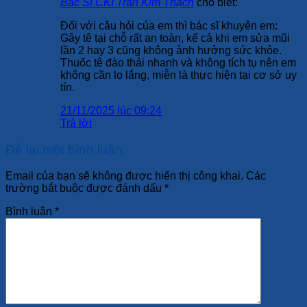
Bác Sĩ CKI Trần Kim Thạch
cho biết:
Đối với câu hỏi của em thì bác sĩ khuyên em:
Gây tê tại chỗ rất an toàn, kể cả khi em sửa mũi
lần 2 hay 3 cũng không ảnh hưởng sức khỏe.
Thuốc tê đào thải nhanh và không tích tụ nên em
không cần lo lắng, miễn là thực hiện tại cơ sở uy
tín.
21/11/2025 lúc 09:24
Trả lời
Để lại một bình luận
Email của bạn sẽ không được hiển thị công khai.
Các
trường bắt buộc được đánh dấu
*
Bình luận
*