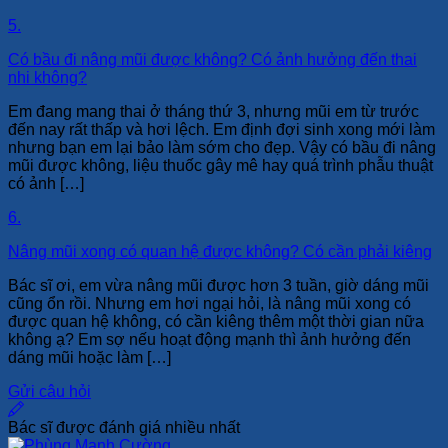
5.
Có bầu đi nâng mũi được không? Có ảnh hưởng đến thai
nhi không?
Em đang mang thai ở tháng thứ 3, nhưng mũi em từ trước
đến nay rất thấp và hơi lệch. Em định đợi sinh xong mới làm
nhưng bạn em lại bảo làm sớm cho đẹp. Vậy có bầu đi nâng
mũi được không, liệu thuốc gây mê hay quá trình phẫu thuật
có ảnh […]
6.
Nâng mũi xong có quan hệ được không? Có cần phải kiêng
Bác sĩ ơi, em vừa nâng mũi được hơn 3 tuần, giờ dáng mũi
cũng ổn rồi. Nhưng em hơi ngại hỏi, là nâng mũi xong có
được quan hệ không, có cần kiêng thêm một thời gian nữa
không ạ? Em sợ nếu hoạt động mạnh thì ảnh hưởng đến
dáng mũi hoặc làm […]
Gửi câu hỏi
Bác sĩ được đánh giá nhiều nhất