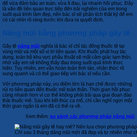
để vừa đảm bảo an toàn, vừa ít đau, lại nhanh hồi phục. Đây
là vấn đề liên quan trực tiếp đến trải nghiệm của em trong
suốt quá trình làm đẹp, nên bác sĩ sẽ phân tích thật kỹ để em
có cái nhìn rõ ràng trước khi đưa ra quyết định.
Nâng mũi bằng phương pháp gây tê
Gây tê
nâng mũi
nghĩa là bác sĩ chỉ tác động thuốc tê tại
vùng mũi và một số vị trí liên quan. Khi thuốc phát huy tác
dụng, toàn bộ khu vực phẫu thuật sẽ mất cảm giác tạm thời,
nhờ vậy em sẽ không thấy đau trong suốt quá trình thực
hiện. Tuy nhiên, em vẫn hoàn toàn tỉnh táo, nhận thức rõ
xung quanh và có thể giao tiếp với bác sĩ nếu cần.
Với phương pháp này, ưu điểm lớn là hạn chế được những
rủi ro liên quan đến thuốc mê toàn thân. Thời gian hồi phục
cũng nhanh hơn vì cơ thể không phải trải qua giai đoạn đào
thải thuốc mê. Sau khi kết thúc ca mổ, chỉ cần nghỉ ngơi một
thời gian ngắn là em đã có thể ra về.
Xem thêm:
so sánh các phương pháp nâng mũi
Chỉ sau 3 tháng dáng mũi mới đã đẹp và tự nhiên như 