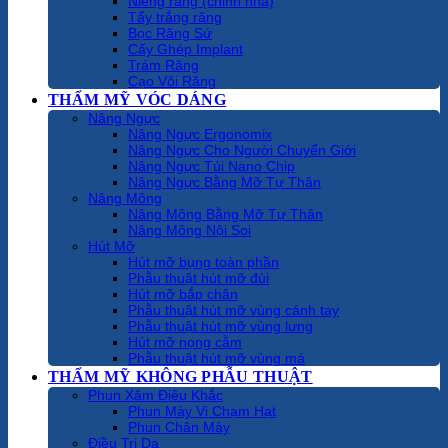
Niềng răng (chỉnh nha)
Tẩy trắng răng
Bọc Răng Sứ
Cấy Ghép Implant
Trám Răng
Cạo Vôi Răng
THẨM MỸ VÓC DÁNG
Nâng Ngực
Nâng Ngực Ergonomix
Nâng Ngực Cho Người Chuyển Giới
Nâng Ngực Túi Nano Chip
Nâng Ngực Bằng Mỡ Tự Thân
Nâng Mông
Nâng Mông Bằng Mỡ Tự Thân
Nâng Mông Nội Soi
Hút Mỡ
Hút mỡ bụng toàn phần
Phẫu thuật hút mỡ đùi
Hút mỡ bắp chân
Phẫu thuật hút mỡ vùng cánh tay
Phẫu thuật hút mỡ vùng lưng
Hút mỡ nọng cằm
Phẫu thuật hút mỡ vùng má
THẨM MỸ KHÔNG PHẪU THUẬT
Phun Xăm Điêu Khắc
Phun Mày Vi Chạm Hạt
Phun Chân Mày
Điều Trị Da