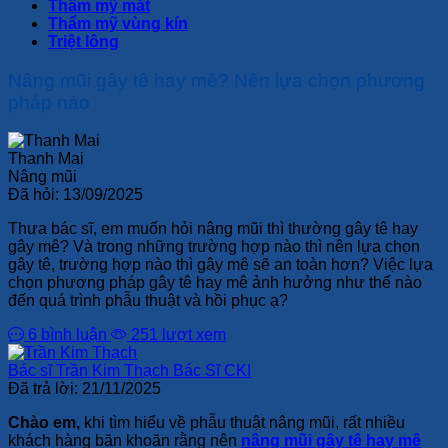
Thẩm mỹ mắt
Thẩm mỹ vùng kín
Triệt lông
Nâng mũi gây tê hay mê? Nên lựa chọn phương
pháp nào
Thanh Mai
Nâng mũi
Đã hỏi:
13/09/2025
Thưa bác sĩ, em muốn hỏi nâng mũi thì thường gây tê hay
gây mê? Và trong những trường hợp nào thì nên lựa chọn
gây tê, trường hợp nào thì gây mê sẽ an toàn hơn? Việc lựa
chọn phương pháp gây tê hay mê ảnh hưởng như thế nào
đến quá trình phẫu thuật và hồi phục ạ?
6 bình luận
251 lượt xem
Bác sĩ Trần Kim Thạch
Bác Sĩ CKI
Đã trả lời:
21/11/2025
Chào em,
khi tìm hiểu về phẫu thuật nâng mũi, rất nhiều
khách hàng băn khoăn rằng nên
nâng mũi gây tê hay mê