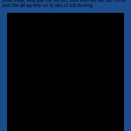
phẫu thuật, ekip gây mê hồi sức luôn theo dõi sát các chỉ số
sinh tồn để kịp thời xử lý nếu có bất thường.