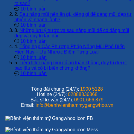
ra sao?
10 bình luận
2.
Sau nâng mũi nên ăn gì, kiêng gì để dáng mũi đẹp tự
nhiên và nhanh lành?
10 bình luận
3.
Những lưu ý trước và sau nâng mũi để có dáng mũi
đẹp và duy trì lâu dài
10 bình luận
4.
Tổng hợp Các Phương Pháp Nâng Mũi Phổ Biến
Hiện Nay – Ưu Nhược Điểm Từng Loại
10 bình luận
5.
Tiêm filler nâng mũi có an toàn không, duy trì được
bao lâu và có bị biến chứng không?
10 bình luận
Tổng đài chung (24/7):
1900 5128
Hotline (24/7):
02888836868
Bác sĩ tư vấn (24/7):
0901.666.879
Email:
info@benhvienthammygangwhoo.vn