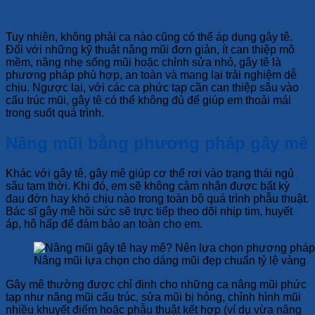
Tuy nhiên, không phải ca nào cũng có thể áp dụng gây tê.
Đối với những kỹ thuật nâng mũi đơn giản, ít can thiệp mô
mềm, nâng nhẹ sống mũi hoặc chỉnh sửa nhỏ, gây tê là
phương pháp phù hợp, an toàn và mang lại trải nghiệm dễ
chịu. Ngược lại, với các ca phức tạp cần can thiệp sâu vào
cấu trúc mũi, gây tê có thể không đủ để giúp em thoải mái
trong suốt quá trình.
Nâng mũi bằng phương pháp gây mê
Khác với gây tê, gây mê giúp cơ thể rơi vào trạng thái ngủ
sâu tạm thời. Khi đó, em sẽ không cảm nhận được bất kỳ
đau đớn hay khó chịu nào trong toàn bộ quá trình phẫu thuật.
Bác sĩ gây mê hồi sức sẽ trực tiếp theo dõi nhịp tim, huyết
áp, hô hấp để đảm bảo an toàn cho em.
Nâng mũi lựa chọn cho dáng mũi đẹp chuẩn tỷ lệ vàng
Gây mê thường được chỉ định cho những ca nâng mũi phức
tạp như nâng mũi cấu trúc, sửa mũi bị hỏng, chỉnh hình mũi
nhiều khuyết điểm hoặc phẫu thuật kết hợp (ví dụ vừa nâng