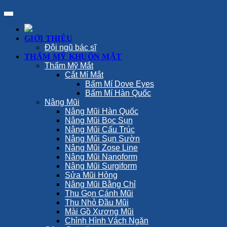
GIỚI THIỆU
Đội ngũ bác sĩ
THẨM MỸ KHUÔN MẶT
Thẩm Mỹ Mắt
Cắt Mí Mắt
Bấm Mí Dove Eyes
Bấm Mí Hàn Quốc
Nâng Mũi
Nâng Mũi Hàn Quốc
Nâng Mũi Bọc Sụn
Nâng Mũi Cấu Trúc
Nâng Mũi Sụn Sườn
Nâng Mũi Zose Line
Nâng Mũi Nanoform
Nâng Mũi Surgiform
Sửa Mũi Hỏng
Nâng Mũi Bằng Chỉ
Thu Gọn Cánh Mũi
Thu Nhỏ Đầu Mũi
Mài Gồ Xương Mũi
Chỉnh Hình Vách Ngăn