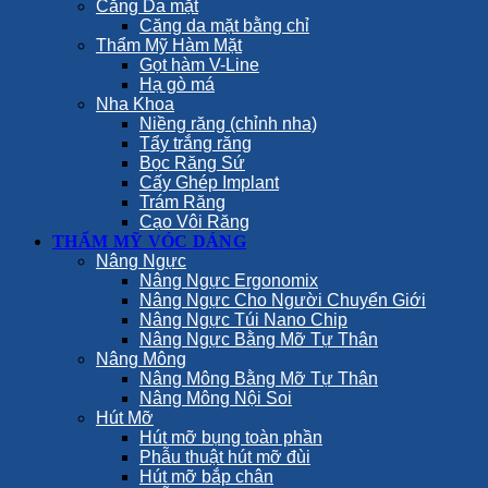
Căng Da mặt
Căng da mặt bằng chỉ
Thẩm Mỹ Hàm Mặt
Gọt hàm V-Line
Hạ gò má
Nha Khoa
Niềng răng (chỉnh nha)
Tẩy trắng răng
Bọc Răng Sứ
Cấy Ghép Implant
Trám Răng
Cạo Vôi Răng
THẨM MỸ VÓC DÁNG
Nâng Ngực
Nâng Ngực Ergonomix
Nâng Ngực Cho Người Chuyển Giới
Nâng Ngực Túi Nano Chip
Nâng Ngực Bằng Mỡ Tự Thân
Nâng Mông
Nâng Mông Bằng Mỡ Tự Thân
Nâng Mông Nội Soi
Hút Mỡ
Hút mỡ bụng toàn phần
Phẫu thuật hút mỡ đùi
Hút mỡ bắp chân