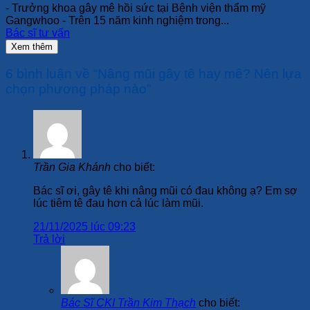
- Trưởng khoa gây mê hồi sức tại Bệnh viện thẩm mỹ
Gangwhoo - Trên 15 năm kinh nghiệm trong...
Bác sĩ tư vấn
Xem thêm
6 bình luận về “
Nâng mũi gây tê hay mê? Nên lựa
chọn phương pháp nào
”
Trần Gia Khánh
cho biết:
Bác sĩ ơi, gây tê khi nâng mũi có đau không ạ? Em sợ
lúc tiêm tê đau hơn cả lúc làm mũi.
21/11/2025 lúc 09:23
Trả lời
Bác Sĩ CKI Trần Kim Thạch
cho biết: