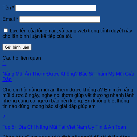
Tên
*
Email
*
Lưu tên của tôi, email, và trang web trong trình duyệt này
cho lần bình luận kế tiếp của tôi.
Câu hỏi liên quan
1.
Nâng Mũi Ăn Thơm Được Không? Bác Sĩ Thẩm Mỹ Mũi Giải
Đáp
Cho em hỏi nâng mũi ăn thơm được không ạ? Em mới nâng
mũi được 6 ngày, nghe nói thơm giúp vết thương nhanh lành
nhưng cũng có người bảo nên kiêng. Em không biết thông
tin nào đúng, mong bác sĩ giải đáp giúp em.
2.
Top 5+ Địa Chỉ Nâng Mũi Tại Việt Nam Uy Tín & An Toàn