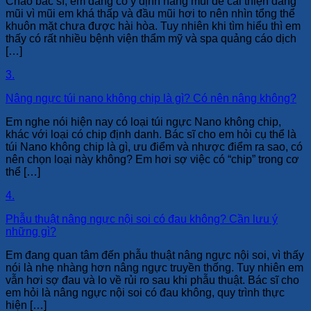
Chào bác sĩ, em đang có ý định nâng mũi để cải thiện dáng
mũi vì mũi em khá thấp và đầu mũi hơi to nên nhìn tổng thể
khuôn mặt chưa được hài hòa. Tuy nhiên khi tìm hiểu thì em
thấy có rất nhiều bệnh viện thẩm mỹ và spa quảng cáo dịch
[…]
3.
Nâng ngực túi nano không chip là gì? Có nên nâng không?
Em nghe nói hiện nay có loại túi ngực Nano không chip,
khác với loại có chip định danh. Bác sĩ cho em hỏi cụ thể là
túi Nano không chip là gì, ưu điểm và nhược điểm ra sao, có
nên chọn loại này không? Em hơi sợ việc có “chip” trong cơ
thể […]
4.
Phẫu thuật nâng ngực nội soi có đau không? Cần lưu ý
những gì?
Em đang quan tâm đến phẫu thuật nâng ngực nội soi, vì thấy
nói là nhẹ nhàng hơn nâng ngực truyền thống. Tuy nhiên em
vẫn hơi sợ đau và lo về rủi ro sau khi phẫu thuật. Bác sĩ cho
em hỏi là nâng ngực nội soi có đau không, quy trình thực
hiện […]