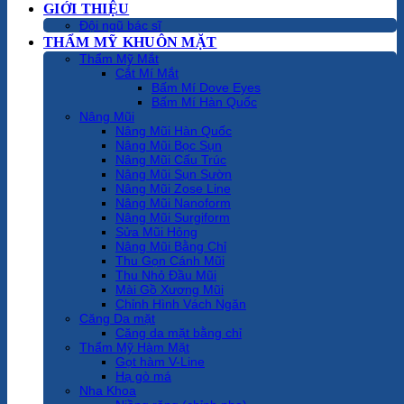
GIỚI THIỆU
Đội ngũ bác sĩ
THẨM MỸ KHUÔN MẶT
Thẩm Mỹ Mắt
Cắt Mí Mắt
Bấm Mí Dove Eyes
Bấm Mí Hàn Quốc
Nâng Mũi
Nâng Mũi Hàn Quốc
Nâng Mũi Bọc Sụn
Nâng Mũi Cấu Trúc
Nâng Mũi Sụn Sườn
Nâng Mũi Zose Line
Nâng Mũi Nanoform
Nâng Mũi Surgiform
Sửa Mũi Hỏng
Nâng Mũi Bằng Chỉ
Thu Gọn Cánh Mũi
Thu Nhỏ Đầu Mũi
Mài Gồ Xương Mũi
Chỉnh Hình Vách Ngăn
Căng Da mặt
Căng da mặt bằng chỉ
Thẩm Mỹ Hàm Mặt
Gọt hàm V-Line
Hạ gò má
Nha Khoa