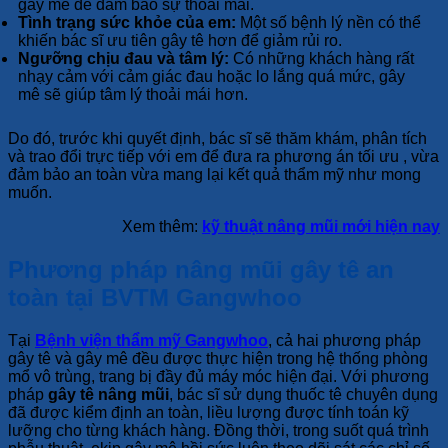
gây mê để đảm bảo sự thoải mái.
Tình trạng sức khỏe của em:
Một số bệnh lý nền có thể
khiến bác sĩ ưu tiên gây tê hơn để giảm rủi ro.
Ngưỡng chịu đau và tâm lý:
Có những khách hàng rất
nhạy cảm với cảm giác đau hoặc lo lắng quá mức, gây
mê sẽ giúp tâm lý thoải mái hơn.
Do đó, trước khi quyết định, bác sĩ sẽ thăm khám, phân tích
và trao đổi trực tiếp với em để đưa ra phương án tối ưu , vừa
đảm bảo an toàn vừa mang lại kết quả thẩm mỹ như mong
muốn.
Xem thêm:
kỹ thuật nâng mũi mới hiện nay
Phương pháp nâng mũi gây tê an
toàn tại BVTM Gangwhoo
Tại
Bệnh viện thẩm mỹ Gangwhoo
, cả hai phương pháp
gây tê và gây mê đều được thực hiện trong hệ thống phòng
mổ vô trùng, trang bị đầy đủ máy móc hiện đại. Với phương
pháp
gây tê nâng mũi
, bác sĩ sử dụng thuốc tê chuyên dụng
đã được kiểm định an toàn, liều lượng được tính toán kỹ
lưỡng cho từng khách hàng. Đồng thời, trong suốt quá trình