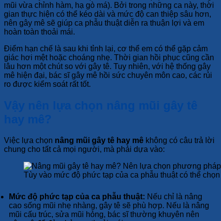
mũi vừa chỉnh hàm, hạ gò má). Bởi trong những ca này, thời
gian thực hiện có thể kéo dài và mức độ can thiệp sâu hơn,
nên gây mê sẽ giúp ca phẫu thuật diễn ra thuận lợi và em
hoàn toàn thoải mái.
Điểm hạn chế là sau khi tỉnh lại, cơ thể em có thể gặp cảm
giác hơi mệt hoặc choáng nhẹ. Thời gian hồi phục cũng cần
lâu hơn một chút so với gây tê. Tuy nhiên, với hệ thống gây
mê hiện đại, bác sĩ gây mê hồi sức chuyên môn cao, các rủi
ro được kiểm soát rất tốt.
Vậy nên lựa chọn nâng mũi gây tê
hay mê?
Việc lựa chọn
nâng mũi gây tê hay mê
không có câu trả lời
chung cho tất cả mọi người, mà phải dựa vào:
Tùy vào mức độ phức tạp của ca phẫu thuật có thể chọn
Mức độ phức tạp của ca phẫu thuật:
Nếu chỉ là nâng
cao sống mũi nhẹ nhàng, gây tê sẽ phù hợp. Nếu là nâng
mũi cấu trúc, sửa mũi hỏng, bác sĩ thường khuyên nên