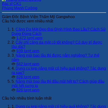
Bác sĩ CK1
Phùng Mạnh Cường
Giám Đốc Bệnh Viện Thẩm Mỹ Gangwhoo
Câu hỏi được xem nhiều nhất
1.
Căng Da Mặt Đeo Đai Định Hình Bao Lâu? Cách Sử
Dụng Đúng Cách
1,472 lượt xem
2.
Cấy chỉ căng da mặt có tốt không? Có duy trì được
lâu dài?
939 lượt xem
3.
Nâng mũi bao lâu thì được nằm nghiêng? Tư thế
nằm
842 lượt xem
4.
Dụng cụ kẹp nâng mũi có hiệu quả không? Tác dụng
ra sao?
828 lượt xem
5.
Nâng mũi bao lâu thì đầu mũi hết to? Cách giúp đầu
mũi hết sưng to
826 lượt xem
Câu hỏi nhiều bình luận nhất
1.
Dụng cụ kẹp nâng mũi có hiệu quả không? Tác dụng