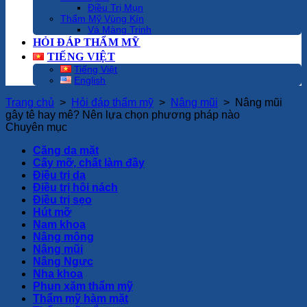
Điều Trị Mụn
Thẩm Mỹ Vùng Kín
Vá Màng Trinh
HỎI ĐÁP THẨM MỸ
TIẾNG VIỆT
Tiếng Việt
English
Trang chủ
>
Hỏi đáp thẩm mỹ
>
Nâng mũi
>
Nâng mũi
gây tê hay mê? Nên lựa chọn phương pháp nào
Chuyên mục
Căng da mặt
Cấy mỡ, chất làm đầy
Điều trị da
Điều trị hôi nách
Điều trị sẹo
Hút mỡ
Nam khoa
Nâng mông
Nâng mũi
Nâng Ngực
Nha khoa
Phun xăm thẩm mỹ
Thẩm mỹ hàm mặt