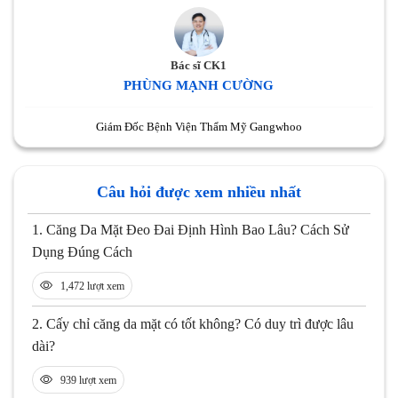
Bác sĩ CK1
PHÙNG MẠNH CƯỜNG
Giám Đốc Bệnh Viện Thẩm Mỹ Gangwhoo
Câu hỏi được xem nhiều nhất
1.
Căng Da Mặt Đeo Đai Định Hình Bao Lâu? Cách Sử
Dụng Đúng Cách
1,472 lượt xem
2.
Cấy chỉ căng da mặt có tốt không? Có duy trì được lâu
dài?
939 lượt xem