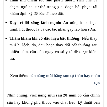
Tuân thủ chăm sóc sau phẫu thuật:
Hạn chế va
chạm, ngủ sai tư thế trong giai đoạn hồi phục; tái
khám định kỳ để bác sĩ theo dõi.
Duy trì lối sống lành mạnh:
Ăn uống khoa học,
tránh hút thuốc lá và các tác nhân gây lão hóa sớm.
Thăm khám khi có dấu hiệu bất thường:
Nếu thấy
mũi bị lệch, đỏ, đau hoặc thay đổi bất thường sau
nhiều năm, cần đến ngay cơ sở y tế để được kiểm
tra.
Xem thêm:
nên nâng mũi bằng sụn tự thân hay nhân
tạo
Nhìn chung, việc
nâng mũi sau 20 năm
có cần chỉnh
sửa hay không phụ thuộc vào chất liệu, kỹ thuật ban