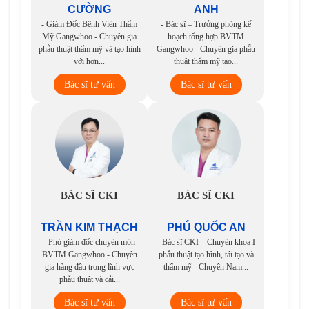
CƯỜNG
ANH
- Giám Đốc Bệnh Viện Thẩm
- Bác sĩ – Trưởng phòng kế
Mỹ Gangwhoo - Chuyên gia
hoạch tổng hợp BVTM
phẫu thuật thẩm mỹ và tạo hình
Gangwhoo - Chuyên gia phẫu
với hơn...
thuật thẩm mỹ tạo...
Bác sĩ tư vấn
Bác sĩ tư vấn
BÁC SĨ CKI
BÁC SĨ CKI
TRẦN KIM THẠCH
PHÚ QUỐC AN
- Phó giám đốc chuyên môn
- Bác sĩ CKI – Chuyên khoa I
BVTM Gangwhoo - Chuyên
phẫu thuật tạo hình, tái tạo và
gia hàng đầu trong lĩnh vực
thẩm mỹ - Chuyên Nam...
phẫu thuật và cải...
Bác sĩ tư vấn
Bác sĩ tư vấn