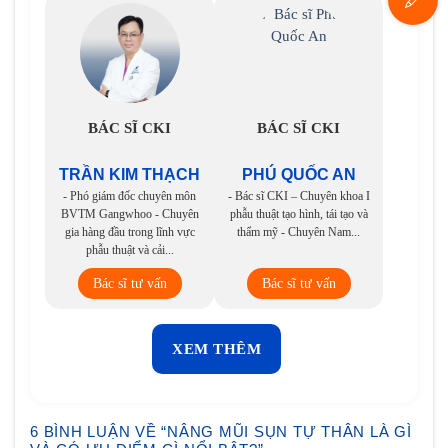
BÁC SĨ CKI
BÁC SĨ CKI
TRẦN KIM THẠCH
PHÚ QUỐC AN
- Phó giám đốc chuyên môn
- Bác sĩ CKI – Chuyên khoa I
BVTM Gangwhoo - Chuyên
phẫu thuật tạo hình, tái tạo và
gia hàng đầu trong lĩnh vực
thẩm mỹ - Chuyên Nam...
phẫu thuật và cải...
Bác sĩ tư vấn
Bác sĩ tư vấn
XEM THÊM
6 BÌNH LUẬN VỀ “
NÂNG MŨI SỤN TỰ THÂN LÀ GÌ