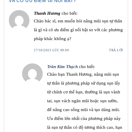
VÀ CÓ ƯU ĐIỂM GÌ NỔI BẬT?
”
Thanh Hương
cho biết:
Chào bác sĩ, em muốn hỏi nâng mũi sụn tự thân
là gì và có ưu điểm gì nổi bật so với các phương
pháp khác không ạ?
27/10/2025 LÚC 09:00
TRẢ LỜI
Trần Kim Thạch
cho biết:
Chào bạn Thanh Hương, nâng mũi sụn
tự thân là phương pháp sử dụng sụn lấy
từ chính cơ thể bạn, thường là sụn vành
tai, sụn vách ngăn mũi hoặc sụn sườn,
để nâng cao sống mũi và tạo dáng mũi.
Ưu điểm lớn nhất của phương pháp này
là sụn tự thân có độ tương thích cao, hạn