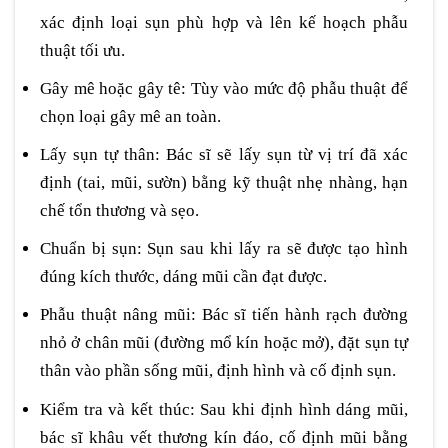
xác định loại sụn phù hợp và lên kế hoạch phẫu
thuật tối ưu.
Gây mê hoặc gây tê: Tùy vào mức độ phẫu thuật để
chọn loại gây mê an toàn.
Lấy sụn tự thân: Bác sĩ sẽ lấy sụn từ vị trí đã xác
định (tai, mũi, sườn) bằng kỹ thuật nhẹ nhàng, hạn
chế tổn thương và sẹo.
Chuẩn bị sụn: Sụn sau khi lấy ra sẽ được tạo hình
đúng kích thước, dáng mũi cần đạt được.
Phẫu thuật nâng mũi: Bác sĩ tiến hành rạch đường
nhỏ ở chân mũi (đường mổ kín hoặc mở), đặt sụn tự
thân vào phần sống mũi, định hình và cố định sụn.
Kiểm tra và kết thúc: Sau khi định hình dáng mũi,
bác sĩ khâu vết thương kín đáo, cố định mũi bằng