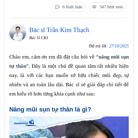
6 bình luận
347 lượt xem
Bác sĩ Trần Kim Thạch
Bác Sĩ CKI
Đã trả lời:
27/10/2025
Chào em, cảm ơn em đã đặt câu hỏi về “
nâng mũi sụn
tự thân
”. Đây là một chủ đề quan tâm rất nhiều hiện
nay, là với các bạn muốn sở hữu chiếc mũi đẹp, tự
nhiên và an toàn lâu dài. Bác sĩ sẽ giải đáp chi tiết để
em hiểu rõ hơn từng khía cạnh như sau:
Nâng mũi sụn tự thân là gì?