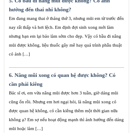
5.
Có bầu đi nâng mũi được không? Có ảnh
hưởng đến thai nhi không?
Em đang mang thai ở tháng thứ 3, nhưng mũi em từ trước đến
nay rất thấp và hơi lệch. Em định đợi sinh xong mới làm
nhưng bạn em lại bảo làm sớm cho đẹp. Vậy có bầu đi nâng
mũi được không, liệu thuốc gây mê hay quá trình phẫu thuật
có ảnh […]
6.
Nâng mũi xong có quan hệ được không? Có
cần phải kiêng
Bác sĩ ơi, em vừa nâng mũi được hơn 3 tuần, giờ dáng mũi
cũng ổn rồi. Nhưng em hơi ngại hỏi, là nâng mũi xong có
được quan hệ không, có cần kiêng thêm một thời gian nữa
không ạ? Em sợ nếu hoạt động mạnh thì ảnh hưởng đến dáng
mũi hoặc làm […]