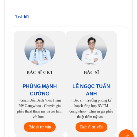
Trả lời
BÁC SĨ CK1
BÁC SĨ
PHÙNG MẠNH
LÊ NGỌC TUẤN
CƯỜNG
ANH
- Giám Đốc Bệnh Viện Thẩm
- Bác sĩ – Trưởng phòng kế
Mỹ Gangwhoo - Chuyên gia
hoạch tổng hợp BVTM
phẫu thuật thẩm mỹ và tạo hình
Gangwhoo - Chuyên gia phẫu
với hơn...
thuật thẩm mỹ tạo...
Bác sĩ tư vấn
Bác sĩ tư vấn