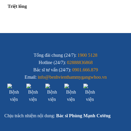
Triệt lông
Tổng đài chung (24/7):
1900 5128
Hotline (24/7):
02888836868
Bác sĩ tư vấn (24/7):
0901.666.879
Email:
info@benhvienthammygangwhoo.vn
Chịu trách nhiệm nội dung:
Bác sĩ Phùng Mạnh Cường