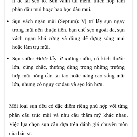
ít để lại sẹo lộ. Sụn vành tai mềm, thích hợp làm
phần đầu mũi hoặc bao bọc đầu mũi.
Sụn vách ngăn mũi (Septum): Vị trí lấy sụn ngay
trong mũi nên thuận tiện, hạn chế sẹo ngoài da, sụn
vách ngăn khá cứng và dùng để dựng sống mũi
hoặc làm trụ mũi.
Sụn sườn: Được lấy từ xương sườn, có kích thước
lớn, cứng chắc, thường dùng trong những trường
hợp mũi hỏng cần tái tạo hoặc nâng cao sống mũi
lớn, nhưng có nguy cơ đau và sẹo lớn hơn.
Mỗi loại sụn đều có đặc điểm riêng phù hợp với từng
phần cấu trúc mũi và nhu cầu thẩm mỹ khác nhau.
Việc lựa chọn sụn cần dựa trên đánh giá chuyên môn
của bác sĩ.