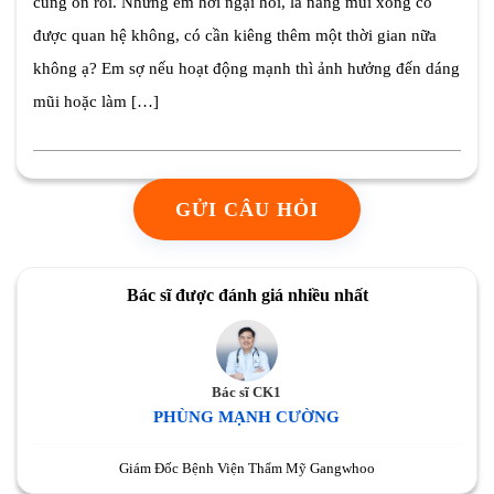
cũng ổn rồi. Nhưng em hơi ngại hỏi, là nâng mũi xong có
được quan hệ không, có cần kiêng thêm một thời gian nữa
không ạ? Em sợ nếu hoạt động mạnh thì ảnh hưởng đến dáng
mũi hoặc làm […]
GỬI CÂU HỎI
Bác sĩ được đánh giá nhiều nhất
Bác sĩ CK1
PHÙNG MẠNH CƯỜNG
Giám Đốc Bệnh Viện Thẩm Mỹ Gangwhoo