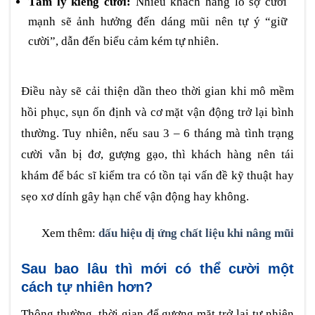
Tâm lý kiêng cười:
Nhiều khách hàng lo sợ cười
mạnh sẽ ảnh hưởng đến dáng mũi nên tự ý “giữ
cười”, dẫn đến biểu cảm kém tự nhiên.
Điều này sẽ cải thiện dần theo thời gian khi mô mềm
hồi phục, sụn ổn định và cơ mặt vận động trở lại bình
thường. Tuy nhiên, nếu sau 3 – 6 tháng mà tình trạng
cười vẫn bị đơ, gượng gạo, thì khách hàng nên tái
khám để bác sĩ kiểm tra có tồn tại vấn đề kỹ thuật hay
sẹo xơ dính gây hạn chế vận động hay không.
Xem thêm:
dấu hiệu dị ứng chất liệu khi nâng mũi
Sau bao lâu thì mới có thể cười một
cách tự nhiên hơn?
Thông thường, thời gian để gương mặt trở lại tự nhiên