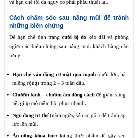
và hạn chế tối đa nguy cơ phải phẫu thuật lại.
Cách chăm sóc sau nâng mũi để tránh
những biến chứng
Để hạn chế tình trạng
cười bị đơ
kéo dài và phòng
ngừa các biến chứng sau nâng mũi, khách hàng cần
lưu ý:
Hạn chế vận động cơ mặt quá mạnh
(cười lớn, há
miệng rộng) trong 2 – 3 tuần đầu.
Chườm lạnh – chườm ấm đúng cách
để giảm sưng
nề, giúp mô mềm hồi phục nhanh.
Ngủ đúng tư thế
(nằm ngửa, kê cao gối) để tránh áp
lực lên mũi.
Ăn uống khoa học:
kiêng thực phẩm dễ gây sẹo