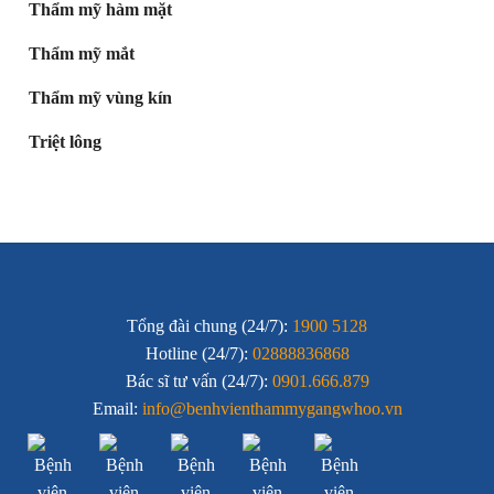
Thẩm mỹ hàm mặt
Thẩm mỹ mắt
Thẩm mỹ vùng kín
Triệt lông
Tổng đài chung (24/7):
1900 5128
Hotline (24/7):
02888836868
Bác sĩ tư vấn (24/7):
0901.666.879
Email:
info@benhvienthammygangwhoo.vn