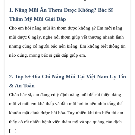
1.
Nâng Mũi Ăn Thơm Được Không? Bác Sĩ
Thẩm Mỹ Mũi Giải Đáp
Cho em hỏi nâng mũi ăn thơm được không ạ? Em mới nâng
mũi được 6 ngày, nghe nói thơm giúp vết thương nhanh lành
nhưng cũng có người bảo nên kiêng. Em không biết thông tin
nào đúng, mong bác sĩ giải đáp giúp em.
2.
Top 5+ Địa Chỉ Nâng Mũi Tại Việt Nam Uy Tín
& An Toàn
Chào bác sĩ, em đang có ý định nâng mũi để cải thiện dáng
mũi vì mũi em khá thấp và đầu mũi hơi to nên nhìn tổng thể
khuôn mặt chưa được hài hòa. Tuy nhiên khi tìm hiểu thì em
thấy có rất nhiều bệnh viện thẩm mỹ và spa quảng cáo dịch
[…]