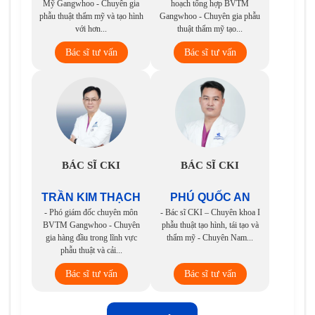
Mỹ Gangwhoo - Chuyên gia
hoạch tổng hợp BVTM
phẫu thuật thẩm mỹ và tạo hình
Gangwhoo - Chuyên gia phẫu
với hơn...
thuật thẩm mỹ tạo...
Bác sĩ tư vấn
Bác sĩ tư vấn
BÁC SĨ CKI
BÁC SĨ CKI
TRẦN KIM THẠCH
PHÚ QUỐC AN
- Phó giám đốc chuyên môn
- Bác sĩ CKI – Chuyên khoa I
BVTM Gangwhoo - Chuyên
phẫu thuật tạo hình, tái tạo và
gia hàng đầu trong lĩnh vực
thẩm mỹ - Chuyên Nam...
phẫu thuật và cải...
Bác sĩ tư vấn
Bác sĩ tư vấn