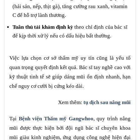
(hải sản, nếp, thịt gà), tăng cường rau xanh, vitamin
C để hỗ trợ lành thương.
Tuân thủ tái khám định kỳ
theo chỉ định của bác sĩ
để kịp thời xử lý nếu có dấu hiệu bất thường.
Việc lựa chọn cơ sở thẩm mỹ uy tín cũng là yếu tố
quan trọng quyết định kết quả. Bác sĩ tay nghề cao với
kỹ thuật tinh tế sẽ giúp dáng mũi ổn định nhanh, hạn
chế nguy cơ cười bị cứng kéo dài.
Xem thêm:
tụ dịch sau nâng mũi
Tại
Bệnh viện Thẩm mỹ Gangwhoo
, quy trình nâng
mũi được thực hiện bởi đội ngũ bác sĩ chuyên khoa
mũi giàu kinh nghiệm, ứng dụng công nghệ hiện đại