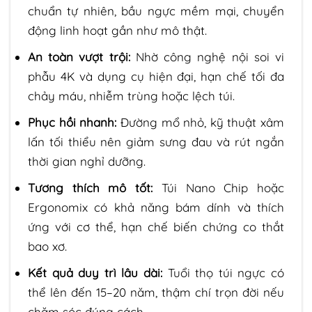
chuẩn tự nhiên, bầu ngực mềm mại, chuyển
động linh hoạt gần như mô thật.
An toàn vượt trội:
Nhờ công nghệ nội soi vi
phẫu 4K và dụng cụ hiện đại, hạn chế tối đa
chảy máu, nhiễm trùng hoặc lệch túi.
Phục hồi nhanh:
Đường mổ nhỏ, kỹ thuật xâm
lấn tối thiểu nên giảm sưng đau và rút ngắn
thời gian nghỉ dưỡng.
Tương thích mô tốt:
Túi Nano Chip hoặc
Ergonomix có khả năng bám dính và thích
ứng với cơ thể, hạn chế biến chứng co thắt
bao xơ.
Kết quả duy trì lâu dài:
Tuổi thọ túi ngực có
thể lên đến 15–20 năm, thậm chí trọn đời nếu
chăm sóc đúng cách.