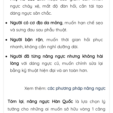
ngực chảy xệ, mất độ đàn hồi, cần tái tạo
dáng ngực săn chắc.
Người có cơ địa da mỏng
, muốn hạn chế sẹo
và sưng đau sau phẫu thuật.
Người bận rộn
, muốn thời gian hồi phục
nhanh, không cần nghỉ dưỡng dài.
Người đã từng nâng ngực nhưng không hài
lòng
với dáng ngực cũ, muốn chỉnh sửa lại
bằng kỹ thuật hiện đại và an toàn hơn.
Xem thêm:
các
phương pháp nâng ngực
Tóm lại
,
nâng ngực Hàn Quốc
là lựa chọn lý
tưởng cho những ai muốn sở hữu vòng 1 căng