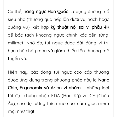
Cụ thể,
nâng ngực Hàn Quốc
sử dụng đường mổ
siêu nhỏ (thường qua nếp lằn dưới vú, nách hoặc
quầng vú), kết hợp
kỹ thuật nội soi vi phẫu 4K
để bóc tách khoang ngực chính xác đến từng
milimet. Nhờ đó, túi ngực được đặt đúng vị trí,
hạn chế chảy máu và giảm thiểu tổn thương mô
tuyến vú.
Hiện nay, các dòng túi ngực cao cấp thường
được ứng dụng trong phương pháp này là
Nano
Chip, Ergonomix và Arion vi nhám
– những loại
túi đạt chứng nhận FDA (Hoa Kỳ) và CE (Châu
Âu), cho độ tương thích mô cao, cảm giác mềm
mại như thật.