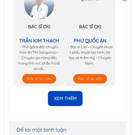
BÁC SĨ CKI
BÁC SĨ CKI
TRẦN KIM THẠCH
PHÚ QUỐC AN
- Phó giám đốc chuyên
- Bác sĩ CKI – Chuyên khoa
môn BVTM Gangwhoo -
I phẫu thuật tạo hình, tái
Chuyên gia hàng đầu
tạo và thẩm mỹ - Chuyên
trong lĩnh vực phẫu thuật
Nam...
và cải...
Bác sĩ tư vấn
Bác sĩ tư vấn
XEM THÊM
Để lại một bình luận