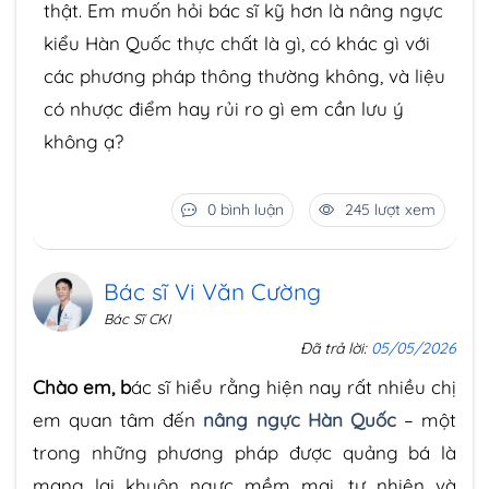
thật. Em muốn hỏi bác sĩ kỹ hơn là nâng ngực
kiểu Hàn Quốc thực chất là gì, có khác gì với
các phương pháp thông thường không, và liệu
có nhược điểm hay rủi ro gì em cần lưu ý
không ạ?
0 bình luận
245 lượt xem
Bác sĩ Vi Văn Cường
Bác Sĩ CKI
Đã trả lời:
05/05/2026
Chào em, b
ác sĩ hiểu rằng hiện nay rất nhiều chị
em quan tâm đến
nâng ngực Hàn Quốc
– một
trong những phương pháp được quảng bá là
mang lại khuôn ngực mềm mại, tự nhiên và