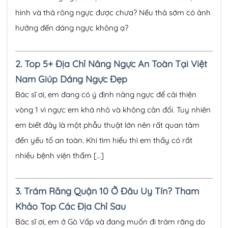
hình và thả rông ngực được chưa? Nếu thả sớm có ảnh
hưởng đến dáng ngực không ạ?
2.
Top 5+ Địa Chỉ Nâng Ngực An Toàn Tại Việt
Nam Giúp Dáng Ngực Đẹp
Bác sĩ ơi, em đang có ý định nâng ngực để cải thiện
vòng 1 vì ngực em khá nhỏ và không cân đối. Tuy nhiên
em biết đây là một phẫu thuật lớn nên rất quan tâm
đến yếu tố an toàn. Khi tìm hiểu thì em thấy có rất
nhiều bệnh viện thẩm […]
3.
Trám Răng Quận 10 Ở Đâu Uy Tín? Tham
Khảo Top Các Địa Chỉ Sau
Bác sĩ ơi, em ở Gò Vấp và đang muốn đi trám răng do