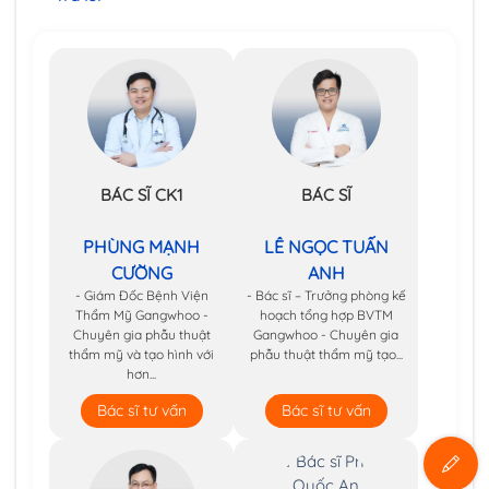
BÁC SĨ CK1
BÁC SĨ
PHÙNG MẠNH
LÊ NGỌC TUẤN
CƯỜNG
ANH
- Giám Đốc Bệnh Viện
- Bác sĩ – Trưởng phòng kế
Thẩm Mỹ Gangwhoo -
hoạch tổng hợp BVTM
Chuyên gia phẫu thuật
Gangwhoo - Chuyên gia
thẩm mỹ và tạo hình với
phẫu thuật thẩm mỹ tạo...
hơn...
Bác sĩ tư vấn
Bác sĩ tư vấn