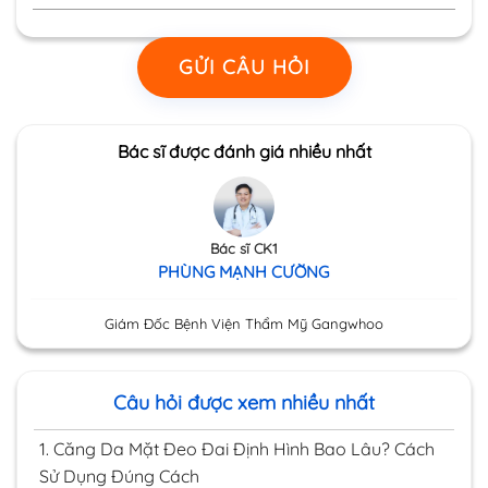
GỬI CÂU HỎI
Bác sĩ được đánh giá nhiều nhất
Bác sĩ CK1
PHÙNG MẠNH CƯỜNG
Giám Đốc Bệnh Viện Thẩm Mỹ Gangwhoo
Câu hỏi được xem nhiều nhất
1.
Căng Da Mặt Đeo Đai Định Hình Bao Lâu? Cách
Sử Dụng Đúng Cách