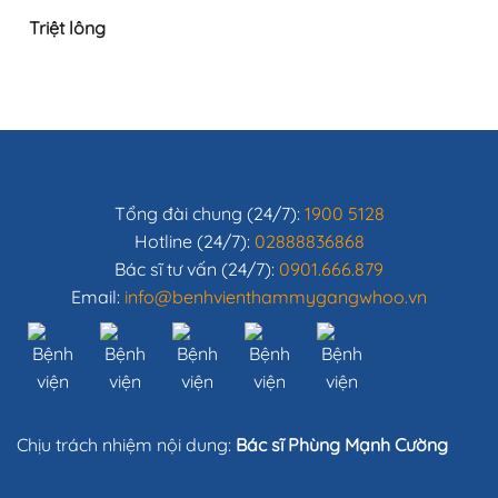
Triệt lông
Tổng đài chung (24/7):
1900 5128
Hotline (24/7):
02888836868
Bác sĩ tư vấn (24/7):
0901.666.879
Email:
info@benhvienthammygangwhoo.vn
Chịu trách nhiệm nội dung:
Bác sĩ Phùng Mạnh Cường