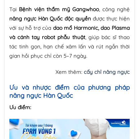
Tại
Bệnh viện thẩm mỹ Gangwhoo
, công nghệ
nâng ngực Hàn Quốc độc quyền
được thực hiện
với sự hỗ trợ của
dao mổ Harmonic, dao Plasma
và cánh tay robot phẫu thuật
, giúp bác sĩ thao
tác tinh gọn, hạn chế xâm lấn và rút ngắn thời
gian hồi phục chỉ còn 5–7 ngày.
Xem thêm:
cấy chỉ nâng ngực
Ưu và nhược điểm của phương pháp
nâng ngực Hàn Quốc
Ưu điểm: