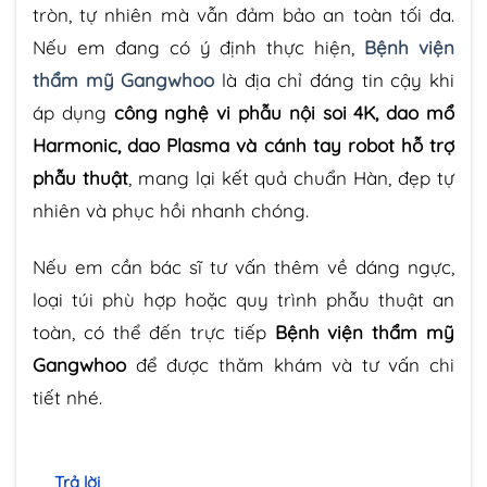
tròn, tự nhiên mà vẫn đảm bảo an toàn tối đa.
Nếu em đang có ý định thực hiện,
Bệnh viện
thẩm mỹ Gangwhoo
là địa chỉ đáng tin cậy khi
áp dụng
công nghệ vi phẫu nội soi 4K, dao mổ
Harmonic, dao Plasma và cánh tay robot hỗ trợ
phẫu thuật
, mang lại kết quả chuẩn Hàn, đẹp tự
nhiên và phục hồi nhanh chóng.
Nếu em cần bác sĩ tư vấn thêm về dáng ngực,
loại túi phù hợp hoặc quy trình phẫu thuật an
toàn, có thể đến trực tiếp
Bệnh viện thẩm mỹ
Gangwhoo
để được thăm khám và tư vấn chi
tiết nhé.
Trả lời