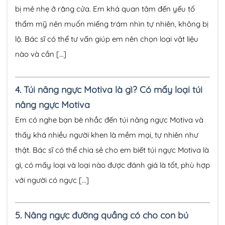
bị mẻ nhẹ ở răng cửa. Em khá quan tâm đến yếu tố
thẩm mỹ nên muốn miếng trám nhìn tự nhiên, không bị
lộ. Bác sĩ có thể tư vấn giúp em nên chọn loại vật liệu
nào và cần […]
4.
Túi nâng ngực Motiva là gì? Có mấy loại túi
nâng ngực Motiva
Em có nghe bạn bè nhắc đến túi nâng ngực Motiva và
thấy khá nhiều người khen là mềm mại, tự nhiên như
thật. Bác sĩ có thể chia sẻ cho em biết túi ngực Motiva là
gì, có mấy loại và loại nào được đánh giá là tốt, phù hợp
với người có ngực […]
5.
Nâng ngực đường quầng có cho con bú