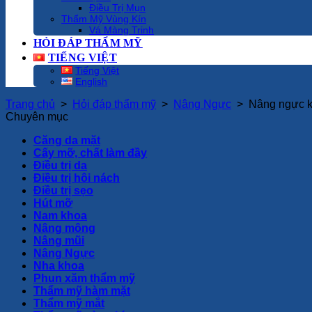
Điều Trị Mụn
Thẩm Mỹ Vùng Kín
Vá Màng Trinh
HỎI ĐÁP THẨM MỸ
TIẾNG VIỆT
Tiếng Việt
English
Trang chủ
>
Hỏi đáp thẩm mỹ
>
Nâng Ngực
>
Nâng ngực k
Chuyên mục
Căng da mặt
Cấy mỡ, chất làm đầy
Điều trị da
Điều trị hôi nách
Điều trị sẹo
Hút mỡ
Nam khoa
Nâng mông
Nâng mũi
Nâng Ngực
Nha khoa
Phun xăm thẩm mỹ
Thẩm mỹ hàm mặt
Thẩm mỹ mắt