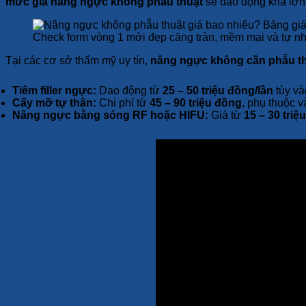
mức giá nâng ngực không phẫu thuật
sẽ dao động khá lớn, 
Check form vòng 1 mới đẹp căng tràn, mềm mại và tự nh
Tại các cơ sở thẩm mỹ uy tín,
nâng ngực không cần phẫu th
Tiêm filler ngực:
Dao động từ
25 – 50 triệu đồng/lần
tùy vào
Cấy mỡ tự thân:
Chi phí từ
45 – 90 triệu đồng
, phụ thuộc v
Nâng ngực bằng sóng RF hoặc HIFU:
Giá từ
15 – 30 triệ