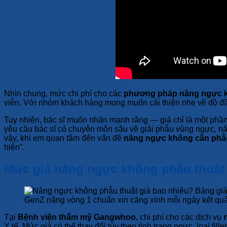
Nhìn chung, mức chi phí cho các
phương pháp nâng ngực k
viễn. Với nhóm khách hàng mong muốn cải thiện nhẹ về độ đầy
Tuy nhiên, bác sĩ muốn nhấn mạnh rằng — giá chỉ là một phần
yêu cầu bác sĩ có chuyên môn sâu về giải phẫu vùng ngực, nắ
vậy, khi em quan tâm đến vấn đề
nâng ngực không cần phẫu
hiện”.
Mức giá nâng ngực không phẫu thuậ
GenZ nâng vòng 1 chuẩn xin căng xinh mỗi ngày kết quả 
Tại
Bệnh viện thẩm mỹ Gangwhoo
, chi phí cho các dịch vụ
Y tế. Mức giá có thể thay đổi tùy theo tình trạng ngực, loại f