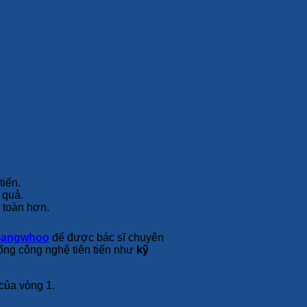
tiến.
 quả.
 toàn hơn.
 Gangwhoo
để được bác sĩ chuyên
ống công nghệ tiên tiến như
kỹ
 của vòng 1.