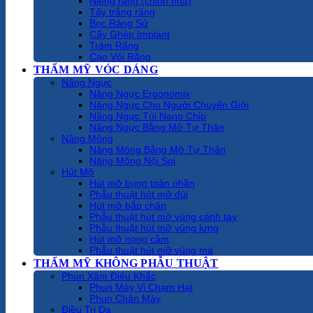
Niềng răng (chỉnh nha)
Tẩy trắng răng
Bọc Răng Sứ
Cấy Ghép Implant
Trám Răng
Cạo Vôi Răng
THẨM MỸ VÓC DÁNG
Nâng Ngực
Nâng Ngực Ergonomix
Nâng Ngực Cho Người Chuyển Giới
Nâng Ngực Túi Nano Chip
Nâng Ngực Bằng Mỡ Tự Thân
Nâng Mông
Nâng Mông Bằng Mỡ Tự Thân
Nâng Mông Nội Soi
Hút Mỡ
Hút mỡ bụng toàn phần
Phẫu thuật hút mỡ đùi
Hút mỡ bắp chân
Phẫu thuật hút mỡ vùng cánh tay
Phẫu thuật hút mỡ vùng lưng
Hút mỡ nọng cằm
Phẫu thuật hút mỡ vùng má
THẨM MỸ KHÔNG PHẪU THUẬT
Phun Xăm Điêu Khắc
Phun Mày Vi Chạm Hạt
Phun Chân Mày
Điều Trị Da