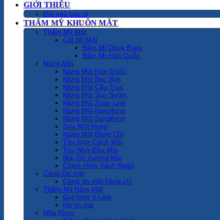
GIỚI THIỆU
Đội ngũ bác sĩ
THẨM MỸ KHUÔN MẶT
Thẩm Mỹ Mắt
Cắt Mí Mắt
Bấm Mí Dove Eyes
Bấm Mí Hàn Quốc
Nâng Mũi
Nâng Mũi Hàn Quốc
Nâng Mũi Bọc Sụn
Nâng Mũi Cấu Trúc
Nâng Mũi Sụn Sườn
Nâng Mũi Zose Line
Nâng Mũi Nanoform
Nâng Mũi Surgiform
Sửa Mũi Hỏng
Nâng Mũi Bằng Chỉ
Thu Gọn Cánh Mũi
Thu Nhỏ Đầu Mũi
Mài Gồ Xương Mũi
Chỉnh Hình Vách Ngăn
Căng Da mặt
Căng da mặt bằng chỉ
Thẩm Mỹ Hàm Mặt
Gọt hàm V-Line
Hạ gò má
Nha Khoa