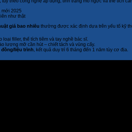
tùy theo công nghệ áp dụng, tình trạng mô ngực và thể tích cần 
iên như thật
uật giá bao nhiêu
thường được xác định dựa trên yếu tố kỹ thu
 loại filler, thể tích tiêm và tay nghề bác sĩ.
ào lượng mỡ cần hút – chiết tách và vùng cấy.
u đồng/liệu trình
, kết quả duy trì 6 tháng đến 1 năm tùy cơ địa.