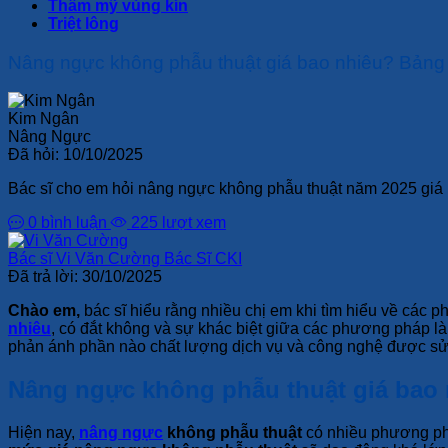
Thẩm mỹ vùng kín
Triệt lông
Nâng ngực không phẫu thuật giá bao nhiêu? Bảng
Kim Ngân
Nâng Ngực
Đã hỏi:
10/10/2025
Bác sĩ cho em hỏi nâng ngực không phẫu thuật năm 2025 giá b
0 bình luận
225 lượt xem
Bác sĩ Vi Văn Cường
Bác Sĩ CKI
Đã trả lời:
30/10/2025
Chào em,
bác sĩ hiểu rằng nhiều chị em khi tìm hiểu về các
nhiêu
, có đắt không và sự khác biệt giữa các phương pháp là 
phản ánh phần nào chất lượng dịch vụ và công nghệ được sử 
Nâng ngực không phẫu thuật giá bao
Hiện nay,
nâng ngực
không phẫu thuật
có nhiều phương phá