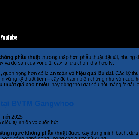
hông phẫu thuật
thường thấp hơn phẫu thuật đặt túi, nhưng đổ
 và độ săn của vòng 1, đây là lựa chọn khá hợp lý.
, quan trọng hơn cả là
an toàn và hiệu quả lâu dài
. Các kỹ th
m vững kỹ thuật tiêm – cấy để tránh biến chứng như vón cục, h
 thuật giá bao nhiêu
, hãy đồng thời đặt câu hỏi “nâng ở đâu a
t tại BVTM Gangwhoo
siêu tự nhiên và cuốn hút-
nâng ngực không phẫu thuật
được xây dựng minh bạch, dựa t
iller hoặc công nghệ năng lượng cao được sử dụng.