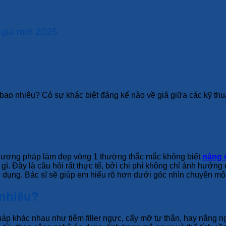
 giá mới 2025
ao nhiêu? Có sự khác biệt đáng kể nào về giá giữa các kỹ thu
 phương pháp làm đẹp vòng 1 thường thắc mắc không biết
nâng 
gì. Đây là câu hỏi rất thực tế, bởi chi phí không chỉ ảnh hưởn
dụng. Bác sĩ sẽ giúp em hiểu rõ hơn dưới góc nhìn chuyên mô
 nhiêu?
p khác nhau như tiêm filler ngực, cấy mỡ tự thân, hay nâng n