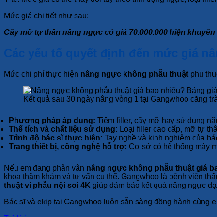
Mức giá chi tiết như sau:
Cấy mỡ tự thân nâng ngực có giá 70.000.000 hiện khuyến 
Các yếu tố quyết định đến mức giá n
Mức chi phí thực hiện
nâng ngực không phẫu thuật
phụ thu
Kết quả sau 30 ngày nâng vòng 1 tại Gangwhoo căng tr
Phương pháp áp dụng:
Tiêm filler, cấy mỡ hay sử dụng n
Thể tích và chất liệu sử dụng:
Loại filler cao cấp, mỡ tự th
Trình độ bác sĩ thực hiện:
Tay nghề và kinh nghiệm của bác 
Trang thiết bị, công nghệ hỗ trợ:
Cơ sở có hệ thống máy mó
Nếu em đang phân vân
nâng ngực không phẫu thuật giá b
khoa thăm khám và tư vấn cụ thể. Gangwhoo là bệnh viện thẩm
thuật vi phẫu nội soi 4K
giúp đảm bảo kết quả nâng ngực đạt 
Bác sĩ và ekip tại Gangwhoo luôn sẵn sàng đồng hành cùng em 