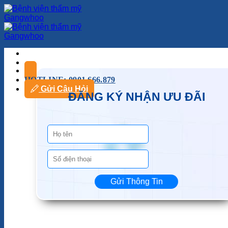
HOTLINE: 0901.666.879
Gửi Câu Hỏi
ĐĂNG KÝ NHẬN ƯU ĐÃI
Gửi Thông Tin