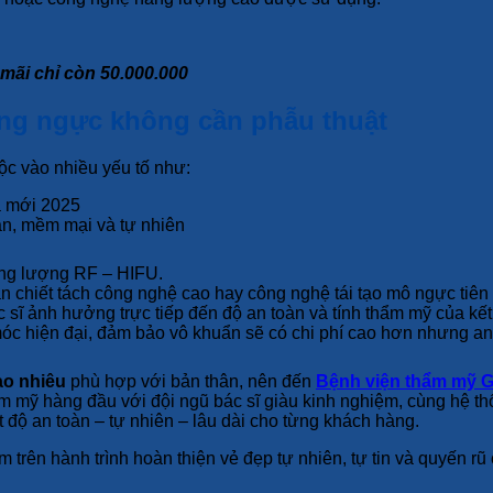
mãi chỉ còn 50.000.000
âng ngực không cần phẫu thuật
ộc vào nhiều yếu tố như:
àn, mềm mại và tự nhiên
ăng lượng RF – HIFU.
ân chiết tách công nghệ cao hay công nghệ tái tạo mô ngực tiên 
sĩ ảnh hưởng trực tiếp đến độ an toàn và tính thẩm mỹ của kết
c hiện đại, đảm bảo vô khuẩn sẽ có chi phí cao hơn nhưng an
ao nhiêu
phù hợp với bản thân, nên đến
Bệnh viện thẩm mỹ
 mỹ hàng đầu với đội ngũ bác sĩ giàu kinh nghiệm, cùng hệ th
độ an toàn – tự nhiên – lâu dài cho từng khách hàng.
trên hành trình hoàn thiện vẻ đẹp tự nhiên, tự tin và quyến rũ